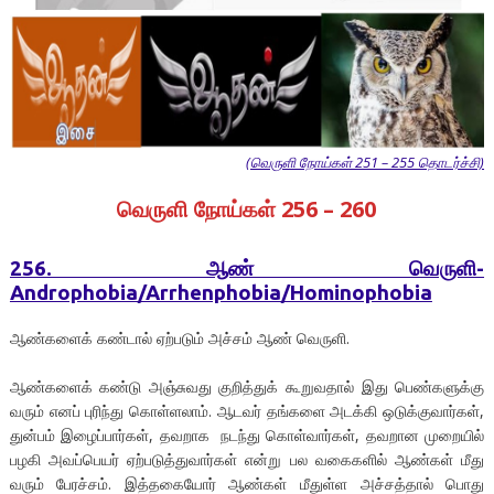
(வெருளி நோய்கள் 251 – 255 தொடர்ச்சி)
வெருளி நோய்கள் 256 – 260
256. ஆண் வெருளி-
Androphobia/Arrhenphobia/Hominophobia
ஆண்களைக் கண்டால் ஏற்படும் அச்சம் ஆண் வெருளி.
ஆண்களைக் கண்டு அஞ்சுவது குறித்துக் கூறுவதால் இது பெண்களுக்கு
வரும் எனப் புரிந்து கொள்ளலாம். ஆடவர் தங்களை அடக்கி ஒடுக்குவார்கள்,
துன்பம் இழைப்பார்கள், தவறாக நடந்து கொள்வார்கள், தவறான முறையில்
பழகி அவப்பெயர் ஏற்படுத்துவார்கள் என்று பல வகைகளில் ஆண்கள் மீது
வரும் பேரச்சம். இத்தகையோர் ஆண்கள் மீதுள்ள அச்சத்தால் பொது