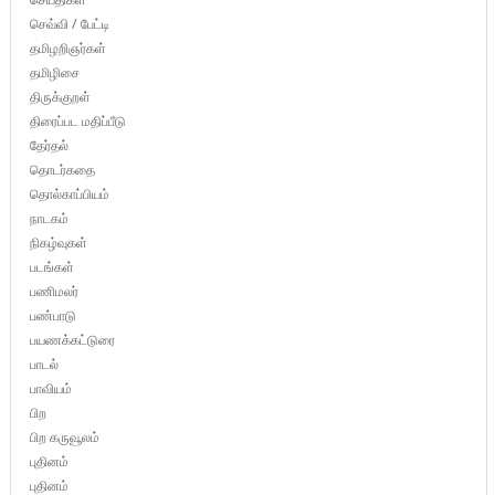
செவ்வி / பேட்டி
தமிழறிஞர்கள்
தமிழிசை
திருக்குறள்
திரைப்பட மதிப்பீடு
தேர்தல்
தொடர்கதை
தொல்காப்பியம்
நாடகம்
நிகழ்வுகள்
படங்கள்
பணிமலர்
பண்பாடு
பயணக்கட்டுரை
பாடல்
பாவியம்
பிற
பிற கருவூலம்
புதினம்
புதினம்