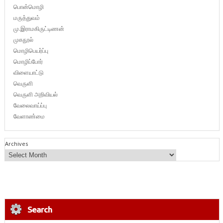
பொன்மொழி
மருத்துவம்
மு.இராமகிருட்டிணன்
முகநூல்
மொழிபெயர்ப்பு
மொழிப்போர்
விளையாட்டு
வெருளி
வெருளி அறிவியல்
வேலைவாய்ப்பு
வேளாண்மை
Archives
Search