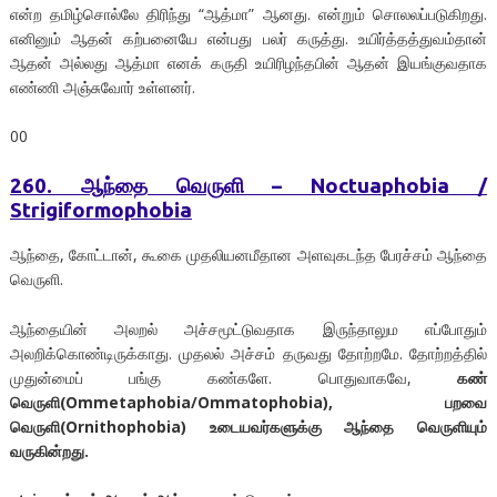
என்ற தமிழ்சொல்லே திரிந்து “ஆத்மா” ஆனது. என்றும் சொலலப்படுகிறது.
எனினும் ஆதன் கற்பனையே என்பது பலர் கருத்து. உயிர்த்தத்துவம்தான்
ஆதன் அல்லது ஆத்மா எனக் கருதி உயிரிழந்தபின் ஆதன் இயங்குவதாக
எண்ணி அஞ்சுவோர் உள்ளனர்.
00
260. ஆந்தை வெருளி – Noctuaphobia /
Strigiformophobia
ஆந்தை, கோட்டான், கூகை முதலியனமீதான அளவுகடந்த பேரச்சம் ஆந்தை
வெருளி.
ஆந்தையின் அலறல் அச்சமூட்டுவதாக இருந்தாலும எப்போதும்
அலறிக்கொண்டிருக்காது. முதலல் அச்சம் தருவது தோற்றமே. தோற்றத்தில்
முதுன்மைப் பங்கு கண்களே. பொதுவாகவே,
கண்
வெருளி(Ommetaphobia/Ommatophobia), பறவை
வெருளி(Ornithophobia) உடையவர்களுக்கு ஆந்தை வெருளியும்
வருகின்றது.