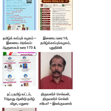
தமிழ்க் காப்புக் கழகம் –
இணைய உரை 10,
இணைய அரங்கம்:
தமிழ்க்காப்புக்கழகம்,
ஆளுமையர் உரை 173 &
புதுதில்லி
174 ; நூலரங்கம்
நட்பு தமிழ் வட்டம்,
திருவளர்ச் செல்வன்,
7ஆவது ஆண்டு தமிழ்
திருவளர்ச் செல்வி
விழா, மதுரை
சரியா? – இலக்குவனார்
திருவள்ளுவன்