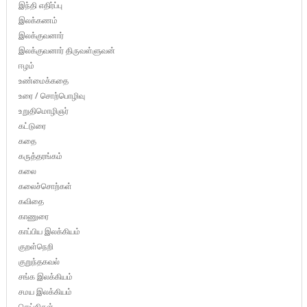
இந்தி எதிர்ப்பு
இலக்கணம்
இலக்குவனார்
இலக்குவனார் திருவள்ளுவன்
ஈழம்
உண்மைக்கதை
உரை / சொற்பொழிவு
உறுதிமொழிஞர்
கட்டுரை
கதை
கருத்தரங்கம்
கலை
கலைச்சொற்கள்
கவிதை
காணுரை
காப்பிய இலக்கியம்
குறள்நெறி
குறுந்தகவல்
சங்க இலக்கியம்
சமய இலக்கியம்
செய்திகள்