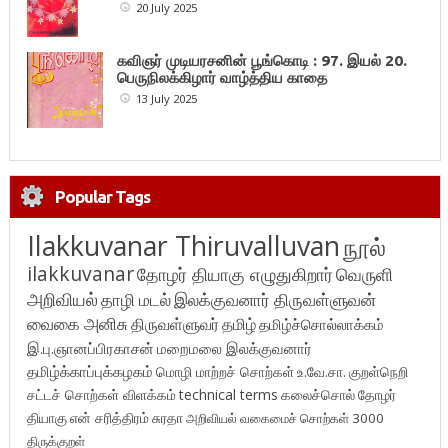
20 July 2025
கவிஞர் முடியரசனின் பூங்கொடி : 97. இயல் 20.
பெருநிலக்கிழார் வாழ்த்திய காதை
13 July 2025
Popular Tags
Ilakkuvanar Thiruvalluvan
நூல்
ilakkuvanar
தோழர் தியாகு எழுதுகிறார்
வெருளி
அறிவியல்
தாழி மடல்
இலக்குவனார் திருவள்ளுவன்
வைகை அனிசு
திருவள்ளுவர்
தமிழ்
தமிழ்ச்சொல்லாக்கம்
இ.பு.ஞானப்பிரகாசன்
மறைமலை இலக்குவனார்
தமிழ்க்காப்புக்கழகம்
மொழி மாற்றச் சொற்கள்
உ.வே.சா.
குறள்நெறி
சட்டச் சொற்கள் விளக்கம்
technical terms
கலைச்சொல்
தோழர்
தியாகு
என் சரித்திரம்
சுரதா
அறிவியல் வகைமைச் சொற்கள் 3000
திருக்குறள்