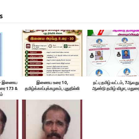
s
ம் – இணைய
இணைய உரை 10,
நட்பு தமிழ் வட்டம், 7ஆவது
உரை 173 &
தமிழ்க்காப்புக்கழகம், புதுதில்லி
ஆண்டு தமிழ் விழா, மதுர
ம்