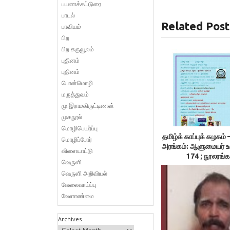
பயணக்கட்டுரை
பாடல்
Related Post
பாவியம்
பிற
பிற கருவூலம்
புதினம்
புதினம்
பொன்மொழி
மருத்துவம்
மு.இராமகிருட்டிணன்
முகநூல்
மொழிபெயர்ப்பு
தமிழ்க் காப்புக் கழக
மொழிப்போர்
அரங்கம்: ஆளுமையர் 
விளையாட்டு
174 ; நூலரங்க
வெருளி
வெருளி அறிவியல்
வேலைவாய்ப்பு
வேளாண்மை
Archives