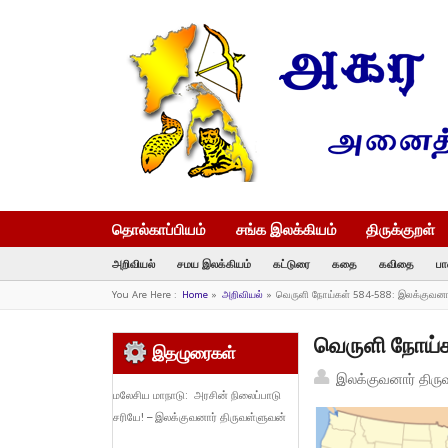
தொல்காப்பியம்
சங்க இலக்கியம்
திருக்குறள்
அறிவியல்
சமய இலக்கியம்
கட்டுரை
கதை
கவிதை
பா
You Are Here :
Home
»
அறிவியல்
»
வெருளி நோய்கள் 584-588: இலக்குவனா
வெருளி நோய்க
இதழுரைகள்
இலக்குவனார் திரு
மலேசிய மாநாடு: அரசின் நிலைப்பாடு
சரியே! – இலக்குவனார் திருவள்ளுவன்