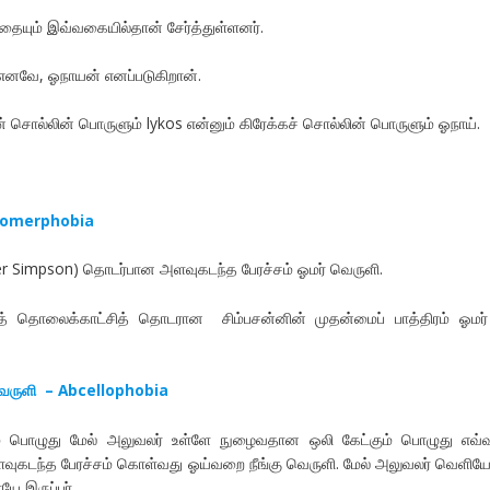
்தையும் இவ்வகையில்தான் சேர்த்துள்ளனர்.
னவே, ஓநாயன் எனப்படுகிறான்.
ன் சொல்லின் பொருளும் lykos என்னும் கிரேக்கச் சொல்லின் பொருளும் ஓநாய்.
 Homerphobia
r Simpson) தொடர்பான அளவுகடந்த பேரச்சம் ஓமர் வெருளி.
் தொலைக்காட்சித் தொடரான ​​ சிம்பசன்னின் முதன்மைப் பாத்திரம் ஓமர
வெருளி – Abcellophobia
ம் பொழுது மேல் அலுவலர் உள்ளே நுழைவதான ஒலி கேட்கும் பொழுது எவ்
கடந்த பேரச்சம் கொள்வது ஓய்வறை நீங்கு வெருளி. மேல் அலுவலர் வெளியே
ே இருப்பர்.