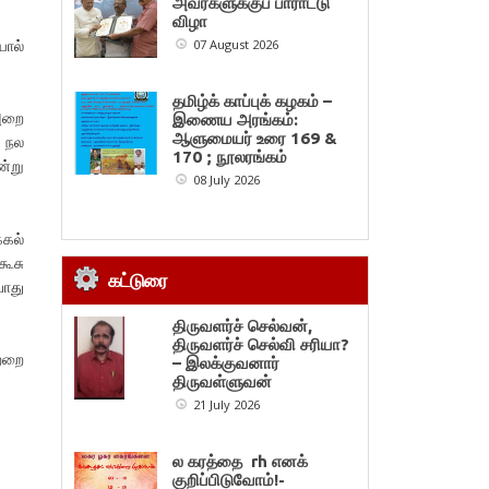
அவர்களுக்குப் பாராட்டு
விழா
யால்
07 August 2026
தமிழ்க் காப்புக் கழகம் –
 அறை
இணைய அரங்கம்:
ஆளுமையர் உரை 169 &
 நல
170 ; நூலரங்கம்
ன்று
08 July 2026
்கல்
கூசு
கட்டுரை
போது
திருவளர்ச் செல்வன்,
திருவளர்ச் செல்வி சரியா?
்றறை
– இலக்குவனார்
திருவள்ளுவன்
21 July 2026
ல கரத்தை rh எனக்
குறிப்பிடுவோம்!-