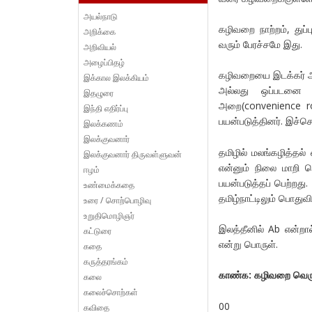
அயல்நாடு
கழிவறை நாற்றம், துப
அறிக்கை
வரும் பேரச்சமே இது.
அறிவியல்
அழைப்பிதழ்
கழிவறையை இடக்கர் அட
இக்கால இலக்கியம்
அல்லது ஒப்படனை அற
இதழுரை
அறை(convenience ro
இந்தி எதிர்ப்பு
பயன்படுத்தினர். இச்ச
இலக்கணம்
இலக்குவனார்
தமிழில் மலங்கழித்தல்
இலக்குவனார் திருவள்ளுவன்
என்னும் நிலை மாறி 
ஈழம்
பயன்படுத்தப் பெற்றது
உண்மைக்கதை
தமிழ்நாட்டிலும் பொதுவ
உரை / சொற்பொழிவு
உறுதிமொழிஞர்
இலத்தீனில் Ab என்றால
கட்டுரை
என்று பொருள்.
கதை
கருத்தரங்கம்
காண்க: கழிவறை வெர
கலை
கலைச்சொற்கள்
00
கவிதை