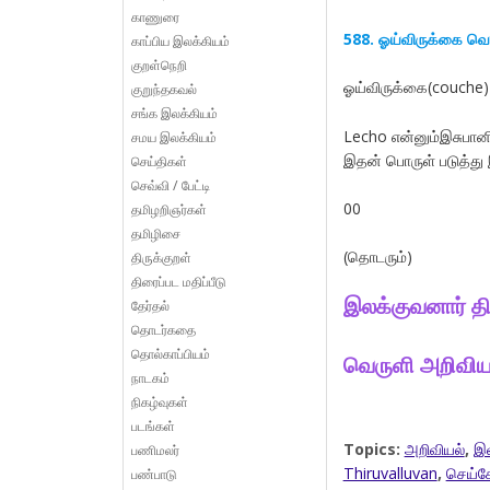
காணுரை
588. ஓய்விருக்கை வ
காப்பிய இலக்கியம்
குறள்நெறி
ஓய்விருக்கை(couche)
குறுந்தகவல்
சங்க இலக்கியம்
Lecho என்னும்இசுபான
சமய இலக்கியம்
இதன் பொருள் படுத்து இ
செய்திகள்
செவ்வி / பேட்டி
00
தமிழறிஞர்கள்
தமிழிசை
(தொடரும்)
திருக்குறள்
திரைப்பட மதிப்பீடு
இலக்குவனார் த
தேர்தல்
தொடர்கதை
தொல்காப்பியம்
வெருளி அறிவிய
நாடகம்
நிகழ்வுகள்
படங்கள்
Topics:
அறிவியல்
,
இல
பணிமலர்
Thiruvalluvan
,
செய்க
பண்பாடு