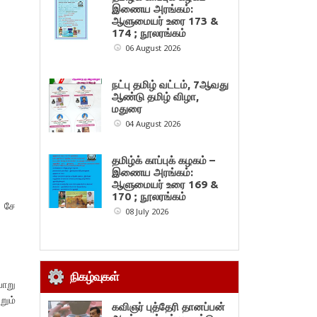
இணைய அரங்கம்:
ஆளுமையர் உரை 173 &
174 ; நூலரங்கம்
06 August 2026
நட்பு தமிழ் வட்டம், 7ஆவது
ஆண்டு தமிழ் விழா,
மதுரை
04 August 2026
தமிழ்க் காப்புக் கழகம் –
இணைய அரங்கம்:
ஆளுமையர் உரை 169 &
170 ; நூலரங்கம்
் சே
08 July 2026
நிகழ்வுகள்
வாறு
றும்
கவிஞர் புத்தேரி தானப்பன்