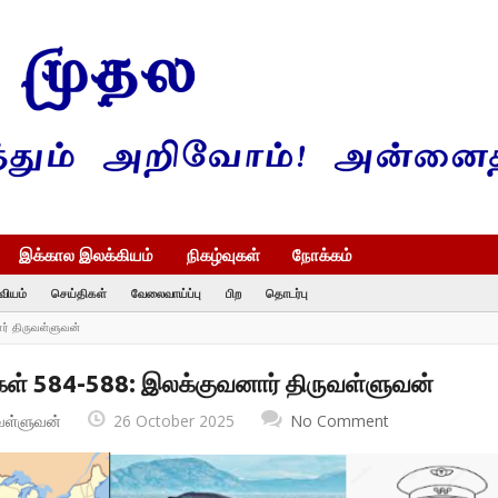
இக்கால இலக்கியம்
நிகழ்வுகள்
நோக்கம்
வியம்
செய்திகள்
வேலைவாய்ப்பு
பிற
தொடர்பு
ர் திருவள்ளுவன்
ள் 584-588: இலக்குவனார் திருவள்ளுவன்
வள்ளுவன்
26 October 2025
No Comment