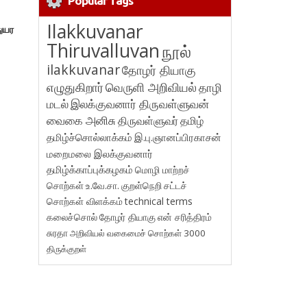
Popular Tags
Ilakkuvanar
துயர
Thiruvalluvan
நூல்
ilakkuvanar
தோழர் தியாகு
எழுதுகிறார்
வெருளி அறிவியல்
தாழி
மடல்
இலக்குவனார் திருவள்ளுவன்
வைகை அனிசு
திருவள்ளுவர்
தமிழ்
தமிழ்ச்சொல்லாக்கம்
இ.பு.ஞானப்பிரகாசன்
மறைமலை இலக்குவனார்
தமிழ்க்காப்புக்கழகம்
மொழி மாற்றச்
சொற்கள்
உ.வே.சா.
குறள்நெறி
சட்டச்
சொற்கள் விளக்கம்
technical terms
கலைச்சொல்
தோழர் தியாகு
என் சரித்திரம்
சுரதா
அறிவியல் வகைமைச் சொற்கள் 3000
திருக்குறள்