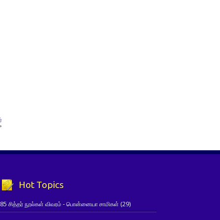
்
»
Hot Topics
85 சித்தர் நூல்கள் விவரம் - பொன்னையா சாமிகள்
(29)