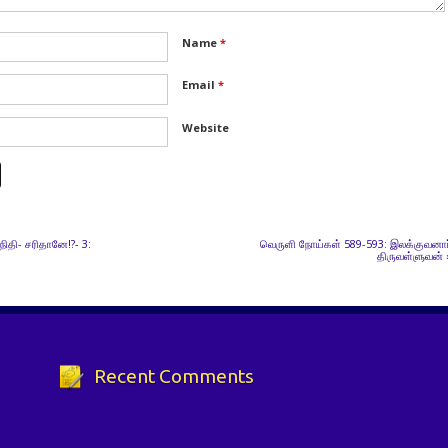
Name
*
Email
*
Website
நிதி- சரிதானே!?- 3:
வெருளி நோய்கள் 589-593: இலக்குவனார
திருவள்ளுவன்
Recent Comments