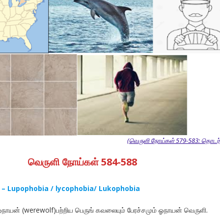
(வெருளி நோய்கள் 579-583: தொடர்ச
வெருளி நோய்கள் 584-588
ி – Lupophobia / lycophobia/ Lukophobia
ாயன் (werewolf)பற்றிய பெருங் கவலையும் பேரச்சமும் ஓநாயன் வெருளி.