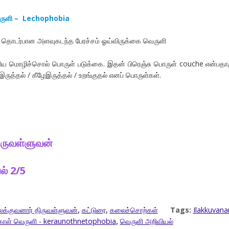
ெருளி – Lechophobia
 தொடர்பான அளவுகடந்த பேரச்சம் ஓய்விருக்கை வெருளி
ிய மொழிச்சொல் பொருள் படுக்கை. இதன் பிரெஞ்சு பொருள் couche என்பதாக
ருத்தல் / கீழேஇருத்தல் / உறங்குதல் எனப் பொருள்கள்.
ிருவள்ளுவன்
ல் 2/5
க்குவனார் திருவள்ளுவன்
,
கட்டுரை
,
கலைச்சொற்கள்
Tags:
Ilakkuvana
ோள் வெருளி - keraunothnetophobia
,
வெருளி அறிவியல்