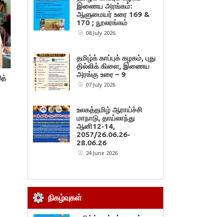
இணைய அரங்கம்:
ஆளுமையர் உரை 169 &
170 ; நூலரங்கம்
08 July 2026
தமிழ்க் காப்புக் கழகம், புது
தில்லிக் கிளை, இணைய
அரங்கு உரை – 9
ித்
07 July 2026
உலகத்தமிழ் ஆராய்ச்சி
மாநாடு, தாய்லாந்து
ஆனி12-14,
2057/26.06.26-
28.06.26
24 June 2026
நிகழ்வுகள்