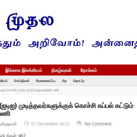
இக்கால இலக்கியம்
நிகழ்வுகள்
நோக்கம்
வியம்
செய்திகள்
வேலைவாய்ப்பு
பிற
தொடர்பு
குக் கொச்சி கப்பல் கட்டும் நிறுவனத்தில் பணி
ஐடிஐ) முடித்தவர்களுக்குக் கொச்சி கப்பல் கட்டும்
 பணி
வள்ளுவன்
01 December 2013
No Comment
விடங்கள்: 402