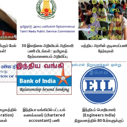
்கும் மேல்
30 இளநிலை அறிவியல் அதிகாரி
மத்திய அரசின் குடிமைப்பண
கள்!
பணி யிடங்கள் : தமிழகத்
தேர்வுகள்
தேர்வாணையம் அறிவிப்பு
்கழகத்தில்
இந்தியா வங்கியில் பட்டயக்
இந்தியப் பொறியாளர்
ration)
கணக்காளர் (chartered
(Engineers India)
்கள்
accountant) பணி
நிறுவனத்தில் 80 பேர்களுக்குப்
பயிற்சி