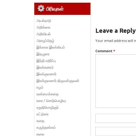
பிரிவுகள்
அயல்நாடு
அறிக்கை
Leave a Reply
அறிவியல்
அழைப்பிதழ்
Your email address will 
இக்கால இலக்கியம்
Comment
*
இதழுரை
இந்தி எதிர்ப்பு
இலக்கணம்
இலக்குவனார்
இலக்குவனார் திருவள்ளுவன்
ஈழம்
உண்மைக்கதை
உரை / சொற்பொழிவு
உறுதிமொழிஞர்
கட்டுரை
கதை
கருத்தரங்கம்
கலை