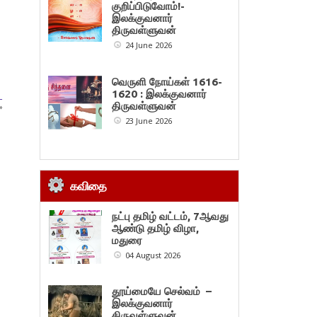
குறிப்பிடுவோம்!-
இலக்குவனார்
திருவள்ளுவன்
24 June 2026
வெருளி நோய்கள் 1616-
1620 : இலக்குவனார்
–
திருவள்ளுவன்
»
23 June 2026
கவிதை
நட்பு தமிழ் வட்டம், 7ஆவது
ஆண்டு தமிழ் விழா,
மதுரை
04 August 2026
தூய்மையே செல்வம் –
இலக்குவனார்
திருவள்ளுவன்