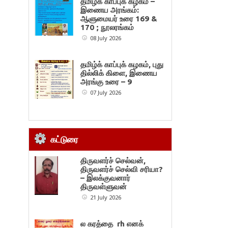
தமிழ்க் காப்புக் கழகம் –
இணைய அரங்கம்:
ஆளுமையர் உரை 169 &
170 ; நூலரங்கம்
08 July 2026
தமிழ்க் காப்புக் கழகம், புது
தில்லிக் கிளை, இணைய
அரங்கு உரை – 9
07 July 2026
கட்டுரை
திருவளர்ச் செல்வன்,
திருவளர்ச் செல்வி சரியா?
– இலக்குவனார்
திருவள்ளுவன்
21 July 2026
ல கரத்தை rh எனக்