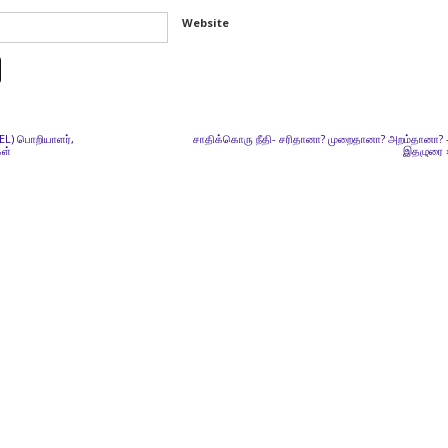
Website
EL) பொறியாளர்,
சாதிக்கொரு நீதி- சரிதானா? முறைதானா? அறம்தானா? 
ள்
இதழுரை