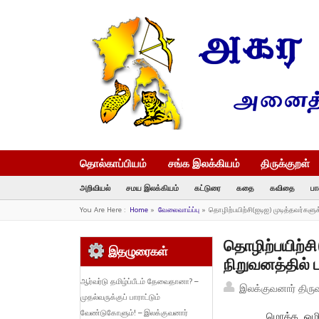
தொல்காப்பியம்
சங்க இலக்கியம்
திருக்குறள்
அறிவியல்
சமய இலக்கியம்
கட்டுரை
கதை
கவிதை
பா
You Are Here :
Home
»
வேலைவாய்ப்பு
»
தொழிற்பயிற்சி(ஐடிஐ) முடித்தவர்களுக்
தொழிற்பயிற்சி(
இதழுரைகள்
நிறுவனத்தில்
ஆர்வர்டு தமிழ்ப்பீடம் தேவைதானா? –
இலக்குவனார் திரு
முதல்வருக்குப் பாராட்டும்
வேண்டுகோளும்! – இலக்குவனார்
மொத்த ஒழி