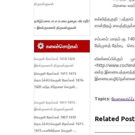
திருவள்ளுவன்
அகவை வரம்பு
கல்வித்தகுதி : பத்தாம் 
தமிழ்ப்பகை பா.ச.க.வை நுழைய விடாதீர்!
சான்றிதழ் வைத்திருக்
– இலக்குவனார் திருவள்ளுவன்
சம்பளம்: மாதம் ரூ. 14
நேர்முகத் தேர்வு, செ
கலைச்சொற்கள்
விண்ணப்பிக்கும் ம
வெருளி நோய்கள் 1616-1620 :
<http://www.cochins
இலக்குவனார் திருவள்ளுவன்
என்ற இணையத்தளத்தின்
(வெருளி நோய்கள் 1611-1615
இணையவழி(ஆன்லைனில்)
தொடர்ச்சி) வெருளி நோய்கள் 1616-
1620 பரந்த சிந்தனை வெருளி...
Topics:
வேலைவாய்ப்ப
வெருளி நோய்கள் 1611-1615 :
இலக்குவனார் திருவள்ளுவன்
(வெருளி நோய்கள் 1607-1610
Related Post
தொடர்ச்சி) வெருளி நோய்கள் 1611-
1615 பயனிலித்தள வெருளி -...