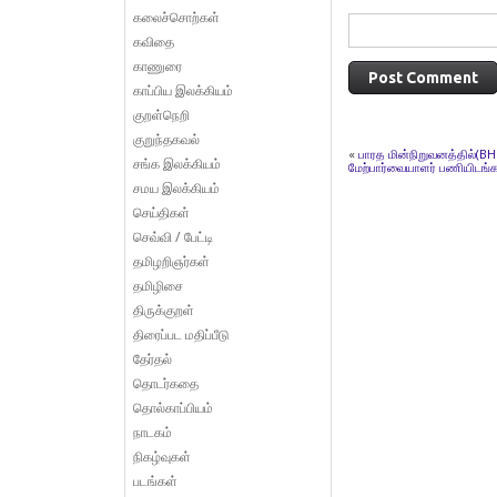
கலைச்சொற்கள்
கவிதை
காணுரை
காப்பிய இலக்கியம்
குறள்நெறி
குறுந்தகவல்
«
பாரத மின்நிறுவனத்தில்(BH
சங்க இலக்கியம்
மேற்பார்வையாளர் பணியிடங்க
சமய இலக்கியம்
செய்திகள்
செவ்வி / பேட்டி
தமிழறிஞர்கள்
தமிழிசை
திருக்குறள்
திரைப்பட மதிப்பீடு
தேர்தல்
தொடர்கதை
தொல்காப்பியம்
நாடகம்
நிகழ்வுகள்
படங்கள்