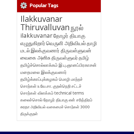
Popular Tags
Ilakkuvanar
Thiruvalluvan
நூல்
ilakkuvanar
தோழர் தியாகு
எழுதுகிறார்
வெருளி அறிவியல்
தாழி
மடல்
இலக்குவனார் திருவள்ளுவன்
வைகை அனிசு
திருவள்ளுவர்
தமிழ்
தமிழ்ச்சொல்லாக்கம்
இ.பு.ஞானப்பிரகாசன்
மறைமலை இலக்குவனார்
தமிழ்க்காப்புக்கழகம்
மொழி மாற்றச்
சொற்கள்
உ.வே.சா.
குறள்நெறி
சட்டச்
சொற்கள் விளக்கம்
technical terms
கலைச்சொல்
தோழர் தியாகு
என் சரித்திரம்
சுரதா
அறிவியல் வகைமைச் சொற்கள் 3000
திருக்குறள்