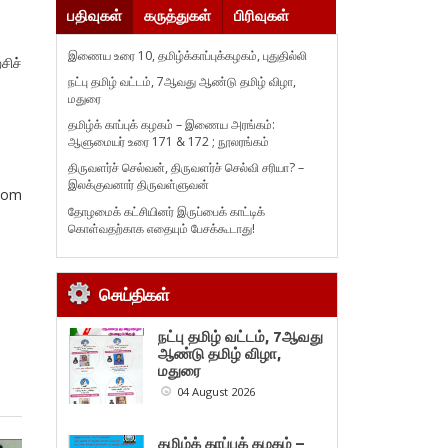
பதிவுகள்
கருத்துகள்
பிரிவுகள்
இணைய உரை 10, தமிழ்க்காப்புக்கழகம், புதுதில்லி
சிச்
நட்பு தமிழ் வட்டம், 7ஆவது ஆண்டு தமிழ் விழா,
மதுரை
தமிழ்க் காப்புக் கழகம் – இணைய அரங்கம்:
ஆளுமையர் உரை 171 & 172 ; நூலரங்கம்
திருவளர்ச் செல்வன், திருவளர்ச் செல்வி சரியா? –
இலக்குவனார் திருவள்ளுவன்
com
தோழமைக் கட்சியினர் இருப்பைக் காட்டிக்
கொள்வதற்காக எதையும் பேசக்கூடாது!
செய்திகள்
நட்பு தமிழ் வட்டம், 7ஆவது
ஆண்டு தமிழ் விழா,
மதுரை
04 August 2026
தமிழ்க் காப்புக் கழகம் –