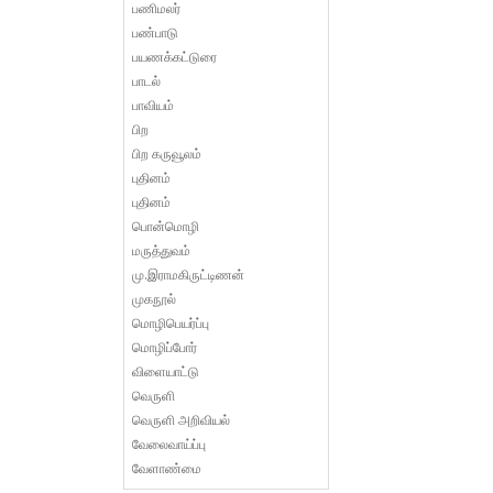
பணிமலர்
பண்பாடு
பயணக்கட்டுரை
பாடல்
பாவியம்
பிற
பிற கருவூலம்
புதினம்
புதினம்
பொன்மொழி
மருத்துவம்
மு.இராமகிருட்டிணன்
முகநூல்
மொழிபெயர்ப்பு
மொழிப்போர்
விளையாட்டு
வெருளி
வெருளி அறிவியல்
வேலைவாய்ப்பு
வேளாண்மை