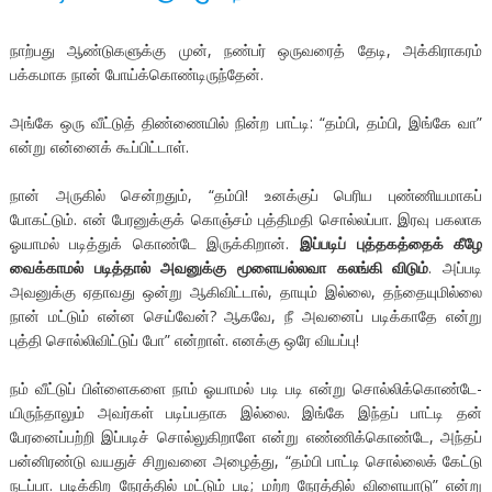
நாற்பது ஆண்டுகளுக்கு முன், நண்பர் ஒருவரைத் தேடி, அக்கிராகரம்
பக்கமாக நான் போய்க்கொண்டிருந்தேன்.
அங்கே ஒரு வீட்டுத் திண்ணையில் நின்ற பாட்டி: “தம்பி, தம்பி, இங்கே வா”
என்று என்னைக் கூப்பிட்டாள்.
நான் அருகில் சென்றதும், “தம்பி! உனக்குப் பெரிய புண்ணியமாகப்
போகட்டும். என் பேரனுக்குக் கொஞ்சம் புத்திமதி சொல்லப்பா. இரவு பகலாக
ஓயாமல் படித்துக் கொண்டே இருக்கிறான்.
இப்படிப் புத்தகத்தைக் கீழே
வைக்காமல் படித்தால் அவனுக்கு மூளையல்லவா கலங்கி விடும்
. அப்படி
அவனுக்கு ஏதாவது ஒன்று ஆகிவிட்டால், தாயும் இல்லை, தந்தையுமில்லை
நான் மட்டும் என்ன செய்வேன்? ஆகவே, நீ அவனைப் படிக்காதே என்று
புத்தி சொல்லிவிட்டுப் போ” என்றாள். எனக்கு ஒரே வியப்பு!
நம் வீட்டுப் பிள்ளைகளை நாம் ஓயாமல் படி படி என்று சொல்லிக்கொண்டே-
யிருந்தாலும் அவர்கள் படிப்பதாக இல்லை. இங்கே இந்தப் பாட்டி தன்
பேரனைப்பற்றி இப்படிச் சொல்லுகிறாளே என்று எண்ணிக்கொண்டே, அந்தப்
பன்னிரண்டு வயதுச் சிறுவனை அழைத்து, “தம்பி பாட்டி சொல்லைக் கேட்டு
நடப்பா. படிக்கிற நேரத்தில் மட்டும் படி; மற்ற நேரத்தில் விளையாடு” என்று