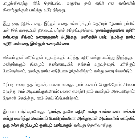
பாழுங்கிணற்று நீரில் தெரியவே, அதுவே தன் எதிரி என எண்ணிக்
கிணற்றுக்குள் பாய்ந்து உயிர் நீத்தது.
இது ஒரு நீதிக் கதை. இந்தக் கதை எல்லார்க்கும் தெரியும் ஆனால் நம்மில்
பலர் இக் கதையின் நீதியைப் பற்றிச் சிந்திப்பதில்லை. ‘
தனக்குத்தானே எதிரி’
என்பதை சிங்கம் உணராததால் அழிந்தது. மனிதரில் பலர், ‘நமக்கு நாமே
எதிரி’ என்பதை இன்னும் உணரவில்லை.
சிங்கம் தண்ணீரில் தன் உருவத்தைப் பார்த்து எதிரி என்று பாய்ந்து இறந்தது.
மனிதர்களும் தினமும் கண்ணாடியில் தங்கள் உருவத்தைப் பார்க்கும்
போதெல்லாம், நமக்கு நாமே எதிரியாக இருக்கிறோம் என்று உணர வேண்டும்.
அப்படி உணராததால்தான், பலரை வைது, நாம் வையப் பெறுகிறோம்; சிலரை
அடித்து நாம் அடிவாங்குகிறோம்; பலரை ஏமாற்றி நாம் ஏமாற்றம் அடைகிறோம்:
பிறரைக் கெடுத்து, நாம் கெட்டுப்போகிறோம்.
இப்படிப் பார்க்கும்போது,
‘நமக்கு நாமே எதிரி’ என்ற உண்மையை மக்கள்
என்று உணர்ந்து கொள்ளப் போகிறார்களோ அன்றுதான் அவர்களின் வாழ்வில்
ஒரு நல்ல திருப்பமும் ஒளியும் உண்டாகும்
’ என்பது தெளிவாகிறது.