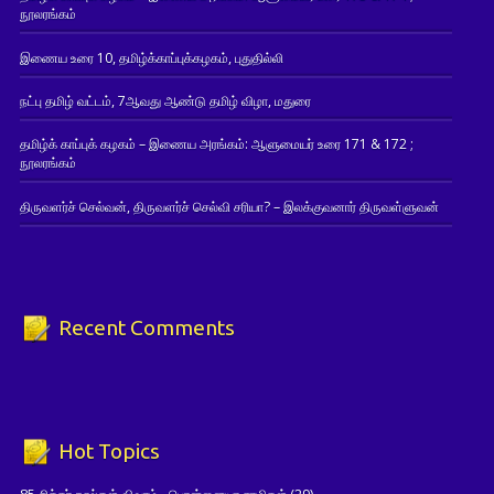
நூலரங்கம்
இணைய உரை 10, தமிழ்க்காப்புக்கழகம், புதுதில்லி
நட்பு தமிழ் வட்டம், 7ஆவது ஆண்டு தமிழ் விழா, மதுரை
தமிழ்க் காப்புக் கழகம் – இணைய அரங்கம்: ஆளுமையர் உரை 171 & 172 ;
நூலரங்கம்
திருவளர்ச் செல்வன், திருவளர்ச் செல்வி சரியா? – இலக்குவனார் திருவள்ளுவன்
Recent Comments
Hot Topics