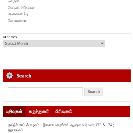
வெருளி
வெருளி அறிவியல்
வேலைவாய்ப்பு
வேளாண்மை
Archives
Search
பதிவுகள்
கருத்துகள்
பிரிவுகள்
தமிழ்க் காப்புக் கழகம் – இணைய அரங்கம்: ஆளுமையர் உரை 173 & 174 ;
நூலரங்கம்