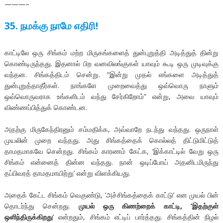
———–
35. நமக்கு நாமே எதிரி!
காட்டிலே ஒரு சிங்கம் மற்ற மிருகங்களைத் துன்புறுத்தி அடித்துத் தின்று
கொண்டிருந்தது. இதனால் பிற வனவிலங்குகள் யாவும் கூடி ஒரு முடிவுக்கு
வந்தன. சிங்கத்திடம் சென்று. “இன்று முதல் எங்களை அடித்துத்
துன்புறுத்தாதீர்கள். நாங்களே முறைவைத்து ஒவ்வொரு நாளும்
ஒவ்வொருவராக உங்களிடம் வந்து சேர்கிறோம்” என்று, அவை யாவும்
விண்ணப்பித்துக் கொண்டன.
அதற்கு மிருகேந்திரனும் சம்மதிக்க, அவ்வாறே நடந்து வந்தது. ஒருநாள்
முயலின் முறை வந்தது. அது சிங்கத்தைக் கொல்லத் திட்டுமிட்டுத்
தாமதமாகவே சென்றது. சிங்கம் காரணம் கேட்க, ‘இக்காட்டில் வேறு ஒரு
சிங்கம் என்னைத் தின்ன வந்தது. நான் ஒடிப்போய் அதனிடமிருந்து
தப்பிவரத் தாமதமாயிற்று’ என்று விளக்கியது.
அதைக் கேட்ட சிங்கம் வெகுண்டு, ‘அச்சிங்கத்தைக் காட்டு’ என முயல் பின்
தொடர்ந்து சென்றது.
முயல் ஒரு கிணற்றைக் காட்டி, ‘இதற்குள்
ஒளிந்திருக்கிறது
’ என்றதும், சிங்கம் எட்டிப் பார்த்தது. சிங்கத்தின் நிழல்