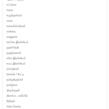
கட்டுரை
கதை
கருத்தரங்கம்
கலை
கலைச்சொற்கள்
கவிதை
காணுரை
காப்பிய இலக்கியம்
குறள்நெறி
குறுந்தகவல்
சங்க இலக்கியம்
சமய இலக்கியம்
செய்திகள்
செவ்வி / பேட்டி
தமிழறிஞர்கள்
தமிழிசை
திருக்குறள்
திரைப்பட மதிப்பீடு
தேர்தல்
தொடர்கதை