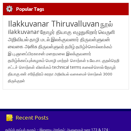
Popular Tags
Ilakkuvanar Thiruvalluvan
நூல்
ilakkuvanar
தோழர் தியாகு எழுதுகிறார்
வெருளி
அறிவியல்
தாழி மடல்
இலக்குவனார் திருவள்ளுவன்
வைகை அனிசு
திருவள்ளுவர்
தமிழ்
தமிழ்ச்சொல்லாக்கம்
இ.பு.ஞானப்பிரகாசன்
மறைமலை இலக்குவனார்
தமிழ்க்காப்புக்கழகம்
மொழி மாற்றச் சொற்கள்
உ.வே.சா.
குறள்நெறி
சட்டச் சொற்கள் விளக்கம்
technical terms
கலைச்சொல்
தோழர்
தியாகு
என் சரித்திரம்
சுரதா
அறிவியல் வகைமைச் சொற்கள் 3000
திருக்குறள்
Recent Posts
தமிழ்க் காப்புக் கழகம் – இணைய அரங்கம்: ஆளுமையர் உரை 173 & 174 ;