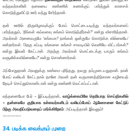
வந்தவர்களின் தலையை எண்ணிக் கணக்குப் பார்த்துக் காசைக்
கொடுத்துவிட்டு ஊர் வந்து சேர்ந்தான்.
தன் ஊரில் திருவிழாவுக்குப் போய் மொட்டையடித்து வந்தவர்களைப்
பார்த்ததும், ‘நீங்கள் எவ்வளவு சுங்கம் கொடுத்தீர்கள்?’ என்று விசாரித்தான்.
அவர்கள் அனைவருமே ‘சுங்கமா? நாங்கள் ஒன்றுமே கொடுக்க வில்லையே’
என்றார்கள். ‘பிறகு எப்படி உங்களை சுங்கச் சாவடியில் வெளியே விட்டார்கள்?’
என்று இவன் கேட்டான். அதற்கு அவர்கள் மொட்டைக்கு யாரும் சுங்கம்
வசூலிக்கவில்லையே?’ என்று சொன்னார்கள்.
அப்போதுதான் அவனுக்கு உண்மை புரிந்தது. தவறு நம்முடையதுதான். நான்
போய் வலியக் கேட்டதால் தானே அவன் தன் வருமானத்திற்கான வழியைத்
தேடிச் செய்துகொண்டான் என்று எண்ணி வெட்கப்பட்டான்.
எத்தனையோ பேர் – இப்படித்தான்,
வாழ்க்கையிலே தெரியாத செய்திகளில்
– தன்னலமே குறியாக உள்ளவர்களிடம் வலியப்போய் ஆலோசனை கேட்டுப்
பிற்கு அவதிப்படுவதைப் பார்க்கிறோம்
: அப்படித்தான் இவனும்!
————–
34.
படிக்க
வைக்கும்
முறை