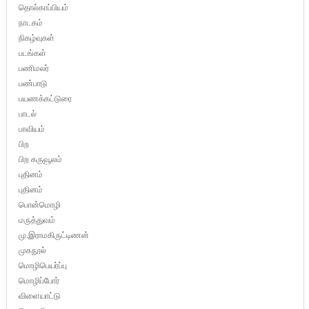
தொல்காப்பியம்
நாடகம்
நிகழ்வுகள்
படங்கள்
பணிமலர்
பண்பாடு
பயணக்கட்டுரை
பாடல்
பாவியம்
பிற
பிற கருவூலம்
புதினம்
புதினம்
பொன்மொழி
மருத்துவம்
மு.இராமகிருட்டிணன்
முகநூல்
மொழிபெயர்ப்பு
மொழிப்போர்
விளையாட்டு