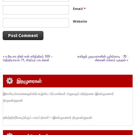
Email
*
Website
«
உ.வே.சா.வின் என் சரித்திரம் 109 –
கவிஞர் முடியரசனின் பூங்கொடி : 70 :
அத்தியாயம்-71, சிறப்புப் பாடல்கள்
மீனவன் சங்கம் புகுதல்
»
இதழுரைகள்
இராசீவு கொலைவழக்கில் எஞ்சிய அப்பாவிகள் அறுவரும் விடுதலை- இலக்குவனார்
திருவள்ளுவன்
நரேந்திர(மோடி)க்குப் பாராட்டுகள்! – இலக்குவனார் திருவள்ளுவன்