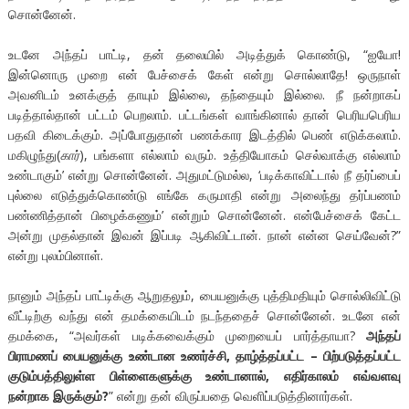
சொன்னேன்.
உடனே அந்தப் பாட்டி, தன் தலையில் அடித்துக் கொண்டு, “ஐயோ!
இன்னொரு முறை என் பேச்சைக் கேள் என்று சொல்லாதே! ஒருநாள்
அவனிடம் உனக்குத் தாயும் இல்லை, தந்தையும் இல்லை. நீ நன்றாகப்
படித்தால்தான் பட்டம் பெறலாம். பட்டங்கள் வாங்கினால் தான் பெரியபெரிய
பதவி கிடைக்கும். அப்போதுதான் பணக்கார இடத்தில் பெண் எடுக்கலாம்.
மகிழுந்து(
கார்
), பங்களா எல்லாம் வரும். உத்தியோகம் செல்வாக்கு எல்லாம்
உண்டாகும்’ என்று சொன்னேன். அதுமட்டுமல்ல, ‘படிக்காவிட்டால் நீ தர்ப்பைப்
புல்லை எடுத்துக்கொண்டு எங்கே கருமாதி என்று அலைந்து தர்ப்பணம்
பண்ணித்தான் பிழைக்கணும்’ என்றும் சொன்னேன். என்பேச்சைக் கேட்ட
அன்று முதல்தான் இவன் இப்படி ஆகிவிட்டான். நான் என்ன செய்வேன்?”
என்று புலம்பினாள்.
நானும் அந்தப் பாட்டிக்கு ஆறுதலும், பையனுக்கு புத்திமதியும் சொல்லிவிட்டு
வீட்டிற்கு வந்து என் தமக்கையிடம் நடந்ததைச் சொன்னேன். உடனே என்
தமக்கை, “அவர்கள் படிக்கவைக்கும் முறையைப் பார்த்தாயா?
அந்தப்
பிராமணப் பையனுக்கு உண்டான உணர்ச்சி, தாழ்த்தப்பட்ட – பிற்படுத்தப்பட்ட
குடும்பத்திலுள்ள பிள்ளைகளுக்கு உண்டானால், எதிர்காலம் எவ்வளவு
நன்றாக இருக்கும்?
” என்று தன் விருப்பதை வெளிப்படுத்தினார்கள்.