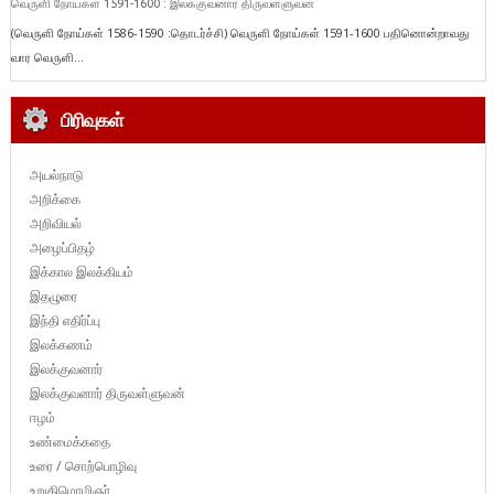
வெருளி நோய்கள் 1591-1600 : இலக்குவனார் திருவள்ளுவன்
(வெருளி நோய்கள் 1586-1590 :தொடர்ச்சி) வெருளி நோய்கள் 1591-1600 பதினொன்றாவது
வார வெருளி...
பிரிவுகள்
அயல்நாடு
அறிக்கை
அறிவியல்
அழைப்பிதழ்
இக்கால இலக்கியம்
இதழுரை
இந்தி எதிர்ப்பு
இலக்கணம்
இலக்குவனார்
இலக்குவனார் திருவள்ளுவன்
ஈழம்
உண்மைக்கதை
உரை / சொற்பொழிவு
உறுதிமொழிஞர்