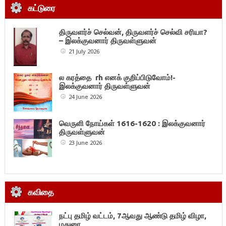
கட்டுரை
திருவளர்ச் செல்வன், திருவளர்ச் செல்வி சரியா?
– இலக்குவனார் திருவள்ளுவன்
21 July 2026
ல கரத்தை rh எனக் குறிப்பிடுவோம்!-
இலக்குவனார் திருவள்ளுவன்
24 June 2026
வெருளி நோய்கள் 1616-1620 : இலக்குவனார்
திருவள்ளுவன்
23 June 2026
கவிதை
நட்பு தமிழ் வட்டம், 7ஆவது ஆண்டு தமிழ் விழா,
மதுரை