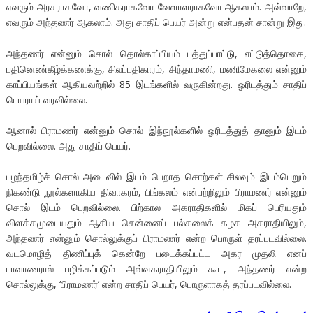
எவரும் அரசராகவோ, வணிகராகவோ வேளாளராகவோ ஆகலாம். அவ்வாறே,
எவரும் அந்தணர் ஆகலாம். அது சாதிப் பெயர் அன்று என்பதன் சான்று இது.
அந்தணர் என்னும் சொல் தொல்காப்பியம் பத்துப்பாட்டு, எட்டுத்தொகை,
பதினெண்கீழ்க்கணக்கு, சிலப்பதிகாரம், சிந்தாமணி, மணிமேகலை என்னும்
காப்பியங்கள் ஆகியவற்றில் 85 இடங்களில் வருகின்றது. ஓரிடத்தும் சாதிப்
பெயராய் வரவில்லை.
ஆனால் பிராமணர் என்னும் சொல் இந்நூல்களில் ஓரிடத்துத் தானும் இடம்
பெறவில்லை. அது சாதிப் பெயர்.
பழந்தமிழ்ச் சொல் அடைவில் இடம் பெறாத சொற்கள் சிலவும் இடம்பெறும்
நிகண்டு நூல்களாகிய திவாகரம், பிங்கலம் என்பற்றிலும் பிராமணர் என்னும்
சொல் இடம் பெறவில்லை. பிற்கால அகராதிகளில் மிகப் பெரியதும்
விளக்கமுடையதும் ஆகிய சென்னைப் பல்கலைக் கழக அகராதியிலும்,
அந்தணர் என்னும் சொல்லுக்குப் பிராமணர் என்ற பொருள் தரப்படவில்லை.
வடமொழித் திணிப்புக் கென்றே படைக்கப்பட்ட அகர முதலி எனப்
பாவாணரால் பழிக்கப்படும் அவ்வகராதியிலும் கூட, அந்தணர் என்ற
சொல்லுக்கு, ‘பிராமணர்’ என்ற சாதிப் பெயர், பொருளாகத் தரப்படவில்லை.