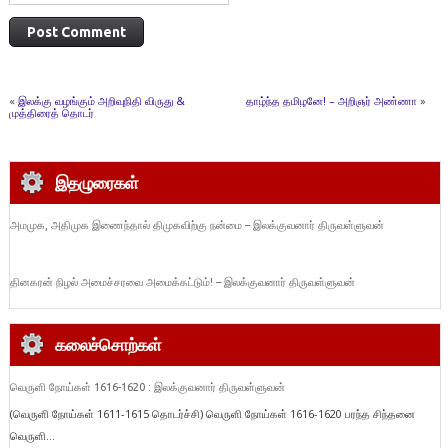
«
இலக்கு வழங்கும் அறிவுநிதி விருது &
தாழ்ந்த தமிழனே! – அறிஞர் அண்ணா
»
முத்திரைத் தொடர்
இதழுரைகள்
அமமுக, அதிமுக இணைந்தால் திமுகவிற்கு நன்மை – இலக்குவனார் திருவள்ளுவன்
தினகரன் நிழல் அமைச்சரவை அமைக்கட்டும்! – இலக்குவனார் திருவள்ளுவன்
கலைச்சொற்கள்
வெருளி நோய்கள் 1616-1620 : இலக்குவனார் திருவள்ளுவன்
(வெருளி நோய்கள் 1611-1615 தொடர்ச்சி) வெருளி நோய்கள் 1616-1620 பரந்த சிந்தனை
வெருளி...