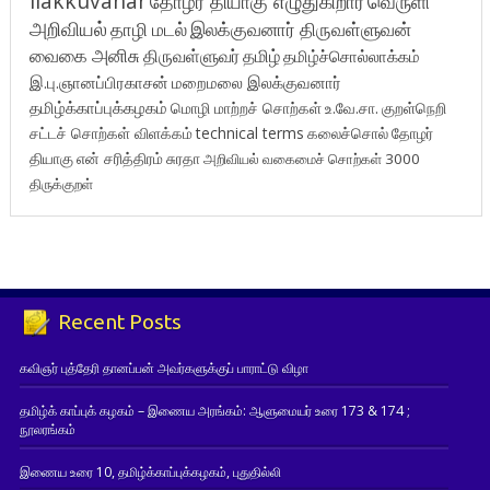
ilakkuvanar
தோழர் தியாகு எழுதுகிறார்
வெருளி
அறிவியல்
தாழி மடல்
இலக்குவனார் திருவள்ளுவன்
வைகை அனிசு
திருவள்ளுவர்
தமிழ்
தமிழ்ச்சொல்லாக்கம்
இ.பு.ஞானப்பிரகாசன்
மறைமலை இலக்குவனார்
தமிழ்க்காப்புக்கழகம்
மொழி மாற்றச் சொற்கள்
உ.வே.சா.
குறள்நெறி
சட்டச் சொற்கள் விளக்கம்
technical terms
கலைச்சொல்
தோழர்
தியாகு
என் சரித்திரம்
சுரதா
அறிவியல் வகைமைச் சொற்கள் 3000
திருக்குறள்
Recent Posts
கவிஞர் புத்தேரி தானப்பன் அவர்களுக்குப் பாராட்டு விழா
தமிழ்க் காப்புக் கழகம் – இணைய அரங்கம்: ஆளுமையர் உரை 173 & 174 ;
நூலரங்கம்
இணைய உரை 10, தமிழ்க்காப்புக்கழகம், புதுதில்லி