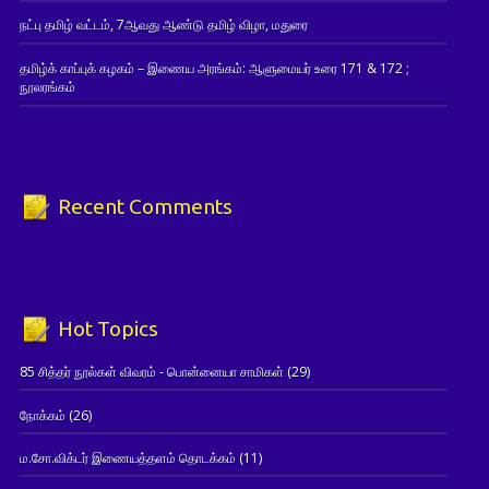
நட்பு தமிழ் வட்டம், 7ஆவது ஆண்டு தமிழ் விழா, மதுரை
தமிழ்க் காப்புக் கழகம் – இணைய அரங்கம்: ஆளுமையர் உரை 171 & 172 ;
நூலரங்கம்
Recent Comments
Hot Topics
85 சித்தர் நூல்கள் விவரம் - பொன்னையா சாமிகள்
(29)
நோக்கம்
(26)
ம.சோ.விக்டர் இணையத்தளம் தொடக்கம்
(11)