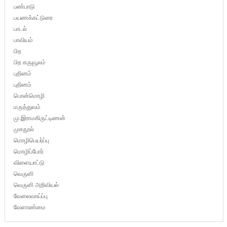
பண்பாடு
பயணக்கட்டுரை
பாடல்
பாவியம்
பிற
பிற கருவூலம்
புதினம்
புதினம்
பொன்மொழி
மருத்துவம்
மு.இராமகிருட்டிணன்
முகநூல்
மொழிபெயர்ப்பு
மொழிப்போர்
விளையாட்டு
வெருளி
வெருளி அறிவியல்
வேலைவாய்ப்பு
வேளாண்மை