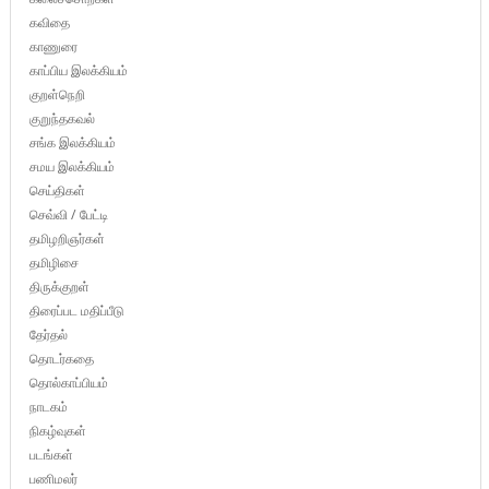
கவிதை
காணுரை
காப்பிய இலக்கியம்
குறள்நெறி
குறுந்தகவல்
சங்க இலக்கியம்
சமய இலக்கியம்
செய்திகள்
செவ்வி / பேட்டி
தமிழறிஞர்கள்
தமிழிசை
திருக்குறள்
திரைப்பட மதிப்பீடு
தேர்தல்
தொடர்கதை
தொல்காப்பியம்
நாடகம்
நிகழ்வுகள்
படங்கள்
பணிமலர்