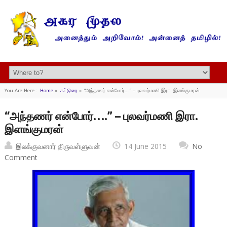
You Are Here :
Home
»
கட்டுரை
»
“அந்தணர் என்போர்….” – புலவர்மணி இரா. இளங்குமரன்
“அந்தணர் என்போர்….” – புலவர்மணி இரா.
இளங்குமரன்
இலக்குவனார் திருவள்ளுவன்
14 June 2015
No
Comment