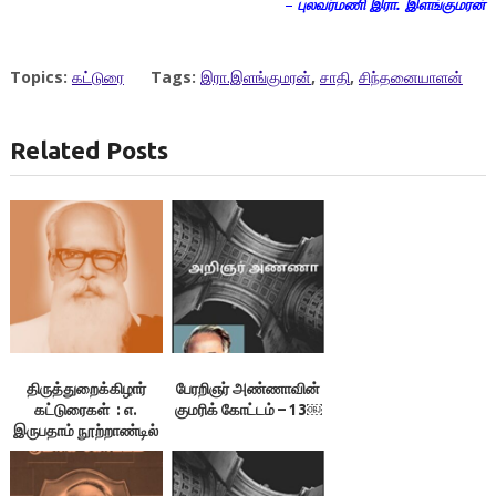
–
புலவர்மணி இரா. இளங்குமரன்
Topics:
கட்டுரை
Tags:
இரா.இளங்குமரன்
,
சாதி
,
சிந்தனையாளன்
Related Posts
திருத்துறைக்கிழார்
பேரறிஞர் அண்ணாவின்
கட்டுரைகள் : எ.
குமரிக் கோட்டம் – 13￼
இருபதாம் நூற்றாண்டில்
தமிழ்நாட்டின் நிலைமை
– 3. குமுகாய அமைப்பு,
4.பொருளியல் நிலை,