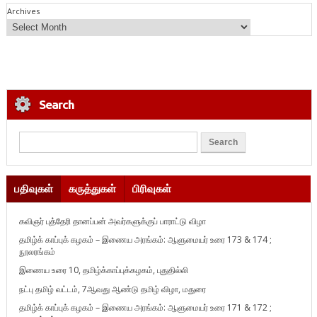
Archives
Search
பதிவுகள்
கருத்துகள்
பிரிவுகள்
கவிஞர் புத்தேரி தானப்பன் அவர்களுக்குப் பாராட்டு விழா
தமிழ்க் காப்புக் கழகம் – இணைய அரங்கம்: ஆளுமையர் உரை 173 & 174 ;
நூலரங்கம்
இணைய உரை 10, தமிழ்க்காப்புக்கழகம், புதுதில்லி
நட்பு தமிழ் வட்டம், 7ஆவது ஆண்டு தமிழ் விழா, மதுரை
தமிழ்க் காப்புக் கழகம் – இணைய அரங்கம்: ஆளுமையர் உரை 171 & 172 ;