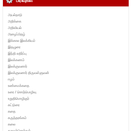
பிரிவுகள்
அயல்நாடு
அறிக்கை
அறிவியல்
அழைப்பிதழ்
இக்கால இலக்கியம்
இதழுரை
இந்தி எதிர்ப்பு
இலக்கணம்
இலக்குவனார்
இலக்குவனார் திருவள்ளுவன்
ஈழம்
உண்மைக்கதை
உரை / சொற்பொழிவு
உறுதிமொழிஞர்
கட்டுரை
கதை
கருத்தரங்கம்
கலை
கலைச்சொற்கள்