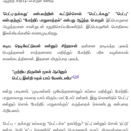
ஆழ்ந்த சிறப்புப் பொருள் உண்டு.
‘பெட்பு-தக்கது’ என்பவற்றின் கூட்டுச்சொல் “பெட்டக்கது” “பெட்பு”
என்பதற்குப் “போற்றிப் பாதுகாத்தல்” என்பது ஆழ்ந்த பொருள்
. இப்பொருளை
அழுத்தமான சான்றுடன் உறுதிசெய்யவேண்டும். இப்பொருளின் பொதிவை
இலக்கியங்களில் காணமுடிகிறது.
கடிய நெடிவேட்டுவன் என்னும் சிற்றரசன்
தன்னை நாடிவந்த புலவர்
பெருந்தலைச் சாத்தனாரை மதித்துப் போற்றிப் பரிசு வழங்காமல்
காலங்கடத்தினான். இதனை விரும்பாத புலவர்,
“
முற்றிய
திருவின்
மூவர்
ஆயினும்
[24]
பெட்பு
இன்றி
ஈதல்
யாம்
வேண்டலமே
“
என்று பாடினார். ‘முடிமன்னர் மூவேந்தரானாலும் எம்மை மதித்துப் போற்றிப்
பாதுகாவாது ஈவதை யாம் விரும்ப மாட்டோம்’ என்றார். இது கொண்டும் ‘பெட்பு’
என்னும் சொல் ‘போற்றிப் பாதுகாக்கும்’ கருத்தைக் கொண்டது என்பதை
அறியலாம்.
‘பெட்பு – தக்கது’ எவ்வாறு “பெட்டக்க” தாயிற்று? ‘நட்பு’ என்னும் சொல் ‘நட்டு’
என்று ஆகி ‘நட்பு கொண்டு’ என்னும் பொருளைத் தரும். திருவள்ளுவரும்