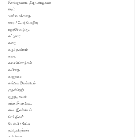
இலக்குவனார் திருவள்ளுவன்
ஈழம்
உண்மைக்கதை
உரை / சொற்பொழிவு
உறுதிமொழிஞர்
கட்டுரை
கதை
கருத்தரங்கம்
கலை
கலைச்சொற்கள்
கவிதை
காணுரை
காப்பிய இலக்கியம்
குறள்நெறி
குறுந்தகவல்
சங்க இலக்கியம்
சமய இலக்கியம்
செய்திகள்
செவ்வி / பேட்டி
தமிழறிஞர்கள்
தமிழிசை