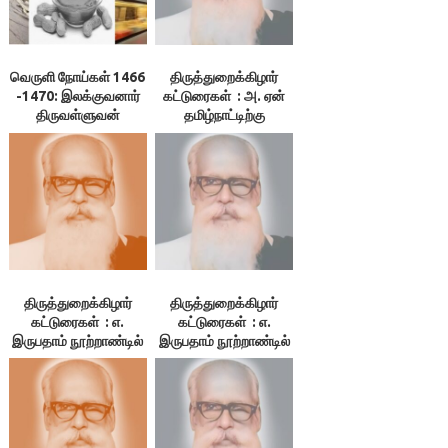
வெருளி நோய்கள் 1466
திருத்துறைக்கிழார்
-1470: இலக்குவனார்
கட்டுரைகள் : அ. ஏன்
திருவள்ளுவன்
தமிழ்நாட்டிற்கு
விடுதலை?
திருத்துறைக்கிழார்
திருத்துறைக்கிழார்
கட்டுரைகள் : எ.
கட்டுரைகள் : எ.
இருபதாம் நூற்றாண்டில்
இருபதாம் நூற்றாண்டில்
தமிழ்நாட்டின் நிலைமை
தமிழ்நாட்டின் நிலைமை
– 3. குமுகாய அமைப்பு,
– 1.தமிழ்நாடு. 2. மொழி
4.பொருளியல் நிலை,
5.மக்கள் வாழ்க்கை
நிலை