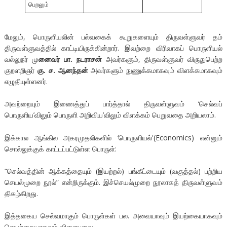
பெறலும்
மேலும், பொருளியலின் பல்வகைக் கூறுகளையும் திருவள்ளுவர் தம்
திருவள்ளுவத்தில் காட்டியிருக்கின்றார். இவற்றை விரிவாகப் பொருளியல்
வல்லுநர் மு
னைவர் பா. நடராசன்
அவர்களும், திருவள்ளுவர் விருதுபெற்ற
குறளறிஞர்
கு. ச. ஆனந்தன்
அவர்களும் நுணுக்கமாகவும் விளக்கமாகவும்
எழுதியுள்ளனர்.
அவற்றையும் இணைத்துப் பார்த்தால் திருவள்ளுவம் ‘செல்வப்
பொருளிய’விலும் பொருளி அறிவிய’விலும் விளக்கம் பெறுவதை அறியலாம்.
இக்கால ஆங்கில அகரமுதலிகளில் ‘பொருளியல்'(Economics) என்னும்
சொல்லுக்குக் காட்டப்பட்டுள்ள பொருள்:
“செல்வத்தின் ஆக்கத்தையும் (இயற்றல்) பங்கீட்டையும் (வகுத்தல்) பற்றிய
செயல்முறை நூல்” என்றிருக்கும். இச்செயல்முறை நூலாகத் திருவள்ளுவம்
திகழ்கிறது.
இத்தகைய செல்வமாகும் பொருள்கள் பல. அவையாவும் இயற்கையாகவும்
செயற்கையாகவும் விளைபவை.