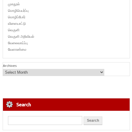
முகநூல்
மொழிபெயர்ப்பு
மொழிப்போர்
விளையாட்டு
வெருளி
வெருளி அறிவியல்
வேலைவாய்ப்பு
வேளாண்மை
Archives
Search