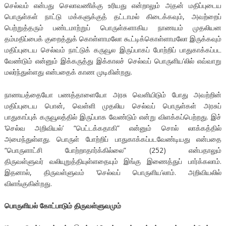
செல்வம் என்பது செலாவணிக்கு உரியது என்றாலும் அதன் மதிப்புடைய
பொருள்கள் நாட்டு மக்களுக்குத் தட்டாமல் கிடைக்கவும், அவற்றைப்
பெற்றுத்தரும் பண்டமாற்றுப் பொருள்களாகிய நாணயம் முதலியன
தம்மதிப்பைக் குறைத்துக் கொள்ளாமலோ கூட்டிக்கொள்ளாமலோ இருக்கவும்
மதிப்புடைய செல்வம் நாட்டுக் கருவூல இருப்பாகப் போற்றிப் பாதுகாக்கப்பட
வேண்டும் என்னும் இக்கருத்து இக்காலச் செல்வப் பொருளிய’லில் எவ்வாறு
மலர்ந்துள்ளது என்பதைக் காண முடிகின்றது.
நாணயத்தையோ பணத்தாளையோ அரசு வெளியிடும் போது அவற்றின்
மதிப்புடைய பொன், வெள்ளி முதலிய செல்வப் பொருள்கள் அரசுப்
பாதுகாப்புக் கருவூலத்தில் இருப்பாக வேண்டும் என்று விளக்கப்பெற்றது. இச்
‘செல்வ அறிவியல்’ “பெட்டக்கதாகி” என்னும் சொல் லாக்கத்தில்
அமைந்துள்ளது. பொருள் போற்றிப் பாதுகாக்கப்படவேண்டியது என்பதை
“பொருளாட்சி போற்றாதார்க்கில்லை” (252) என்பதாலும்
திருவள்ளுவர் வலியுறுத்தியுள்ளதையும் இங்கு இணைத்துப் பார்க்கலாம்.
இதனால், திருவள்ளுவம் ‘செல்வப் பொருளிய’லாம். அறிவியலில்
விளங்குகின்றது.
பொருளியல்
கோட்பாடும்
திருவள்ளுவமும்