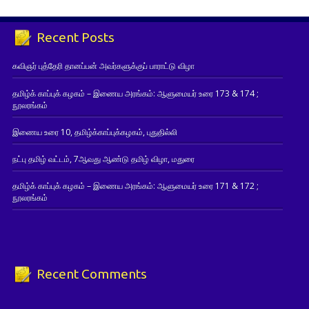
Recent Posts
கவிஞர் புத்தேரி தானப்பன் அவர்களுக்குப் பாராட்டு விழா
தமிழ்க் காப்புக் கழகம் – இணைய அரங்கம்: ஆளுமையர் உரை 173 & 174 ;
நூலரங்கம்
இணைய உரை 10, தமிழ்க்காப்புக்கழகம், புதுதில்லி
நட்பு தமிழ் வட்டம், 7ஆவது ஆண்டு தமிழ் விழா, மதுரை
தமிழ்க் காப்புக் கழகம் – இணைய அரங்கம்: ஆளுமையர் உரை 171 & 172 ;
நூலரங்கம்
Recent Comments