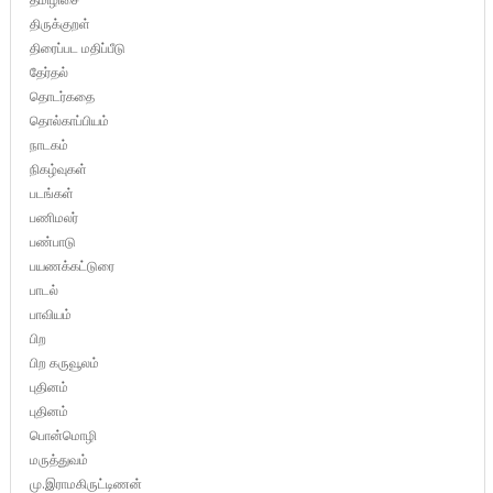
திருக்குறள்
திரைப்பட மதிப்பீடு
தேர்தல்
தொடர்கதை
தொல்காப்பியம்
நாடகம்
நிகழ்வுகள்
படங்கள்
பணிமலர்
பண்பாடு
பயணக்கட்டுரை
பாடல்
பாவியம்
பிற
பிற கருவூலம்
புதினம்
புதினம்
பொன்மொழி
மருத்துவம்
மு.இராமகிருட்டிணன்