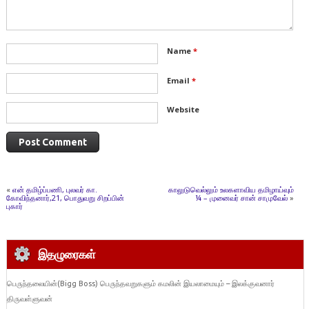
Name
*
Email
*
Website
«
என் தமிழ்ப்பணி, புலவர் கா.
காலுடுவெல்லும் உலகளாவிய தமிழாய்வும்
கோவிந்தனார்,21, பொதுவறு சிறப்பின்
¼ – முனைவர் சான் சாமுவேல்
»
புகார்
இதழுரைகள்
பெருந்தலையின்(Bigg Boss) பெருந்தவறுகளும் கமலின் இயலாமையும் – இலக்குவனார்
திருவள்ளுவன்