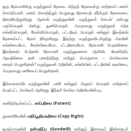
ஒரு நோயாளிக்கு மருத்துவம் தேவை. அந்தத் தேவைக்கு மாற்றாகப் பணம்
கொடுப்பான். பணம் கொடுத்துப் பெறுவது நோயைத் தீர்க்கும் தேவையை
நிறைவேற்றுகிறது. ஆனால் மருத்துவரின் மருத்துவச் செயல்’ என்பது
பருப்பொருள் அன்று; நுண்பொருள். அஃதாவது மருத்துவர் கற்ற
கல்விப்பொருள், கேள்விப்பொருள், பட்டறிவுப் பொருள் என்னும் இவற்றால்
தேவைப்பட்ட நோய் நீங்குகிறது. இதற்கு மருத்துவரிடமிருந்து அவரின்
கல்வியையோ, கேள்வியையோ, பட்டறிவையோ, நோயாளி பெறவில்லை.
இவற்றைப் பெற்றால் நோயாளி மருத்துவனாக ஆகிவிட வேண்டும்;
ஆவதில்லை. தன் பணத்திற்கு மாற்றுப் பொருளாக – செல்வமாக
எதைப் பெறுகிறான்? மருத்துவன் அறிவின், கல்வியின், பட்டறிவின் உதவியை,
அஃதாவது பணியைப் பெறுகிறான்.
இவ்வகையில் மருத்துவரின் பணி என்னும் அருவப் பொருள் மாற்றாகப்
பெறப்பட்ட செல்வம் ஆகிறது. இந்தச் செல்வ அறிவியலின்படி,
கண்டுபிடிக்கப்பட்ட
காப்புரிமை
(Patent)
நூலாசிரியரின்
மதிப்பூதியவுரிமை
(Copy Right)
ஒருபொருளின்
நன்மதிப்பு
(Goodwill)
என்னும் இவையும் இன்றையச்