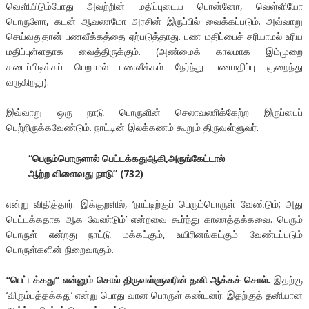
வெளியிடும்போது அவற்றின் மதிப்புடைய பொன்னோ, வெள்ளியோ
பொருளோ, கடன் ஆவணமோ அரசின் இருப்பில் வைக்கப்படும். அவ்வாறு
செய்வதுதான் பணவீக்கத்தை ஏற்படுத்தாது. பண மதிப்பைச் சரியாமல் உரிய
மதிப்புள்ளதாக வைத்திருக்கும். (அண்மைக் காலமாக இம்முறை
கடைப்பிடிக்கப் பெறாமல் பணவீக்கம் நேர்ந்து பணமதிப்பு குறைந்து
வருகிறது).
இவ்வாறு ஒரு நாடு பொருளின் செலாவணிக்கேற்ற இருப்பைப்
பெற்றிருக்கவேண்டும். நாட்டின் இலக்கணம் கூறும் திருவள்ளுவர்.
“
பெரும்பொருளால்
பெட்டக்கதுஆகி
,
அருங்கேட்டால்
ஆற்ற
விளைவது
நாடு
” (732)
என்று விதித்தார். இக்குறளில், ‘நாட்டிற்குப் பெரும்பொருள் வேண்டும்; அது
பெட்டக்கதாக ஆக வேண்டும்’ என்றவை கூர்ந்து காணத்தக்கவை. பெரும்
பொருள் என்றது நாட்டு மக்கட்கும், உயிரினங்கட்கும் வேண்டப்படும்
பொருள்களின் நிறைவாகும்.
“பெட்டக்கது” என்னும் சொல் திருவள்ளுவரின் தனி ஆக்கச் சொல்.
இதற்கு
‘விரும்பத்தக்கது’ என்று பொது வான பொருள் கண்டனர். இதற்குத் தனியான