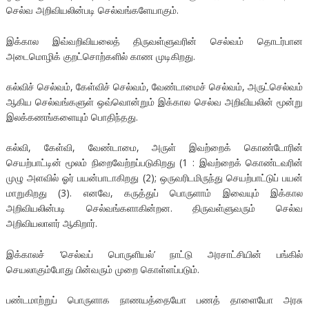
செல்வ அறிவியலின்படி செல்வங்களேயாகும்.
இக்கால இவ்வறிவியலைத் திருவள்ளுவரின் செல்வம் தொடர்பான
அடைமொழிக் குறட்சொற்களில் காண முடிகிறது.
கல்விச் செல்வம், கேள்விச் செல்வம், வேண்டாமைச் செல்வம், அருட்செல்வம்
ஆகிய செல்வங்களுள் ஒவ்வொன்றும் இக்கால செல்வ அறிவியலின் மூன்று
இலக்கணங்களையும் பொதிந்தது.
கல்வி, கேள்வி, வேண்டாமை, அருள் இவற்றைக் கொண்டோரின்
செயற்பாட்டின் மூலம் நிறைவேற்றப்படுகிறது (1 : இவற்றைக் கொண்டவரின்
முழு அளவில் ஓர் பயன்பாடாகிறது (2); ஒருவரிடமிருந்து செயற்பாட்டுப் பயன்
மாறுகிறது (3). எனவே, கருத்துப் பொருளாம் இவையும் இக்கால
அறிவியலின்படி செல்வங்களாகின்றன. திருவள்ளுவரும் செல்வ
அறிவியலாளர் ஆகிறார்.
இக்காலச் ‘செல்வப் பொருளியல்’ நாட்டு அரசாட்சியின் பங்கில்
செயலாகும்போது பின்வரும் முறை கொள்ளப்படும்.
பண்டமாற்றுப் பொருளாக நாணயத்தையோ பணத் தாளையோ அரசு