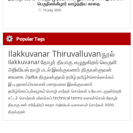
பெருநிலக்கிழார் வாழ்த்திய காதை
13 July 2025
Popular Tags
Ilakkuvanar Thiruvalluvan
நூல்
ilakkuvanar
தோழர் தியாகு எழுதுகிறார்
வெருளி
அறிவியல்
தாழி மடல்
இலக்குவனார் திருவள்ளுவன்
வைகை அனிசு
திருவள்ளுவர்
தமிழ்
தமிழ்ச்சொல்லாக்கம்
இ.பு.ஞானப்பிரகாசன்
மறைமலை இலக்குவனார்
தமிழ்க்காப்புக்கழகம்
மொழி மாற்றச் சொற்கள்
உ.வே.சா.
குறள்நெறி
சட்டச் சொற்கள் விளக்கம்
technical terms
கலைச்சொல்
தோழர்
தியாகு
என் சரித்திரம்
சுரதா
அறிவியல் வகைமைச் சொற்கள் 3000
திருக்குறள்