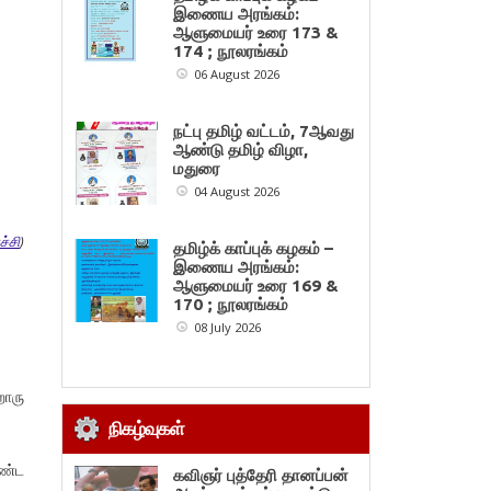
இணைய அரங்கம்:
ஆளுமையர் உரை 173 &
174 ; நூலரங்கம்
06 August 2026
நட்பு தமிழ் வட்டம், 7ஆவது
ஆண்டு தமிழ் விழா,
மதுரை
04 August 2026
ச்சி
)
தமிழ்க் காப்புக் கழகம் –
இணைய அரங்கம்:
ஆளுமையர் உரை 169 &
170 ; நூலரங்கம்
08 July 2026
றொரு
நிகழ்வுகள்
கண்ட
கவிஞர் புத்தேரி தானப்பன்