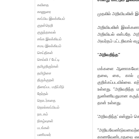
கவிதை
காணுரை
முதலில் அறிவியலின் 
காப்பிய இலக்கியம்
குறள்நெறி
அறிவியலின் இலக்கணச்
குறுந்தகவல்
அறிவியல் என்பதே அ
சங்க இலக்கியம்
அவர்தம் பட்டறிவால் எழு
சமய இலக்கியம்
செய்திகள்
“
அறிவறிந்த”
செவ்வி / பேட்டி
தமிழறிஞர்கள்
மக்களை ஆணாகவோ, பெ
தமிழிசை
தலை, கை, கால் முத
திருக்குறள்
குறிக்கப்படவில்லை. 
திரைப்பட மதிப்பீடு
உள்ளது. “அறிவறிந்த 
தேர்தல்
நுண்ணியதுமான கருத்து
தொடர்கதை
தான் உள்ளது.
தொல்காப்பியம்
நாடகம்
‘அறிவறிந்த’ என்னும்
நிகழ்வுகள்
படங்கள்
“அறியவேண்டுவனவற்றை
பணிமலர்
காணவேண்டாதவை என்று