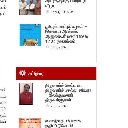
்காண
அவர்களுக்குப் பாராட்டு
விழா
யால்
07 August 2026
ுறட்
தமிழ்க் காப்புக் கழகம் –
இணைய அரங்கம்:
ஆளுமையர் உரை 169 &
170 ; நூலரங்கம்
08 July 2026
கட்டுரை
திருவளர்ச் செல்வன்,
ாலப்
திருவளர்ச் செல்வி சரியா?
– இலக்குவனார்
டைக்
திருவள்ளுவன்
ாம்
21 July 2026
டும்
லும்
ல கரத்தை rh எனக்
லின்
குறிப்பிடுவோம்!-