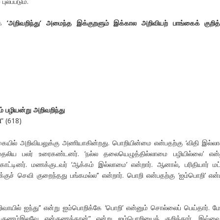
ுலப்படும்.
க
’அறிவறிந்து’ அமைந்த இக்குறளும் இக்கால அறிவியற் பாங்கைக் குறித்
ம்
பழியன்று
அறிவறிந்து
ி
” (618)
கையில் அறிவியலுக்கு அணியாகின்றது. பொறியின்மை என்பதற்கு ‘விதி இல்ல
ுதலிய பலர் உரைகண்டனர். ‘நல்ல தலையெழுத்தில்லாமை பழியில்லை’ என்
ாட்டினர். மணக்குடவர் ‘ஆக்கம் இல்லாமை’ என்றார். ஆனால், பரிதியார் மட்
க்குச் செவி குறைந்தது பங்கமல்ல’’ என்றார். பொறி என்பதற்கு ‘ஐம்பொறி’ என
ிவாயில் ஐந்து’’ என்று ஐம்பொறிக்கே ‘பொறி’ என்னும் சொல்லைப் பெய்தார். மே
குணம்இலவே என்குணத்தான்” என்று ஐம்பொறியைக் குறித்தார். இவ்வைந