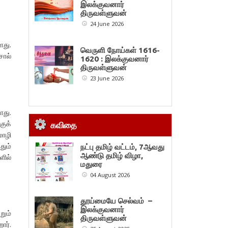
இலக்குவனார்
திருவள்ளுவன்
24 June 2026
ளது.
வெருளி நோய்கள் 1616-
ொல்
1620 : இலக்குவனார்
திருவள்ளுவன்
23 June 2026
து.
ுக்
கவிதை
மொழி
தும்
நட்பு தமிழ் வட்டம், 7ஆவது
ஆண்டு தமிழ் விழா,
ளில்
மதுரை
04 August 2026
தூய்மையே செல்வம் –
இலக்குவனார்
றும்
திருவள்ளுவன்
ார்.