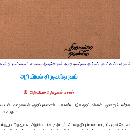
யல் திருவள்ளுவம், கோவை இளஞ்சேரன், ஆ.திருவள்ளுவரின் பட்டறிவுப் பேச்சு-தொடர்
அறிவியல் திருவள்ளுவம்
இ
.
அறிவியல்
அறிமுகச்
சொல்
ுடன் வாழ்வியல் குறிப்புகளைக் கொண்ட இக்குறட்பாக்கள் மூன்றும் மற்
ியனவாகும்.
்ந்து விரிந்துள்ள அறிவியலின் குறிப்பும் பொருந்தியுள்ளமையாகும். முன்னே 