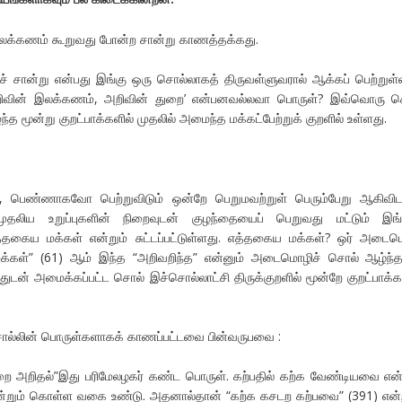
இலக்கணம் கூறுவது போன்ற சான்று காணத்தக்கது.
 சான்று என்பது இங்கு ஒரு சொல்லாகத் திருவள்ளுவரால் ஆக்கப் பெற்றுள்
றிவின் இலக்கணம், அறிவின் துறை’ என்பனவல்லவா பொருள்? இவ்வொரு ச
ந்த மூன்று குறட்பாக்களில் முதலில் அமைந்த மக்கட்பேற்றுக் குறளில் உள்ளது.
ண்ணாகவோ பெற்றுவிடும் ஒன்றே பெறுமவற்றுள் பெரும்பேறு ஆகிவிடா
லிய உறுப்புகளின் நிறைவுடன் குழந்தையைப் பெறுவது மட்டும் இங்க
எத்தகைய மக்கள் என்றும் சுட்டப்பட்டுள்ளது. எத்தகைய மக்கள்? ஒர் அடை
மக்கள்” (61) ஆம் இந்த “அறிவறிந்த” என்னும் அடைமொழிச் சொல் ஆழ்ந்த
டன் அமைக்கப்பட்ட சொல் இச்சொல்லாட்சி திருக்குறளில் மூன்றே குறட்பாக்க
 சொல்லின் பொருள்களாகக் காணப்பட்டவை பின்வருபவை :
 அறிதல்”இது பரிமேலழகர் கண்ட பொருள். கற்பதில் கற்க வேண்டியவை என்
ம் கொள்ள வகை உண்டு. அதனால்தான் “கற்க கசடற கற்பவை” (391) என்ற