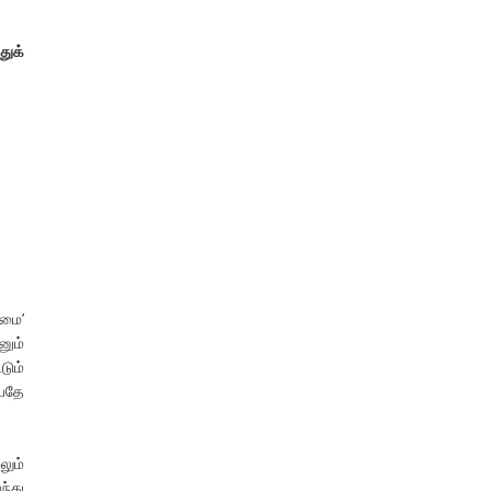
துக்
ாமை’
னும்
டும்
்பதே
லும்
்து