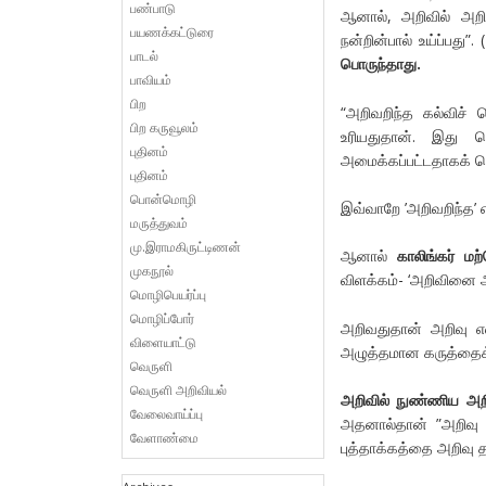
பண்பாடு
ஆனால், அறிவில் அற
பயணக்கட்டுரை
நன்றின்பால் உய்ப்பது”
பாடல்
பொருந்தாது.
பாவியம்
பிற
“அறிவறிந்த கல்விச் 
பிற கருவூலம்
உரியதுதான். இது க
புதினம்
அமைக்கப்பட்டதாகக் 
புதினம்
பொன்மொழி
இவ்வாறே ’அறிவறிந்த’ 
மருத்துவம்
மு.இராமகிருட்டிணன்
ஆனால்
காலிங்கர் மற
முகநூல்
விளக்கம்- ‘அறிவினை அற
மொழிபெயர்ப்பு
மொழிப்போர்
அறிவதுதான் அறிவு எ
விளையாட்டு
அழுத்தமான கருத்தைக் 
வெருளி
வெருளி அறிவியல்
அறிவில் நுண்ணிய அறி
வேலைவாய்ப்பு
அதனால்தான் ”அறிவு
வேளாண்மை
புத்தாக்கத்தை அறிவு 