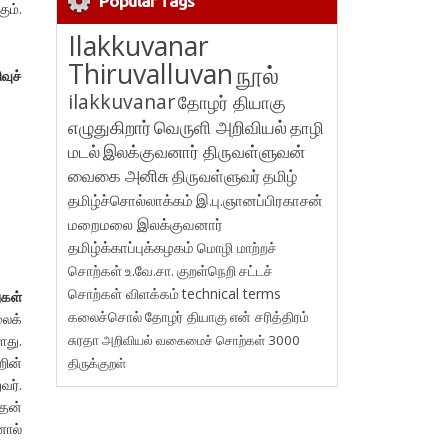
Popular Tags
ம்.
Ilakkuvanar
Thiruvalluvan
நூல்
வுச்
ilakkuvanar
தோழர் தியாகு
எழுதுகிறார்
வெருளி அறிவியல்
தாழி
மடல்
இலக்குவனார் திருவள்ளுவன்
வைகை அனிசு
திருவள்ளுவர்
தமிழ்
தமிழ்ச்சொல்லாக்கம்
இ.பு.ஞானப்பிரகாசன்
மறைமலை இலக்குவனார்
தமிழ்க்காப்புக்கழகம்
மொழி மாற்றச்
சொற்கள்
உ.வே.சா.
குறள்நெறி
சட்டச்
சொற்கள் விளக்கம்
technical terms
ுகள்
கலைச்சொல்
தோழர் தியாகு
என் சரித்திரம்
ைக்
சுரதா
அறிவியல் வகைமைச் சொற்கள் 3000
ளது.
றின்
திருக்குறள்
வர்.
வதன்
னால்