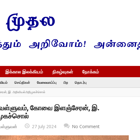
இக்கால இலக்கியம்
நிகழ்வுகள்
நோக்கம்
வியம்
செய்திகள்
வேலைவாய்ப்பு
பிற
தொடர்பு
ேரன், இ. அறிவியல்அறிமுகச்சொல்
ுவள்ளுவம், கோவை இளஞ்சேரன், இ.
முகச்சொல்
வள்ளுவன்
27 July 2024
No Comment