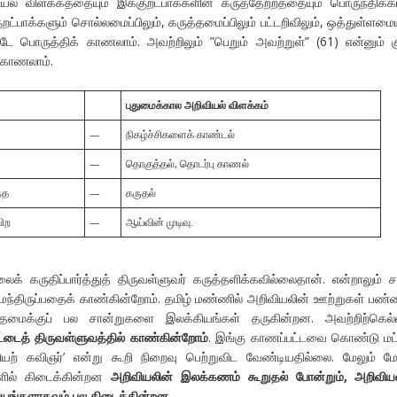
யல் விளக்கத்தையும் இக்குறட்பாக்களின் கருத்தேற்றத்தையும் பொருந்திக
 குறட்பாக்களும் சொல்லமைப்பிலும், கருத்தமைப்பிலும் பட்டறிவிலும், ஒத்துள்ளமை
பொருத்திக் காணலாம். அவற்றிலும் ”பெறும் அவற்றுள்” (61) என்னும் க
 காணலாம்.
புதுமைக்கால
அறிவியல்
விளக்கம்
—
நிகழ்ச்சிகளைக் காண்டல்
—
தொகுத்தல், தொடர்பு காணல்
்த
—
கருதல்
பிற
—
ஆய்வின் முடிவு.
க் கருதிப்பார்த்துத் திருவள்ளுவர் கருத்தளிக்கவில்லைதான். என்றாலும் ச
ந்திருப்பதைக் காண்கின்றோம். தமிழ் மண்ணில் அறிவியலின் ஊற்றுகள் பண்
தமைக்குப் பல சான்றுகளை இலக்கியங்கள் தருகின்றன. அவற்றிற்கெல்ல
டைத் திருவள்ளுவத்தில் காண்கின்றோம்
. இங்கு காணப்பட்டவை கொண்டு மட்
யற் கவிஞர்’ என்று கூறி நிறைவு பெற்றுவிட வேண்டியதில்லை. மேலும் மே
றளில் கிடைக்கின்றன
அறிவியலின் இலக்கணம் கூறுதல் போன்றும், அறிவிய
கியங்களாகவும் பல கிடைக்கின்றன.