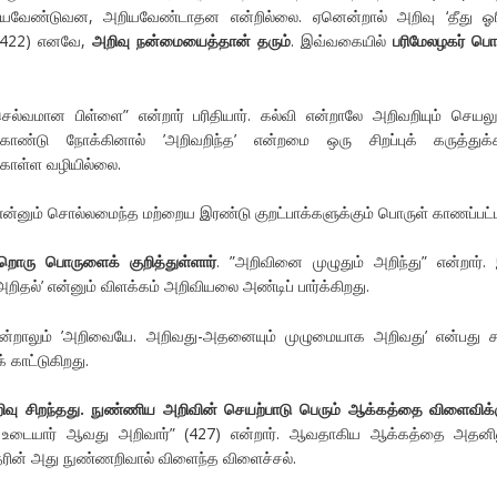
ியவேண்டுவன, அறியவேண்டாதன என்றில்லை. ஏனென்றால் அறிவு ‘தீது ஓர
. (422) எனவே,
அறிவு நன்மையைத்தான் தரும்
. இவ்வகையில்
பரிமேலழகர் பொ
செல்வமான பிள்ளை” என்றார் பரிதியார். கல்வி என்றாலே அறிவறியும் செயலு
ொண்டு நோக்கினால் ’அறிவறிந்த’ என்றமை ஒரு சிறப்புக் கருத்துக்
கொள்ள வழியில்லை.
என்னும் சொல்லமைந்த மற்றைய இரண்டு குறட்பாக்களுக்கும் பொருள் காணப்பட்ட
்றொரு பொருளைக் குறித்துள்ளார்
. ”அறிவினை முழுதும் அறிந்து” என்றார்.
ிதல்’ என்னும் விளக்கம் அறிவியலை அண்டிப் பார்க்கிறது.
ன்றாலும் ’அறிவையே. அறிவது-அதனையும் முழுமையாக அறிவது’ என்பது ச
காட்டுகிறது.
வு சிறந்தது. நுண்ணிய அறிவின் செயற்பாடு பெரும் ஆக்கத்தை விளைவிக்க
 உடையார் ஆவது அறிவார்” (427) என்றார். ஆவதாகிய ஆக்கத்தை அதனின
தரின் அது நுண்ணறிவால் விளைந்த விளைச்சல்.