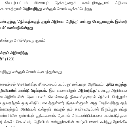
செயற்பாட்டால் விளையும் ஆக்கத்தைக் கண்டறிவதுதான் அறிவாகு
்கமாகத்தான் ’
அறிவறிந்து
‘ என்னும் சொல் ஆக்கப்பெற்றது.
என்பதற்கு ‘ஆக்கத்தைத் தரும் அறிவை அறிந்த’ என்பது பொருளாகும். இவ்வறி
யல்’ எனப்படுகின்றது
.
டுகின்றது அடுத்தொரு குறள்:
க்கும்
அறிவறிந்து
ன்
“
(123)
ிவறிந்து’ என்னும் சொல் அமைந்துள்ளது.
ிளைச்சல் ’செறிவறிந்த சீர்மையைப் பயப்பது’ என்பதை அறிவோம்.
புதிய கருத்த
ிவியலின் கண்டு பிடிப்புகள்.
இவ் வகையிலும் ‘
அறிவறிந்த’
என்பது அறிவியல
கால அறிவியலின் அடையாளச் சொல்லாகத் திருவள்ளுவரால் ஆக்கப் பெற்றுள்
ெறுவதற்கும் ஒரு விதிப்பு வைத்துள்ளார் திருவள்ளுவர். அது “அறிவறிந்து ஆற்
காலத்தும் அறிவியல் வல்லுநர் எவரும் தம் கண்டுபிடிப்பால் இறும்பூது எய்து
ணர்ச்சியில் துள்ளியும் குதிக்கலாம். ஆனால் அக்கண்டுபிடிப்பை பயன்படுத்து
அடக்கமே கொள்வர். அறிவியல் வல்லுநர்களின் வாழ்வியலைக் கூர்ந்து நோக்கி