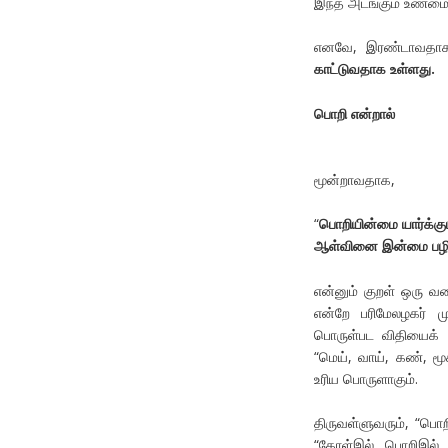
இந்த அடங்கும் உண்மை ப
எனவே, இரண்டாவதா
காட்டுவதாக உள்ளது.
பொறி
என்றால்
மூன்றாவதாக,
“
பொறியின்மை
யார்க்கு
ஆள்வினை
இன்மை
பழ
என்னும் குறள் ஒரு வ
என்றே பரிமேலழகர் ம
பொருள்பட விதியைக் க
“மெய், வாய், கண், மூ
உரிய பொருளாகும்.
திருவள்ளுவரும், “பொற
“கோள்இல் பொறிஇல் 