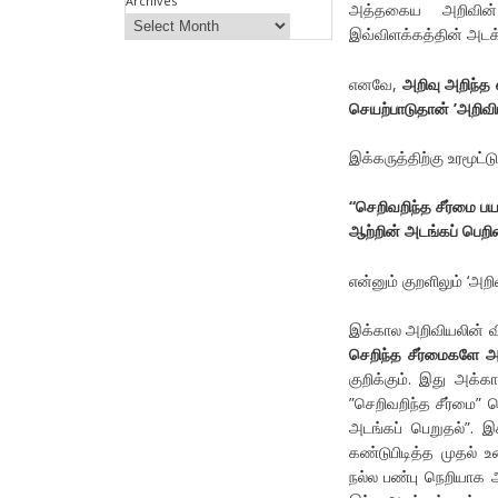
Archives
அத்தகைய அறிவின் 
இவ்விளக்கத்தின் அடக
எனவே,
அறிவு அறிந்த 
செயற்பாடுதான் ’அறிவி
இக்கருத்திற்கு உரமூட்
“
செறிவறிந்த
சீர்மை
பய
ஆற்றின்
அடங்கப்
பெறி
என்னும் குறளிலும் ‘அற
இக்கால அறிவியலின் வ
செறிந்த சீர்மைகளே அற
குறிக்கும். இது அக்
”செறிவறிந்த சீர்மை” ப
அடங்கப் பெறுதல்”. இக்
கண்டுபிடித்த முதல் உ
நல்ல பண்பு நெறியாக 