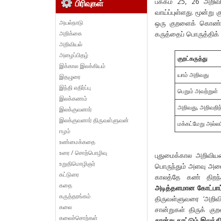
பக்கம் 25, 26 அறிவி
பிரிவுகள்
வாய்ப்புள்ளது. மூன்று
அயல்நாடு
ஒரு குறளைக் கொண்டே 
அறிக்கை
கருத்தைப் பொருத்திக்
அறிவியல்
அழைப்பிதழ்
குறட்கருத்து
இக்கால இலக்கியம்
யாம் அறிவது
இதழுரை
இந்தி எதிர்ப்பு
பெறும் அவற்றுள்
இலக்கணம்
அறிவது, அறிவறிந
இலக்குவனார்
இலக்குவனார் திருவள்ளுவன்
மக்கட்மேறு அல்ல
ஈழம்
உண்மைக்கதை
உரை / சொற்பொழிவு
புதுமைக்கால அறிவியலை
உறுதிமொழிஞர்
பொருந்தும் அளவு அமை
கட்டுரை
காலத்தே கண் திறந்
கதை
அடித்தளமான கோட்பாட்
கருத்தரங்கம்
திருவள்ளுவரை ‘அறிவி
கலை
சான்றுகள் திருக் கு
கலைச்சொற்கள்
சான்று காட்டும் இலக்