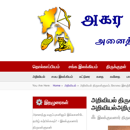
தொல்காப்பியம்
சங்க இலக்கியம்
திருக்குறள்
அறிவியல்
சமய இலக்கியம்
கட்டுரை
கதை
கவிதை
பா
You Are Here :
Home
»
அறிவியல்
»
அறிவியல் திருவள்ளுவம், கோவை இளஞ்ச
அறிவியல் திர
இதழுரைகள்
அறிவியல்அறி
அனைத்து வகுப்புகளிலும் இவ்வாண்டே
இலக்குவனார் திரு
தமிழ் கற்பிக்கவும்! – இலக்குவனார்
திருவள்ளுவன்