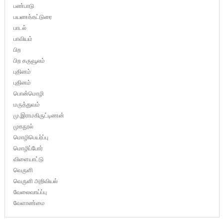
பண்பாடு
பயணக்கட்டுரை
பாடல்
பாவியம்
பிற
பிற கருவூலம்
புதினம்
புதினம்
பொன்மொழி
மருத்துவம்
மு.இராமகிருட்டிணன்
முகநூல்
மொழிபெயர்ப்பு
மொழிப்போர்
விளையாட்டு
வெருளி
வெருளி அறிவியல்
வேலைவாய்ப்பு
வேளாண்மை