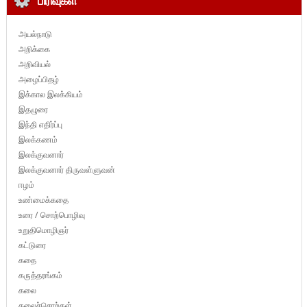
பிரிவுகள்
அயல்நாடு
அறிக்கை
அறிவியல்
அழைப்பிதழ்
இக்கால இலக்கியம்
இதழுரை
இந்தி எதிர்ப்பு
இலக்கணம்
இலக்குவனார்
இலக்குவனார் திருவள்ளுவன்
ஈழம்
உண்மைக்கதை
உரை / சொற்பொழிவு
உறுதிமொழிஞர்
கட்டுரை
கதை
கருத்தரங்கம்
கலை
கலைச்சொற்கள்