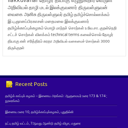
தோழர் தியாகு எழுதுகிறார்
வெருளி
அறிவியல்
தாழி மடல்
இலக்குவனார் திருவள்ளுவன்
வைகை அனிசு
திருவள்ளுவர்
தமிழ்
தமிழ்ச்சொல்லாக்கம்
இ.பு.ஞானப்பிரகாசன்
மறைமலை இலக்குவனார்
தமிழ்க்காப்புக்கழகம்
மொழி மாற்றச் சொற்கள்
உ.வே.சா.
குறள்நெறி
சட்டச் சொற்கள் விளக்கம்
technical terms
கலைச்சொல்
தோழர்
தியாகு
என் சரித்திரம்
சுரதா
அறிவியல் வகைமைச் சொற்கள் 3000
திருக்குறள்
Recent Posts
தமிழ்க் காப்புக் கழகம் – இணைய அரங்கம்: ஆளுமையர் உரை 173 & 174 ;
நூலரங்கம்
இணைய உரை 10, தமிழ்க்காப்புக்கழகம், புதுதில்லி
நட்பு தமிழ் வட்டம், 7ஆவது ஆண்டு தமிழ் விழா, மதுரை