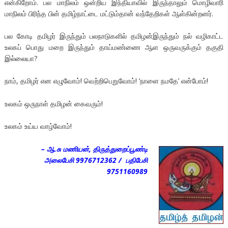
என்கிறோம். பல மாநிலம் ஒன்றிய இந்தியாவில் இருந்தாலும் மொழிவாரி
மாநிலம் பிரிந்த பின் தமிழ்நாட்டை மட்டும்தான் வந்தேறிகள் ஆள்கின்றனர்.
பல கோடி தமிழர் இருந்தும் பலநாடுகளில் தமிழன்இருந்தும் நல் வழிகாட்ட
உலகப் பொது மறை இருந்தும் தாய்மண்ணை ஆள ஒருவருக்கும் தகுதி
இல்லையா?
நாம், தமிழர் என எழுவோம்! வெற்றிபெறுவோம்! ‘நாளை நமதே’ என்போம்!
உலகம் ஒருநாள் தமிழன் கைவரும்!
உலகம் உய்ய வாழ்வோம்!
– ஆ.சு மணியன், திருத்துறைப்பூண்டி
அலைபேசி 9976712362 / பதிபேசி
9751160989