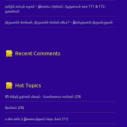
தமிழ்க் காப்புக் கழகம் – இணைய அரங்கம்: ஆளுமையர் உரை 171 & 172 ;
நூலரங்கம்
திருவளர்ச் செல்வன், திருவளர்ச் செல்வி சரியா? – இலக்குவனார் திருவள்ளுவன்
Recent Comments
Hot Topics
85 சித்தர் நூல்கள் விவரம் - பொன்னையா சாமிகள்
(29)
நோக்கம்
(26)
ம.சோ.விக்டர் இணையத்தளம் தொடக்கம்
(11)