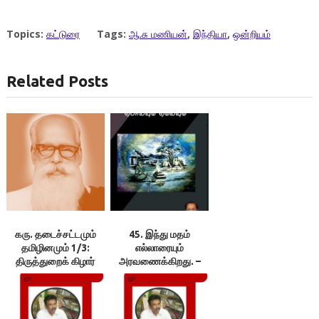
Topics:
கட்டுரை
Tags:
ஆ.சு மணியன்
,
இந்தியா
,
ஒன்றியம்
Related Posts
கரு. தடைச்சட்டமும்
45. இந்து மதம்
தமிழினமும் 1/3:
எல்லாரையும்
திருத்துறைக் கிழார்
அரவணைக்கிறது. –
நீதியர் நாகரத்தினா 46.
“இந்தியா
சனாதனத்தின்படி தான்
இயங்குகிறது” –