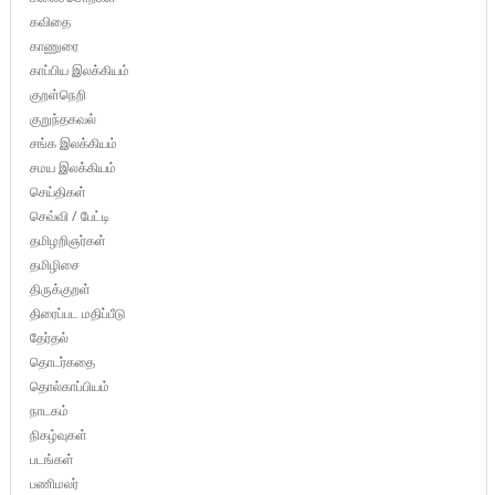
கவிதை
காணுரை
காப்பிய இலக்கியம்
குறள்நெறி
குறுந்தகவல்
சங்க இலக்கியம்
சமய இலக்கியம்
செய்திகள்
செவ்வி / பேட்டி
தமிழறிஞர்கள்
தமிழிசை
திருக்குறள்
திரைப்பட மதிப்பீடு
தேர்தல்
தொடர்கதை
தொல்காப்பியம்
நாடகம்
நிகழ்வுகள்
படங்கள்
பணிமலர்