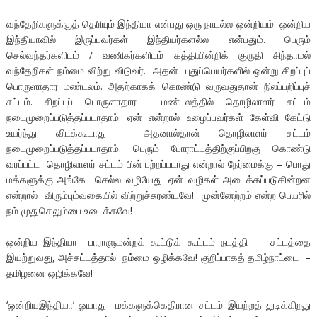
வந்தேறிகளுக்குத் தெரியும் இந்தியா என்பது ஒரு நாடல்ல ஒன்றியம் ஒன்றிய
இந்தியாவில் இருப்பவர்கள் இந்தியர்களல்ல என்பதும். பெரும்
செல்வந்தர்களிடம் / வணிகர்களிடம் கத்தியின்றிக் குருதி சிந்தாமல்
வந்தேறிகள் நம்மை விற்று விடுவர். அதன் புதுப்பெயர்களில் ஒன்று சிறப்புப்
பொருளாதார மண்டலம். அதற்காகக் கொண்டு வருவதுதான் நிலப்பறிப்புச்
சட்டம். சிறப்புப் பொருளாதார மண்டலத்தில் தொழிலாளர் சட்டம்
நடைமுறைப்படுத்தப்படாதாம். ஏன் என்றால் உழைப்பவர்கள் கேள்வி கேட்டு
உயர்ந்து விடக்கூடாது அதனால்தான் தொழிலாளர் சட்டம்
நடைமுறைப்படுத்தப்படாதாம். பெரும் போராட்டத்திற்குப்பிறகு கொண்டு
வரப்பட்ட தொழிலாளர் சட்டம் பின் பற்றப்படாது என்றால் நேர்மைக்கு – பொது
மக்களுக்கு அங்கே செல்ல வழியேது. ஏன் வழிகள் அடைக்கப்படுகின்றன
என்றால் விரும்பும்வகையில் விற்றுச்சுரண்டவே! முன்னேற்றம் என்ற பெயரில்
நம் முதுகெலும்பை உடைக்கவே!
ஒன்றிய இந்தியா பாராளுமன்றக் கூட்டுக் கூட்டம் நடத்தி – சட்டத்தை
இயற்றுவது, அச்சட்டத்தால் நம்மை ஒழிக்கவே! குறிப்பாகத் தமிழ்நாட்டை –
தமிழனை ஒழிக்கவே!
‘ஒன்றியஇந்தியா’ ஓயாது மக்களுக்கெதிரான சட்டம் இயற்றத் துடிக்கிறது