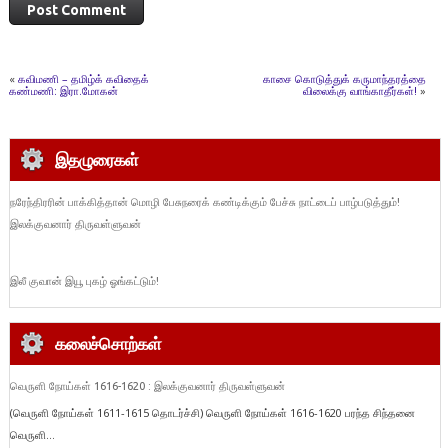
«
கவிமணி – தமிழ்க் கவிதைக்
காசை கொடுத்துக் கருமாந்தரத்தை
கண்மணி: இரா.மோகன்
விலைக்கு வாங்காதீர்கள்!
»
இதழுரைகள்
நரேந்திரரின் பாக்கித்தான் மொழி பேசுநரைக் கண்டிக்கும் பேச்சு நாட்டைப் பாழ்படுத்தும்!
இலக்குவனார் திருவள்ளுவன்
இலீ குவான் இயூ புகழ் ஓங்கட்டும்!
கலைச்சொற்கள்
வெருளி நோய்கள் 1616-1620 : இலக்குவனார் திருவள்ளுவன்
(வெருளி நோய்கள் 1611-1615 தொடர்ச்சி) வெருளி நோய்கள் 1616-1620 பரந்த சிந்தனை
வெருளி...