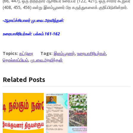
(66, 447), ஒரு திறத்தார் ஆசிரியர் உரைப்பர் (122, 421), ஒரு சாரார் கூறுவர்
(408, 455, 456) என்று இளம்பூரணர் பிற கருத்துகளைக் குறிப்பிடுகின்றார்.
-ஆராய்ச்சியாளர் மு.வை.அரவிந்தன்:
உரையாசிரியர்கள்: பக்கம்.161-162
Topics:
கட்டுரை
Tags:
இளம்பூரணர்
,
உரையாசிரியர்கள்
,
தொல்காப்பியம்
,
மு..வை.அரவிந்தன்
Related Posts