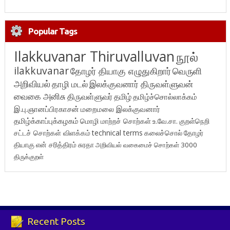
Popular Tags
Ilakkuvanar Thiruvalluvan
நூல்
ilakkuvanar
தோழர் தியாகு எழுதுகிறார்
வெருளி
அறிவியல்
தாழி மடல்
இலக்குவனார் திருவள்ளுவன்
வைகை அனிசு
திருவள்ளுவர்
தமிழ்
தமிழ்ச்சொல்லாக்கம்
இ.பு.ஞானப்பிரகாசன்
மறைமலை இலக்குவனார்
தமிழ்க்காப்புக்கழகம்
மொழி மாற்றச் சொற்கள்
உ.வே.சா.
குறள்நெறி
சட்டச் சொற்கள் விளக்கம்
technical terms
கலைச்சொல்
தோழர்
தியாகு
என் சரித்திரம்
சுரதா
அறிவியல் வகைமைச் சொற்கள் 3000
திருக்குறள்
Recent Posts