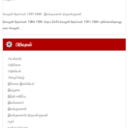
வெருளி நோய்கள் 1591-1600 : இலக்குவனார் திருவள்ளுவன்
(வெருளி நோய்கள் 1586-1590 :தொடர்ச்சி) வெருளி நோய்கள் 1591-1600 பதினொன்றாவது
வார வெருளி...
பிரிவுகள்
அயல்நாடு
அறிக்கை
அறிவியல்
அழைப்பிதழ்
இக்கால இலக்கியம்
இதழுரை
இந்தி எதிர்ப்பு
இலக்கணம்
இலக்குவனார்
இலக்குவனார் திருவள்ளுவன்
ஈழம்
உண்மைக்கதை