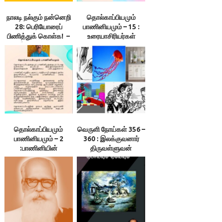
நாலடி நல்கும் நன்னெறி
தொல்காப்பியமும்
28: பெரியோரைப்
பாணினியமும் – 15 :
பிணித்துக் கொள்க! –
உரையாசிரியர்கள்
இலக்குவனார்
நால்வருண
திருவள்ளுவன்
விளக்கங்கள்
தொல்காப்பியர்
கொள்கைக்கு
முரண்பட்டன
தொல்காப்பியமும்
வெருளி நோய்கள் 356 –
பாணினியமும் – 2
360 : இலக்குவனார்
:பாணினியின்
திருவள்ளுவன்
அ(சு)ட்டாத்தியாயி
பிரிவுகள் –
இலக்குவனார்
திருவள்ளுவன்