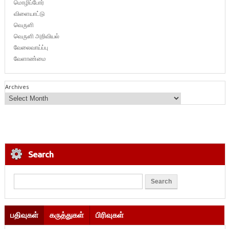
மொழிப்போர்
விளையாட்டு
வெருளி
வெருளி அறிவியல்
வேலைவாய்ப்பு
வேளாண்மை
Archives
Search
பதிவுகள்
கருத்துகள்
பிரிவுகள்