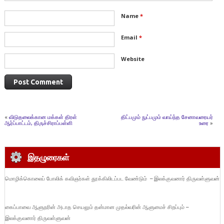
Name
*
Email
*
Website
«
விடுதலைக்கான மக்கள் திரள்
திட்பமும் நுட்பமும் வாய்ந்த சேனாவரையர்
ஆர்ப்பாட்டம், திருச்சிராப்பள்ளி
உரை
»
இதழுரைகள்
மொழிக்கொலைப் போலிக் கவிஞர்கள் தூக்கிலிடப்பட வேண்டும் – இலக்குவனார் திருவள்ளுவன்
கைப்பாவை ஆளுநரின் அடாத செயலும் தன்மான முதல்வரின் ஆளுமைச் சிறப்பும் –
இலக்குவனார் திருவள்ளுவன்