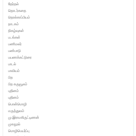
தேர்தல்
தொடர்கதை
தொல்காப்பியம்
நாடகம்
நிகழ்வுகள்
படங்கள்
பணிமலர்
பண்பாடு
பயணக்கட்டுரை
பாடல்
பாவியம்
பிற
பிற கருவூலம்
புதினம்
புதினம்
பொன்மொழி
மருத்துவம்
மு.இராமகிருட்டிணன்
முகநூல்
மொழிபெயர்ப்பு