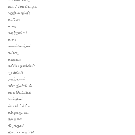
உரை / சொற்பொழிவு
உறுதிமொழிஞர்
கட்டுரை
கதை
கருத்தரங்கம்
கலை
கலைச்சொற்கள்
கவிதை
காணுரை
காப்பிய இலக்கியம்
குறள்நெறி
குறுந்தகவல்
சங்க இலக்கியம்
சமய இலக்கியம்
செய்திகள்
செவ்வி / பேட்டி
தமிழறிஞர்கள்
தமிழிசை
திருக்குறள்
திரைப்பட மதிப்பீடு