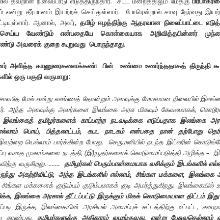
லில் தவறான நிலைப்பாடு எடுத்திருந்தார். சட்ட மன்றத்திலும் மேதகு
பிரபாகர
 என்று தீர்மானம் இயற்றச் செய்துள்ளார். போரென்றால் சாவு நேர்வது இய
்டியுள்ளார். ஆனால், அவர்,
தமிழ் ஈழத்திற்கு ஆதரவான நிலைப்பாட்டை எடுத்
 செய்ய வேண்டும் என்பதையே கொள்கையாக அறிவித்தபின்னர் முந்
ண்டு அவரைக் குறை கூறுவது பொருந்தாது.
ினர் அளித்த காணுரைகளைக்கண்ட பின் உண்மை உணர்ந்ததாகத் திருந்தி கூ
ளில் ஒரு பகுதி வருமாறு
:
 சாவதே மேல் என்று எண்ணத் தோன்றும் அளவுக்கு மோசமான நிலையில் இலங்
னர். அந்த அளவுக்கு அவர்களை இலங்கை அரசு மிகவும் கேவலமாகக்
,
கொடூர
ு
இலங்கைத் தமிழர்களைக் காப்பாற்ற நடவடிக்கை எடுப்பதாக இலங்கை அர
எல்லாம் பொய்
,
பித்தலாட்டம்
,
கபட நாடகம் என்பதை நான் தற்போது தெரிந
 இவற்றை யெல்லாம் பார்க்கின்ற போது
,
செருமனியில் நடந்த இட்லரின் கொடுங்
ப்பு வதை முகாம்களை நடத்தி
, (
இ
)
யூதர்களைக் கொடுமைப்படுத்தி அழித்த
–
இட
ிற்கு வருகிறது. …….
தமிழர்கள் பெரும்பான்மையாக வசிக்கும் இடங்களில் எல்ல
ந்து அகற்றிவிட்டு
,
அந்த இடங்களில் எல்லாம்
,
சிங்கள மக்களை
,
இலங்கை அ
;
சிங்கள மக்களைக் குடும்பம் குடும்பமாகக் குடி அமர்த்துகிறது. இலங்கையில் 
க்க
,
இலங்கை அரசால் தீட்டப்பட்டு இருக்கும் மிகக் கொடுமையான திட்டம் இது
படி இருக்க
,
இலங்கையின் அரசியல் அமைப்புச் சட்டத்திற்கு உட்பட்ட
,
சனந
வு காண்பது
,
தமிழர்களுக்கு அதிகாரம் வழங்குவது
,
என்று பேசுவதெல்லாம் 