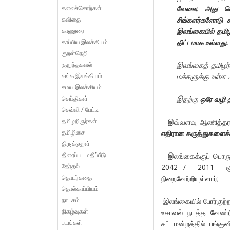
கலைச்சொற்கள்
வேலை
;
அது வெ
கவிதை
சிங்களர்களோடு
காணுரை
இலங்கையில் தமி
காப்பிய இலக்கியம்
திட்டமாக உள்ளது.
குறள்நெறி
குறுந்தகவல்
இலங்கைத் தமிழர்
சங்க இலக்கியம்
மக்களுக்கு உள்ள
சமய இலக்கியம்
செய்திகள்
இதற்கு
ஒரே வழி 
செவ்வி / பேட்டி
தமிழறிஞர்கள்
இவ்வளவு ஆணித்தரமா
தமிழிசை
எதிரான கருத்துகளைக்
திருக்குறள்
திரைப்பட மதிப்பீடு
இலங்கைக்குப் பொருள
தேர்தல்
2042 / 2011 சூன
தொடர்கதை
நிறைவேற்றியுள்ளார்;
தொல்காப்பியம்
நாடகம்
இலங்கையில் போர்குற்ற
நிகழ்வுகள்
உசாவல் நடத்த வேண்டு
படங்கள்
சட்டமன்றத்தில் பங்க