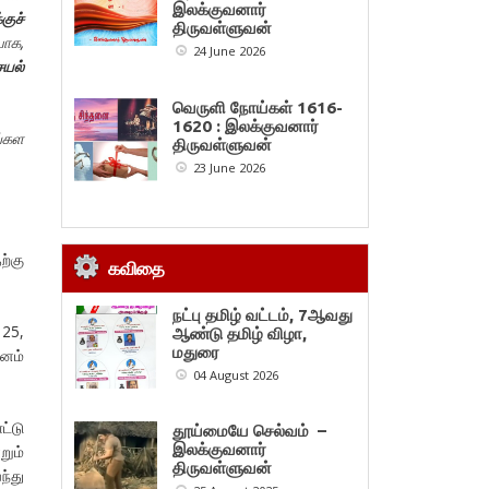
இலக்குவனார்
குச்
திருவள்ளுவன்
யாக
,
24 June 2026
ெயல்
வெருளி நோய்கள் 1616-
1620 : இலக்குவனார்
ங்கள
திருவள்ளுவன்
23 June 2026
ற்கு
கவிதை
நட்பு தமிழ் வட்டம், 7ஆவது
 25,
ஆண்டு தமிழ் விழா,
மதுரை
னம்
04 August 2026
ட்டு
தூய்மையே செல்வம் –
இலக்குவனார்
றும்
திருவள்ளுவன்
ந்து