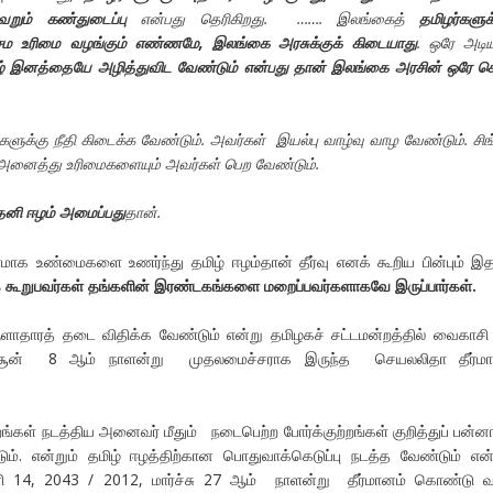
றும் கண்துடைப்பு
என்பது தெரிகிறது. ……. இலங்கைத்
தமிழர்களுக்
 சம உரிமை வழங்கும் எண்ணமே
,
இலங்கை அரசுக்குக் கிடையாது
. ஒரே அடி
ழ் இனத்தையே அழித்துவிட வேண்டும் என்பது தான் இலங்கை அரசின் ஒரே ச
களுக்கு நீதி கிடைக்க வேண்டும். அவர்கள் இயல்பு வாழ்வு வாழ வேண்டும். சி
 அனைத்து உரிமைகளையும் அவர்கள் பெற வேண்டும்.
தனி ஈழம் அமைப்பது
தான்.
க உண்மைகளை உணர்ந்து தமிழ் ஈழம்தான் தீர்வு எனக் கூறிய பின்பும் இத
 கூறுபவர்கள் தங்களின் இரண்டகங்களை மறைப்பவர்களாகவே இருப்பார்கள்.
ாதாரத் தடை விதிக்க வேண்டும் என்று தமிழகச் சட்டமன்றத்தில் வைகாசி
் 8 ஆம் நாளன்று முதலமைச்சராக இருந்த செயலலிதா தீர்மா
ங்கள் நடத்திய அனைவர் மீதும் நடைபெற்ற போர்க்குற்றங்கள் குறித்துப் பன்னா
ம். என்றும் தமிழ் ஈழத்திற்கான பொதுவாக்கெடுப்பு நடத்த வேண்டும் என்
ுனி 14, 2043 / 2012, மார்ச்சு 27 ஆம் நாளன்று தீர்மானம் கொண்டு வ