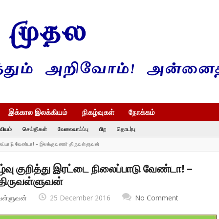
இக்கால இலக்கியம்
நிகழ்வுகள்
நோக்கம்
வியம்
செய்திகள்
வேலைவாய்ப்பு
பிற
தொடர்பு
லைப்பாடு வேண்டா! – இலக்குவனார் திருவள்ளுவன்
ழ்வு குறித்து இரட்டை நிலைப்பாடு வேண்டா! –
திருவள்ளுவன்
வள்ளுவன்
25 December 2016
No Comment