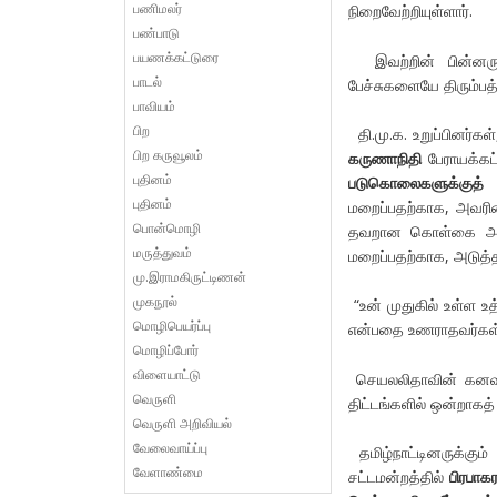
பணிமலர்
நிறைவேற்றியுள்ளார்.
பண்பாடு
பயணக்கட்டுரை
இவற்றின் பின்னரும
பாடல்
பேச்சுகளையே திரும்பத்
பாவியம்
பிற
தி.மு.க. உறுப்பினர்க
பிற கருவூலம்
கருணாநிதி
பேராயக்கட
புதினம்
படுகொலைகளுக்குத்
புதினம்
மறைப்பதற்காக, அவரி
பொன்மொழி
தவறான கொள்கை அடிப
மருத்துவம்
மறைப்பதற்காக, அடுத்த
மு.இராமகிருட்டிணன்
முகநூல்
“உன் முதுகில் உள்ள உ
மொழிபெயர்ப்பு
என்பதை உணராதவர்கள்
மொழிப்போர்
விளையாட்டு
செயலலிதாவின் கனவுக
வெருளி
திட்டங்களில் ஒன்றாகத
வெருளி அறிவியல்
வேலைவாய்ப்பு
தமிழ்நாட்டினருக்கும
வேளாண்மை
சட்டமன்றத்தில்
பிரபாக