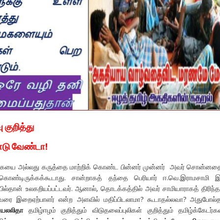
 குறித்து
ாடு வேண்டா!
யை அல்லது கருத்தை மாற்றிக் கொண்ட பின்னர் முன்னர் அவர் சொன்னத
் கொண்டிருக்கக்கூடாது. சான்றாகத் தந்தை பெரியார் ஈ.வெ.இராமசாமி
யில்தான் உலகறியப்பட்டவர். ஆனால், தொடக்கத்தில் அவர் சாமியாராகத் திரிந
ரை இறைஏற்பாளர் என்ற அளவில் மதிப்பிடலாமா? கூடாதல்லவா? அதுபோல்த
யலலிதா
தமிழ்ஈழம் குறித்தும் விடுதலைப்புலிகள் குறித்தும் தமிழ்க்கேடர்க