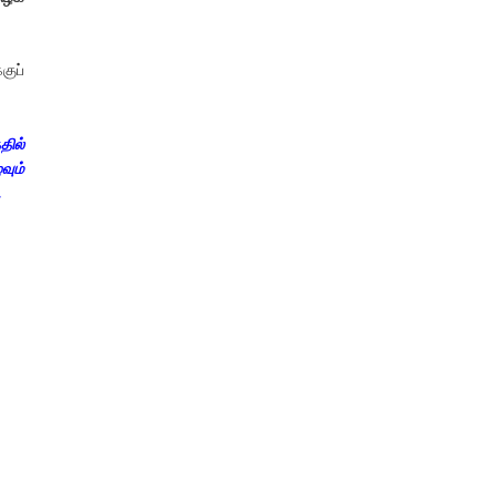
குப்
தில்
வும்
.