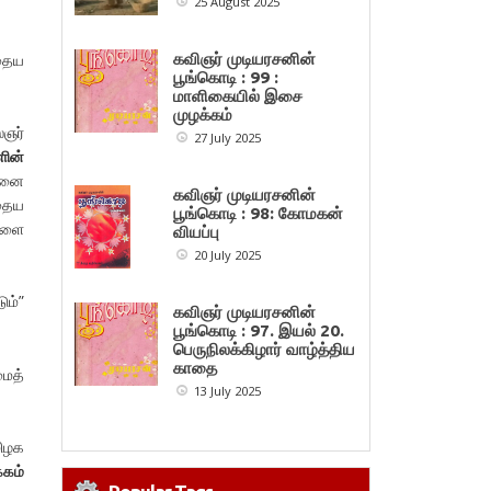
25 August 2025
தைய
கவிஞர் முடியரசனின்
பூங்கொடி : 99 :
மாளிகையில் இசை
முழக்கம்
ைஞர்
27 July 2025
ளின்
தனை
கவிஞர் முடியரசனின்
்தைய
பூங்கொடி : 98: கோமகன்
களை
வியப்பு
20 July 2025
ும்”
கவிஞர் முடியரசனின்
பூங்கொடி : 97. இயல் 20.
பெருநிலக்கிழார் வாழ்த்திய
காதை
மைத்
13 July 2025
மிழக
்கம்