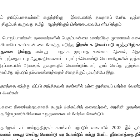
் தமிழ்ப்பகைவர்கள் கருத்திற்கு இரையாகித் தவறாகப் பேசிய முந்
 திரும்பக் கூறுவது தமிழ் ஈழத்திற்கும் பின்னடைவையே ஏற்படுத்தும்.
ள், பொறுப்பாளர்கள், தலைவர்களின் பெரும்பான்மை உணர்விற்கு முரணாகக் கல
்சியாகிய காங்.உடன் கை கோத்து எடுத்த
இரண்டக நிலைப்பாடு ஈழத்தமிழர்க
 துணை நின்றது
என்பது மறுக்க முடியாத உண்மை. ஆனால், அ
ன் முந்தைய ஈழ ஆதரவுநிலையைப் பாராட்டிக்கொண்டு செயலலிதாவின் முந
்படையில் அவரைக் குறைகூறிக் கொண்டுள்ளனர். தாம் செய்த குற்றங்
வர்மீது ஏற்படும் நல்லெண்ணத்தைச் சிதைக்கும் முயற்சியே இது.
த்தரத்தை எடுத்து விட்டு அடுத்தவன் கண்ணில் உள்ள தூசியைப் பார்க்க வேண்ட
 அவர்கள்.
ளை நிறைவேற்றவதாகக் கூறும் அக்கட்சித் தலைவர்கள், அரசின் முதன்
் தமிழ்ஈழமலர்ச்சிக்கான உறுதுணையைச் சேர்க்க வேண்டும்..
் தமிழகச் சட்டமன்றத்திற்கும் களங்கம் ஏற்படும் வகையில் 2002 இல் த
ரனைக் கைது செய்து கொண்டு வர வேண்டும் என்று போட்ட தீர்மானத்தை நீக