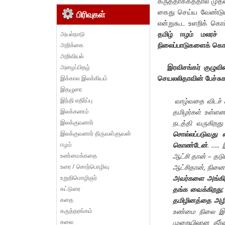
கருத்தாக்கத்தால் முத
கைது செய்ய வேண்டும்
பிரிவுகள்
என்றுகூட உளறிக் கொட
தமிழ் ஈழம் மலரச்
அயல்நாடு
நிலைப்பாடுகளைக் கொ
அறிக்கை
அறிவியல்
இரவிசங்கர் குழுவ
அழைப்பிதழ்
செயலலிதாவின் பேச்சுக
இக்கால இலக்கியம்
இதழுரை
இந்தி எதிர்ப்பு
வாழ்வதை விடச்
இலக்கணம்
தமிழர்கள் உள்ள
இலக்குவனார்
நடத்தி வருகிறத
இலக்குவனார் திருவள்ளுவன்
சொல்லப்படுவது 
ஈழம்
கொண்டேன்
. …..
உண்மைக்கதை
ஆட்சி தான்
–
தடு
உரை / சொற்பொழிவு
ஆட்சிதான்
,
நினைவ
உறுதிமொழிஞர்
அவர்களை அங்கிரு
கட்டுரை
தங்க வைக்கிறது
கதை
தமிழினத்தை அழி
கருத்தரங்கம்
உண்மை நிலை இப்
கலை
முறையிலான தீர்