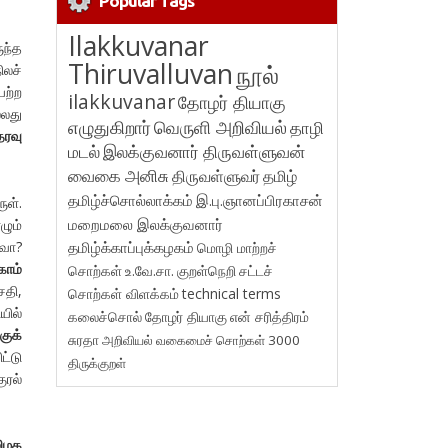
Popular Tags
Ilakkuvanar
ுந்த
Thiruvalluvan
நூல்
ிலச்
யற்ற
ilakkuvanar
தோழர் தியாகு
்லது
எழுதுகிறார்
வெருளி அறிவியல்
தாழி
ரவு
மடல்
இலக்குவனார் திருவள்ளுவன்
வைகை அனிசு
திருவள்ளுவர்
தமிழ்
தமிழ்ச்சொல்லாக்கம்
இ.பு.ஞானப்பிரகாசன்
ுள்.
மறைமலை இலக்குவனார்
ழும்
லவா?
தமிழ்க்காப்புக்கழகம்
மொழி மாற்றச்
காம்
சொற்கள்
உ.வே.சா.
குறள்நெறி
சட்டச்
சதி,
சொற்கள் விளக்கம்
technical terms
யில்
கலைச்சொல்
தோழர் தியாகு
என் சரித்திரம்
குக்
சுரதா
அறிவியல் வகைமைச் சொற்கள் 3000
்டு
திருக்குறள்
ரல்
மிழக