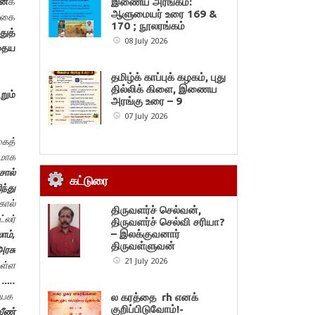
னை
க்
இணைய அரங்கம்:
ஆளுமையர் உரை 169 &
ற்கை
170 ; நூலரங்கம்
துத்
08 July 2026
தைய
தமிழ்க் காப்புக் கழகம், புது
தில்லிக் கிளை, இணைய
றும்
அரங்கு உரை – 9
07 July 2026
கைத்
மாக
சால்
கட்டுரை
்து
கோல்
திருவளர்ச் செல்வன்,
்லர்
திருவளர்ச் செல்வி சரியா?
ாம்
,
– இலக்குவனார்
திருவள்ளுவன்
ரசு
21 July 2026
உள்ள
 …..
ாயக
ல கரத்தை rh எனக்
குறிப்பிடுவோம்!-
வீண்