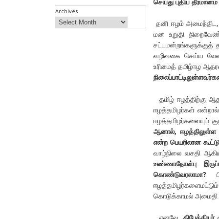
செய்து புதிய தீர்மானம
Archives
தனி ஈழம் அமைந்திட, ஈ
மன உறுதி நிறைவே
சட்டமன்றங்களுக்குத் த
வழிவகை செய்ய வேண்ட
உரிமைத் தமிழ்ஈழ ஆதரவ
நிலைப்பாட்டிலுள்ளவர்
தமிழ் ஈழத்திற்கு ஆ
ஈழத்தமிழர்கள் என்றால்
ஈழத்தமிழர்களையும் குற
ஆனால்
,
ஈழத்திலுள்ள
என்ற பெயரிலான கூட்டு
வாழ்நிலை வசதி ஆகிய
உண்ணாநோன்பு இருப்ப
கொண்டுவரலாமா
?
பிற
ஈழத்தமிழர்களைமட்ட
கொடுக்காமல் அமைதி 
எனவே,
திபேத்தியர