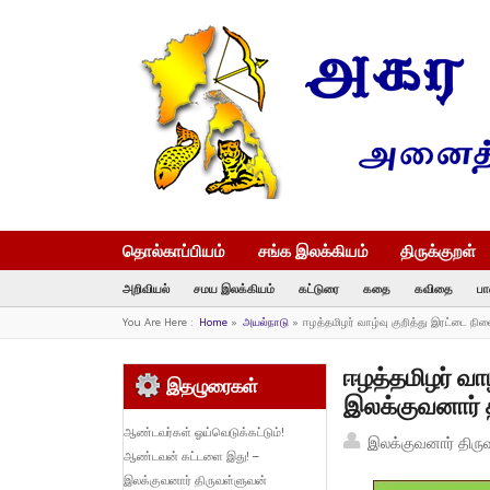
தொல்காப்பியம்
சங்க இலக்கியம்
திருக்குறள்
அறிவியல்
சமய இலக்கியம்
கட்டுரை
கதை
கவிதை
பா
You Are Here :
Home
»
அயல்நாடு
»
ஈழத்தமிழர் வாழ்வு குறித்து இரட்டை நி
ஈழத்தமிழர் வா
இதழுரைகள்
இலக்குவனார் 
ஆண்டவர்கள் ஓய்வெடுக்கட்டும்!
இலக்குவனார் திரு
ஆண்டவன் கட்டளை இது! –
இலக்குவனார் திருவள்ளுவன்