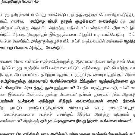
் நிறைவேற்ற வேண்டும்
.
ழத் தமிழர்களிடம் பொது வாக்கெடுப்பு நடத்துவதற்குச் செயலலிதா எடுத்திர
ண்டும். எனவே,
தமிழ்ஈழ ஏற்புத் தூதுக் குழுக்களை அமைத்துப்
பிற மாந
மிழ்நாட்டிலிருந்து அனுப்பி. அந்தந்த மாநிலச் சட்டமன்றங்களில் தீர்மானம் இ
ும். அயல்நாடுகளுக்கும் இக்குழுக்களை அனுப்பி ஈழ வாக்கெடுப்பு அல
ு பெற வேண்டும். இத்தூதுக்குழுக்களில் கட்சி அடிப்படையில் அல்லாமல்
ஈழஆத
களை உறுப்பினராக அமர்த்த வேண்டும்
.
தரவான நிலை என்றால் ஈழத்தமிழர்களுக்கு ஆதரவான நிலை என்றுதான் பொர
 இப்பொழுது ஈழத்தில் வசிப்பவர்களை மட்டும் குறிக்காது. புலம் பெயர்ந்து வா
ிக்கும். அப்படியாயின், தமிழ்நாட்டிலுள்ள ஈழத்தமிழர்களையும் குறிக்கும் அல்
 தமிழர்களுக்கு ஆதரவாகப்
பேசிக்கொண்டு இங்குள்ள ஈழத்தமிழர்களை மு
ச் சி்றையில் அடைத்துத் துன்புறுத்தலாமா
?
போதிய மருத்துவவசதி, கல்வி வ
ன இல்லாமல் அவர்கள், துன்புற விடலாமா? தங்கள் குறைகள் நீங்க அறவழி
வர்கள் உடல்நலன் குறித்துச் சிறிதும் கவலைப்படாமல் சாகும் நிலைக்
 நாட்டுப் புலம்பெயர்ந்தோர்கள் உரிமையுடன் வாழ வகைசெய்துவிட
ும் கொத்தடிமையாக நடத்தச் சொல்லும் இந்திய அரசிற்கு எதிராகக் கு
காக்கலாமா? அதற்குத்
தமிழக அரசுதுணைபுரிவது இரண்டக வேலையல்லவா
?
் முதலான பிற ஏதிலிகள் வாழ அளிக்கும் உரிமைகளை ஈழத்தமிழர்களுக்கும் த