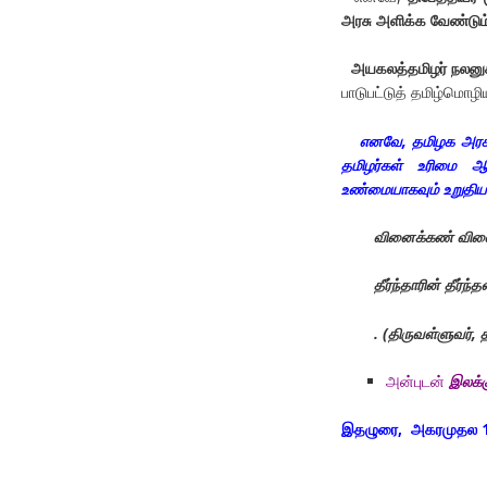
அரசு அளிக்க வேண்டும்
அயகலத்தமிழர் நலனு
பாடுபட்டுத் தமிழ்மொழ
எனவே, தமிழக அரசு 
தமிழர்கள் உரிமை ஆட்
உண்மையாகவும் உறுதியா
வினைக்கண் வினை
தீர்ந்தாரின் தீர்ந்
. (
திருவள்ளுவர்
,
த
அன்புடன்
இலக்க
இதழுரை, அகரமுதல 166