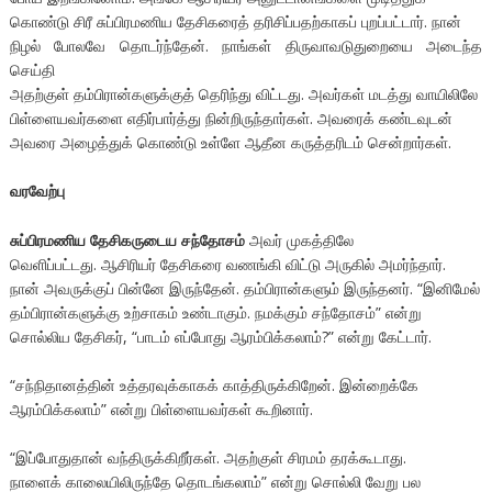
கொண்டு சிரீ சுப்பிரமணிய தேசிகரைத் தரிசிப்பதற்காகப் புறப்பட்டார். நான்
நிழல் போலவே தொடர்ந்தேன். நாங்கள் திருவாவடுதுறையை அடைந்த
செய்தி
அதற்குள் தம்பிரான்களுக்குத் தெரிந்து விட்டது. அவர்கள் மடத்து வாயிலிலே
பிள்ளையவர்களை எதிர்பார்த்து நின்றிருந்தார்கள். அவரைக் கண்டவுடன்
அவரை அழைத்துக் கொண்டு உள்ளே ஆதீன கருத்தரிடம் சென்றார்கள்.
வரவேற்பு
சுப்பிரமணிய தேசிகருடைய சந்தோசம்
அவர் முகத்திலே
வெளிப்பட்டது. ஆசிரியர் தேசிகரை வணங்கி விட்டு அருகில் அமர்ந்தார்.
நான் அவருக்குப் பின்னே இருந்தேன். தம்பிரான்களும் இருந்தனர். “இனிமேல்
தம்பிரான்களுக்கு உற்சாகம் உண்டாகும். நமக்கும் சந்தோசம்” என்று
சொல்லிய தேசிகர், “பாடம் எப்போது ஆரம்பிக்கலாம்?” என்று கேட்டார்.
“சந்நிதானத்தின் உத்தரவுக்காகக் காத்திருக்கிறேன். இன்றைக்கே
ஆரம்பிக்கலாம்” என்று பிள்ளையவர்கள் கூறினார்.
“இப்போதுதான் வந்திருக்கிறீர்கள். அதற்குள் சிரமம் தரக்கூடாது.
நாளைக் காலையிலிருந்தே தொடங்கலாம்” என்று சொல்லி வேறு பல