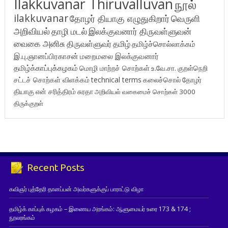
Ilakkuvanar Thiruvalluvan
நூல்
ilakkuvanar
தோழர் தியாகு எழுதுகிறார்
வெருளி
அறிவியல்
தாழி மடல்
இலக்குவனார் திருவள்ளுவன்
வைகை அனிசு
திருவள்ளுவர்
தமிழ்
தமிழ்ச்சொல்லாக்கம்
இ.பு.ஞானப்பிரகாசன்
மறைமலை இலக்குவனார்
தமிழ்க்காப்புக்கழகம்
மொழி மாற்றச் சொற்கள்
உ.வே.சா.
குறள்நெறி
சட்டச் சொற்கள் விளக்கம்
technical terms
கலைச்சொல்
தோழர்
தியாகு
என் சரித்திரம்
சுரதா
அறிவியல் வகைமைச் சொற்கள் 3000
திருக்குறள்
Recent Posts
கவிஞர் புத்தேரி தானப்பன் அவர்களுக்குப் பாராட்டு விழா
தமிழ்க் காப்புக் கழகம் – இணைய அரங்கம்: ஆளுமையர் உரை 173 & 174 ;
நூலரங்கம்