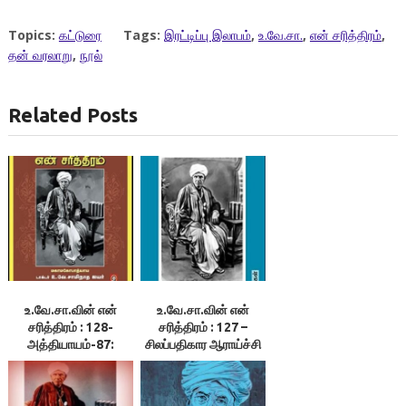
Topics:
கட்டுரை
Tags:
இரட்டிப்பு இலாபம்
,
உ.வே.சா.
,
என் சரித்திரம்
,
தன் வரலாறு
,
நூல்
Related Posts
உ.வே.சா.வின் என்
உ.வே.சா.வின் என்
சரித்திரம் : 128-
சரித்திரம் : 127 –
அத்தியாயம்-87:
சிலப்பதிகார ஆராய்ச்சி
கவலையற்ற வாழ்க்கை