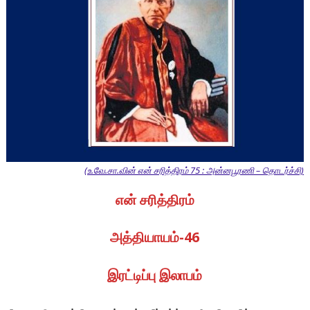
(உ.வே.சா.வின் என் சரித்திரம் 75 : அன்னபூரணி – தொடர்ச்சி)
என் சரித்திரம்
அத்தியாயம்-46
இரட்டிப்பு இலாபம்