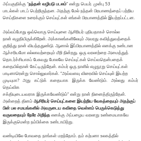
அப்பகுதிக்கு “
நந்தன் வழிபடு படலம்
” என்று பெயர். முன்பு 53
பாடல்கள் பாடப் பெற்றிருந்தன. அதற்கு மேல் நந்தன் பிரயாணத்தைப் பற்றிய
செய்திகளை உரைக்கும் செய்யுட்கள் எங்கள் பிரயாணத்தில் இயற்றப்பட்டன.
அவ்வப்போது ஒவ்வொரு செய்யுளை ஆசிரியர் புதியதாகச் சொல்ல
நான் எழுதியிருக்கிறேன். அக்காலங்களிலேயும் அவரது கவித்துவத்தைக்
குறித்து நான் வியந்ததுண்டு. ஆனால் இப்பிரயாணத்தில் எனக்கு உண்டான
ஆச்சரியமோ எல்லாவற்றையும் மீறி நின்றது. ஒரு வரலாற்றை அமைத்துத்
தொடர்ச்சியாகப் பேசுவது போலவே செய்யுட்கள் செய்வதென்பதைக்
கதையில்தான் கேட்டிருந்தேன். கம்பர் ஒரு நாளில் எழுநூறு செய்யுட்கள்
பாடினாரென்று சொல்லுவார்கள். “அவ்வளவு விரைவில் செய்யுள் இயற்ற
முடியுமா? அது கட்டுக் கதையாக இருக்க வேண்டும். அல்லது கம்பர்
தெய்விக
சக்தியுடையவராக இருக்கவேண்டும்” என்று நான் நினைத்திருந்தேன்.
அன்றைத் தினம்
ஆசிரியர் செய்யுட்களை இயற்றிய வேகத்தையும் அதற்குப்
பின் பல சமயங்களில் அவருடைய கவிதை வெள்ளம் பெருக்கெடுத்து
வருவதையும் நேரே அறிந்த
எனக்கு அப்பழைய வரலாறு உண்மையாகவே
இருக்குமென்ற நம்பிக்கை உண்டாயிற்று.
வண்டியிலே போவதை நாங்கள் மறந்தோம். தம் கற்பனா உலகத்தில்