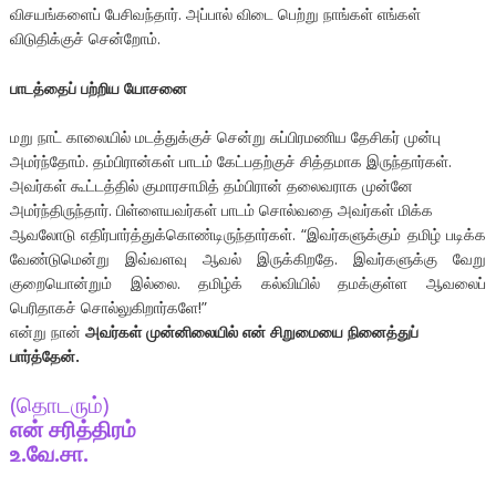
விசயங்களைப் பேசிவந்தார். அப்பால் விடை பெற்று நாங்கள் எங்கள்
விடுதிக்குச் சென்றோம்.
பாடத்தைப் பற்றிய யோசனை
மறு நாட் காலையில் மடத்துக்குச் சென்று சுப்பிரமணிய தேசிகர் முன்பு
அமர்ந்தோம். தம்பிரான்கள் பாடம் கேட்பதற்குச் சித்தமாக இருந்தார்கள்.
அவர்கள் கூட்டத்தில் குமாரசாமித் தம்பிரான் தலைவராக முன்னே
அமர்ந்திருந்தார். பிள்ளையவர்கள் பாடம் சொல்வதை அவர்கள் மிக்க
ஆவலோடு எதிர்பார்த்துக்கொண்டிருந்தார்கள். “இவர்களுக்கும் தமிழ் படிக்க
வேண்டுமென்று இவ்வளவு ஆவல் இருக்கிறதே. இவர்களுக்கு வேறு
குறையொன்றும் இல்லை. தமிழ்க் கல்வியில் தமக்குள்ள ஆவலைப்
பெரிதாகச் சொல்லுகிறார்களே!”
என்று நான்
அவர்கள் முன்னிலையில் என் சிறுமையை நினைத்துப்
பார்த்தேன்.
(தொடரும்)
என் சரித்திரம்
உ.வே.சா.