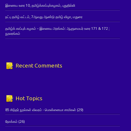
இணைய உரை 10, தமிழ்க்காப்புக்கழகம், புதுதில்லி
நட்பு தமிழ் வட்டம், 7ஆவது ஆண்டு தமிழ் விழா, மதுரை
தமிழ்க் காப்புக் கழகம் – இணைய அரங்கம்: ஆளுமையர் உரை 171 & 172 ;
நூலரங்கம்
Recent Comments
Hot Topics
85 சித்தர் நூல்கள் விவரம் - பொன்னையா சாமிகள்
(29)
நோக்கம்
(26)