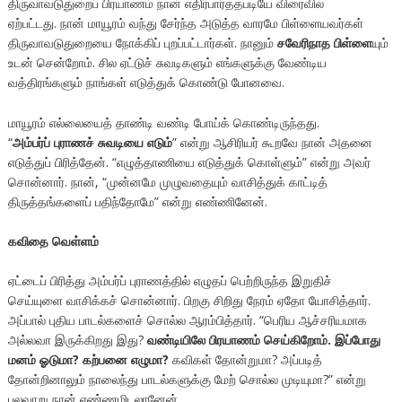
திருவாவடுதுறைப் பிரயாணம் நான் எதிர்பார்த்தபடியே விரைவில்
ஏற்பட்டது. நான் மாயூரம் வந்து சேர்ந்த அடுத்த வாரமே பிள்ளையவர்கள்
திருவாவடுதுறையை நோக்கிப் புறப்பட்டார்கள். நானும்
சவேரிநாத பிள்ளை
யும்
உடன் சென்றோம். சில ஏட்டுச் சுவடிகளும் எங்களுக்கு வேண்டிய
வத்திரங்களும் நாங்கள் எடுத்துக் கொண்டு போனவை.
மாயூரம் எல்லையைத் தாண்டி வண்டி போய்க் கொண்டிருந்தது.
“
அம்பர்ப் புராணச் சுவடியை எடும்
” என்று ஆசிரியர் கூறவே நான் அதனை
எடுத்துப் பிரித்தேன். “எழுத்தாணியை எடுத்துக் கொள்ளும்” என்று அவர்
சொன்னார். நான், “முன்னமே முழுவதையும் வாசித்துக் காட்டித்
திருத்தங்களைப் பதிந்தோமே” என்று எண்ணினேன்.
கவிதை வெள்ளம்
ஏட்டைப் பிரித்து அம்பர்ப் புராணத்தில் எழுதப் பெற்றிருந்த இறுதிச்
செய்யுளை வாசிக்கச் சொன்னார். பிறகு சிறிது நேரம் ஏதோ யோசித்தார்.
அப்பால் புதிய பாடல்களைச் சொல்ல ஆரம்பித்தார். “பெரிய ஆச்சரியமாக
அல்லவா இருக்கிறது இது?
வண்டியிலே பிரயாணம் செய்கிறோம். இப்போது
மனம் ஓடுமா? கற்பனை எழுமா?
கவிகள் தோன்றுமா? அப்படித்
தோன்றினாலும் நாலைந்து பாடல்களுக்கு மேற் சொல்ல முடியுமா?” என்று
பலவாறு நான் எண்ணமிடலானேன்.