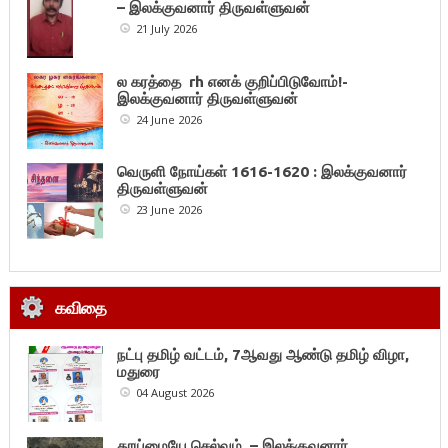
– இலக்குவனார் திருவள்ளுவன்
21 July 2026
ல கரத்தை rh எனக் குறிப்பிடுவோம்!-
இலக்குவனார் திருவள்ளுவன்
24 June 2026
வெருளி நோய்கள் 1616-1620 : இலக்குவனார்
திருவள்ளுவன்
23 June 2026
கவிதை
நட்பு தமிழ் வட்டம், 7ஆவது ஆண்டு தமிழ் விழா,
மதுரை
04 August 2026
தூய்மையே செல்வம் – இலக்குவனார்