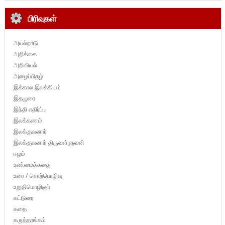
பிரிவுகள்
அயல்நாடு
அறிக்கை
அறிவியல்
அழைப்பிதழ்
இக்கால இலக்கியம்
இதழுரை
இந்தி எதிர்ப்பு
இலக்கணம்
இலக்குவனார்
இலக்குவனார் திருவள்ளுவன்
ஈழம்
உண்மைக்கதை
உரை / சொற்பொழிவு
உறுதிமொழிஞர்
கட்டுரை
கதை
கருத்தரங்கம்