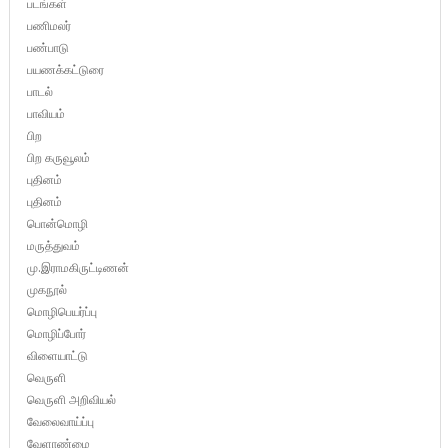
படங்கள்
பணிமலர்
பண்பாடு
பயணக்கட்டுரை
பாடல்
பாவியம்
பிற
பிற கருவூலம்
புதினம்
புதினம்
பொன்மொழி
மருத்துவம்
மு.இராமகிருட்டிணன்
முகநூல்
மொழிபெயர்ப்பு
மொழிப்போர்
விளையாட்டு
வெருளி
வெருளி அறிவியல்
வேலைவாய்ப்பு
வேளாண்மை