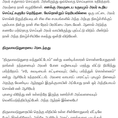
அவர் சஞ்சாரம் செய்தார். அங்கிருந்து ஒவ்வொரு செய்யுளாக உதிர்த்தார்.
அவற்றை நான் எழுதினேன்.
எனக்கு அவருடைய உருவமும் அவர் கூறிய
செய்யுட்களுமே தெரிந்தன. வேறொன்றும் தெரியவில்லை
. ஒரு பாட்டை அவர்
சொல்லி நிறுத்தியவுடன் சில சில சமயங்களில் அந்த அற்புத நிகழ்ச்சிக்குப்
புறம்பாக நின்று நான் சில நேரம் பிரமிப்பை அடைவேன். ஆனால் அடுத்த
கணமே மற்றொரு செய்யுள் அவர் வாயிலிருந்து புறப்பட்டு விடும். மீண்டும்
நான் அந்த நிகழ்ச்சியிலே கலந்து ஒன்றி விடுவேன்.
திருவாவடுதுறையை அடைந்தது
“திருவாவடுதுறை வந்துவிட்டோம்” என்று வண்டிக்காரன் சொன்னபோதுதான்
நாங்கள் நந்தனையும் அவன் போன வழியையும் மறந்து விட்டு நிமிர்ந்து
பார்த்தோம். “சரி, சுவடியைக் கட்டிவையும்; பின்பு பார்த்துக் கொள்ளலாம்”
என்று ஆசிரியர் உத்தரவிட்டார். அவரை வாயாரப் பாராட்டிப் புகழும் நிலையும்
அதற்கு வேண்டிய ஆற்றலும் இருக்குமாயின் அப்போது நான் ஒர் அத்தியாயம்
சொல்லி என் ஆசிரியர்
புகழை விரித்து என் உள்ளத்தே இருந்த உணர்ச்சி அவ்வளவையும்
வெளிப்படுத்தியிருப்பேன். அந்த ஆற்றல் இல்லையே!
திருவாவடுதுறையில் தெற்கு வீதியில் உள்ள சின்னோதுவார் வீட்டிலே
போய் இறங்கினோம். அங்கே ஆசிரியர் அனுட்டானங்களை முடித்துக்