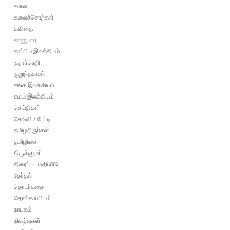
கலை
கலைச்சொற்கள்
கவிதை
காணுரை
காப்பிய இலக்கியம்
குறள்நெறி
குறுந்தகவல்
சங்க இலக்கியம்
சமய இலக்கியம்
செய்திகள்
செவ்வி / பேட்டி
தமிழறிஞர்கள்
தமிழிசை
திருக்குறள்
திரைப்பட மதிப்பீடு
தேர்தல்
தொடர்கதை
தொல்காப்பியம்
நாடகம்
நிகழ்வுகள்