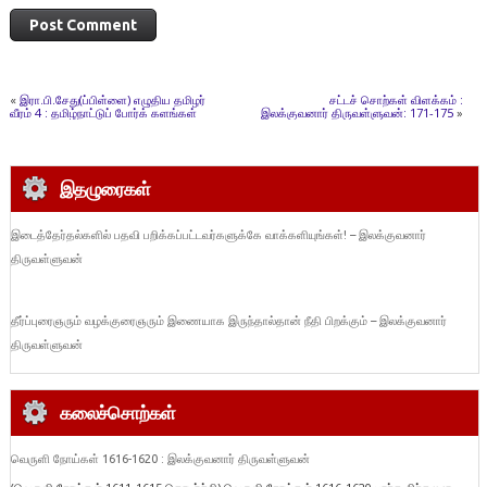
«
இரா.பி.சேது(ப்பிள்ளை) எழுதிய தமிழர்
சட்டச் சொற்கள் விளக்கம் :
வீரம் 4 : தமிழ்நாட்டுப் போர்க் களங்கள்
இலக்குவனார் திருவள்ளுவன்: 171-175
»
இதழுரைகள்
இடைத்தேர்தல்களில் பதவி பறிக்கப்பட்டவர்களுக்கே வாக்களியுங்கள்! – இலக்குவனார்
திருவள்ளுவன்
தீர்ப்புரைஞரும் வழக்குரைஞரும் இணையாக இருந்தால்தான் நீதி பிறக்கும் – இலக்குவனார்
திருவள்ளுவன்
கலைச்சொற்கள்
வெருளி நோய்கள் 1616-1620 : இலக்குவனார் திருவள்ளுவன்