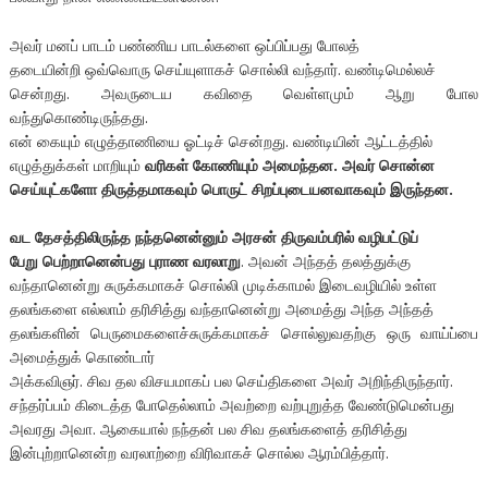
அவர் மனப் பாடம் பண்ணிய பாடல்களை ஒப்பிப்பது போலத்
தடையின்றி ஒவ்வொரு செய்யுளாகச் சொல்லி வந்தார். வண்டிமெல்லச்
சென்றது. அவருடைய கவிதை வெள்ளமும் ஆறு போல
வந்துகொண்டிருந்தது.
என் கையும் எழுத்தாணியை ஓட்டிச் சென்றது. வண்டியின் ஆட்டத்தில்
எழுத்துக்கள் மாறியும்
வரிகள் கோணியும் அமைந்தன. அவர் சொன்ன
செய்யுட்களோ திருத்தமாகவும் பொருட் சிறப்புடையனவாகவும் இருந்தன.
வட தேசத்திலிருந்த நந்தனென்னும் அரசன் திருவம்பரில் வழிபட்டுப்
பேறு பெற்றானென்பது புராண வரலாறு
. அவன் அந்தத் தலத்துக்கு
வந்தானென்று சுருக்கமாகச் சொல்லி முடிக்காமல் இடைவழியில் உள்ள
தலங்களை எல்லாம் தரிசித்து வந்தானென்று அமைத்து அந்த அந்தத்
தலங்களின் பெருமைகளைச்சுருக்கமாகச் சொல்லுவதற்கு ஒரு வாய்ப்பை
அமைத்துக் கொண்டார்
அக்கவிஞர். சிவ தல விசயமாகப் பல செய்திகளை அவர் அறிந்திருந்தார்.
சந்தர்ப்பம் கிடைத்த போதெல்லாம் அவற்றை வற்புறுத்த வேண்டுமென்பது
அவரது அவா. ஆகையால் நந்தன் பல சிவ தலங்களைத் தரிசித்து
இன்புற்றானென்ற வரலாற்றை விரிவாகச் சொல்ல ஆரம்பித்தார்.