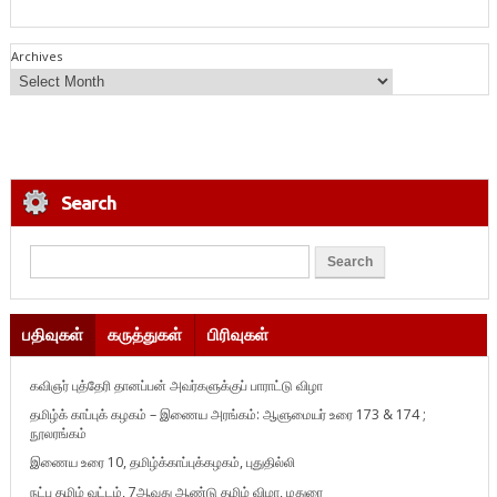
Archives
Search
பதிவுகள்
கருத்துகள்
பிரிவுகள்
கவிஞர் புத்தேரி தானப்பன் அவர்களுக்குப் பாராட்டு விழா
தமிழ்க் காப்புக் கழகம் – இணைய அரங்கம்: ஆளுமையர் உரை 173 & 174 ;
நூலரங்கம்
இணைய உரை 10, தமிழ்க்காப்புக்கழகம், புதுதில்லி
நட்பு தமிழ் வட்டம், 7ஆவது ஆண்டு தமிழ் விழா, மதுரை