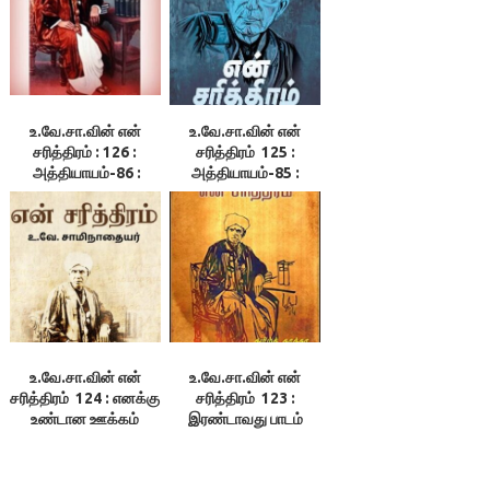
உ.வே.சா.வின் என்
உ.வே.சா.வின் என்
சரித்திரம் : 126 :
சரித்திரம் 125 :
அத்தியாயம்-86 :
அத்தியாயம்-85 :
விடுமுறை நிகழ்ச்சிகள்
கோபால ராவின்
கருணை
உ.வே.சா.வின் என்
உ.வே.சா.வின் என்
சரித்திரம் 124 : எனக்கு
சரித்திரம் 123 :
உண்டான ஊக்கம்
இரண்டாவது பாடம்