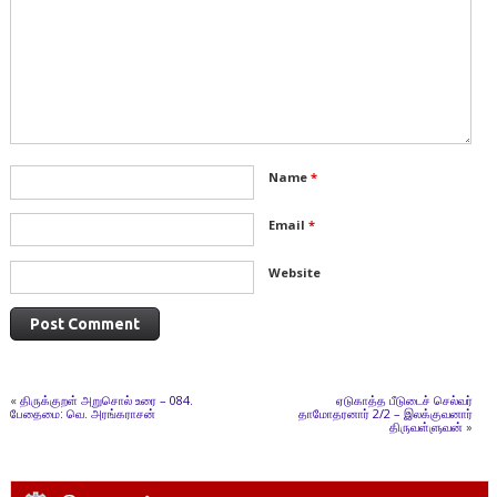
Name
*
Email
*
Website
«
திருக்குறள் அறுசொல் உரை – 084.
ஏடுகாத்த பீடுடைச் செல்வர்
பேதைமை: வெ. அரங்கராசன்
தாமோதரனார் 2/2 – இலக்குவனார்
திருவள்ளுவன்
»