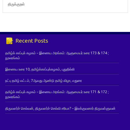
திருக்குறள்
Recent Posts
தமிழ்க் காப்புக் கழகம் – இணைய அரங்கம்: ஆளுமையர் உரை 173 & 174 ;
நூலரங்கம்
இணைய உரை 10, தமிழ்க்காப்புக்கழகம், புதுதில்லி
நட்பு தமிழ் வட்டம், 7ஆவது ஆண்டு தமிழ் விழா, மதுரை
தமிழ்க் காப்புக் கழகம் – இணைய அரங்கம்: ஆளுமையர் உரை 171 & 172 ;
நூலரங்கம்
திருவளர்ச் செல்வன், திருவளர்ச் செல்வி சரியா? – இலக்குவனார் திருவள்ளுவன்