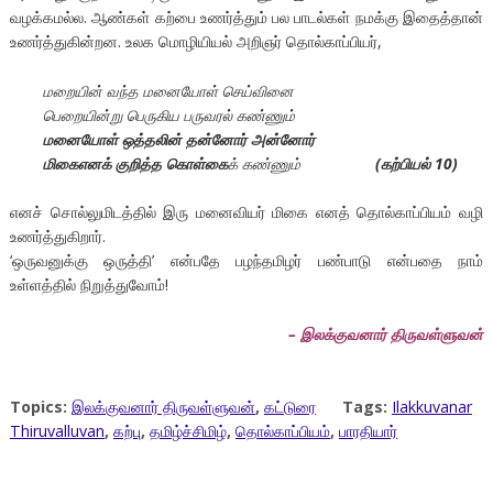
வழக்கமல்ல. ஆண்கள் கற்பை உணர்த்தும் பல பாடல்கள் நமக்கு இதைத்தான்
உணர்த்துகின்றன. உலக மொழியியல் அறிஞர் தொல்காப்பியர்,
மறையின் வந்த மனையோள் செய்வினை
பெறையின்று பெருகிய பருவரல் கண்ணும்
மனையோள் ஒத்தலின் தன்னோர் அன்னோர்
மிகைஎனக்
குறித்த கொள்கை
க் கண்ணும்
(
கற்பியல்
10)
எனச் சொல்லுமிடத்தில் இரு மனைவியர் மிகை எனத் தொல்காப்பியம் வழி
உணர்த்துகிறார்.
‘ஒருவனுக்கு ஒருத்தி’ என்பதே பழந்தமிழர் பண்பாடு என்பதை நாம்
உள்ளத்தில் நிறுத்துவோம்!
–
இலக்குவனார்
திருவள்ளுவன்
Topics:
இலக்குவனார் திருவள்ளுவன்
,
கட்டுரை
Tags:
Ilakkuvanar
Thiruvalluvan
,
கற்பு
,
தமிழ்ச்சிமிழ்
,
தொல்காப்பியம்
,
பாரதியார்