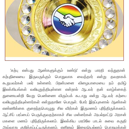
‘கற்பு என்பது ஆண்களுக்கும் உண்டு’ என்று பாரதி வந்துதான்
கற்புநிலையை இருவருக்கும் பொதுவாக வைத்தார் என்று தவறாகக்
கூறுபவர்கள் பலர் உள்ளனர். பிறன்மனை விழையாமையை நம் தமிழ்
இலக்கியங்கள் வலியுறுத்தியுள்ளன என்றால் ஆடவர் தன் வாழ்க்கைத்
துணையன்றி வேறு பெண்ணை விரும்பக் கூடாது என்று ஆடவர் கற்பை
வலியுறுத்தியுள்ளார்கள் என்றுதானே பொருள். போர் இறப்புகளால் ஆண்கள்
எண்ணிக்கை குறைந்தபொழுது சில வீரர்கள் இருமணம் புரிந்திருக்கலாம்.
ஆட்சிப் பரப்பைப் பெருக்குவதற்காகச் சில மன்னர்கள் அயல்நாட்டு அரசன்
மகளை மணம் புரிந்திருக்கலாம். இலக்கிய மரபிலே பாடல் சுவை கருதி
அவ்வாறு குறிக்கப்பட்டிருக்கலாம். எனினும் இவையெல்லாம் பொதுமக்கள்