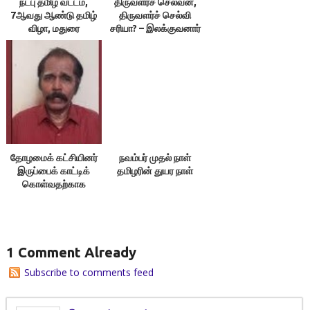
நட்பு தமிழ் வட்டம்,
திருவளர்ச் செல்வன்,
7ஆவது ஆண்டு தமிழ்
திருவளர்ச் செல்வி
விழா, மதுரை
சரியா? – இலக்குவனார்
திருவள்ளுவன்
தோழமைக் கட்சியினர்
நவம்பர் முதல் நாள்
இருப்பைக் காட்டிக்
தமிழரின் துயர நாள்
கொள்வதற்காக
எதையும் பேசக்கூடாது!
1 Comment Already
Subscribe to comments feed