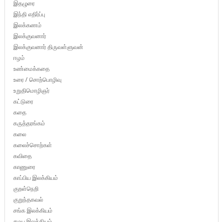
இதழுரை
இந்தி எதிர்ப்பு
இலக்கணம்
இலக்குவனார்
இலக்குவனார் திருவள்ளுவன்
ஈழம்
உண்மைக்கதை
உரை / சொற்பொழிவு
உறுதிமொழிஞர்
கட்டுரை
கதை
கருத்தரங்கம்
கலை
கலைச்சொற்கள்
கவிதை
காணுரை
காப்பிய இலக்கியம்
குறள்நெறி
குறுந்தகவல்
சங்க இலக்கியம்
சமய இலக்கியம்