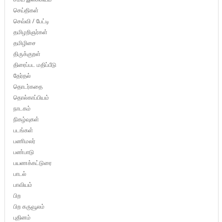
செய்திகள்
செவ்வி / பேட்டி
தமிழறிஞர்கள்
தமிழிசை
திருக்குறள்
திரைப்பட மதிப்பீடு
தேர்தல்
தொடர்கதை
தொல்காப்பியம்
நாடகம்
நிகழ்வுகள்
படங்கள்
பணிமலர்
பண்பாடு
பயணக்கட்டுரை
பாடல்
பாவியம்
பிற
பிற கருவூலம்
புதினம்