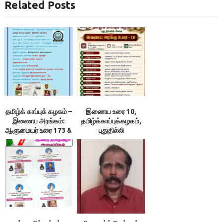
Related Posts
தமிழ்க் காப்புக் கழகம் –
இணைய உரை 10,
இணைய அரங்கம்:
தமிழ்க்காப்புக்கழகம்,
ஆளுமையர் உரை 173 &
புதுதில்லி
174 ; நூலரங்கம்