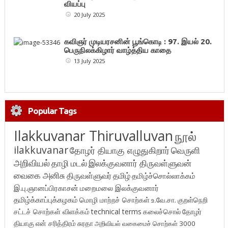
வியப்பு
20 July 2025
கவிஞர் முடியரசனின் பூங்கொடி : 97. இயல் 20.
பெருநிலக்கிழார் வாழ்த்திய காதை
13 July 2025
Popular Tags
Ilakkuvanar Thiruvalluvan
நூல்
ilakkuvanar
தோழர் தியாகு எழுதுகிறார்
வெருளி
அறிவியல்
தாழி மடல்
இலக்குவனார் திருவள்ளுவன்
வைகை அனிசு
திருவள்ளுவர்
தமிழ்
தமிழ்ச்சொல்லாக்கம்
இ.பு.ஞானப்பிரகாசன்
மறைமலை இலக்குவனார்
தமிழ்க்காப்புக்கழகம்
மொழி மாற்றச் சொற்கள்
உ.வே.சா.
குறள்நெறி
சட்டச் சொற்கள் விளக்கம்
technical terms
கலைச்சொல்
தோழர்
தியாகு
என் சரித்திரம்
சுரதா
அறிவியல் வகைமைச் சொற்கள் 3000