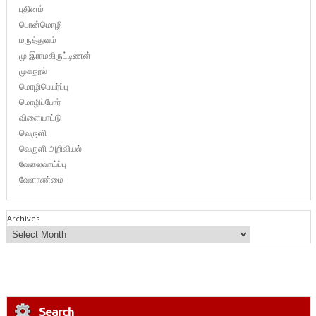
புதினம்
பொன்மொழி
மருத்துவம்
மு.இராமகிருட்டிணன்
முகநூல்
மொழிபெயர்ப்பு
மொழிப்போர்
விளையாட்டு
வெருளி
வெருளி அறிவியல்
வேலைவாய்ப்பு
வேளாண்மை
Archives
Search