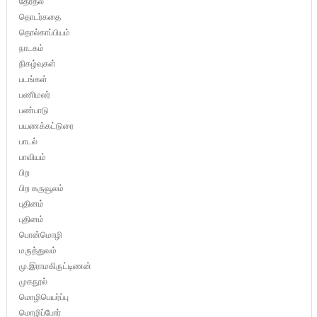
தேர்தல்
தொடர்கதை
தொல்காப்பியம்
நாடகம்
நிகழ்வுகள்
படங்கள்
பணிமலர்
பண்பாடு
பயணக்கட்டுரை
பாடல்
பாவியம்
பிற
பிற கருவூலம்
புதினம்
புதினம்
பொன்மொழி
மருத்துவம்
மு.இராமகிருட்டிணன்
முகநூல்
மொழிபெயர்ப்பு
மொழிப்போர்