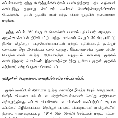
கப்பல்களைத் தந்து போர்த்துக்கீசியர்கள் பயன்படுத்தாத புதிய வழியைக்
கண்டறிந்து தருமாறு கேட்டனர். அவர்கள் வேண்டுகோளுக்கிணங்க
மெகல்லன், தான் முதலில் வலம் வந்த கப்பல் குழுவின் தலைவனாக
மாறினார்.
ஐந்து கப்பல் 260 பேருடன் மெகல்லன் பயணம் புறப்பட்டார். அவருடைய
முதன்மைக்கப்பல் திரினிடாட்டு. அந்த மரக்கலம் வெறும் 30 பேரடி(மீட்டர்)
நீளமே இருந்தது. கடற்கொள்ளையர்கள் மற்றும் எதிரிகளைத் தாக்கும்
வண்ணம் இது
பீரங்கி
யுடன் வலம் வந்தது. இப்பயணத்தின் மூலம் பசிபிக்
பெருங்கடலைக் கடந்து ஆசியாவுக்கு வரமுடியும் என்பதை முதலில்
கண்டறிந்தவர் மெகல்லன். இதனைத்தொடர்ந்து பூமியை முதன் முதலில்
சுற்றியவர் என்ற பெருமை கொண்டவர்
தமிழனின் பெருமையை உலகறியச்செய்த எம்டன் கப்பல்
முதல் உலகப்போர் தீவிரமாக நடந்து கொண்டு இருந்த நேரம், செருமானிய
போர்க் கப்பலான எம்டன் பல வீரதீரச்செயல்களைச் செய்து எதிரிகளை
அச்சுறுத்தியது. எம்டன் கப்பலினால் பல கப்பல்கள் கைப்பற்றப்பட்டன; பல
கப்பல்கள் அழிக்கப்பட்டன. இதற்குக் காரணம் கப்பல்நாயகன் வான்முல்லரின்
திறமை எனக்கூறப்பட்டது. 1914 ஆம் ஆண்டு செப்டம்பர் மாதம் எம்டன்