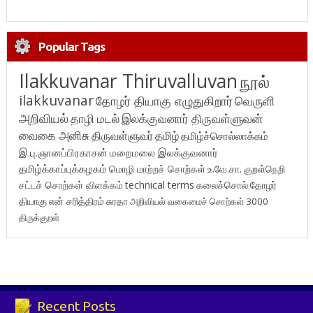
Popular Tags
Ilakkuvanar Thiruvalluvan
நூல்
ilakkuvanar
தோழர் தியாகு எழுதுகிறார்
வெருளி
அறிவியல்
தாழி மடல்
இலக்குவனார் திருவள்ளுவன்
வைகை அனிசு
திருவள்ளுவர்
தமிழ்
தமிழ்ச்சொல்லாக்கம்
இ.பு.ஞானப்பிரகாசன்
மறைமலை இலக்குவனார்
தமிழ்க்காப்புக்கழகம்
மொழி மாற்றச் சொற்கள்
உ.வே.சா.
குறள்நெறி
சட்டச் சொற்கள் விளக்கம்
technical terms
கலைச்சொல்
தோழர்
தியாகு
என் சரித்திரம்
சுரதா
அறிவியல் வகைமைச் சொற்கள் 3000
திருக்குறள்
Recent Posts