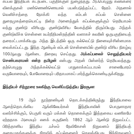
கப்பல் இந்தியக் கடற்படை பகுதிக்குள் நுழைந்தது. அப்பொழுது கலங்கரை
விளக்குகள் மண்ணெண்ணெயால் பயன்படுத்தப்பட்ட நேரம். அதனால்
வெளிச்சத்தை நோக்கி வந்த எம்டன் கப்பல் சென்னை
துறைமுகத்தையொட்டி நின்ற அனைத்துக் கப்பல்களுக்கும் தெரியாமல்
வந்து குண்டு வீசியது. குண்டுவீசிய வேகத்தில் திரும்பியது. அந்தக்
குண்டுவீச்சு சென்னை உயர்நீதிமன்றத்தின் வளாகச் சுவரின் ஒருபகுதியைத்
தரைமட்டமாக்கியது. அந்த இடத்தில் ஒரு கல்வெட்டு நினைவுச்சின்னமாக
வைக்கப்பட்டது. இந்த ஆண்டில் எம்டன் சென்னையில் குண்டு வீசிய நிகழ்வு
100ஆவது ஆண்டை நிறைவு செய்தது.
அக்கப்பலைச் செலுத்தியவர்
செண்பகராமன் என்ற தமிழன்
என்பது அதன் பின்னர்த் தெரியவந்தது.
தற்பொழுது அந்தக்கல்வெட்டு பாதுகாக்கப்படாமல் சாலையோரம்
வருவோரையும், போவோரையும் பரிதாபமாகப் பார்த்துக்கொண்டிருக்கிறது.
இந்தியச் சிற்றூரை உலகிற்கு வெளிப்படுத்திய இரசூலா
19 ஆம் நூற்றாண்டின் தொடக்கத்திலிருந்து இந்தியாவை
ஆளத்தொடங்கிய ஆங்கிலேயர்கள் இந்தியாவின் பொருளாதார
வளர்ச்சிக்கும், பெருகி வரும் மக்கள் தொகைக்கும் இத்தகைய வணிகமே
ஏற்றதாக அமையும் எனக் கருதினர். 1862 ஆம் ஆண்டு நிறுவப்பட்ட
பிரித்தானிய இந்திய ஃச்டீம் நேவிகேசன் நிறுவனம் இந்தியத்
துறைமுகங்களுக்கு நீராவிக் கப்பல்களைச் செலுத்தியது. இந்நிறுவனம்