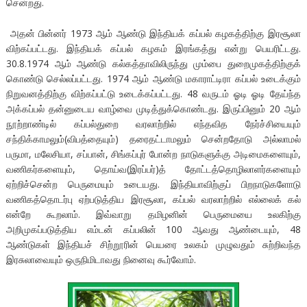
சென்றது.
அதன் பின்னர் 1973 ஆம் ஆண்டு இந்தியக் கப்பல் கழகத்திற்கு இரசூலா
விற்கப்பட்டது. இந்தியக் கப்பல் கழகம் இரங்கத்து என்று பெயரிட்டது.
30.8.1974 ஆம் ஆண்டு கல்கத்தாவிலிருந்து மும்பை துறைமுகத்திற்குக்
கொண்டு செல்லப்பட்டது. 1974 ஆம் ஆண்டு மகாராட்டிரா கப்பல் உடைக்கும்
நிறுவனத்திற்கு விற்கப்பட்டு உடைக்கப்பட்டது. 48 வருடம் ஓடி ஓடி தேய்ந்த
அக்கப்பல் தன்னுடைய வாழ்வை முடித்துக்கொண்டது. இருப்பினும் 20 ஆம்
நூற்றாண்டில் கப்பல்துறை வரலாற்றில் எந்தவித நேர்ச்சியையும்
சந்திக்காமலும்(விபத்தையும்) தரைதட்டாமலும் சென்றதோடு அல்லாமல்
பருமா, மலேசியா, சப்பான், சிங்கப்புர் போன்ற நாடுகளுக்கு அடிமைகளையும்,
வணிகர்களையும், தொய்வ(இரப்பர்)த் தோட்டத்தொழிலாளர்களையும்
ஏற்றிச்சென்ற பெருமையும் உடையது. இந்தியாவிற்குப் பிறநாடுகளோடு
வணிகத்தொடர்பு ஏற்படுத்திய இரசூலா, கப்பல் வரலாற்றில் எல்லைக் கல்
என்றே கூறலாம். இவ்வாறு தமிழனின் பெருமையை உலகிற்கு
அறிமுகப்படுத்திய எம்டன் கப்பலின் 100 ஆவது ஆண்டையும், 48
ஆண்டுகள் இந்தியச் சிற்றூரின் பெயரை உலகம் முழுவதும் சுற்றிவந்த
இரசுலாவையும் ஒருநிமிடாவது நினைவு கூர்வோம்.