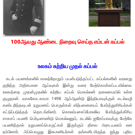
100ஆவது ஆண்டை நிறைவு செய்த எம்டன் கப்பல்
உலகம் சுற்றிய முதல் கப்பல்
கடல் பயணங்களில் காலந்தோறும் பயன்படுத்தப்பட்ட கப்பல்களின் வரலாறு
குறித்த அதிகமான ஆய்வுகள் இன்று வரை மேற்கொள்ளப்படவில்லை.
உலகத்தை முதன்முதலில் சுற்றிய கப்பல் மெகல்லன் தலைமையில் உள்ள
குழுதான். வாசுகோடகாமா 1498 ஆம்ஆண்டு இந்தியாவுக்குள் கடல்வழி
கண்டறிந்தவுடன் நறுமணப் பொருள்கள் விற்பனையைப் போர்த்துகீசியர்கள்
கட்டுப்படுத்தத் தொடங்கினர். கொலம்பசைப்போலவே போர்த்துக்கீசிய
சாகசப் பயணி பெர்டினாண்டு மெகல்லனும், கடலில் ஐரோப்பாவுக்கு மேற்கே
பயணித்தால் நறுமணப்பொருட்கள் இருக்கும் தீவை அடையலாம் என
நம்பினார். அப்பொழுது இசுபானியர்கள் தங்களிடமிருந்த ஐந்து புதிய