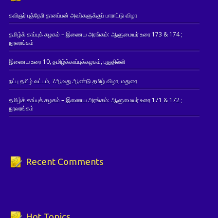
கவிஞர் புத்தேரி தானப்பன் அவர்களுக்குப் பாராட்டு விழா
தமிழ்க் காப்புக் கழகம் – இணைய அரங்கம்: ஆளுமையர் உரை 173 & 174 ;
நூலரங்கம்
இணைய உரை 10, தமிழ்க்காப்புக்கழகம், புதுதில்லி
நட்பு தமிழ் வட்டம், 7ஆவது ஆண்டு தமிழ் விழா, மதுரை
தமிழ்க் காப்புக் கழகம் – இணைய அரங்கம்: ஆளுமையர் உரை 171 & 172 ;
நூலரங்கம்
Recent Comments
Hot Topics