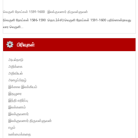
வெருளி நோய்கள் 1591-1600 : இலக்குவனார் திருவள்ளுவன்
(வெருளி நோய்கள் 1586-1590 :தொடர்ச்சி) வெருளி நோய்கள் 1591-1600 பதினொன்றாவது
வார வெருளி...
பிரிவுகள்
அயல்நாடு
அறிக்கை
அறிவியல்
அழைப்பிதழ்
இக்கால இலக்கியம்
இதழுரை
இந்தி எதிர்ப்பு
இலக்கணம்
இலக்குவனார்
இலக்குவனார் திருவள்ளுவன்
ஈழம்
உண்மைக்கதை