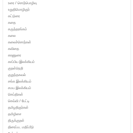
உரை / சொற்பொழிவு
உறுதிமொழிஞர்
கட்டுரை
கதை
கருத்தரங்கம்
கலை
கலைச்சொற்கள்
கவிதை
காணுரை
காப்பிய இலக்கியம்
குறள்நெறி
குறுந்தகவல்
சங்க இலக்கியம்
சமய இலக்கியம்
செய்திகள்
செவ்வி / பேட்டி
தமிழறிஞர்கள்
தமிழிசை
திருக்குறள்
திரைப்பட மதிப்பீடு