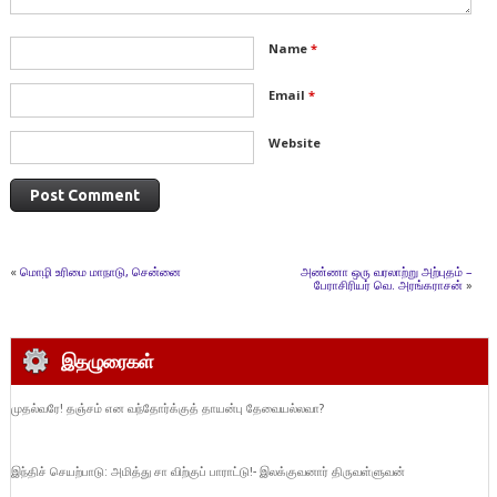
Name
*
Email
*
Website
«
மொழி உரிமை மாநாடு, சென்னை
அண்ணா ஒரு வரலாற்று அற்புதம் –
பேராசிரியர் வெ. அரங்கராசன்
»
இதழுரைகள்
முதல்வரே! தஞ்சம் என வந்தோர்க்குத் தாயன்பு தேவையல்லவா?
இந்திச் செயற்பாடு: அமித்து சா விற்குப் பாராட்டு!- இலக்குவனார் திருவள்ளுவன்