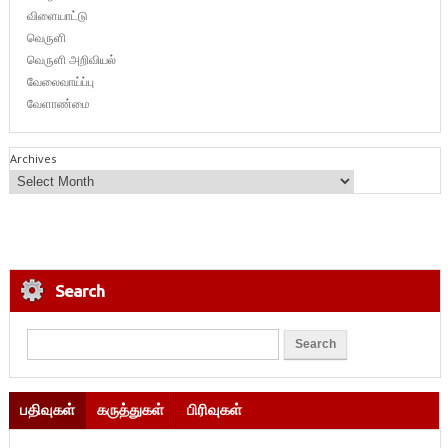
விளையாட்டு
வெருளி
வெருளி அறிவியல்
வேலைவாய்ப்பு
வேளாண்மை
Archives
Search
பதிவுகள்
கருத்துகள்
பிரிவுகள்