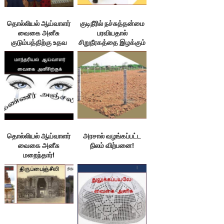
தொல்லியல் ஆய்வாளர்
குடிநீரில் நச்சுத்தன்மை
வைகை அனீசு
பரவியதால்
குடும்பத்திற்கு உதவ
சிறுநீரகத்தை இழக்கும்
வேண்டுகோள்!
மக்கள்
தொல்லியல் ஆய்வாளர்
அரசால் வழங்கப்பட்ட
வைகை அனீசு
நிலம் விற்பனை!
மறைந்தார்!