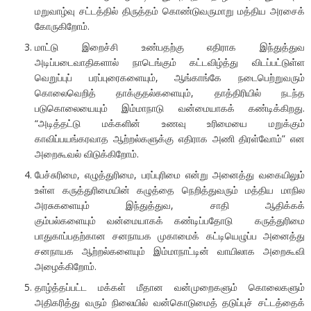
மறுவாழ்வு சட்டத்தில் திருத்தம் கொண்டுவருமாறு மத்திய அரசைக்
கோருகிறோம்.
மாட்டு இறைச்சி உண்பதற்கு எதிராக இந்துத்துவ
அடிப்படைவாதிகளால் நாடெங்கும் கட்டவிழ்த்து விடப்பட்டுள்ள
வெறுப்புப் பரப்புரைகளையும், ஆங்காங்கே நடைபெற்றுவரும்
கொலைவெறித் தாக்குதல்களையும், தாத்திரியில் நடந்த
படுகொலையையும் இம்மாநாடு வன்மையாகக் கண்டிக்கிறது.
“அடித்தட்டு மக்களின் உணவு உரிமையை மறுக்கும்
காவிப்பயங்கரவாத ஆற்றல்களுக்கு எதிராக அணி திரள்வோம்” என
அறைகூவல் விடுக்கிறோம்.
பேச்சுரிமை, எழுத்துரிமை, பரப்புரிமை என்று அனைத்து வகையிலும்
உள்ள கருத்துரிமையின் கழுத்தை நெறித்துவரும் மத்திய மாநில
அரசுகளையும் இந்துத்துவ, சாதி ஆதிக்கக்
கும்பல்களையும் வன்மையாகக் கண்டிப்பதோடு கருத்துரிமை
பாதுகாப்பதற்கான சனநாயக முகாமைக் கட்டியெழுப்ப அனைத்து
சனநாயக ஆற்றல்களையும் இம்மாநாட்டின் வாயிலாக அறைகூவி
அழைக்கிறோம்.
தாழ்த்தப்பட்ட மக்கள் மீதான வன்முறைகளும் கொலைகளும்
அதிகரித்து வரும் நிலையில் வன்கொடுமைத் தடுப்புச் சட்டத்தைக்