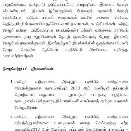
சாமுவேல்ராசு, தமிழ்நாடு ஒடுக்கப்பட்டோர் வாழ்வுரிமை இயக்கம் தோழர்
வீரபாண்டியன், தியாகி இம்மானுவேல் பேரவைத் தலைவர் தோழர்
சந்திரபோசு, தமிழக மக்கள் சனநாயகக் கட்சித் தலைவர் செரிஃபு,
ஆதித்தமிழர் பேரவை பொதுச்செயலாளர் நாகராசன், காஞ்சி மக்கள் மன்றத்
தோழர் மகேசு, மா.இல.பொ.க (சி.பி.எம்.எல்.) மக்கள் விடுதலை அரசியல்
தலைமைக் குழு உறுப்பினர்கள் தோழர் குணசேகரன், தோழர் இரமணி,
தோழர் விடுதலைக்குமரன், இளந்தமிழகம் இயக்கத்தின் ஒருங்கிணைப்பாளர்
தோழர் செந்தில் ஆகியோர் சாதிவெறி அரசியலை எதிர்த்து
உரையாற்றினார்கள்.
நிறைவேற்றப்பட்ட தீர்மானங்கள்
:
மனிதக் கழிவுகளை அகற்றும் பணியில் மனிதர்களை
ஈடுபடுத்துவதை தடைசெய்யும் 2013 ஆம் ஆண்டின் துப்புரவுத்
தொழிலாளர் பாதுகாப்பு – மறுவாழ்வுச் சட்டத்தை உறுதியாக
நடைமுறைப்படுத்துமாறு இம்மாநாட்டின் வாயிலாகத் தமிழக அரசைக்
கோருகிறோம்.
மனிதக் கழிவுகளை அகற்றும் பணியில் மனிதர்களை
ஈடுபடுத்துபவர்களை உடனடியாகக் கைது செய்வதற்கு ஏற்ற
வகையில்2013 ஆம் ஆண்டின் துப்புரவுத் தொழிலாளர் பாதுகாப்பு –