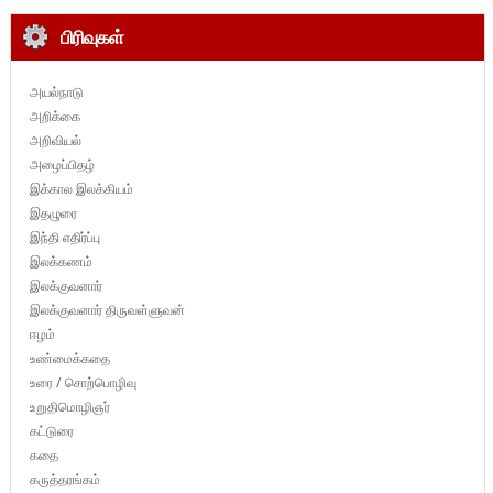
பிரிவுகள்
அயல்நாடு
அறிக்கை
அறிவியல்
அழைப்பிதழ்
இக்கால இலக்கியம்
இதழுரை
இந்தி எதிர்ப்பு
இலக்கணம்
இலக்குவனார்
இலக்குவனார் திருவள்ளுவன்
ஈழம்
உண்மைக்கதை
உரை / சொற்பொழிவு
உறுதிமொழிஞர்
கட்டுரை
கதை
கருத்தரங்கம்