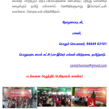
எவ்வித மாற்றமும் ஏற்படப்போவதில்லை என்பதைப் புரிந்து கொண்டு
உழைக்கும் தமிழ் மக்களாய் அணிதிரளுமாறு இம்மாநாட்டின்
வாயிலாக அறைகூவல் விடுகிறோம்.
தோழமையுடன்,
பாலன்,
பொதுச் செயலாளர், 98849 63101
பொதுவுடைமைக் கட்சி (மா-இலெ) மக்கள் விடுதலை, தமிழ்நாடு.
cpmlchennai@gmail.com
படங்களை அழுத்திப் பெரிதாகக் காண்க!