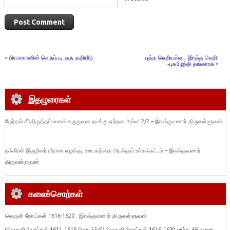
«
பிரபாகரனின் செருப்படி ஒரு குறியீடு
புத்த வெறியல்ல… இரத்த வெறி!
-புகழேந்தி தங்கராசு
»
இதழுரைகள்
தேர்தல் சீர்திருத்தம் எனக் கருதுவன நமக்கு ஏற்றன அல்ல! 2/2 – இலக்குவனார் திருவள்ளுவன்
நக்கீரன் இதழினர் மீதான வழக்கு, ஊடகத்தை அடக்கும் உச்சக்கட்டம் – இலக்குவனார்
திருவள்ளுவன்
கலைச்சொற்கள்
வெருளி நோய்கள் 1616-1620 : இலக்குவனார் திருவள்ளுவன்
(வெருளி நோய்கள் 1611-1615 தொடர்ச்சி) வெருளி நோய்கள் 1616-1620 பரந்த சிந்தனை