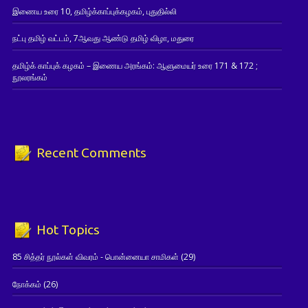
இணைய உரை 10, தமிழ்க்காப்புக்கழகம், புதுதில்லி
நட்பு தமிழ் வட்டம், 7ஆவது ஆண்டு தமிழ் விழா, மதுரை
தமிழ்க் காப்புக் கழகம் – இணைய அரங்கம்: ஆளுமையர் உரை 171 & 172 ;
நூலரங்கம்
Recent Comments
Hot Topics
85 சித்தர் நூல்கள் விவரம் - பொன்னையா சாமிகள்
(29)
நோக்கம்
(26)