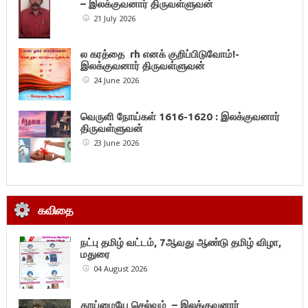
– இலக்குவனார் திருவள்ளுவன்
21 July 2026
ல கரத்தை rh எனக் குறிப்பிடுவோம்!-
இலக்குவனார் திருவள்ளுவன்
24 June 2026
வெருளி நோய்கள் 1616-1620 : இலக்குவனார்
திருவள்ளுவன்
23 June 2026
கவிதை
நட்பு தமிழ் வட்டம், 7ஆவது ஆண்டு தமிழ் விழா,
மதுரை
04 August 2026
தூய்மையே செல்வம் – இலக்குவனார்