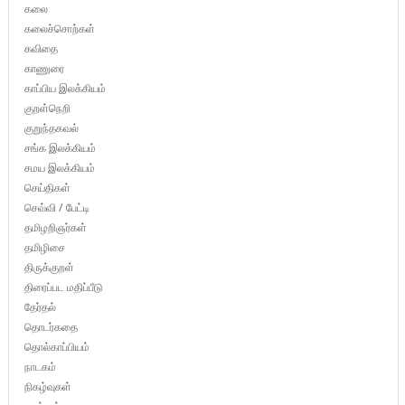
கலை
கலைச்சொற்கள்
கவிதை
காணுரை
காப்பிய இலக்கியம்
குறள்நெறி
குறுந்தகவல்
சங்க இலக்கியம்
சமய இலக்கியம்
செய்திகள்
செவ்வி / பேட்டி
தமிழறிஞர்கள்
தமிழிசை
திருக்குறள்
திரைப்பட மதிப்பீடு
தேர்தல்
தொடர்கதை
தொல்காப்பியம்
நாடகம்
நிகழ்வுகள்