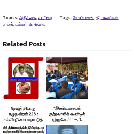
Topics:
அறிக்கை
,
கட்டுரை
Tags:
சேலம்பாலன்
,
தீர்மானங்கள்
,
பாலன்
,
மக்கள் விடுதலை
Related Posts
தோழர் தியாகு
“இலங்கையைக்
எழுதுகிறார் 223 :
குற்றவாளிக் கூண்டில்
கல்வியுரிமை மாநாட்டுத்
ஏற்றுவோம்!” – கி.
தீர்மானங்கள்
வேங்கடராமன்