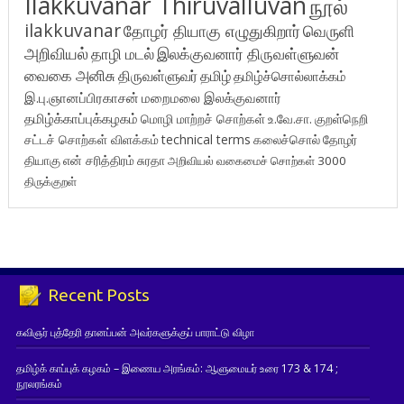
Ilakkuvanar Thiruvalluvan
நூல்
ilakkuvanar
தோழர் தியாகு எழுதுகிறார்
வெருளி
அறிவியல்
தாழி மடல்
இலக்குவனார் திருவள்ளுவன்
வைகை அனிசு
திருவள்ளுவர்
தமிழ்
தமிழ்ச்சொல்லாக்கம்
இ.பு.ஞானப்பிரகாசன்
மறைமலை இலக்குவனார்
தமிழ்க்காப்புக்கழகம்
மொழி மாற்றச் சொற்கள்
உ.வே.சா.
குறள்நெறி
சட்டச் சொற்கள் விளக்கம்
technical terms
கலைச்சொல்
தோழர்
தியாகு
என் சரித்திரம்
சுரதா
அறிவியல் வகைமைச் சொற்கள் 3000
திருக்குறள்
Recent Posts
கவிஞர் புத்தேரி தானப்பன் அவர்களுக்குப் பாராட்டு விழா
தமிழ்க் காப்புக் கழகம் – இணைய அரங்கம்: ஆளுமையர் உரை 173 & 174 ;
நூலரங்கம்