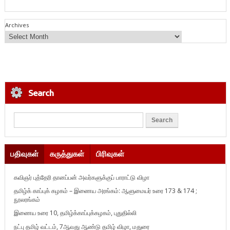
Archives
Search
பதிவுகள்
கருத்துகள்
பிரிவுகள்
கவிஞர் புத்தேரி தானப்பன் அவர்களுக்குப் பாராட்டு விழா
தமிழ்க் காப்புக் கழகம் – இணைய அரங்கம்: ஆளுமையர் உரை 173 & 174 ;
நூலரங்கம்
இணைய உரை 10, தமிழ்க்காப்புக்கழகம், புதுதில்லி
நட்பு தமிழ் வட்டம், 7ஆவது ஆண்டு தமிழ் விழா, மதுரை