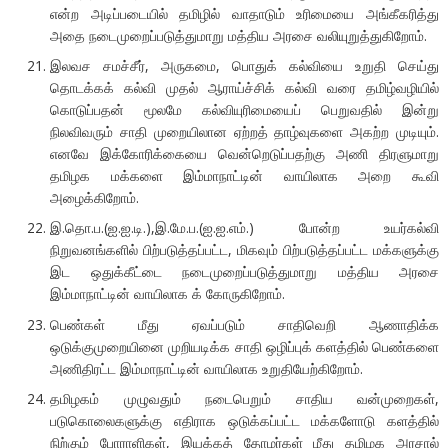
என்ற அடிப்படையில் தமிழில் வாதாடும் உரிமையை அங்கீகரித்து
அதை நடைமுறைப்படுத்துமாறு மத்திய அரசை வலியுறுத்துகிறோம்.
இலவச சமச்சீர், அருகமை, பொதுக் கல்வியை உறுதி செய்து
தொடக்கக் கல்வி முதல் ஆராய்ச்சிக் கல்வி வரை தமிழ்வழியில்
கொடுப்பதன் மூலமே கல்வியுரிமையைப் பெறுவதில் இன்று
நிலவிவரும் சாதி முறையிலான ஏற்றத் தாழ்வுகளை அகற்ற முடியும்.
எனவே இக்கோரிக்கையை வென்றெடுப்பதற்கு அணி திரளுமாறு
தமிழக மக்களை இம்மாநாட்டின் வாயிலாக அறை கூவி
அழைக்கிறோம்.
இ.தொ.ப.(ஐ.ஐ.டி.),இ.மே.ப.(ஐ.ஐ.எம்.) போன்ற உயர்கல்வி
நிறுவனங்களில் பிற்படுத்தப்பட்ட, மிகவும் பிற்படுத்தப்பட்ட மக்களுக்கு
இட ஒதுக்கீட்டை நடைமுறைப்படுத்துமாறு மத்திய அரசை
இம்மாநாட்டின் வாயிலாக க் கோருகிறோம்.
பெண்கள் மீது ஏவப்படும் சாதிவெறி ஆணாதிக்க
ஒடுக்குமுறையினை முறியடிக்க சாதி ஒழிப்புக் களத்தில் பெண்களை
அணிதிரட்ட இம்மாநாட்டின் வாயிலாக உறுதியேற்கிறோம்.
தமிழகம் முழுவதும் நடைபெறும் சாதிய வன்முறைகள்,
படுகொலைகளுக்கு எதிராக ஒடுக்கப்பட்ட மக்களோடு களத்தில்
நிற்கும் போராளிகள், இயக்கத் தோழர்கள் மீது தமிழக அரசால்