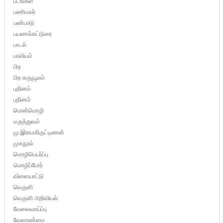
படங்கள்
பணிமலர்
பண்பாடு
பயணக்கட்டுரை
பாடல்
பாவியம்
பிற
பிற கருவூலம்
புதினம்
புதினம்
பொன்மொழி
மருத்துவம்
மு.இராமகிருட்டிணன்
முகநூல்
மொழிபெயர்ப்பு
மொழிப்போர்
விளையாட்டு
வெருளி
வெருளி அறிவியல்
வேலைவாய்ப்பு
வேளாண்மை