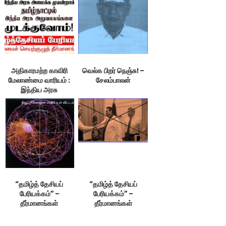
அதிகாரமற்ற காவிரி
வெல்க பிறர் நெஞ்சு! –
மேலாண்மை வாரியம் :
சேலம்பாலன்
இந்திய அரசு
அலுவலகங்களை
முடக்குவோம்!
“தமிழ்த் தேசியப்
“தமிழ்த் தேசியப்
பேரியக்கம்” –
பேரியக்கம்” –
தீர்மானங்கள்
தீர்மானங்கள்
(தொடர்ச்சி) – ஙு
(தொடர்ச்சி) – ஙீ