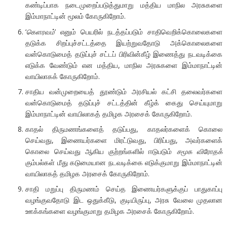
கண்டிப்பாக நடைமுறைப்படுத்துமாறு மத்திய மாநில அரசுகளை
இம்மாநாட்டின் மூலம் கோருகிறோம்.
‘
கௌரவம்
’ எனும் பெயரில் நடத்தப்படும் சாதிவெறிக்கொலைகளை
தடுக்க சிறப்புச்சட்டத்தை இயற்றுவதோடு அக்கொலைகளை
வன்கொடுமைத் தடுப்புச் சட்டப் பிரிவின்கீழ் இணைத்து நடவடிக்கை
எடுக்க வேண்டும் என மத்திய, மாநில அரசுகளை இம்மாநாட்டின்
வாயிலாகக் கோருகிறோம்.
சாதிய வன்முறையைத் தூண்டும் அரசியல் கட்சி தலைவர்களை
வன்கொடுமைத் தடுப்புச் சட்டத்தின் கீழ்க் கைது செய்யுமாறு
இம்மாநாட்டின் வாயிலாகத் தமிழக அரசைக் கோருகிறோம்.
காதல் திருமணங்களைத் தடுப்பது, காதலர்களைக் கொலை
செய்வது, இணையர்களை மிரட்டுவது, பிரிப்பது, அவர்களைக்
கொலை செய்வது ஆகிய குற்றங்களில் ஈடுபடும்
சமூக விரோதக்
கும்பல்கள் மீது கடுமையான நடவடிக்கை எடுக்குமாறு இம்மாநாட்டின்
வாயிலாகத் தமிழக அரசைக் கோருகிறோம்.
சாதி மறுப்பு திருமணம் செய்த இணையர்களுக்குப் பாதுகாப்பு
வழங்குவதோடு இட ஒதுக்கீடு, குடியிருப்பு, அரசு வேலை முதலான
ஊக்கங்களை வழங்குமாறு தமிழக அரசைக் கோருகிறோம்.