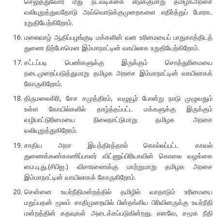
செலுத்துவோர் மீது நடவடிக்கை எடுக்குமாறு தமிழகஅரசை
வலியுறுத்துவதோடு அவ்வொடுக்குமுறைகளை எதிர்த்துப் போராட
உறுதியேற்கிறோம்.
மலைவாழ் ஆதிப்பழங்குடி மக்களின் வன உரிமையைப் பாதுகாத்திடத்
துணை நிற்போமென இம்மாநாட்டின் வாயிலாக உறுதியேற்கிறோம்.
சட்டப்படி பெண்களுக்கு இருக்கும் சொத்துரிமையை
நடைமுறைப்படுத்துமாறு தமிழக அரசை இம்மாநாட்டின் வாயிலாகக்
கோருகிறோம்.
திருமலைகிரி, சேச சமுத்திரம், வழுவூர் போன்று நாடு முழுவதும்
உள்ள கோயில்களில் தாழ்த்தப்பட்ட மக்களுக்கு இருக்கும்
வழிபாட்டுரிமையை நிலைநாட்டுமாறு தமிழக அரசை
வலியுறுத்துகிறோம்.
சாதிய அரச இயந்திரத்தால் கொல்லப்பட்ட காவல்
துணைக்கண்காணிப்பாளர் விட்ணுப்பிரியாவின் கொலை வழக்கை
மை.பு.து.(சிபிஐ.) விசாரணைக்கு மாற்றுமாறு தமிழக அரசை
இம்மாநாட்டின் வாயிலாகக் கோருகிறோம்.
சென்னை உயர்நீதிமன்றத்தில் தமிழில் வாதாடும் உரிமையை
மறுப்பதன் மூலம் சாதிமுறையில் பின்தங்கிய பிரிவினருக்கு உயர்நீதி
மன்றத்தின் கதவுகள் அடைக்கப்படுகின்றது. எனவே, சமூக நீதி