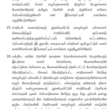
சுமத்தப்படும் பொய் வழக்குகளைத் திரும்பப் பெறும்வரை
போராடுவதோடு தமிழக அரசின் சாதி ஆதிக்கச் சார்பை
அம்பலப்படுத்துவோம் என இம்மாநாட்டின் வாயிலாக
உறுதியேற்கிறோம்.
சாதியக் கலவரத்தைத் தூண்டிவிட்டு உழைக்கும் மக்களைப்
பிளவுபடுத்தும் சாதிவெறிக் கும்பலைத்
தனிமைப்படுத்த,ஒடுக்கப்பட்டவர் அல்லாதோர் கூட்டணியை
அம்பலப்படுத்தி இடதுசாரி,
சனநாயகச் சக்திகள்
ஒன்றுபட்டுக் களம்
காண்போமென இம்மாநாட்டில் வாயிலாக உறுதிபூண்கிறோம்.
மத்திய மாநில அரசின் தவறான கொள்கைகளால் பெருகிவரும்
இயற்கை வளக் கொள்ளை, வேளாண்மையில்
ஏற்பட்டுள்ள பின்னடைவு, வேலையில்லாத் திண்டாட்டம் போன்றவற்றால்
பிற்படுத்தப்பட்ட, மிகவும் பிற்படுத்தப்பட்ட சாதிகளைச் சேர்ந்த
உழைக்கும் மக்களிடம் நிலவிவரும் வாழ்க்கை உத்தரவாதமின்மையால்
எழும் கோவத்தைத் தாழ்த்தப்பட்ட மக்களுக்கு எதிராகத் திசை
திருப்பி வன்முறையைத் தூண்டிவிட்டுச் சாதிவெறி அரசியல்
செய்வதன் மூலம் அச்சாதிகளை சேர்ந்த ஒரு சிறு கும்பல் தனது
மூலதனத்தையும் நில அதிகாரத்தையும் பாதுகாக்க முயல்கிறார்களே
ஒழிய அவர்களின் அரசியலால் உழைக்கும் மக்களின் வாழ்வில்