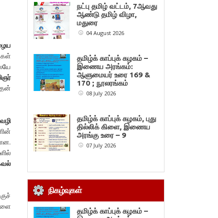
நட்பு தமிழ் வட்டம், 7ஆவது
ஆண்டு தமிழ் விழா,
மதுரை
04 August 2026
ழைய
ுகள்
தமிழ்க் காப்புக் கழகம் –
ேயே
இணைய அரங்கம்:
ஆளுமையர் உரை 169 &
ிஞர்
170 ; நூலரங்கம்
ததன்
08 July 2026
தமிழ்க் காப்புக் கழகம், புது
 வழி
தில்லிக் கிளை, இணைய
ளின்
அரங்கு உரை – 9
்ளன.
07 July 2026
ளில்
வல்
நிகழ்வுகள்
ுச்
களை
தமிழ்க் காப்புக் கழகம் –