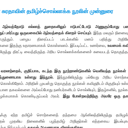
 சுரதாவின் தமிழ்ச்சொல்லாக்க நூலின் முன்னுரை
ளை ஆர்வத்தோடு எல்லாத் துறைகளிலும் ஈடுபாட்டோடு அணுகும்போது ப
ப் பார்ப்பது ஒருவகையில் ஆர்வத்தைக் கிளறச் செய்யும்
. இந்த மலரும் நினைவ
 பொருந்தும். பழைய திரைப்படப் பாடல்களில் மனம் பதித்து அதில
ர்களை இதற்கு உதாரணமாகக் கொள்ளலாம். இப்படிப்பட்ட உணர்வை,
உவமைக் கவ
ிருந்து திரட்டி வைத்திருந்த அரிய சொல்லாக்கங்களைச் சுவைபடத் தொகுத்
வரலாற்றைக், குறிப்பாக, கடந்த இரு நூற்றாண்டுகளில் வெளிவந்த நூல்கள்
த்துணையாக உள்ளது இந்நூல்.
இந்நூலிலிருந்து பல்வேறு அரிய சொற்க
கொள்கிறோம். அரிதின் முயன்று தொகுத்த நூல்கள் கவிஞரிடம் மிகுதியும் உள
ையான தகவல்களை அவ்வப்போது நண்பர்களிடம் சொல்லியும், இதழ்களில், நூல்க
ழக்கமாகக் கொண்டிருப்பவர் அவர்.
இது போன்றவற்றிற்கு அவரே ஒரு தக
்கு ஏற்ற தமிழ்ச் சொற்களைத் தந்தமை ஆங்கிலத்திலிருந்து தமிழுக்க
்தல் முதலிய நிலைகளில் பழந்தமிழ் அறிஞர்கள் எத்தகைய இயல்பு
்கு இந்நூல் ஓர்
தகவல் ஆவணமாக விளங்குகிறது.