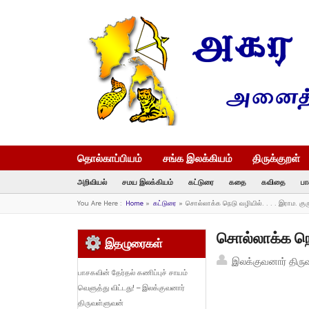
தொல்காப்பியம்
சங்க இலக்கியம்
திருக்குறள்
அறிவியல்
சமய இலக்கியம்
கட்டுரை
கதை
கவிதை
பா
You Are Here :
Home
»
கட்டுரை
»
சொல்லாக்க நெடு வழியில். . . . இராம. கு
சொல்லாக்க நெட
இதழுரைகள்
இலக்குவனார் திரு
பாசகவின் தேர்தல் கணிப்புச் சாயம்
வெளுத்து விட்டது! – இலக்குவனார்
திருவள்ளுவன்