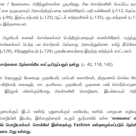
ிறனை / தேவையை அறிந்துகொள்ள முடிகிறது. சில சொற்களின் பெயர்ப்பு நம
மருட்கை தருவதாயும் அமைந்திருப்பதை உணர்கிறோம். மதி வல்லோன் (ப112, நெய்
ு (ப96), இறப்பு ஏற்பாடு (ப.125) ஆட்டக் கடுதாசிகள் (ப.135), சூடளந்தான் (ப.1
யவை இத்தகையன.
 அழகியக் கலைச் சொல்லாக்கம் பெற்றிருப்பதையும் காண்கிறோம். மருத்த
்லாக்கம் பெற்ற பல சொற்கள் அவ்வாறு அமைந்துள்ளன. உமிழ் நீர்க்க
ல் (ப126), சிற்றணுக்கூடு (ப.126) முதலியனவற்றை இதற்கு எடுத்தக் காட்டலாம்.
சொற்களை ஆங்காங்கே காட்டியிருப்பதும் நன்று
. (ப. 42, 118, 142)
ன தொழுவூர் வேலாயுத முதலியார்; பாம்பன் சுவாமிகள், திருமணம் செல்வ 
க., பரிதிமாற் கலைஞர், கா. நமசிவாய முதலியார் முதலான பலர் சொற்பொரு
்கை இந்நூல் விளக்கும்போது அவர்களின் மொழிநடை இயல்பையும் அறிந
பழமைக்கும் இடம் உண்டு; புதுமைக்கும் வரவேற்பு உண்டு. பழையன கழிவத
மொழியின் இயல்பு. இக்கருத்தைக் கூறும் நூற்பாவில் உள்ள
‘காலவகை‘ எ
் மொழியாக்கச் சொல்லே! இன்றைக்கு Fashion என்றழைக்கப்படும் ஆங்க
்லாக அது உள்ளது.