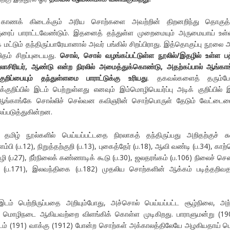
ல் காணக் கிடைக்கும் அரிய சொற்களை அவற்றின் திறனறிந்து தொகுத்த
ரைப் பாராட்டவேண்டும். இதனைத் தந்துள்ள முறைமையும் அருமையாய்
உள்
ட்டும் தந்திருப்பாரேயானால் அவர் பங்கில் சிறப்பிராது. இத்தொகுப்பு நூலை 
ம் சிறப்புடையது.
சொல், சொல் வழங்கப்பட்டுள்ள நூலில்/இதழில் உள்ள பத
ூலாசிரியர், ஆண்டு என்ற நிரலில் அமைத்துக்கொண்டு, அதற்கப்பால் ஆங்கா
ுறிப்பையும் தந்துள்ளமை பாராட்டுக்கு உரியது
. தகவல்களைத் தரும்போ
்குறிப்பில் இடம் பெற்றுள்ளது எனவும் இம்மொழிபெயர்ப்பு அடிக் குறிப்பில் 
 ஆங்காங்கே சொல்லிச் செல்வன கவிஞரின் சொற்பொருள் தேடும் வேட்டை
ப்படுத்துகின்றன.
தமிழ் நூல்களில் பெய்யப்பட்டதை நிரலாகத் தந்திருப்பது அறிதற்குச் 
பி (ப.12), நிறுத்தற்குறி (ப.13), புகைத்தேர் (ப.18), ஆவி வண்டி (ப.34), காற்
ி (ப27), நீர்நிலைக் கண்ணாடிக் கூடு (ப.30), ஜலதரங்கம் (ப.106) நிலைச் செ
் (ப.171), இலவந்திகை (ப.182) முதலிய சொற்களின் ஆக்கம் படித்தறிவத
இடம் பெற்றிருப்பதை அறியும்போது, அச்சொல் பெய்யப்பட்ட சூழ்நிலை, அந
்ட மொழிநடை ஆகியவற்றை விளங்கிக் கொள்ள முடிகிறது. பாராளுமன்று (19
்படம் (191) வாக்கு (1912) போன்ற சொற்கள் அக்காலத்திலேயே அழகியதாய் 