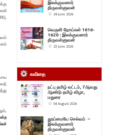
இலக்குவனார்
க்கு
திருவள்ளுவன்
யாவி
24 June 2026
36),
வெருளி நோய்கள் 1616-
1620 : இலக்குவனார்
ுவம்
திருவள்ளுவன்
ோளம்
23 June 2026
கவிதை
கேசவ
ளைத்
நட்பு தமிழ் வட்டம், 7ஆவது
்து
ஆண்டு தமிழ் விழா,
மதுரை
04 August 2026
ும்,
ன்ற
தூய்மையே செல்வம் –
ிலச்
இலக்குவனார்
திருவள்ளுவன்