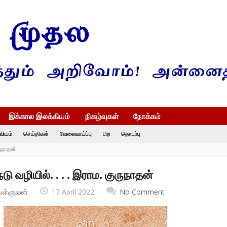
இக்கால இலக்கியம்
நிகழ்வுகள்
நோக்கம்
வியம்
செய்திகள்
வேலைவாய்ப்பு
பிற
தொடர்பு
ருநாதன்
ு வழியில். . . . இராம. குருநாதன்
வள்ளுவன்
17 April 2022
No Comment