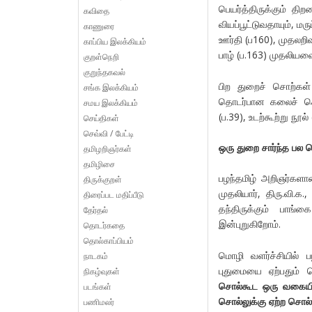
பெயர்த்திருக்கும் த
கவிதை
வியப்பூட்டுவதாயும், 
காணுரை
ஊர்தி (ப160), முதலறிவ
காப்பிய இலக்கியம்
பாழ் (ப.163) முதலி
குறள்நெறி
குறுந்தகவல்
பிற துறைச் சொற்கள்
சங்க இலக்கியம்
தொடர்பான கலைச் சொல
சமய இலக்கியம்
(ப.39), உடற்கூற்று நூ
செய்திகள்
செவ்வி / பேட்டி
ஒரு துறை சார்ந்த பல 
தமிழறிஞர்கள்
தமிழிசை
பழந்தமிழ் அறிஞர்களா
திருக்குறள்
முதலியார், திரு.வி.
திரைப்பட மதிப்பீடு
தந்திருக்கும் பாங
தேர்தல்
இன்புறுகிறோம்.
தொடர்கதை
தொல்காப்பியம்
மொழி வளர்ச்சியில் 
நாடகம்
புதுமையை ஏற்பதும் 
நிகழ்வுகள்
சொல்கூட ஒரு வகையில
படங்கள்
சொல்லுக்கு ஏற்ற சொல
பணிமலர்