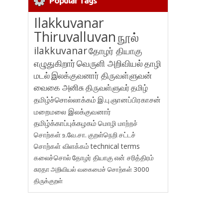
Popular Tags
Ilakkuvanar
Thiruvalluvan
நூல்
ilakkuvanar
தோழர் தியாகு
எழுதுகிறார்
வெருளி அறிவியல்
தாழி
மடல்
இலக்குவனார் திருவள்ளுவன்
வைகை அனிசு
திருவள்ளுவர்
தமிழ்
தமிழ்ச்சொல்லாக்கம்
இ.பு.ஞானப்பிரகாசன்
மறைமலை இலக்குவனார்
தமிழ்க்காப்புக்கழகம்
மொழி மாற்றச்
சொற்கள்
உ.வே.சா.
குறள்நெறி
சட்டச்
சொற்கள் விளக்கம்
technical terms
கலைச்சொல்
தோழர் தியாகு
என் சரித்திரம்
சுரதா
அறிவியல் வகைமைச் சொற்கள் 3000
திருக்குறள்