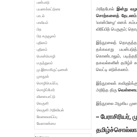
பண்பாடு
அதேபோல்
இன்று வழங
பயணக்கட்டுரை
சொற்களைத் தேடலாம்
பாடல்
‘வான்பிழை‘ எனக் கம்ப
பாவியம்
விரிப்பிற் பெருகும்; தொக
பிற
பிற கருவூலம்
இந்நூலைத் தொகுத்த 
புதினம்
தக்கவாறு பயன்படுத்
புதினம்
கொண்டாலும், படித்த
பொன்மொழி
தகவல்களின் தமிழ்ச் 
மருத்துவம்
வெட்டி எடுக்கலாம்.
மு.இராமகிருட்டிணன்
முகநூல்
இந்நூலைக் கவிஞர்க்கு
மொழிபெயர்ப்பு
அறிந்த திரு
வெள்ளையாம
மொழிப்போர்
விளையாட்டு
இந்நூலை அழகிய முறைய
வெருளி
வெருளி அறிவியல்
–
பேராசிரியர்,
வேலைவாய்ப்பு
வேளாண்மை
தமிழ்ச்சொல்லா