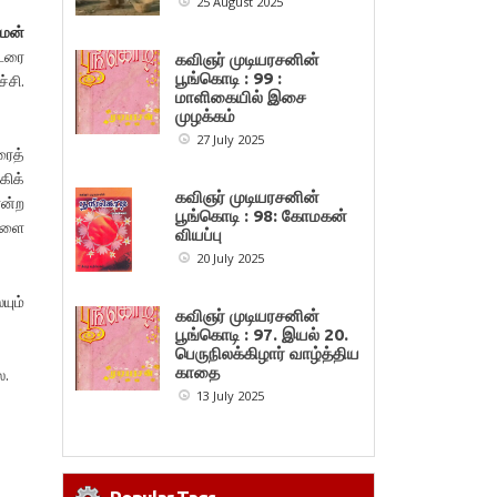
25 August 2025
சமன்
ொடரை
கவிஞர் முடியரசனின்
பூங்கொடி : 99 :
்சி.
மாளிகையில் இசை
முழக்கம்
27 July 2025
ரைத்
கிக்
கவிஞர் முடியரசனின்
ோன்ற
பூங்கொடி : 98: கோமகன்
்களை
வியப்பு
20 July 2025
யும்
கவிஞர் முடியரசனின்
பூங்கொடி : 97. இயல் 20.
பெருநிலக்கிழார் வாழ்த்திய
காதை
ல.
13 July 2025