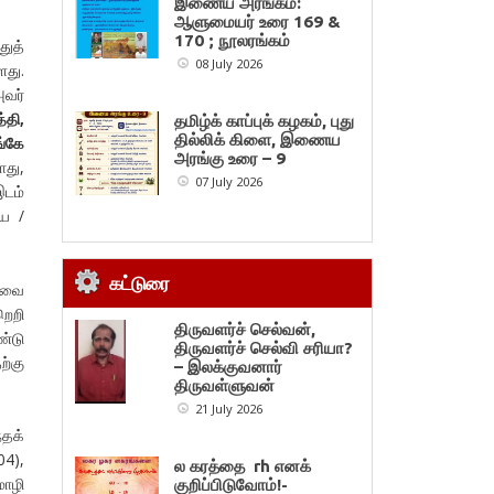
இணைய அரங்கம்:
ஆளுமையர் உரை 169 &
170 ; நூலரங்கம்
ுத்
08 July 2026
ளது.
அவர்
்தி,
தமிழ்க் காப்புக் கழகம், புது
தில்லிக் கிளை, இணைய
ங்கே
அரங்கு உரை – 9
து,
07 July 2026
இடம்
யை /
கட்டுரை
சுவை
றெறி
திருவளர்ச் செல்வன்,
ண்டு
திருவளர்ச் செல்வி சரியா?
ற்கு
– இலக்குவனார்
திருவள்ளுவன்
21 July 2026
்தக்
04),
ல கரத்தை rh எனக்
மொழி
குறிப்பிடுவோம்!-