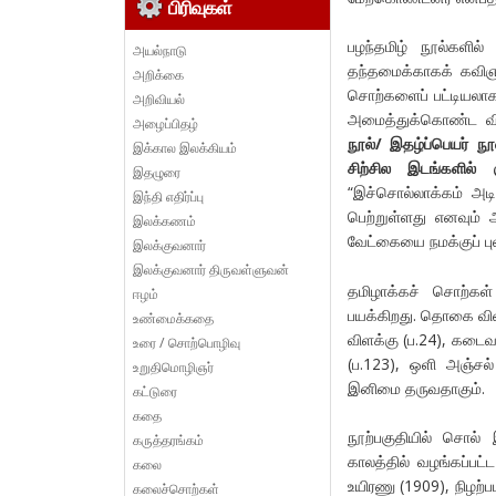
பிரிவுகள்
பழந்தமிழ் நூல்களி
அயல்நாடு
தந்தமைக்காகக் கவிஞ
அறிக்கை
சொற்களைப் பட்டியலாக ம
அறிவியல்
அமைத்துக்கொண்ட வித
அழைப்பிதழ்
நூல்/ இதழ்ப்பெயர் ந
இக்கால இலக்கியம்
சிற்சில இடங்களில் க
இதழுரை
“இச்சொல்லாக்கம் அடிக
இந்தி எதிர்ப்பு
பெற்றுள்ளது எனவும்
இலக்கணம்
வேட்கையை நமக்குப் புல
இலக்குவனார்
இலக்குவனார் திருவள்ளுவன்
தமிழாக்கச் சொற்கள் 
ஈழம்
பயக்கிறது. தொகை விளம்
உண்மைக்கதை
விளக்கு (ப.24), கடைவழ
உரை / சொற்பொழிவு
(ப.123), ஒளி அஞ்சல
உறுதிமொழிஞர்
இனிமை தருவதாகும்.
கட்டுரை
கதை
நூற்பகுதியில் சொல் 
கருத்தரங்கம்
காலத்தில் வழங்கப்பட
கலை
உயிரணு (1909), நிழற
கலைச்சொற்கள்