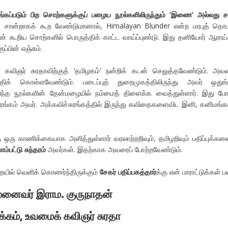
்கப்படும் பிற சொற்களுக்குப் பழைய நூல்களிலிருந்தும் ‘இணை’ அல்லது 
. சான்றாகக் கூற வேண்டுமானால், Himalayan Blunder என்ற மரபுத் த
ன் கூறிய சொற்களில் பொருத்திக் காட்ட வாய்ப்புண்டு. இது தனியோர் ஆராய்ச
ுப்பின் எஞ்சும்.
கவிஞர் சுரதாவிற்குத் ‘தமிழகம்’ நன்றிக் கடன் செலுத்தவேண்டும். அவ
திக் கொள்ளவேண்டும். படைப்புத் துறைமுகத்திலிருந்து அவர் ஒதுங்
றிந்த நூல்களின் தேன்மழையில் நம்மைத் திளைக்க வைத்துள்ளார். இது ப
சுரங்கம் அவர். அக்கவிச்சுரங்கத்தில் இருந்து கவிதைகளைவிட இனி, கனிமங
 ஒரு காணிக்கையாக அளித்துள்ளார் வரலாற்றறிவும், தமிழறிவும் பதிப்புக்கலை
்பட்டு சுந்தரம்
அவர்கள். இதற்காக அவரைப் போற்றவேண்டும்.
ில் வெளிக் கொணர்ந்திருக்கும்
சேகர் பதிப்பகத்தார்
க்கு என் பாராட்டுக்கள் ப
 முனைவர் இராம. குருநாதன்
க்கம், உவமைக் கவிஞர் சுரதா