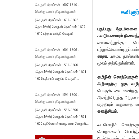
வெருளி நோய்கள் 1607-1610 :
கவிஞர்
இலக்குவனார் திருவள்ளுவன்
(வெருளி நோய்கள் 1601-1606
தொடர்ச்சி) வெருளி நோய்கள் 1607-
புதுப்புது தேடல்க
1610 பந்தய ஊர்தி வெருளி...
சுவடுகளையும் நினைத்து
எல்லாவற்றுக்கும்
பற்றுக்கொண்டிருப்பவ
வெருளி நோய்கள் 1601-1606 :
சுரதா
, பழைய நூல்களில
இலக்குவனார் திருவள்ளுவன்
மூலம் தந்திருக்கிறார்.
(வெருளி நோய்கள் 1591-1600
:தொடர்ச்சி) வெருளி நோய்கள் 1601-
தமிழின் சொற்பொருள் 
1606 பத்தாம் வகுப்பு வெருளி...
அறிவதற்கு ஒரு வழி
பொருள்களை உணர்ந்து 
வெருளி நோய்கள் 1591-1600 :
அவற்றிலிருந்து அரும
இலக்குவனார் திருவள்ளுவன்
எழுதியும் வருவதை வ
(வெருளி நோய்கள் 1586-1590
களஞ்சியம்.
:தொடர்ச்சி) வெருளி நோய்கள் 1591-
1600 பதினொன்றாவது வார வெருளி...
வடமொழிச் சொற்களுக
சொற்களைப் பெயர்த
மேற்கொண்டனர் என்பதற