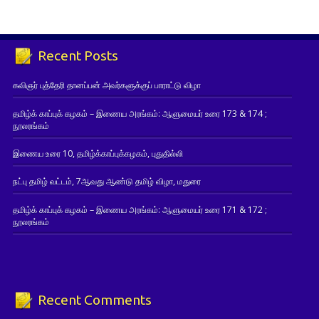
Recent Posts
கவிஞர் புத்தேரி தானப்பன் அவர்களுக்குப் பாராட்டு விழா
தமிழ்க் காப்புக் கழகம் – இணைய அரங்கம்: ஆளுமையர் உரை 173 & 174 ;
நூலரங்கம்
இணைய உரை 10, தமிழ்க்காப்புக்கழகம், புதுதில்லி
நட்பு தமிழ் வட்டம், 7ஆவது ஆண்டு தமிழ் விழா, மதுரை
தமிழ்க் காப்புக் கழகம் – இணைய அரங்கம்: ஆளுமையர் உரை 171 & 172 ;
நூலரங்கம்
Recent Comments