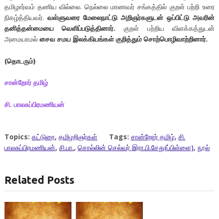
தமிழார்வம் தணிய வில்லை. நெல்லை மாணவர் சங்கத்தில் குறள் பற்றி உரை
நிகழ்த்தியவர்.
வள்ளுவரை மேலைநாட்டு அறிஞர்களுடன் ஒப்பிட்டு அவரின்
தனித்தன்மையை வெளிப்படுத்தினார்.
குறள் பற்றிய விளக்கத்துடன்
அமையாமல்
சைவ சமய இலக்கியங்கள் குறித்தும் சொற்பொழிவாற்றினார்.
(
தொடரும்
)
சான்றோர்
தமிழ்
சி
.
பாலசுப்பிரமணியன்
Topics:
கட்டுரை
,
தமிழறிஞர்கள்
Tags:
சான்றோர் தமிழ்
,
சி.
பாலசுப்பிரமணியன்
,
சி.பா.
,
சொல்லின் செல்வர் இரா.பி.சேது(ப்பிள்ளை)
,
நூல்
Related Posts