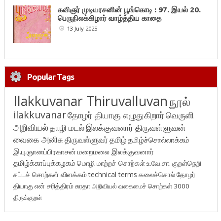
கவிஞர் முடியரசனின் பூங்கொடி : 97. இயல் 20.
பெருநிலக்கிழார் வாழ்த்திய காதை
13 July 2025
Popular Tags
Ilakkuvanar Thiruvalluvan
நூல்
ilakkuvanar
தோழர் தியாகு எழுதுகிறார்
வெருளி
அறிவியல்
தாழி மடல்
இலக்குவனார் திருவள்ளுவன்
வைகை அனிசு
திருவள்ளுவர்
தமிழ்
தமிழ்ச்சொல்லாக்கம்
இ.பு.ஞானப்பிரகாசன்
மறைமலை இலக்குவனார்
தமிழ்க்காப்புக்கழகம்
மொழி மாற்றச் சொற்கள்
உ.வே.சா.
குறள்நெறி
சட்டச் சொற்கள் விளக்கம்
technical terms
கலைச்சொல்
தோழர்
தியாகு
என் சரித்திரம்
சுரதா
அறிவியல் வகைமைச் சொற்கள் 3000
திருக்குறள்