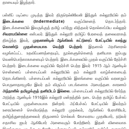
தாயையும் இழந்தார்.
பள்ளிப் படிப்பை முடித்த இவர் திருநெல்லிவேலி இந்துக் கல்லூரியில் தம்
இடைக்கலை (Indermediate)
வகுப்பினைத் தொடர்ந்தார்.
இடைக்கலையில் இவருக்குத் தமிழ் பயிற்று வித்தவர் தொல்காப்பிய வல்லுநர்
சிவராமபிள்ளை
என்பவர். இந்துக் கல்லூரி தமிழ்ப் பேரவைத் தலைவராகத்
திகழ்ந்த இவர்,
முதலாண்டில் ஆங்கிலக் கட்டுரைப் போட்டியில் கலந்து
கொண்டு முதன்மையாக வெற்றி பெற்றார்
. இதனால் அரசினரால்
வழங்கப்பட்ட உதவிப்பணத்தையும், நூல்களுக்கெனத் தனியாக ஐம்பது
வெண்பொற்காசுகளையும் பெற்றார். இடைக்கலையில் முதல் வகுப்பில் தேர்ச்சி
பெற்றார். இடைக்கலை வகுப்பில் தேர்ச்சி பெற்ற இவர் 1915 ஆம் ஆண்டில்
சென்னைப் பச்சையப்பன் கல்லூரியில் தம் கல்லூரி வாழ்க்கையைத்
தொடங்கினார். பச்சையப்பன் கல்லூரியில் இளங்கலை வகுப்பில் வரலாறும்
பொருளாதாரமுமே இவர் தம் விருப்பப் பாடங்களாக அமைந்தன. காரணம்
அந்நாளில் தமிழுக்குத் தனியிடம் இல்லை.
பச்சையப்பன் கல்லூரியில் சேர்ந்த
அடுத்த ஆண்டில் 1916இல் கல்லூரி மன்றத்தில் நடை பெற்ற தமிழ்ப் பேச்சுப்
போட்டியில் முதன்மையாக நின்றார். அப்பேச்சுப் போட்டியில் இவர்தம்
உரையினைச் செவிமடுத்த கல்லூரி முதல்வர், ஆங்கிலப் பேராசிரியர்,
தமிழ்த்துறைத்தலைவர் திருமணம் செல்வக் கேசவராய முதலியார், நடுவர்
சதாசிவ ஐயர் ஆகியோர் அனைவரும் போற்றினர். இதன் விளைவாக
இளங்கலை முடித்த உடனேயே பச்சையப்பன் கல்லூரித் தமிழ்த் துறையில்