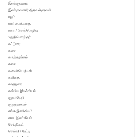
இலக்குவனார்
இலக்குவனார் திருவள்ளுவன்
ஈழம்
உண்மைக்கதை
உரை / சொற்பொழிவு
உறுதிமொழிஞர்
கட்டுரை
கதை
கருத்தரங்கம்
கலை
கலைச்சொற்கள்
கவிதை
காணுரை
காப்பிய இலக்கியம்
குறள்நெறி
குறுந்தகவல்
சங்க இலக்கியம்
சமய இலக்கியம்
செய்திகள்
செவ்வி / பேட்டி