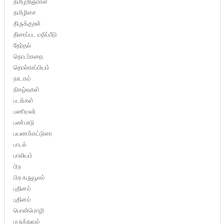
தமிழறிஞர்கள்
தமிழிசை
திருக்குறள்
திரைப்பட மதிப்பீடு
தேர்தல்
தொடர்கதை
தொல்காப்பியம்
நாடகம்
நிகழ்வுகள்
படங்கள்
பணிமலர்
பண்பாடு
பயணக்கட்டுரை
பாடல்
பாவியம்
பிற
பிற கருவூலம்
புதினம்
புதினம்
பொன்மொழி
மருத்துவம்