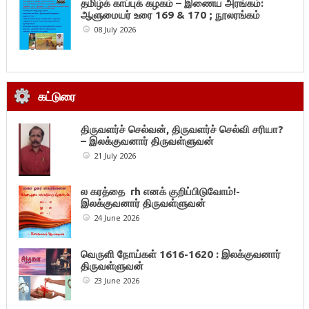
தமிழ்க் காப்புக் கழகம் – இணைய அரங்கம்:
ஆளுமையர் உரை 169 & 170 ; நூலரங்கம்
08 July 2026
கட்டுரை
திருவளர்ச் செல்வன், திருவளர்ச் செல்வி சரியா?
– இலக்குவனார் திருவள்ளுவன்
21 July 2026
ல கரத்தை rh எனக் குறிப்பிடுவோம்!-
இலக்குவனார் திருவள்ளுவன்
24 June 2026
வெருளி நோய்கள் 1616-1620 : இலக்குவனார்
திருவள்ளுவன்
23 June 2026