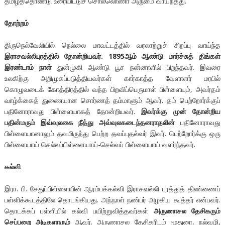
தமிழ்த்தொண்டு உரையிட்டுச் சொல்லொணா அருமை வாய்ந்தது.
தோற்றம்
திருநெல்வேலியில் நெல்லை மாவட்டத்தில் வரலாற்றுச் சிறப்பு வாய்ந்த
இராசவல்லிபுரத்தில் தோன்றியவர். 1895ஆம் ஆண்டு மார்ச்சுத் திங்கள்
இரண்டாம் நாள்
துன்முகி ஆண்டு பூச நன்னாளில் பிறந்தவர். இவரை
உலகிற்கு அறிமுகப்படுத்தியவர்கள் கார்காத்த வேளாளர் மரபில்
கொழுவடைக் கோத்திரத்தில் வந்த பிறவிப்பெருமாள் பிள்ளையும், அவர்தம்
வாழ்க்கைத் துணையான சொர்ணத் தம்மாளும் ஆவர். தம் பெற்றோர்க்குப்
பதினோராவது பிள்ளையாகத் தோன்றியவர்.
இவர்க்கு முன் தோன்றிய
பதின்மரும் இவ்வுலகை நீத்து அவ்வுலகடைந்தனராதலின்
பதினோராவது
பிள்ளையானாலும் தவமிருந்து பெற்ற தவப்புதல்வர் இவர். பெற்றோர்க்கு ஒரு
பிள்ளையாய் செல்லப்பிள்ளையாய்-செல்வப் பிள்ளையாய் வளர்ந்தவர்.
கல்வி
இரா. பி. சேதுப்பிள்ளையின் ஆரம்பக்கல்வி இராசவல்லி புரத்துத் திண்ணைப்
பள்ளிக்கூடத்திலே தொடங்கியது. அந்நாள் நண்பர் அழகிய கூத்தர் என்பவர்.
தொடக்கப் பள்ளியில் கல்வி பயிற்றுவித்தவர்கள்
அருணாசல தேசிகரும்
செப்பறை அடிகளாரும்
ஆவர். அருணாசல தேசிகரிடம் மூதுரை, நல்வழி,