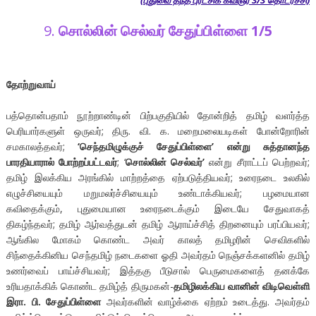
9.
சொல்லின் செல்வர் சேதுப்பிள்ளை 1/5
தோற்றுவாய்
பத்தொன்பதாம் நூற்றாண்டின் பிற்பகுதியில் தோன்றித் தமிழ் வளர்த்த
பெரியார்களுள் ஒருவர்; திரு. வி. க. மறைமலையடிகள் போன்றோரின்
சமகாலத்தவர்;
‘செந்தமிழுக்குச் சேதுப்பிள்ளை’ என்று சுத்தானந்த
பாரதியாரால் போற்றப்பட்டவர்
; ‘
சொல்லின் செல்வர்’
என்று சீராட்டப் பெற்றவர்;
தமிழ் இலக்கிய அரங்கில் மாற்றத்தை ஏற்படுத்தியவர்; உரைநடை உலகில்
எழுச்சியையும் மறுமலர்ச்சியையும் உண்டாக்கியவர்; பழமையான
கவிதைக்கும், புதுமையான உரைநடைக்கும் இடையே சேதுவாகத்
திகழ்ந்தவர்; தமிழ் ஆர்வத்துடன் தமிழ் ஆராய்ச்சித் திறனையும் பரப்பியவர்;
ஆங்கில மோகம் கொண்ட அவர் காலத் தமிழரின் செவிகளில்
சிந்தைக்கினிய செந்தமிழ் நடைகளை ஓதி அவர்தம் நெஞ்சக்களனில் தமிழ்
உணர்வைப் பாய்ச்சியவர்; இத்தகு பீடுசால் பெருமைகளைத் தனக்கே
உரியதாக்கிக் கொண்ட தமிழ்த் திருமகன்-
தமிழிலக்கிய வானின் விடிவெள்ளி
இரா. பி. சேதுப்பிள்ளை
அவர்களின் வாழ்க்கை ஏற்றம் உடைத்து. அவர்தம்