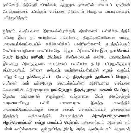
நன்னெறி, நீதிநெறி விளக்கம், ஆறுமுக நாவலரின் பாலபாடப் பகுதிகள்
போன்றவற்றைப் பயின்றார். செப்பறை அடிகளார் சிவஞான மாபாடியத்தைப்
பயிற்றுவித்தார்.
ஐந்தாம் வகுப்புவரை இராசவல்லிபுரத்துத் திண்ணைப் பள்ளிக்கூடத்தில்
பயின்ற இவர் தம் உயர்நிலைக் கல்வியைத் திருநெல்வேலியைச் சார்ந்த
பாளையங்கோட்டையில் கத்தோலிக்கப் பாதிரிமார்களால் நடத்தப்பெறும்
சேவியர் உயர்நிலைப் பள்ளியில் தொடர்ந்தார். அப்பள்ளியில் இவர் தம்
செல்லப்
பெயர் இரும்பு மனிதர்
. இவர்தம் திண்மையைக் கண்டே மாணவர்கள்
இவ்வாறு அழைத்தனர். உயர்நிலைப் பள்ளியில் தமிழ் பயிற்றுவித்தவர்
சுப்பிரமணியப் பிள்ளை என்பவர். உயர்நிலைப்பள்ளியில் ஏழாம் வகுப்புப்
பயிலும்போது
நல்லொழுக்கப் பரிசாகத் திருக்குறள் நூலினைப் பெற்றார்
.
பெற்றவர் ஊர் வந்தபோது தொடக்கப்பள்ளி ஆசிரியரான செப்பறை
அடிகளாரின் அறிவுரையால்
நாள்தோறும் திருக்குறளை மனனம் செய்தார்
.
இதுவே பின்னாளில் திருக்குறள் வல்லுநராக இவர் திகழ்தற்குக்
காரணமாகியது. பள்ளி மாணவராக இருந்த காலத்தில்
பாளையங்கோட்டைக்குச் சைவ சபைத் தொண்டர்படைத் தலைவராக
இருந்தார். அக்காலத்தில் சோழவந்தான்
அரசஞ்சண்முகனாரால்
சிறுத்தொண்டன்’ என்று பாராட்டப் பெற்றார்
. பதினைந்தாம் ஆண்டில் தம்
பள்ளி வாழ்க்கையை முற்றுவித்த இவர், அதே ஆண்டில் தம் அருமைத்