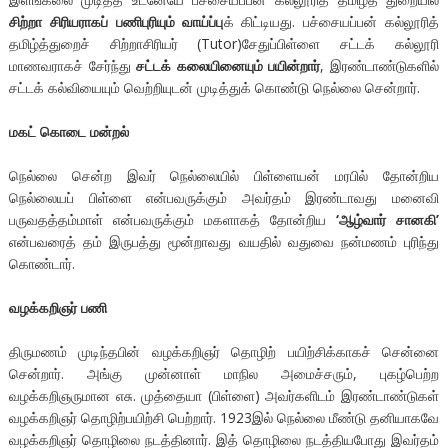
சிற்றா சிரியராகப் பணிபுரியும் வாய்ப்பு
க் கிட்டியது. பச்சையப்பன் கல்லூரித்
தமிழ்த்துறைச் சிற்றாசிரியர் (Tutor)சேதுப்பிள்ளை சட்டக் கல்லூரி
மாணவராகச் சேர்ந்து
சட்டக் கலையினையும் பயின்றார்
, இரண்டாண்டுகளில்
சட்டக் கல்வியையும் வெற்றியுடன் முடித்துக் கொண்டு நெல்லை சென்றார்.
மகட் கொடை மன்றல்
நெல்லை சென்ற இவர் நெல்லையில் பிள்ளையன் மரபில் தோன்றிய
நெல்லையப் பிள்ளை என்பவருக்கும் அவர்தம் இரண்டாவது மனைவி
பருவதத்தம்மாள் என்பவருக்கும் மகளாகத் தோன்றிய
‘ஆழ்வார் சானகி’
என்பவரைத் தம் இருபத்து மூன்றாவது வயதில் வதுவை நன்மணம் புரிந்து
கொண்டார்.
வழக்கறிஞர் பணி
திருமணம் முடிந்தபின் வழக்கறிஞர் தொழிற் பயிற்சிக்காகச் சென்னை
சென்றார். அங்கு முன்னாள் மாநில அமைச்சரும், புகழ்பெற்ற
வழக்கறிஞருமான எசு. முத்தையா (பிள்ளை) அவர்களிடம் இரண்டாண்டுகள்
வழக்கறிஞர் தொழிற்பயிற்சி பெற்றார். 1923இல் நெல்லை மீண்டு தனியாகவே
வழக்கறிஞர் தொழிலை நடத்தினார். இத் தொழிலை நடத்தியபோது இவர்தம்