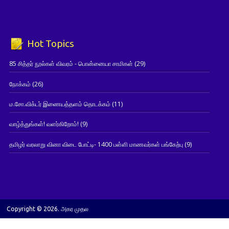
Hot Topics
85 சித்தர் நூல்கள் விவரம் - பொன்னையா சாமிகள்
(29)
நோக்கம்
(26)
ம.சோ.விக்டர் இணையத்தளம் தொடக்கம்
(11)
வாழ்த்துங்கள்! வளர்கிறோம்!
(9)
தமிழர் வரலாறு வினா விடை போட்டி- 1400 பள்ளி மாணவர்கள் பங்கேற்பு
(9)
Copyright © 2026. அகர முதல