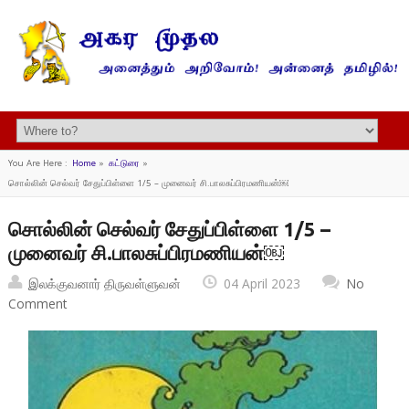
You Are Here :
Home
»
கட்டுரை
»
சொல்லின் செல்வர் சேதுப்பிள்ளை 1/5 – முனைவர் சி.பாலசுப்பிரமணியன்￼
சொல்லின் செல்வர் சேதுப்பிள்ளை 1/5 –
முனைவர் சி.பாலசுப்பிரமணியன்￼
இலக்குவனார் திருவள்ளுவன்
04 April 2023
No
Comment