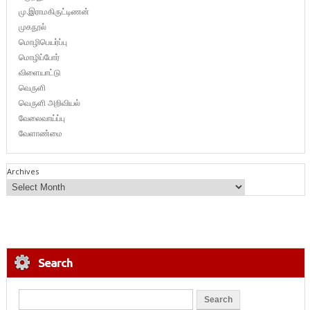
மு.இராமகிருட்டிணன்
முகநூல்
மொழிபெயர்ப்பு
மொழிப்போர்
விளையாட்டு
வெருளி
வெருளி அறிவியல்
வேலைவாய்ப்பு
வேளாண்மை
Archives
Search