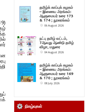
தமிழ்க் காப்புக் கழகம்
– இணைய அரங்கம்:
ஆளுமையர் உரை 173
& 174 ; நூலரங்கம்
19)
06 August 2026
ழ்
த்த
ில்
நட்பு தமிழ் வட்டம்,
7ஆவது ஆண்டு தமிழ்
ார்
விழா, மதுரை
04 August 2026
மான
ரபு
தமிழ்க் காப்புக் கழகம்
்றி
– இணைய அரங்கம்:
ஆளுமையர் உரை 169
& 170 ; நூலரங்கம்
08 July 2026
ுப்
க்
நிகழ்வுகள்