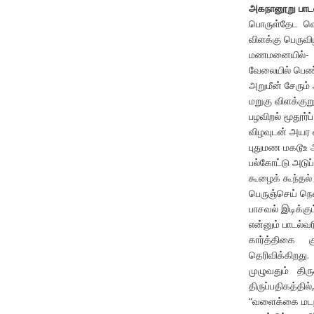
அகநானூறு பாடல் 
பொருள்தேட வெ
விளக்கு பெருவி
மணமனையில்- த
வேலையில் பெண்க
அறுமீன் சேரும்
மறுகு விளக்குற
பழவிறல் மூதூர்ப
விழவுடன் அயர வ
புதுமண மகடூஉ அ
பல்கோட்டு அடுப
கூழைக் கூந்தல்
பெருஞ்செய் நெல்
பாசவல் இடிக்கும
என்னும் பாடல்வ
கார்த்திகை க
தெரிவிக்கிறது
முழுவதும் திர
திருப்பதிகத்தில்
“வளைக்கை மடநல