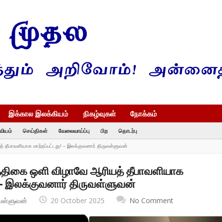
இக்கால இலக்கியம்
நிகழ்வுகள்
நோக்கம்
வியம்
செய்திகள்
வேலைவாய்ப்பு
பிற
தொடர்பு
் தீபாவளியாக மாற்றப்பட்டது! – இலக்குவனார் திருவள்ளுவன்
்த்திகை ஒளி விழாவே ஆரியத் தீபாவளியாக
! – இலக்குவனார் திருவள்ளுவன்
வள்ளுவன்
20 October 2025
No Comment