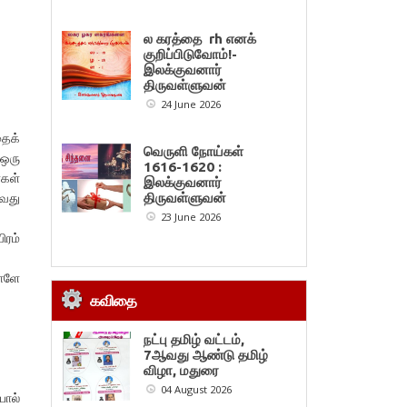
ல கரத்தை rh எனக்
குறிப்பிடுவோம்!-
இலக்குவனார்
திருவள்ளுவன்
24 June 2026
தைக்
வெருளி நோய்கள்
 ஒரு
1616-1620 :
்கள்
இலக்குவனார்
்வது
திருவள்ளுவன்
23 June 2026
ரம்
நாளே
கவிதை
நட்பு தமிழ் வட்டம்,
7ஆவது ஆண்டு தமிழ்
விழா, மதுரை
04 August 2026
ோல்