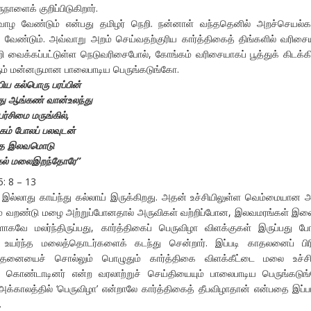
ுநாளைக் குறிப்பிடுகிறார்.
வாழ வேண்டும் என்பது தமிழர் நெறி. நன்னாள் வந்ததெனில் அறச்செயல்க
 வேண்டும். அவ்வாறு அறம் செய்வதற்குரிய கார்த்திகைத் திங்களில் வரிச
றி வைக்கப்பட்டுள்ள நெடுவரிசைபோல், கோங்கம் வரிசையாகப் பூத்துக் கிடக்க
ரும் மன்னருமான பாலைபாடிய பெருங்கடுங்கோ.
ய கல்பொரு பரப்பின்
து ஆங்கண் வான்உலந்து
்சிமை மருங்கில்,
கம் போலப் பலவுடன்
்த இலவமொடு
ங்கல் மலைஇறந்தோரே”
5: 8 – 13
ல்லாது காய்ந்து கல்லாய் இருக்கிறது. அதன் உச்சியிலுள்ள வெம்மையான 
ம் வறண்டு மழை அற்றுப்போனதால் அருவிகள் வற்றிப்போன, இலவமரங்கள் இ
ளாகவே மலர்ந்திருப்பது, கார்த்திகைப் பெருவிழா விளக்குகள் இருப்பது ப
த உயர்ந்த மலைத்தொடர்களைக் கடந்து சென்றார். இப்படி காதலனைப் பிர
தனையைச் சொல்லும் பொழுதும் கார்த்திகை விளக்கீட்டை மலை உச்சிய
் கொண்டாடினர் என்ற வரலாற்றுச் செய்தியையும் பாலைபாடிய பெருங்கடு
ர். அக்காலத்தில் ‘பெருவிழா’ என்றாலே கார்த்திகைத் தீபவிழாதான் என்பதை இப்ப
.