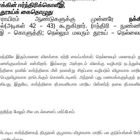
க்கின் ஈர்ந்திரிக்கொளீஇ,
் தூஉய்க் கைதொழுது
ராயிரம் ஆண்டுகளுக்கு முன்னரே
நக்க
ில்(அடிகள் 42 – 43) கூறுகிறார். (ஈந்திரி – நுண்
ீஇ – கொளுத்தி; நெல்லும் மலரும் தூஉய் – நெல்லைய
்திலே இரும்பாலான விளக்கை ஏற்றி வைப்பார்கள்; நெல்லையும் மலரையும் 
்குவார்கள் என்கிறார். இவ்வாறு அன்றாடம் விளக்கு வழிபாடு நடந்துள்
்த்திகை நாளில் கார்த்திகை மீன் நாளன்று சிறப்பாக வழிபடும் விழாவாக மாறி
 பெருவிழாவாக நாடெங்கும் கொண்டாடினர். அந்நாள் புது மணமக்களுக்குத்
்கியது. இதுவே, கார்த்திகை தீபாவளியாக மாறிய பின்னர்த் தலை தீபாவள
குறித்த மேலும் சில பாடல்களைப் பார்ப்போம்.
ாடிய கார்த்திகைத் திருநாள் குமுகாய விழாவாக மாறிப் பல குடும்பங்கள் சேர்
மாறியுள்ளது.