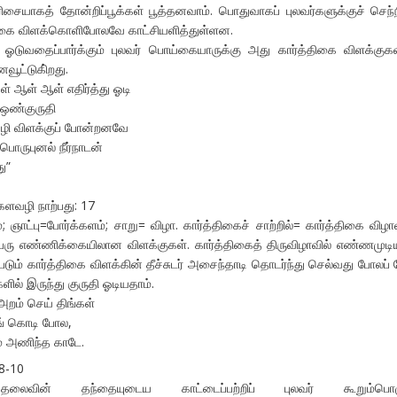
ிசையாகத் தோன்றிப்பூக்கள் பூத்தனவாம். பொதுவாகப் புலவர்களுக்குச் செந்ந
்திகை விளக்கொளிபோலவே காட்சியளித்துள்ளன.
தி ஓடுவதைப்பார்க்கும் புலவர் பொய்கையாருக்கு அது கார்த்திகை விளக்குக
ூட்டுகி்றது.
னுள் ஆள் ஆள் எதிர்த்து ஓடி
் ஒண்குருதி
 கழி விளக்குப் போன்றனவே
ொருபுனல் நீர்நாடன்
ு”
களவழி நாற்பது: 17
; ஞாட்பு=போர்க்களம்; சாறு= விழா. கார்த்திகைச் சாற்றில்= கார்த்திகை விழாவ
ெரு எண்ணிக்கையிலான விளக்குகள். கார்த்திகைத் திருவிழாவில் எண்ணமுட
படும் கார்த்திகை விளக்கின் தீச்சுடர் அசைந்தாடி தொடர்ந்து செல்வது போலப் ப
களில் இருந்து குருதி ஓடியதாம்.
அறம் செய் திங்கள்
ுங் கொடி போல,
ம் அணிந்த காடே.
8-10
 தலைவின் தந்தையுடைய காட்டைப்பற்றிப் புலவர் கூறும்பொழ