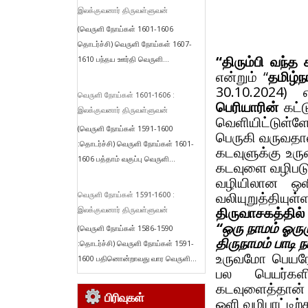
இலக்குவனார் திருவள்ளுவன்
(வெருளி நோய்கள் 1601-1606
தொடர்ச்சி) வெருளி நோய்கள் 1607-
“திரும்பி வந்த
1610 பந்தய ஊர்தி வெருளி...
என்றும் “
தமிழ்ந
30.10.2024) 
வெருளி நோய்கள் 1601-1606 :
பெரியாரின்
கட்ட
இலக்குவனார் திருவள்ளுவன்
வெளியிட்டுள்ளே
(வெருளி நோய்கள் 1591-1600
பெருகி வருவதால
:தொடர்ச்சி) வெருளி நோய்கள் 1601-
கடவுளுக்கு உ
1606 பத்தாம் வகுப்பு வெருளி...
கடவுளை வழிபடுவ
வழியிலான ஒளி
வலியுறுத்தியுள்ள
வெருளி நோய்கள் 1591-1600 :
திருவாசகத்தில
இலக்குவனார் திருவள்ளுவன்
“ஒரு நாமம் ஓருர
(வெருளி நோய்கள் 1586-1590
திருநாமம் பாட
:தொடர்ச்சி) வெருளி நோய்கள் 1591-
உருவமோ பெயரே
1600 பதினொன்றாவது வார வெருளி...
பல பெயர்களி
கடவுளைத்தான் 
பிரிவுகள்
ஒளி வழிபாட்டிற