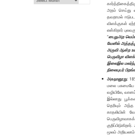
கார்த்திகைத்திர
அறம் செய்து 
தவறாமல் ஈடுபட
விளக்குகள் ஏற்
என்கிறார் புலவ
“
பைதுஅற வெம்பி
வேனில் அத்தத்
அருவி ஆன்ற உயர
பெருவிழா விளக்
இலைஇல மலர்ந
நிலையுயர் பிற
அகநானூறு
: 18
மலை பசுமையே இ
வழியிலே, வான
இல்லாது பூக்க
தெரியும் அந்
காதலியின் வே
பெருவிழாவாகக
குறிப்பிடுகிறா
மூலம் அறியலாம்