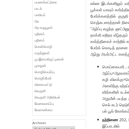
பயணக்கட்டுரை
எல்லா இடங்களிலும் வர
பாடல்
பூக்கள் யாவும் கார்த
பாவியம்
போர்க்களத்தில் குரு
பிற
செஞ்சுடரைத்தான் நினைவ
பிற கருவூலம்
“ஆர்ப்பு எழுந்த ஞாட்பி
புதினம்
தாக்கி எறிதர வீழ்தரும
புதினம்
கார்த்திகைச் சாற்றில்
பொன்மொழி
போர்க் கொடித் தானை ப
மருத்துவம்
ஆர்து அமர்அட்ட களத்த
மு.இராமகிருட்டிணன்
முகநூல்
பொய்கையார் , 
மொழிபெயர்ப்பு
ஆர்ப்பு=ஆரவாரம்
மொழிப்போர்
கழி விளக்கு=ப
விளையாட்டு
அளவிற்கு ஏற்றப்
வெருளி
வீரர்களின் உடல்
வெருளி அறிவியல்
அறுமீன் பயந்த 
வேலைவாய்ப்பு
செல் சுடர் நெட
வேளாண்மை
பல் பூங் கோங்க
நற்றிணை
202, 
Archives
இப்பாடலில்