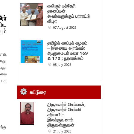
கவிஞர் புத்தேரி
தானப்பன்
அவர்களுக்குப் பாராட்டு
ீரர்
விழா
ணிய
07 August 2026
ும்
தமிழ்க் காப்புக் கழகம்
– இணைய அரங்கம்:
ஆளுமையர் உரை 169
தூவி
& 170 ; நூலரங்கம்
ளது.
08 July 2026
யது.
 தலை
ியாக
கட்டுரை
திருவளர்ச் செல்வன்,
திருவளர்ச் செல்வி
சரியா? –
இலக்குவனார்
திருவள்ளுவன்
ந்து
21 July 2026