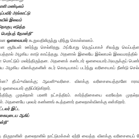
ளி மண்டிலம்
ப்பவிர் அங்காட்டு
யில் இலவம்
ொகுபு எடுத்த
ி பொற்பத் தோன்றி”
) என
ஒளவையார்
கூறுவதிலிருந்து புரிந்து கொள்ளலாம்.
ன சூரியன் ஊர்ந்து செல்கிறது. அப்போது நெருப்பாகச் சிவந்து வெப்பத்
ெப்பத்தால் அழகிய காடு காய்ந்தது. அதனால் இலையே இல்லாமல் இலவமரத்தில்
்லா மொட்டும் மலர்ந்திருந்தன. அதனைக் கண்டார் ஒளவையார்.அவருக்குப் பெண
்றிய அழகிய விளக்குகளின் சுடர் கொடியாகப் படர்ந்து வரிசையாய் நீண்டு செல
ன்ன? தீபம்=விளக்கு; ஆவளி=வரிசை. விளக்கு வரிசையைத்தானே ஈராயி
ஒளவையார் குறிப்பிடுகிறார்.
ரத்திற்கு முதல்நாள் பரணி நட்சத்திரம். கார்த்திகையை வரவேற்க முதல்
கள். அதனையே புலவர் கண்ணங் கூத்தனார் தலைநாள்விளக்கு என்கிறார்.
ட்டவர் இட்ட
தகையுடைய ஆகிப்
்றி”
த் திருநாளின் தலைநாளில் நாட்டுமக்கள் ஏற்றி வைத்த விளக்கு வரிசையைப் ப