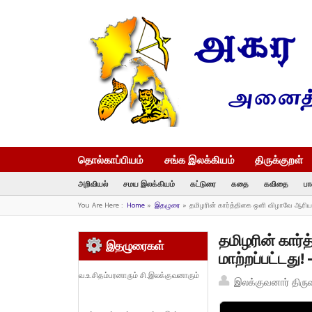
தொல்காப்பியம்
சங்க இலக்கியம்
திருக்குறள்
அறிவியல்
சமய இலக்கியம்
கட்டுரை
கதை
கவிதை
பா
You Are Here :
Home
»
இதழுரை
»
தமிழரின் கார்த்திகை ஒளி விழாவே ஆரியத
தமிழரின் கார
இதழுரைகள்
மாற்றப்பட்டது
வ.உ.சிதம்பரனாரும் சி.இலக்குவனாரும்
இலக்குவனார் திரு