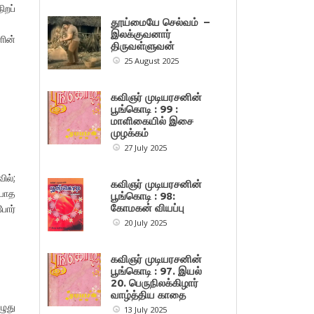
ிறப்
தூய்மையே செல்வம் –
இலக்குவனார்
ளின்
திருவள்ளுவன்
25 August 2025
கவிஞர் முடியரசனின்
பூங்கொடி : 99 :
மாளிகையில் இசை
முழக்கம்
27 July 2025
ில்;
கவிஞர் முடியரசனின்
ியாத
பூங்கொடி : 98:
ோர்
கோமகன் வியப்பு
20 July 2025
கவிஞர் முடியரசனின்
பூங்கொடி : 97. இயல்
20. பெருநிலக்கிழார்
வாழ்த்திய காதை
ுது
13 July 2025