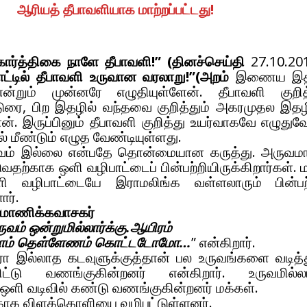
ஆரியத் தீபாவளியாக மாற்றப்பட்டது!
 கார்த்திகை நாளே தீபாவளி!” (தினச்செய்தி
27.10.20
ாட்டில் தீபாவளி உருவான வரலாறு!”(அறம்
இணைய இத
என்றும் முன்னரே எழுதியுள்ளேன். தீபாவளி குறி
ுரை, பிற இதழில் வந்தவை குறித்தும் அகரமுதல இதழ
ன். இருப்பினும் தீபாவளி குறித்து உயர்வாகவே எழுதுவே
் மீண்டும் எழுத வேண்டியுள்ளது.
ருவம் இல்லை என்பதே தொன்மையான கருத்து. அருவ
தற்காக ஒளி வழிபாட்டைப் பின்பற்றியிருக்கிறார்கள். ம
 வழிபாட்டையே இராமலிங்க வள்ளலாரும் பின்பற
ார்.
் மாணிக்கவாசகர்
ுவம் ஒன்றுமில்லார்க்கு.ஆயிரம்
ி நாம் தெள்ளேணம் கொட்டடோமோ…
” என்கிறார்.
ா இல்லாத கடவுளுக்குத்தான் பல உருவங்களை வடித்த
ட்டு வணங்குகின்றனர் என்கிறார். உருவமில்லா
ஒளி வடிவில் கண்டு வணங்குகின்றனர் மக்கள்.
்காக விளக்கொளியை வழிபட்டுள்ளனர்.