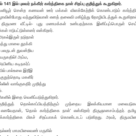
141 இல் புலவர் நக்கீரர் கார்த்திகை நாள் சிறப்பு குறித்துக் கூறுகிறார்.
ளியூர் சென்ற கணவன் ஊர் மக்கள் விளக்கேற்றிக் கொண்டாடும் கார்த்
ழாவின்போது வந்துவிடுவான் எனத் தலைவி மகிழ்ந்து தோழியிடத்துக் கூறுகிறாள
ிருமண வீட்டில்- புது மணமக்கள் உண்பதற்காக இனிப்புப்பொருள் செய்
ள் ஈடுபட்டுள்ளனர் என்கிறார்.
 அகல்இருள் நடுநாள்
ுத்து மாலை தூக்கி
் பலருடன் துவன்றிய
ருகதில்! அம்ம,
யினிய கடிநகர்ப்
்பில் பால்உலை இறீஇ
 குறுந்தொடி மகளிர்
லின் வாங்குகதிர் முறித்து
்.
ரிகளில் இதை வெளிப்படுத்துகிறார்.
ுறித்துத் தொல்காப்பியத்திற்கும் முந்தைய இலக்கியமான மலைபடுகட
. எனவேதான், ‘தொல் கார்த்திகை நாள்’ என்கிறார் திருஞானசம்பந்தர். தமி
ுக்கார்த்திகை மிகச் சிறப்பாகக் கொண்டாடப் படுகிறது. அவர், திருமயி
,
்லார் மாமயிலைவண் மருகில்