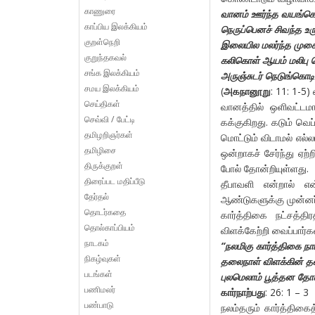
காணுரை
வானம் ஊர்ந்த வயங்கொ
காப்பிய இலக்கியம்
நெருப்பெனச் சிவந்த உரு
குறள்நெறி
இலையில மலர்ந்த முகை
குறுந்தகவல்
கலிகொள் ஆயம் மலிபு த
சங்க இலக்கியம்
அருஞ்சுடர் நெடுங்கொட
சமய இலக்கியம்
(
அகநானூறு
: 11: 1-5
செய்திகள்
வானத்தில் ஒளிவட்டமா
செவ்வி / பேட்டி
கக்குகிறது. கடும் வ
தமிழறிஞர்கள்
மொட்டும் விடாமல் எல
தமிழிசை
ஒன்றாகச் சேர்ந்து ஏற
திருக்குறள்
போல் தோன்றியுள்ளது.
திரைப்பட மதிப்பீடு
தீபாவளி என்றால் எ
தேர்தல்
ஆண்டுகளுக்கு முன்னர் 
தொடர்கதை
கார்த்திகை நட்சத்தி
தொல்காப்பியம்
விளக்கேற்றி வைப்பார்
நாடகம்
“நலமிகு கார்த்திகை நா
நிகழ்வுகள்
தலைநாள் விளக்கின் 
படங்கள்
புலமெலாம் பூத்தன தோன
பணிமலர்
கார்நாற்பது
: 26: 1 – 3
பண்பாடு
நலம்தரும் கார்த்திகை