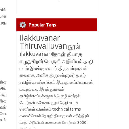
ளில்
ையாக
ிறது
Popular Tags
Ilakkuvanar
Thiruvalluvan
நூல்
ilakkuvanar
தோழர் தியாகு
எழுதுகிறார்
வெருளி அறிவியல்
தாழி
மடல்
இலக்குவனார் திருவள்ளுவன்
வைகை அனிசு
திருவள்ளுவர்
தமிழ்
அந்த
தமிழ்ச்சொல்லாக்கம்
இ.பு.ஞானப்பிரகாசன்
லையே
மறைமலை இலக்குவனார்
ோலத்
தமிழ்க்காப்புக்கழகம்
மொழி மாற்றச்
ிந்த
சொற்கள்
உ.வே.சா.
குறள்நெறி
சட்டச்
ில்
சொற்கள் விளக்கம்
technical terms
ங்கோ
கலைச்சொல்
தோழர் தியாகு
என் சரித்திரம்
ாடல்
சுரதா
அறிவியல் வகைமைச் சொற்கள் 3000
திருக்குறள்