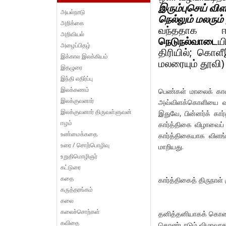
இரும்புசெய் விள
அயல்நாடு
நெல்லும் மலரும
அறிக்கை
வந்ததாக ஈ
அறிவியல்
நெடுநல்வாடை
ய
அழைப்பிதழ்
திரியில்; கொள
இக்கால இலக்கியம்
மலரையும் தூவி)
இதழுரை
இந்தி எதிர்ப்பு
இலக்கணம்
பெண்கள் மாலைக் காலத
இலக்குவனார்
அவ்விளக்கொளியை வணங
இலக்குவனார் திருவள்ளுவன்
இதுவே, பின்னர்க் கார
ஈழம்
கார்த்திகை விழாவைப்
உண்மைக்கதை
கார்த்திகையாக விளங
உரை / சொற்பொழிவு
மாறியது.
உறுதிமொழிஞர்
கட்டுரை
கதை
கார்த்திகைத் திருநாள் 
கருத்தரங்கம்
கலை
கலைச்சொற்கள்
தனித்தனியாகக் கொண்ட
கவிதை
கொண்டாடும் விழாவாக 