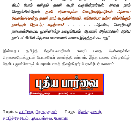
கிடப் போம் என்றும் தான் கூறி வருகின்றார்கள். அதை நாம்
வெறுக்கின்றோம்.
தனி உரிமையுள்ள மொழிவழிநாடுகள் அமைய
வேண்டுமென்று தான் நாம் கூறுகின்றோம். எங்கேயோ உள்ள தில்லிக்கும்
நமக்கும் தொடர்பு எதற்காக?
. . . . . .ஆகவே, மொழிவழி
நாடுகள்அமைய முன்னின்று உழைப்போம். ஆனால் அந்நாடுகள் ஆரிய
நாட்டாட்சியின் அடிமை மாகாணங் களாக இருத்தல் கூடாது’’
இன்றைய தமிழ்த் தேசியவாதிகள் உரைப் பதை அன்றைக்கே
தொலைநோக்குடன் பேராசிரியர் உணர்த்தி உள்ளார். இந்த வகை யில் தமிழ்த்
தேசிய முன்னோடிப் போராளியாகத் திகழ்கிறார் பேராசிரியர் எனலாம்.
Topics:
கட்டுரை
,
பிற கருவூலம்
Tags:
இலக்குவனார்
,
தமிழ்த்தேசியம்
,
புதியபார்வை
,
போராளி