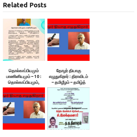
Related Posts
தொல்காப்பியமும்
தோழர் தியாகு
பாணினியமும் – 10 :
எழுதுகிறார் : திராவிடம்
தொல்காப்பியமும்,
– தமிழீழம் – தமிழ்த்
திருக்குறளும்
தேசியம்
தமிழர்களின் இரண்டு
கண்களாகும். –
இலக்குவனார்
திருவள்ளுவன்