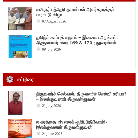
கவிஞர் புத்தேரி தானப்பன் அவர்களுக்குப்
பாராட்டு விழா
07 August 2026
தமிழ்க் காப்புக் கழகம் – இணைய அரங்கம்:
ஆளுமையர் உரை 169 & 170 ; நூலரங்கம்
08 July 2026
கட்டுரை
திருவளர்ச் செல்வன், திருவளர்ச் செல்வி சரியா?
– இலக்குவனார் திருவள்ளுவன்
21 July 2026
ல கரத்தை rh எனக் குறிப்பிடுவோம்!-
இலக்குவனார் திருவள்ளுவன்
24 June 2026