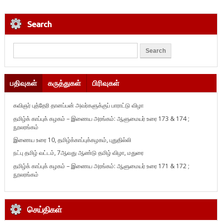
Search
பதிவுகள்
கருத்துகள்
பிரிவுகள்
கவிஞர் புத்தேரி தானப்பன் அவர்களுக்குப் பாராட்டு விழா
தமிழ்க் காப்புக் கழகம் – இணைய அரங்கம்: ஆளுமையர் உரை 173 & 174 ;
நூலரங்கம்
இணைய உரை 10, தமிழ்க்காப்புக்கழகம், புதுதில்லி
நட்பு தமிழ் வட்டம், 7ஆவது ஆண்டு தமிழ் விழா, மதுரை
தமிழ்க் காப்புக் கழகம் – இணைய அரங்கம்: ஆளுமையர் உரை 171 & 172 ;
நூலரங்கம்
செய்திகள்