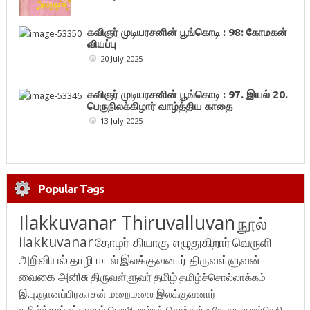
கவிஞர் முடியரசனின் பூங்கொடி : 98: கோமகன்
வியப்பு
20 July 2025
கவிஞர் முடியரசனின் பூங்கொடி : 97. இயல் 20.
பெருநிலக்கிழார் வாழ்த்திய காதை
13 July 2025
Popular Tags
Ilakkuvanar Thiruvalluvan
நூல்
ilakkuvanar
தோழர் தியாகு எழுதுகிறார்
வெருளி
அறிவியல்
தாழி மடல்
இலக்குவனார் திருவள்ளுவன்
வைகை அனிசு
திருவள்ளுவர்
தமிழ்
தமிழ்ச்சொல்லாக்கம்
இ.பு.ஞானப்பிரகாசன்
மறைமலை இலக்குவனார்
தமிழ்க்காப்புக்கழகம்
மொழி மாற்றச் சொற்கள்
உ.வே.சா.
குறள்நெறி