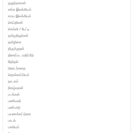
குறுந்தகவல்
சங்க இலக்கியம்
சமய இலக்கியம்
செய்திகள்
செவ்வி / பேட்டி
தமிழறிஞர்கள்
தமிழிசை
திருக்குறள்
திரைப்பட மதிப்பீடு
தேர்தல்
தொடர்கதை
தொல்காப்பியம்
நாடகம்
நிகழ்வுகள்
படங்கள்
பணிமலர்
பண்பாடு
பயணக்கட்டுரை
பாடல்
பாவியம்