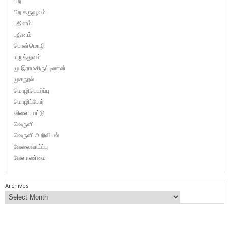
பிற
பிற கருவூலம்
புதினம்
புதினம்
பொன்மொழி
மருத்துவம்
மு.இராமகிருட்டிணன்
முகநூல்
மொழிபெயர்ப்பு
மொழிப்போர்
விளையாட்டு
வெருளி
வெருளி அறிவியல்
வேலைவாய்ப்பு
வேளாண்மை
Archives