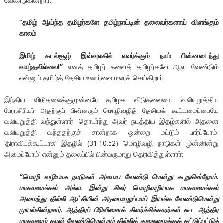
வேண்டுகின்றார்.
“தமிழ் ஆய்ந்த தமிழர்களே தமிழ்நாட்டின் தலைவர்களாய் விளங்கும்
காலம்
இமிழ் கடல்சூழ் இவ்வுலகில் எவர்க்கும் நாம் பின்னடைந்து
வாழ்தலில்லை!’’
எனத் தமிழர் களைத் தமிழர்களே ஆள வேண்டும்
என்னும் தமிழ்த் தேசிய உணர்வை மலரச் செய்கிறார்.
இந்திய விடுதலைக்குமுன்னரே தமிழக விடுதலையை வலியுறுத்திய
பேராசிரியர் அதற்குப் பின்னரும் மொழிவழித் தேசியக் கூட்டமைப்பையே
வலியுறுத்தி வந்துள்ளார். தொடர்ந்து அவர் நடத்திய இதழ்களில் அதனை
வலியுறுத்தி வந்ததற்குச் சான்றாக ஒன்றை மட்டும் பார்ப்போம்.
‘திராவிடக்கூட்டரசு’ இதழில் (31.10.52) ‘மொழிவழி நாடுகள் முன்னின்று
அமைப்போம்’ என்னும் தலைப்பில் பின்வருமாறு தெரிவித்துள்ளார்:
“மொழி வழியாக நாடுகள் அமைய வேண்டு மென்று கூறுகின்றோம்.
மாகாணங்கள் அல்ல. இன்று சிலர் மொழிவழியாக மாகாணங்கள்
அமைந்து தில்லி ஆட்சியின் அடிமையுறுப்பாய் இயங்க வேண்டுமென்று
முயல்கின்றனர். ஆந்திரப் பிரிவினைக் கிளர்ச்சிக்காரர்கள் கூட ஆந்திர
மாகாணம் தான் வேண்டுமென்றும் தில்லித் தலைமைக்குக் கட்டுப்பட்டுக்