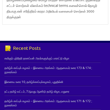
சட்டச் சொற்கள் விளக்கம்
technical terms
கலைச்சொல்
தோழர்
தியாகு
என் சரித்திரம்
சுரதா
அறிவியல் வகைமைச் சொற்கள் 3000
திருக்குறள்
Recent Posts
கவிஞர் புத்தேரி தானப்பன் அவர்களுக்குப் பாராட்டு விழா
தமிழ்க் காப்புக் கழகம் – இணைய அரங்கம்: ஆளுமையர் உரை 173 & 174 ;
நூலரங்கம்
இணைய உரை 10, தமிழ்க்காப்புக்கழகம், புதுதில்லி
நட்பு தமிழ் வட்டம், 7ஆவது ஆண்டு தமிழ் விழா, மதுரை
தமிழ்க் காப்புக் கழகம் – இணைய அரங்கம்: ஆளுமையர் உரை 171 & 172 ;
நூலரங்கம்