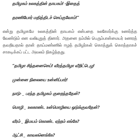
தமிழகம் உலகத்தின் தாயகம்! -இதைத்
தரணியோர் மதித்திடச் செய்குவோம்!’’
என்று தமிழகமே உலகத்தின் தாயகம் என்பதை உலகோர்க்கு உணர்த்த
வேண்டும் என வலியுறுத் தினார். அதனை நம்மில் பெரும்பான்மையர் உணரத்
தவறியதால் தான் தாய்மண்ணில் ஈழத் தமிழர்கள் கொத்துக் கொத்தாகச்
சாகடிக்கப் பட்ட அவலம் நிகழ்ந்தது.
“தமிழா சிந்தனைசெய்! வீரத்தமிழா வீறிட்டெழு!
முன்னை நிலையை உன்னிப்பார்!
நாடு- _ பரந்த தமிழகம் குறைந்ததேன்?
மொழி _ உலகாண்ட உன்மொழியை ஒடுக்குவதேன்?
வீரம் _ இமயம் கொண்ட ஏற்றம் எங்கே?
ஆட்சி _ காவலனெங்கே?