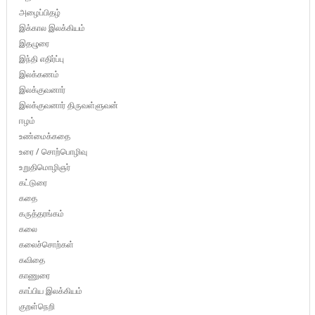
அழைப்பிதழ்
இக்கால இலக்கியம்
இதழுரை
இந்தி எதிர்ப்பு
இலக்கணம்
இலக்குவனார்
இலக்குவனார் திருவள்ளுவன்
ஈழம்
உண்மைக்கதை
உரை / சொற்பொழிவு
உறுதிமொழிஞர்
கட்டுரை
கதை
கருத்தரங்கம்
கலை
கலைச்சொற்கள்
கவிதை
காணுரை
காப்பிய இலக்கியம்
குறள்நெறி