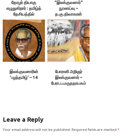
தோழர் தியாகு
“இலக்குவனார்”
எழுதுகிறார் : தமிழ்த்
நூலாய்வு –
தேசியத்தில்
த.கு.திவாகரன்
முரண்பாடுகள்
இலக்குவனாரின்
போராளி அறிஞர்
‘பழந்தமிழ்’ – 14
இலக்குவனார் –
பேரா.ப.மருதநாயகம்
Leave a Reply
Your email address will not be published.
Required fields are marked
*