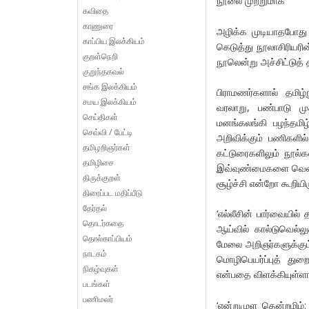
நூலை முற்றுமாக
கவிதை
காணுரை
அழிக்க முடியாதபோது
காப்பிய இலக்கியம்
கெடுத்து நூலாசிரியர
குறள்நெறி
நூலென்று அச்சிட்டுத்
குறுந்தகவல்
சங்க இலக்கியம்
பிராமணர்களால் தமிழ்
சமய இலக்கியம்
வரலாறு, பண்பாடு ம
செய்திகள்
மனங்கலங்கி பழந்தமி
செவ்வி / பேட்டி
அறிவிக்கும் பணிகளில
தமிழறிஞர்கள்
கட்டுரைகளிலும் நூல்
தமிழிசை
இவ்வுண்மைகளை வெளிப்
திருக்குறள்
சூழ்ச்சி என்றோ கூறியி
திரைப்பட மதிப்பீடு
தேர்தல்
‘எல்லீசின் பார்வையில்
தொடர்கதை
ஆய்வில் கால்டுவெல்லுக
தொல்காப்பியம்
மேலை அறிஞர்களுக்கும் 
நாடகம்
மொழிபெயர்ப்புத் த
நிகழ்வுகள்
என்பதை விளக்கியுள்ளார
படங்கள்
பணிமலர்
‘என்றுமுள தென்றமிழ்