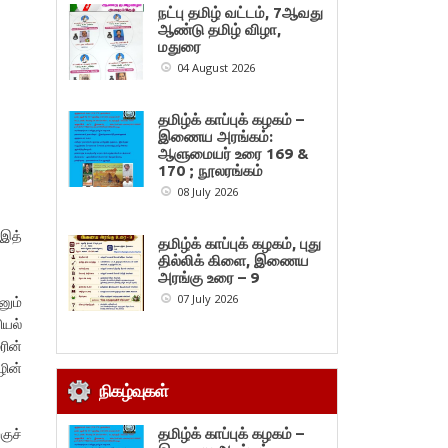
நட்பு தமிழ் வட்டம், 7ஆவது
ஆண்டு தமிழ் விழா,
மதுரை
04 August 2026
தமிழ்க் காப்புக் கழகம் –
இணைய அரங்கம்:
ஆளுமையர் உரை 169 &
170 ; நூலரங்கம்
08 July 2026
 இத்
தமிழ்க் காப்புக் கழகம், புது
தில்லிக் கிளை, இணைய
அரங்கு உரை – 9
07 July 2026
னும்
ியல்
ரின்
ழின்
நிகழ்வுகள்
குச்
தமிழ்க் காப்புக் கழகம் –