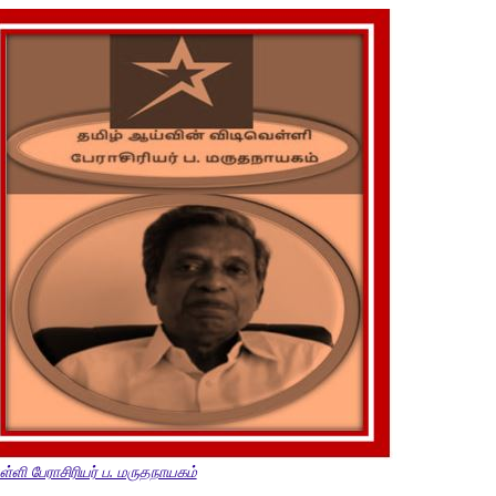
ள்ளி பேராசிரியர் ப. மருதநாயகம்