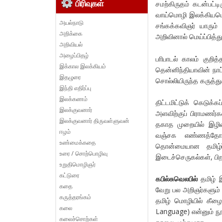
பிரிவுகள்
சமற்கிருதம் கடன்பட்ட
வாய்மொழி இலக்கியமெ
அயல்நாடு
சங்கக்கவிஞர் யாரும் 
அறிக்கை
அறிவினால் மெய்ப்பித்து
அறிவியல்
அழைப்பிதழ்
பாிபாடல் காலம் குறித
இக்கால இலக்கியம்
தென்னிந்தியாவின் நாட்
இதழுரை
சொல்லியிருந்த கருத்துக
இந்தி எதிர்ப்பு
இலக்கணம்
திட்டமிட்டுக் கெடுக்
இலக்குவனார்
அளவிற்குப் பிராமணர்க
இலக்குவனார் திருவள்ளுவன்
தகாத முறையில் இழிவு
ஈழம்
வஞ்சக எண்ணத்தோடு
உண்மைக்கதை
தொன்மையான தமிழ்ப்
உரை / சொற்பொழிவு
இடைச்செருகல்கள், பிற
உறுதிமொழிஞர்
கட்டுரை
கபில்சுவெலபில்
தமிழ் இ
கதை
வேறு பல அறிஞர்களும்
கருத்தரங்கம்
தமிழ் மொழியில் கீழை
கலை
Language) என்னும் நூலி
கலைச்சொற்கள்