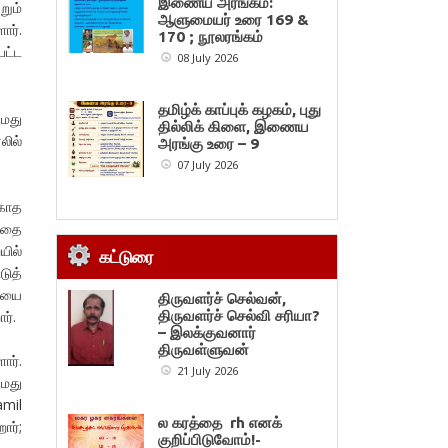
இணைய அரங்கம்:
றும்
ஆளுமையர் உரை 169 &
ார்.
170 ; நூலரங்கம்
பட்ட
08 July 2026
தமிழ்க் காப்புக் கழகம், புது
தமது
தில்லிக் கிளை, இணைய
லில்
அரங்கு உரை – 9
07 July 2026
்காத
விதை
யில்
கட்டுரை
ுத்
மையை
திருவளர்ச் செல்வன்,
ர்.
திருவளர்ச் செல்வி சரியா?
– இலக்குவனார்
திருவள்ளுவன்
ார்.
21 July 2026
தமது
amil
ல கரத்தை rh எனக்
ார்;
குறிப்பிடுவோம்!-