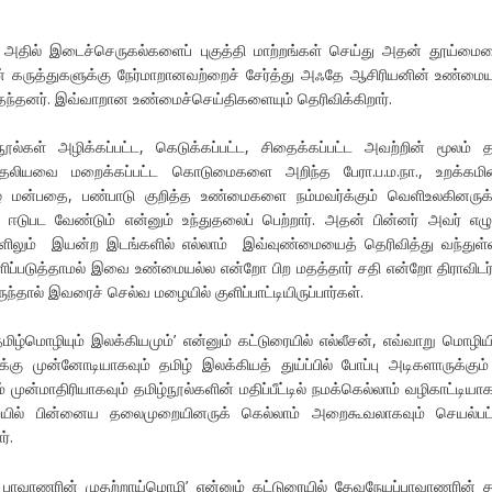
 அதில் இடைச்செருகல்களைப் புகுத்தி மாற்றங்கள் செய்து அதன் தூய்மை
ின் கருத்துகளுக்கு நேர்மாறானவற்றைச் சேர்த்து அஃதே ஆசிரியனின் உண்ம
 தந்தனர். இவ்வாறான உண்மைச்செய்திகளையும் தெரிவிக்கிறார்.
நூல்கள் அழிக்கப்பட்ட, கெடுக்கப்பட்ட, சிதைக்கப்பட்ட அவற்றின் மூலம் த
ுதலியவை மறைக்கப்பட்ட கொடுமைகளை அறிந்த பேரா.ப.ம.நா., உறக்கமின
ழ் மன்பதை, பண்பாடு குறித்த உண்மைகளை நம்மவர்க்கும் வெளிஉலகினருக்
் ஈடுபட வேண்டும் என்னும் உந்துதலைப் பெற்றார். அதன் பின்னர் அவர் எழ
களிலும் இயன்ற இடங்களில் எல்லாம் இவ்வுண்மையைத் தெரிவித்து வந்துள்ள
படுத்தாமல் இவை உண்மையல்ல என்றோ பிற மதத்தார் சதி என்றோ திராவிடர
ருந்தால் இவரைச் செல்வ மழையில் குளிப்பாட்டியிருப்பார்கள்.
 தமிழ்மொழியும் இலக்கியமும்’ என்னும் கட்டுரையில் எல்லீசன், எவ்வாறு மொழிய
்கு முன்னோடியாகவும் தமிழ் இலக்கியத் துய்ப்பில் போப்பு அடிகளாருக்கும்
முன்மாதிரியாகவும் தமிழ்நூல்களின் மதிப்பீட்டில் நமக்கெல்லாம் வழிகாட்டியாக
ுறையில் பின்னைய தலைமுறையினருக் கெல்லாம் அறைகூவலாகவும் செயல்பட்
்.
: பாவாணரின் முதற்றாய்மொழி’ என்னும் கட்டுரையில் தேவநேயப்பாவாணரின் த