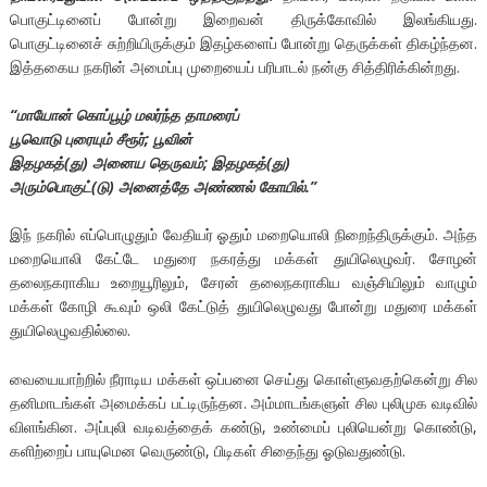
பொகுட்டினைப் போன்று இறைவன் திருக்கோவில் இலங்கியது.
பொகுட்டினைச் சுற்றியிருக்கும் இதழ்களைப் போன்று தெருக்கள் திகழ்ந்தன.
இத்தகைய நகரின் அமைப்பு முறையைப் பரிபாடல் நன்கு சித்திரிக்கின்றது.
“மாயோன் கொப்பூழ் மலர்ந்த தாமரைப்
பூவொடு புரையும் சீரூர்; பூவின்
இதழகத்(து) அனைய தெருவம்; இதழகத்(து)
அரும்பொகுட்(டு) அனைத்தே அண்ணல் கோயில்.”
இந் நகரில் எப்பொழுதும் வேதியர் ஓதும் மறையொலி நிறைந்திருக்கும். அந்த
மறையொலி கேட்டே மதுரை நகரத்து மக்கள் துயிலெழுவர். சோழன்
தலைநகராகிய உறையூரிலும், சேரன் தலைநகராகிய வஞ்சியிலும் வாழும்
மக்கள் கோழி கூவும் ஒலி கேட்டுத் துயிலெழுவது போன்று மதுரை மக்கள்
துயிலெழுவதில்லை.
வையையாற்றில் நீராடிய மக்கள் ஒப்பனை செய்து கொள்ளுவதற்கென்று சில
தனிமாடங்கள் அமைக்கப் பட்டிருந்தன. அம்மாடங்களுள் சில புலிமுக வடிவில்
விளங்கின. அப்புலி வடிவத்தைக் கண்டு, உண்மைப் புலியென்று கொண்டு,
களிற்றைப் பாயுமென வெருண்டு, பிடிகள் சிதைந்து ஓடுவதுண்டு.