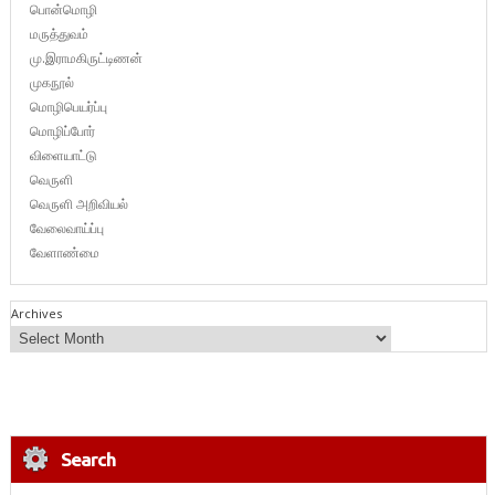
பொன்மொழி
மருத்துவம்
மு.இராமகிருட்டிணன்
முகநூல்
மொழிபெயர்ப்பு
மொழிப்போர்
விளையாட்டு
வெருளி
வெருளி அறிவியல்
வேலைவாய்ப்பு
வேளாண்மை
Archives
Search