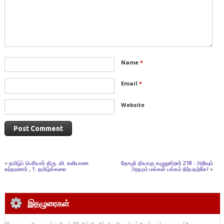
Name
*
Email
*
Website
«
தமிழ்ப் பெரியார் திரு. வி. கலியாண
தோழர் தியாகு எழுதுகிறார் 218 : அறிவும்
சுந்தரனார் , 1. தமிழ்க்கலை
அறமும் மக்கள் பக்கம் நிற்பதற்கே!
»
இதழுரைகள்