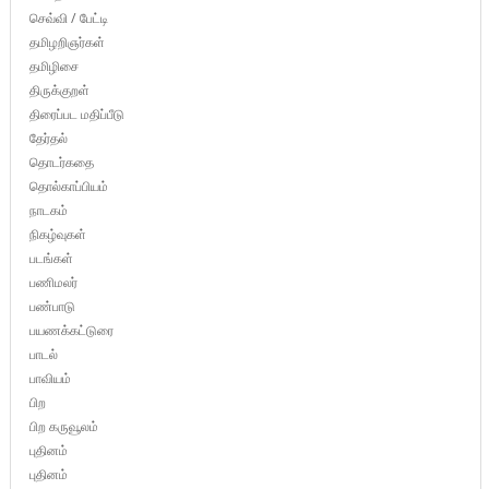
செவ்வி / பேட்டி
தமிழறிஞர்கள்
தமிழிசை
திருக்குறள்
திரைப்பட மதிப்பீடு
தேர்தல்
தொடர்கதை
தொல்காப்பியம்
நாடகம்
நிகழ்வுகள்
படங்கள்
பணிமலர்
பண்பாடு
பயணக்கட்டுரை
பாடல்
பாவியம்
பிற
பிற கருவூலம்
புதினம்
புதினம்