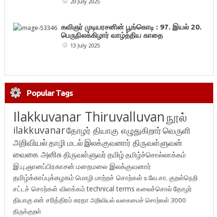
20 July 2025
கவிஞர் முடியரசனின் பூங்கொடி : 97. இயல் 20.
பெருநிலக்கிழார் வாழ்த்திய காதை
13 July 2025
Popular Tags
Ilakkuvanar Thiruvalluvan
நூல்
ilakkuvanar
தோழர் தியாகு எழுதுகிறார்
வெருளி
அறிவியல்
தாழி மடல்
இலக்குவனார் திருவள்ளுவன்
வைகை அனிசு
திருவள்ளுவர்
தமிழ்
தமிழ்ச்சொல்லாக்கம்
இ.பு.ஞானப்பிரகாசன்
மறைமலை இலக்குவனார்
தமிழ்க்காப்புக்கழகம்
மொழி மாற்றச் சொற்கள்
உ.வே.சா.
குறள்நெறி
சட்டச் சொற்கள் விளக்கம்
technical terms
கலைச்சொல்
தோழர்
தியாகு
என் சரித்திரம்
சுரதா
அறிவியல் வகைமைச் சொற்கள் 3000
திருக்குறள்