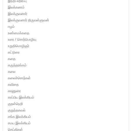
இந்தி எதிர்ப்பு
இலக்கணம்
இலக்குவனார்
இலக்குவனார் திருவள்ளுவன்
ஈழம்
உண்மைக்கதை
உரை / சொற்பொழிவு
உறுதிமொழிஞர்
கட்டுரை
கதை
கருத்தரங்கம்
கலை
கலைச்சொற்கள்
கவிதை
காணுரை
காப்பிய இலக்கியம்
குறள்நெறி
குறுந்தகவல்
சங்க இலக்கியம்
சமய இலக்கியம்
செய்திகள்