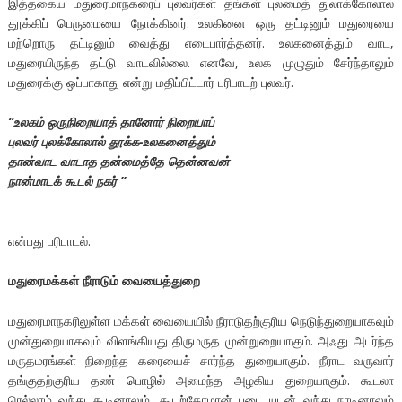
இத்தகைய மதுரைமாநகரைப் புலவர்கள் தங்கள் புலமைத் துலாக்கோலால்
தூக்கிப் பெருமையை நோக்கினர். உலகினை ஒரு தட்டினும் மதுரையை
மற்றாெரு தட்டினும் வைத்து எடைபார்த்தனர். உலகனைத்தும் வாட,
மதுரையிருந்த தட்டு வாடவில்லை. எனவே, உலக முழுதும் சேர்ந்தாலும்
மதுரைக்கு ஒப்பாகாது என்று மதிப்பிட்டார் பரிபாடற் புலவர்.
“உலகம் ஒருநிறையாத் தானோர் நிறையாப்
புலவர் புலக்கோலால் தூக்க-உலகனைத்தும்
தான்வாட வாடாத தன்மைத்தே தென்னவன்
நான்மாடக் கூடல் நகர் ’’
என்பது பரிபாடல்.
மதுரைமக்கள் நீராடும் வையைத்துறை
மதுரைமாநகரிலுள்ள மக்கள் வையையில் நீராடுதற்குரிய நெடுந்துறையாகவும்
முன்துறையாகவும் விளங்கியது திருமருத முன்றுறையாகும். அஃது அடர்ந்த
மருதமரங்கள் நிறைந்த கரையைச் சார்ந்த துறையாகும். நீராட வருவார்
தங்குதற்குரிய தண் பொழில் அமைந்த அழகிய துறையாகும். கூடலா
ரெல்லாம் வந்து கூடினாலும், கூடற்கோமான் படை யுடன் வந்து நாடினாலும்