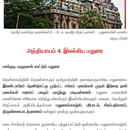
(தமிழ் வளர்த்த நகரங்கள் 6 – அ. க. நவநீத கிருட்டிணன் : . மதுரையின் மாண்பு
தொடர்ச்சி)
அத்தியாயம் 4. இலக்கிய மதுரை
மாங்குடி மருதனார் காட்டும் மதுரை
தென்னகத்தின் தொன்னகரும் தமிழகத்தின் தலைநகருமாகிய மதுரையை
இரண்டாயிரம் ஆண்டுகட்கு முற்பட்ட சங்கப் புலவர்கள் முதல் இற்றை நாள்
புலவர்கள் ஈறாகப் பலரும் புகழ்ந்து பாடியுள்ளனர்.
மதுரை மாநகரின்
மாண்பினை விரிவாக எடுத்து விளக்கும் இலக்கியங்களும் பலவுள, அவற்றுள்
சிறப்பாகக் குறிப்பிடத்தக்கன
மதுரைக்காஞ்சி, பரிபாடல், சிலப்பதிகாரம்,
திருவிளையாடற்புராணம்
என்னும் நான்கு நூல்களுமாகும்.
கடைச்சங்கத் தொகை நூலாகிய பத்துப்பாட்டுள் ஒன்றாகிய மதுரைக்காஞ்சி,