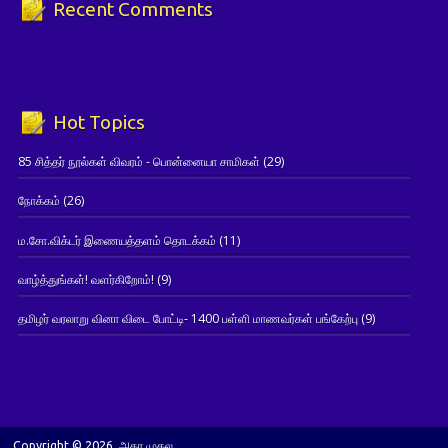
Recent Comments
Hot Topics
85 சித்தர் நூல்கள் விவரம் - பொன்னையா சாமிகள்
(29)
நோக்கம்
(26)
ம.சோ.விக்டர் இணையத்தளம் தொடக்கம்
(11)
வாழ்த்துங்கள்! வளர்கிறோம்!
(9)
தமிழர் வரலாறு வினா விடை போட்டி- 1400 பள்ளி மாணவர்கள் பங்கேற்பு
(9)
Copyright © 2026. அகர முதல