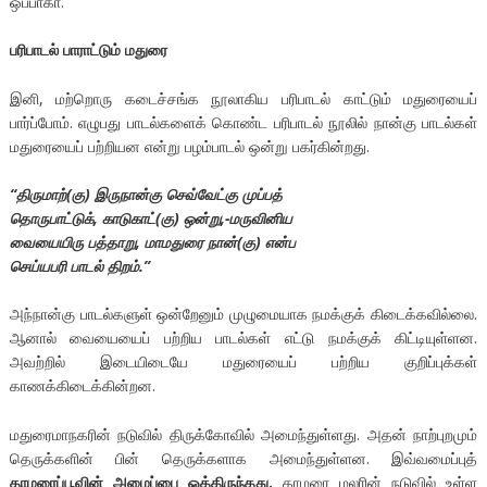
ஒப்பாகா.
பரிபாடல் பாராட்டும் மதுரை
இனி, மற்றாெரு கடைச்சங்க நூலாகிய பரிபாடல் காட்டும் மதுரையைப்
பார்ப்போம். எழுபது பாடல்களைக் கொண்ட பரிபாடல் நூலில் நான்கு பாடல்கள்
மதுரையைப் பற்றியன என்று பழம்பாடல் ஒன்று பகர்கின்றது.
“திருமாற்(கு) இருநான்கு செவ்வேட்கு முப்பத்
தொருபாட்டுக், காடுகாட்(கு) ஒன்று,-மருவினிய
வையையிரு பத்தாறு, மாமதுரை நான்(கு) என்ப
செய்யபரி பாடல் திறம்.”
அந்நான்கு பாடல்களுள் ஒன்றேனும் முழுமையாக நமக்குக் கிடைக்கவில்லை.
ஆனால் வையையைப் பற்றிய பாடல்கள் எட்டு நமக்குக் கிட்டியுள்ளன.
அவற்றில் இடையிடையே மதுரையைப் பற்றிய குறிப்புக்கள்
காணக்கிடைக்கின்றன.
மதுரைமாநகரின் நடுவில் திருக்கோவில் அமைந்துள்ளது. அதன் நாற்புறமும்
தெருக்களின் பின் தெருக்களாக அமைந்துள்ளன. இவ்வமைப்புத்
தாமரைப்பூவின் அமைப்பை ஒத்திருந்தது.
தாமரை மலரின் நடுவில் உள்ள