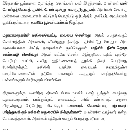
இந்நகரில் பூக்களை ஆராய்ந்து கொய்பவர் பலர் இருந்தனர். அவர்கள்
மலர்
கொய்தற்கெனத் தனிக் கோல் ஒன்று வைத்திருந்தனர்
. அவர்கள் கொய்த
மலர்களை மாலையாகக் கட்டுதற் பொருட்டு ஓரிடத்தில் குவிப்பர். அவற்றைக்
குவிப்பதற்காகத்
தனியே பூமண்டபங்கள்
இருந்தன.
மதுரைமாநகரின் மதிலையொட்டி வையை சென்றது
. அதில் பெருகிவரும்
வெள்ளத்தின் அலைகள், விண்ணுற நிவந்த மதிலின்மீது மோதும். அவ்
அலையோசை கேட்டு நகரமக்கள் துயிலெழுவர்.
மதிலில் நீண்டதொரு
சுரங்கவழி நிலவியது
. அதன் உள்ளே சென்ற ஆற்றுநீரை, மதில் புறத்தே
சொரியும் காட்சி, களிறு துதிக்கையைத் தூக்கி நீரைப் பொழிவது
போன்றிருக்கும். மதிலின் புறத்தே வையைக் கரையிலுள்ள
மலர்ச்சோலைகளின் நடுவே பாணரும் கூத்தரும் வாழ்தற்கென்று
பாக்கங்களும் சேரிகளும் விளங்கின.
திருமகளுக்கு அணிந்த திலகம் போல உலகில் புகழ் பூத்துக் கமழ்வது
மதுரைமாநகரம். பரங்குன்றும் வையையும் பாரில் உள்ளளவும் மதுரை
சீர்குன்றாது பேர்பெற்று விளங்கும்.
ஈவாரைக் கொண்டாடி, ஏற்பாரைப்
பார்த்துவக்கும் மக்கள் மதுரையில் மிக்குள்ளனர்
. அவர்களே வாழ்வார் என்று
சொல்லத்தக்கார். அவர்கள் புத்தேள் உலகும் போதற்கு உரியராவர்.