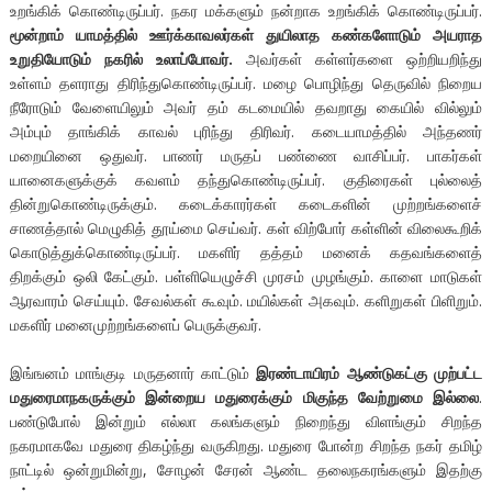
உறங்கிக் கொண்டிருப்பர். நகர மக்களும் நன்றாக உறங்கிக் கொண்டிருப்பர்.
மூன்றாம் யாமத்தில் ஊர்க்காவலர்கள் துயிலாத கண்களோடும் அயராத
உறுதியோடும் நகரில் உலாப்போவர்.
அவர்கள் கள்ளர்களை ஒற்றியறிந்து
உள்ளம் தளராது திரிந்துகொண்டிருப்பர். மழை பொழிந்து தெருவில் நிறைய
நீரோடும் வேளையிலும் அவர் தம் கடமையில் தவறாது கையில் வில்லும்
அம்பும் தாங்கிக் காவல் புரிந்து திரிவர். கடையாமத்தில் அந்தணர்
மறையினை ஒதுவர். பாணர் மருதப் பண்ணை வாசிப்பர். பாகர்கள்
யானைகளுக்குக் கவளம் தந்துகொண்டிருப்பர். குதிரைகள் புல்லைத்
தின்றுகொண்டிருக்கும். கடைக்காரர்கள் கடைகளின் முற்றங்களைச்
சாணத்தால் மெழுகித் தூய்மை செய்வர். கள் விற்போர் கள்ளின் விலைகூறிக்
கொடுத்துக்கொண்டிருப்பர். மகளிர் தத்தம் மனைக் கதவங்களைத்
திறக்கும் ஒலி கேட்கும். பள்ளியெழுச்சி முரசம் முழங்கும். காளை மாடுகள்
ஆரவாரம் செய்யும். சேவல்கள் கூவும். மயில்கள் அகவும். களிறுகள் பிளிறும்.
மகளிர் மனைமுற்றங்களைப் பெருக்குவர்.
இங்ஙனம் மாங்குடி மருதனார் காட்டும்
இரண்டாயிரம் ஆண்டுகட்கு முற்பட்ட
மதுரைமாநகருக்கும் இன்றைய மதுரைக்கும் மிகுந்த வேற்றுமை இல்லை
.
பண்டுபோல் இன்றும் எல்லா கலங்களும் நிறைந்து விளங்கும் சிறந்த
நகரமாகவே மதுரை திகழ்ந்து வருகிறது. மதுரை போன்ற சிறந்த நகர் தமிழ்
நாட்டில் ஒன்றுமின்று, சோழன் சேரன் ஆண்ட தலைநகரங்களும் இதற்கு