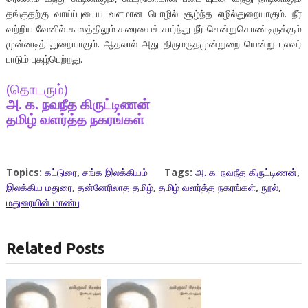
தங்குதற்கு வாய்ப்புடைய வளமான பொழில் சூழ்ந்த எழில்துறையாகும். நீர்
வற்றிய வேனில் காலத்திலும் கரையைச் சார்ந்து நீர் சென்றுகொண்டிருக்கும்
முன்னடித் துறையாகும். ஆதலால் அது திருமருதமுன்றுறை யென்று புலவர்
பாடும் புகழ்பெற்றது.
(தொடரும்)
அ. க. நவநீத கிருட்டிணன்
தமிழ் வளர்த்த நகரங்கள்
Topics:
கட்டுரை
,
சங்க இலக்கியம்
Tags:
அ. க. நவநீத கிருட்டிணன்
,
இலக்கிய மதுரை
,
தன்னேரிலாத தமிழ்
,
தமிழ் வளர்த்த நகரங்கள்
,
நூல்
,
மதுரையின் மாண்பு
Related Posts