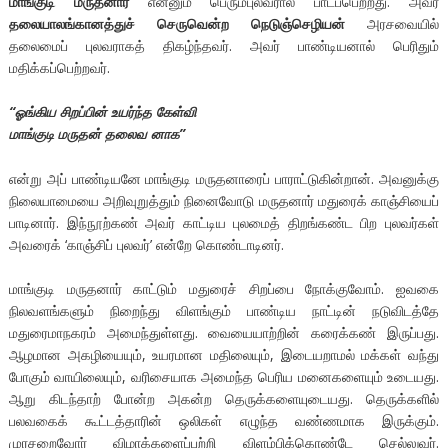
மாங்குடி மருதனார்
என்னும் பெரும்புலவரால் பாடப்பெற்றது. அவர்
தலையாலங்கானத்துச் செருவென்ற நெடுஞ்செழியன்
அரசவையில்
தலைமைப் புலவராகத் திகழ்ந்தவர். அவர் பாண்டியனால் பெரிதும்
மதிக்கப்பெற்றவர்.
“ஓங்கிய சிறப்பின் உயர்ந்த கேள்வி
மாங்குடி மருதன் தலைவ னாக”
என்று அப் பாண்டியனே மாங்குடி மருதனாரைப் பாராட்டுகின்றான். அவனுக்கு
நிலையாமையை அறிவுறுத்தும் நினைவோடு மருதனார் மதுரைக் காஞ்சியைப்
பாடினார். இந்நூற்கண் அவர் காட்டிய புலமைத் திறங்கண்ட பிற புலவர்கள்
அவரைக் ‘காஞ்சிப் புலவர்’ என்றே கொண்டாடினர்.
மாங்குடி மருதனார் காட்டும் மதுரைச் சிறப்பை நோக்குவோம். ஐவகை
நிலவளங்களும் நிறைந்து விளங்கும் பாண்டிய நாட்டின் நடுவிடத்தே
மதுரைமாநகரம் அமைந்துள்ளது. வையையாற்றின் கரைக்கண் இருப்பது.
ஆழமான அகழியையும், உயரமான மதிலையும், இடையறாமல் மக்கள் வந்து
போகும் வாயிலையும், வரிசையாக அமைந்த பெரிய மனைகளையும் உடையது.
ஆறு கிடந்தாற் போன்ற அகன்ற தெருக்களையுடையது. தெருக்களில்
பலவகைக் கூட்டத்தாரின் ஒலிகள் எழுந்த வண்ணமாக இருக்கும்.
முரசறைவோர் விழாக்களைப்பற்றி விளம்பிக்கொண்டே செல்லுவர்.