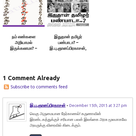
நம் எண்களை
இதுதான் தமிழர்
அறியாமல்
பண்பாடா? –
இருக்கலாமா? –
இ.பு.ஞானப்பிரகாசன்,
இலக்குவனார்
தினச்செய்தி
திருவள்ளுவன்
1 Comment Already
Subscribe to comments feed
இ.பு.ஞானப்பிரகாசன்
-
December 15th, 2015 at 3:27 pm
வெகு அருமையான நேர்காணல்! கருணாவின்
இரண்டகத்துக்குச் சரியான பலன் இலங்கை அரசு மூலமாகவே
அவருக்கு விரைவில் கிடைக்கும்.