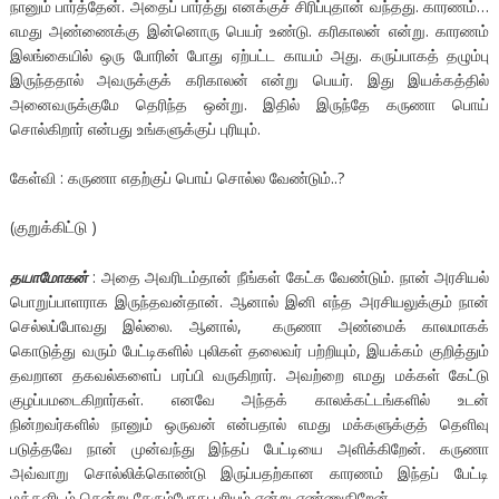
நானும் பார்த்தேன். அதைப் பார்த்து எனக்குச் சிரிப்புதான் வந்தது. காரணம்…
எமது அண்ணைக்கு இன்னொரு பெயர் உண்டு. கரிகாலன் என்று. காரணம்
இலங்கையில் ஒரு போரின் போது ஏற்பட்ட காயம் அது. கருப்பாகத் தழும்பு
இருந்ததால் அவருக்குக் கரிகாலன் என்று பெயர். இது இயக்கத்தில்
அனைவருக்குமே தெரிந்த ஒன்று. இதில் இருந்தே கருணா பொய்
சொல்கிறார் என்பது உங்களுக்குப் புரியும்.
கேள்வி : கருணா எதற்குப் பொய் சொல்ல வேண்டும்..?
(குறுக்கிட்டு )
தயாமோகன்
: அதை அவரிடம்தான் நீங்கள் கேட்க வேண்டும். நான் அரசியல்
பொறுப்பாளராக இருந்தவன்தான். ஆனால் இனி எந்த அரசியலுக்கும் நான்
செல்லப்போவது இல்லை. ஆனால், கருணா அண்மைக் காலமாகக்
கொடுத்து வரும் பேட்டிகளில் புலிகள் தலைவர் பற்றியும், இயக்கம் குறித்தும்
தவறான தகவல்களைப் பரப்பி வருகிறார். அவற்றை எமது மக்கள் கேட்டு
குழப்பமடைகிறார்கள். எனவே அந்தக் காலக்கட்டங்களில் உடன்
நின்றவர்களில் நானும் ஒருவன் என்பதால் எமது மக்களுக்குத் தெளிவு
படுத்தவே நான் முன்வந்து இந்தப் பேட்டியை அளிக்கிறேன். கருணா
அவ்வாறு சொல்லிக்கொண்டு இருப்பதற்கான காரணம் இந்தப் பேட்டி
மக்களிடம் சென்று சேரும்போது புரியும் என்று எண்ணுகிறேன்.