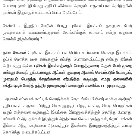
பெயரை நான் இப்போது குறிப்பிடவில்லை. அவரும் பாதுகாப்பாக அமர்ந்தபின்
நாங்கள் இருவரும் கூட்டாகப் பேட்டி அளிப்போம்.
கேள்வி : இறுதிப் போரின் போது புலிகள் இயக்கம் தவறான போர்
முறைகளைக் கையாண்டதுதான் தோல்விக்குக் காரணம் என்று கருணா
சொல்லி இருக்கிறாரே ?
தயா மோகன்
: புலிகள் இயக்கம் பல பெரிய சமர்களை வென்ற இயக்கம்.
ஒட்டு மொத்த உலக நாடுகளும் எம்மீது பொறாமைப்பட்டது என்பது நீங்கள்
அறியாதது அல்ல.
புலிகள் இயக்கத்தைப் பொறுத்தவரை அதன் போர் முறை
என்பது மிகவும் நுட்பமானது. ஆட்கள் குறைவு ஆனால் செயல்படும் வேகமும்,
முறையும் பெருத்த சேதங்களை ஏற்படுத்த கூடியது. எமது தலைவரின்
உக்திகளும் போர்த் தந்திர முறைகளும் எவராலும் கணிக்க பட முடியாதது.
ஆனால் எம்மைக் காட்டிக் கொடுக்கத் தொடங்கிய பின்னர் எமக்கு அதிலும்
குறிப்பாகக் கருணா பிரிந்து சென்றதற்குப் பிறகு எமக்கு வெடி பொருட்கள்
வரும் அத்தனை வழிகளும் இலங்கை இராணுவத்திற்குத் தெரிந்து போனது.
எங்களிடம் ஆயுதங்கள் இருந்தும் அதற்கான வெடி மருந்துகள், தோட்டாக்கள்
இல்லை. அந்த வழிகளை அனைத்தும் இலங்கை இராணுவத்திற்குக் காட்டி
கொடுத்து அடைக்கப்பட்டன.