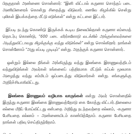
பிறகுதான் அண்ணை சொன்னார்: “இனி விட்டால் கருணா சொந்தப் படை
அணியினரைக் கொன்று சிதைத்து விடுவார். எனவே கிழக்கில் சென்று
புலிகள் இயக்கத்தை மீட்டு எடுங்கள்” என்று கட்டளை இட்டார்.
இப்படி நடந்து கொண்டு இருக்கக் கூடிய நிலையில்தான் கருணா எம்மைத்
தொடர்பு கொண்டு, “
600 படை வீரர்களோடு வடக்கில் அங்குள்ளவர்களை
அடித்துவிட்டாவது கிழக்குக்கு வந்து விடுங்கள்”
என்று சொல்கிறார். நாங்கள்
சொன்னோம் “அது எப்படி முடியும்” என்று. அதற்குக் கருணா சொன்னார்..
ஒன்றும் இல்லை நீங்கள் அங்கிருந்து வந்து இலங்கை இராணுவத்திடம்
வந்துவிடுங்கள் அவர்கள் உங்களைப் பத்திரமாக மீட்டுக் கப்பல் மூலமாக
அழைத்து வந்து எம்மிடம் ஒப்படைத்து விடுவார்கள் என்று. எங்களுக்கு
அதிர்ச்சியாகிவிட்டது.
இலங்கை இராணுவம் வழியாக வாருங்கள்
என்று அவர் சொன்னதில்
இருந்து கருணா இலங்கை இராணுவத்தோடு கை கோத்து விட்டார்..நிலைமை
எல்லை மீறிப் போய்விட்டது என்பதை அறிந்து நடந்தவற்றை எல்லாம், -கருணா
பேசியதை எல்லாம் – அண்ணையிடம் காண்பித்தோம். கருணா பேசியதை
நாங்கள் பதிவு செய்திருந்தோம்.