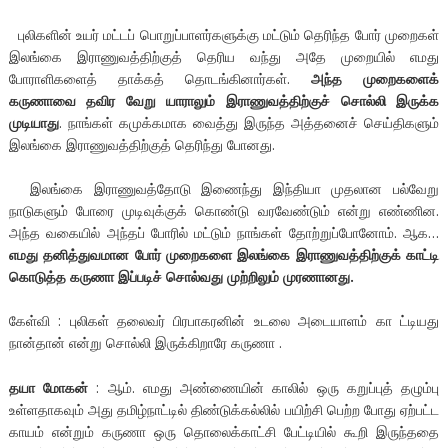
புலிகளின் உயர் மட்டப் பொறுப்பாளர்களுக்கு மட்டும் தெரிந்த போர் முறைகள்
இலங்கை இராணுவத்திற்குத் தெரிய வந்து அதே முறையில் எமது
போராளிகளைத் தாக்கத் தொடங்கினார்கள்.
அந்த முறைகளைக்
கருணாவை தவிர வேறு யாராலும் இராணுவத்திற்குச் சொல்லி இருக்க
முடியாது
. நாங்கள் கமுக்கமாக வைத்து இருந்த அத்தனைச் செய்திகளும்
இலங்கை இராணுவத்திற்குத் தெரிந்து போனது.
இலங்கை இராணுவத்தோடு இணைந்து இந்தியா முதலான பல்வேறு
நாடுகளும் போரை முடிவுக்குக் கொண்டு வரவேண்டும் என்று எண்ணின.
அந்த வகையில் அந்தப் போரில் மட்டும் நாங்கள் தோற்றுப்போனோம். ஆக…
எமது தனித்துவமான போர் முறைகளை இலங்கை இராணுவத்திற்குக் காட்டி
கொடுத்த கருணா இப்படிச் சொல்வது முற்றிலும் முரணானது.
கேள்வி : புலிகள் தலைவர் பிரபாகரனின் உடலை அடையாளம் கா ட்டியது
நான்தான் என்று சொல்லி இருக்கிறாரே கருணா .
தயா மோகன்
: ஆம். எமது அண்ணையின் காலில் ஒரு கறுப்புத் தழும்பு
உள்ளதாகவும் அது தமிழ்நாட்டில் திண்டுக்கல்லில் பயிற்சி பெற்ற போது ஏற்பட்ட
காயம் என்றும் கருணா ஒரு தொலைக்காட்சி பேட்டியில் கூறி இருந்ததை