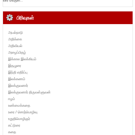
வார வெருளி...
பிரிவுகள்
அயல்நாடு
அறிக்கை
அறிவியல்
அழைப்பிதழ்
இக்கால இலக்கியம்
இதழுரை
இந்தி எதிர்ப்பு
இலக்கணம்
இலக்குவனார்
இலக்குவனார் திருவள்ளுவன்
ஈழம்
உண்மைக்கதை
உரை / சொற்பொழிவு
உறுதிமொழிஞர்
கட்டுரை
கதை