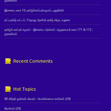
நூலரங்கம்
இணைய உரை 10, தமிழ்க்காப்புக்கழகம், புதுதில்லி
நட்பு தமிழ் வட்டம், 7ஆவது ஆண்டு தமிழ் விழா, மதுரை
தமிழ்க் காப்புக் கழகம் – இணைய அரங்கம்: ஆளுமையர் உரை 171 & 172 ;
நூலரங்கம்
Recent Comments
Hot Topics
85 சித்தர் நூல்கள் விவரம் - பொன்னையா சாமிகள்
(29)
நோக்கம்
(26)