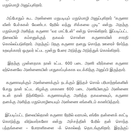
மறுமொழி அனுப்புகிறார்.
அப்போதும் கூட அண்ணை மறுபடியும் மறுமொழி அனுப்புகிறார் “கருணா
வீண் பேச்சுகள் வேண்டா. நேரில் வந்து சிக்கலை முடி” என்று. அதற்கு
மறுமொழி அளித்த கருணா “வர மாட்டேன்” என்று சொல்கிறார். இப்படிப்பட்ட
நிலையில் கம்சனுக்குத் தகவல் சொன்ன கருணாவின் சாரதி
கொல்லப்படுகிறார். அதற்குப் பிறகு கருணா தனது சொந்த ஊரைச் சேர்ந்த
உறவுக்காரர் ஒருவர் உட்பட மூன்று பேரை அடுத்து அடுத்துக் கொல்கிறார்.
இதற்கு முன்னதாக நான் உட்பட 600 படை அணி வீரர்களை கருணா
ஏற்கெனவே அண்ணையின் பாதுகாப்புக்காக வடக்கிற்கு அனுப்பி இருந்தார்.
கருணாவுக்கும் அண்ணைக்கும் நடக்கும் இந்தச் சொல் பரிமாற்றங்களின்
போது நான் உட்பட கிழக்கு மாகாண 600 படை அணியினரும் அண்ணை
உடன் தான் நிற்கிறோம். கருணாவுக்கு அளித்த தகவலையும், கருணா
தனக்கு அளித்த மறுமொழியையும் அண்ணை எங்களிடம் காண்பித்தார்.
இப்படிப்பட்ட நிலையில்தான் கருணா நேரில் வராமல், எங்கே தன்னைக் காட்டி
கொடுத்து விடுவார்களோ என்று அச்சத்தின் பேரில் தன் சொந்த
பந்தங்களை – போராளிகளை -க் கொல்லத் தொடங்குகிறார். இதற்குப்