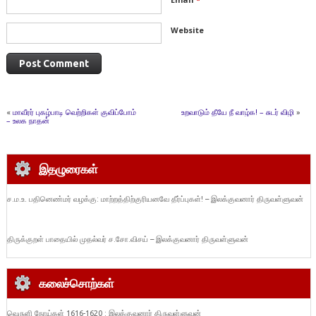
Website
«
மாவீரர் புகழ்பாடி வெற்றிகள் குவிப்போம்
உறவாடும் தீயே நீ வாழ்க! – சுடர் விழி
»
– உலக நாதன்
இதழுரைகள்
ச.ம.உ. பதினெண்மர் வழக்கு: மாற்றத்திற்குரியனவே தீர்ப்புகள்! – இலக்குவனார் திருவள்ளுவன்
திருக்குறள் பாதையில் முதல்வர் ச.சோ.விசய் – இலக்குவனார் திருவள்ளுவன்
கலைச்சொற்கள்
வெருளி நோய்கள் 1616-1620 : இலக்குவனார் திருவள்ளுவன்