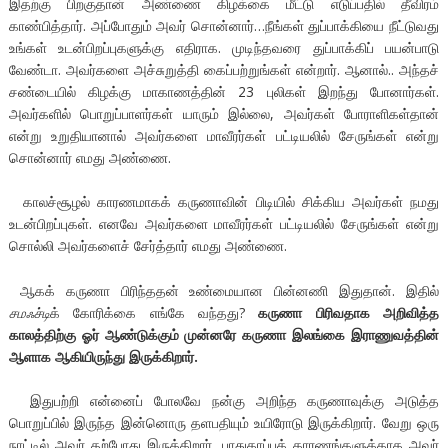
இதற்கு பிறகுதான் அண்ணை கிழக்கை மீட்டு எடுப்பதில் தீவிரம்
காண்பித்தார். அப்போதும் அவர் சொன்னார்…நீங்கள் துப்பாக்கியை நீட்டுவது
உங்கள் உடன்பிறப்புகளுக்கு எதிராக. முடிந்தவரை துப்பாக்கிப் பயன்பாடு
வேண்டா. அவர்களை அச்சுறுத்தி கைப்பற்றுங்கள் என்றார். ஆனால்.. அந்தச்
சண்டையில் கிழக்கு மாகாணத்தின் 23 புலிகள் இறந்து போனார்கள்.
அவர்களில் பொறுப்பாளர்கள் யாரும் இல்லை, அவர்கள் போராளிகள்தான்
என்று உறுதியானால் அவர்களை மாவீரர்கள் பட்டியலில் சேருங்கள் என்று
சொன்னார் எமது அண்ணை.
காலச்சூழல் காரணமாகக் கருணாவின் பிடியில் சிக்கிய அவர்கள் நமது
உடன்பிறப்புகள். எனவே அவர்களை மாவீரர்கள் பட்டியலில் சேருங்கள் என்று
சொல்லி அவர்களைச் சேர்த்தார் எமது அண்ணை.
ஆகக் கருணா பிரிந்ததன் உண்மையான பின்னணி இதுதான். இதில்
சமஃச்டி
க் கோரிக்கை எங்கே வந்தது?
கருணா பிரிவதாக அறிவித்த
காலத்திற்கு ஓர் ஆண்டுக்கும் முன்னரே கருணா இலங்கை இராணுவத்தின்
ஆளாக ஆகியிருந்து இருக்கிறார்.
இதுபற்றி என்னைப் போலவே நன்கு அறிந்த கருணாவுக்கு அடுத்த
பொறுப்பில் இருந்த இன்னொரு தளபதியும் உயிரோடு இருக்கிறார். வேறு ஒரு
நாட்டில் அவர் தற்போது இருக்கிறார். பாதுகாப்புக் காரணங்களுக்காக அவர்