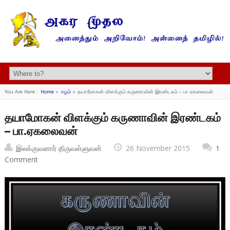
You Are Here :
Home
»
ஈழம்
»
தயாமோகன் விளக்கும் கருணாவின் இரண்டகம் – பா.ஏகலைவன்
தயாமோகன் விளக்கும் கருணாவின் இரண்டகம்
– பா.ஏகலைவன்
இலக்குவனார் திருவள்ளுவன்
26 November 2015
1
Comment