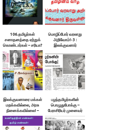
106.தமிழர்கள்
மொழிப்போர் வரலாறு
சனாதனத்தை ஏற்றுக்
அறிவோம்!-3 :
கொண்டார்கள் – சரியா?
இலக்குவனார்
107.சனாதன
திருவள்ளுவன்
தருமத்தை ஒழிப்பது
என்றால் கலாச்சாரத்தை
அழிப்பதாகும் – நரேந்திர
(மோடி) சரியா?
இலக்குவனார்
திருவள்ளுவன்
இலக்குவனாரை மக்கள்
பழந்தமிழர்களின்
மறக்கவில்லை, அரசு
பொழுதுபோக்கு –
நினைக்கவில்லை! –
பேராசிரியர் முனைவர்
இலக்குவனார்
சி.இலக்குவனார்
திருவள்ளுவன்