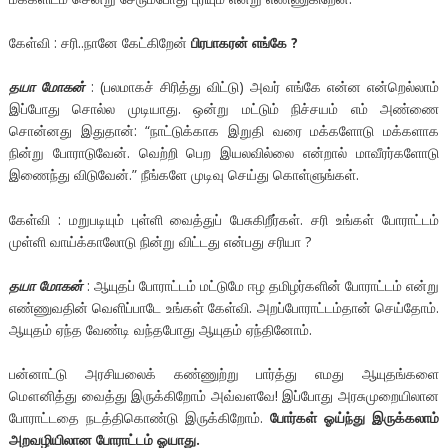
கேள்வி : சரி..நானே கேட்கிறேன்
பிரபாகரன் எங்கே ?
தயா மோகன்
: (பலமாகச் சிரித்து விட்டு) அவர் எங்கே என்ன என்றெல்லாம்
இப்போது சொல்ல முடியாது. ஒன்று மட்டும் நிச்சயம் எம் அண்ணை
சொன்னது இதுதான்: “நாட்டுக்காக இறுதி வரை மக்களோடு மக்களாக
நின்று போராடுவேன். வெற்றி பெற இயலவில்லை என்றால் மாவீரர்களோடு
இணைந்து விடுவேன்.” நீங்களே முடிவு செய்து கொள்ளுங்கள்.
கேள்வி : மறுபடியும் புள்ளி வைத்துப் பேசுகிறீர்கள். சரி உங்கள் போராட்டம்
முள்ளி வாய்க்காலோடு நின்று விட்டது என்பது சரியா ?
தயா மோகன்
: ஆயுதப் போராட்டம் மட்டுமே ஈழ தமிழர்களின் போராட்டம் என்று
எண்ணுவதின் வெளிப்பாடே உங்கள் கேள்வி. அறப்போராட்டம்தான் செய்தோம்.
ஆயுதம் ஏந்த வேண்டி வந்தபோது ஆயுதம் ஏந்தினோம்.
பன்னாட்டு அரசியலைக் கண்ணுற்று பார்த்து எமது ஆயுதங்களை
மௌனித்து வைத்து இருக்கிறோம் அவ்வளவே! இப்போது அரசுமுறையிலான
போராட்டதை நடத்திகொண்டு இருக்கிறோம்.
போர்கள் ஓய்ந்து இருக்கலாம்
அறவழியிலான போராட்டம் ஓயாது.