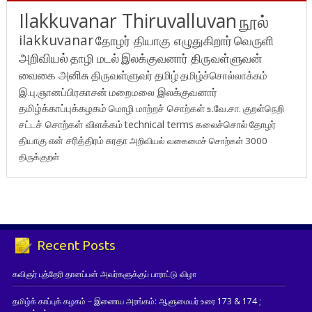
Ilakkuvanar Thiruvalluvan
நூல்
ilakkuvanar
தோழர் தியாகு எழுதுகிறார்
வெருளி
அறிவியல்
தாழி மடல்
இலக்குவனார் திருவள்ளுவன்
வைகை அனிசு
திருவள்ளுவர்
தமிழ்
தமிழ்ச்சொல்லாக்கம்
இ.பு.ஞானப்பிரகாசன்
மறைமலை இலக்குவனார்
தமிழ்க்காப்புக்கழகம்
மொழி மாற்றச் சொற்கள்
உ.வே.சா.
குறள்நெறி
சட்டச் சொற்கள் விளக்கம்
technical terms
கலைச்சொல்
தோழர்
தியாகு
என் சரித்திரம்
சுரதா
அறிவியல் வகைமைச் சொற்கள் 3000
திருக்குறள்
Recent Posts
கவிஞர் புத்தேரி தானப்பன் அவர்களுக்குப் பாராட்டு விழா
தமிழ்க் காப்புக் கழகம் – இணைய அரங்கம்: ஆளுமையர் உரை 173 & 174 ;