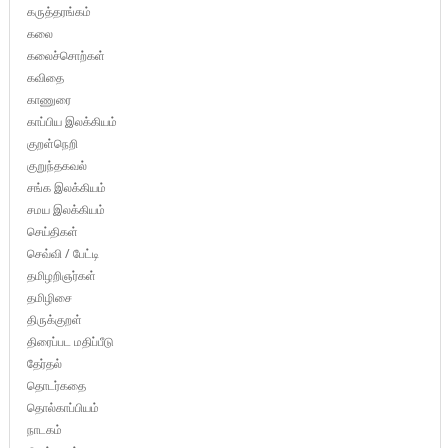
கருத்தரங்கம்
கலை
கலைச்சொற்கள்
கவிதை
காணுரை
காப்பிய இலக்கியம்
குறள்நெறி
குறுந்தகவல்
சங்க இலக்கியம்
சமய இலக்கியம்
செய்திகள்
செவ்வி / பேட்டி
தமிழறிஞர்கள்
தமிழிசை
திருக்குறள்
திரைப்பட மதிப்பீடு
தேர்தல்
தொடர்கதை
தொல்காப்பியம்
நாடகம்