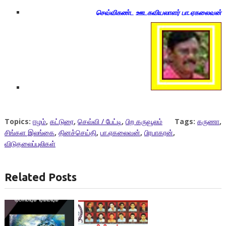
செவ்விகண்ட ஊடகவியலாளர் பா.ஏகலைவன்
Topics:
ஈழம்
,
கட்டுரை
,
செவ்வி / பேட்டி
,
பிற கருவூலம்
Tags:
கருணா
,
சிங்கள இலங்கை
,
தினச்செய்தி
,
பா.ஏகலைவன்
,
பிரபாகரன்
,
விடுதலைப்புலிகள்
Related Posts