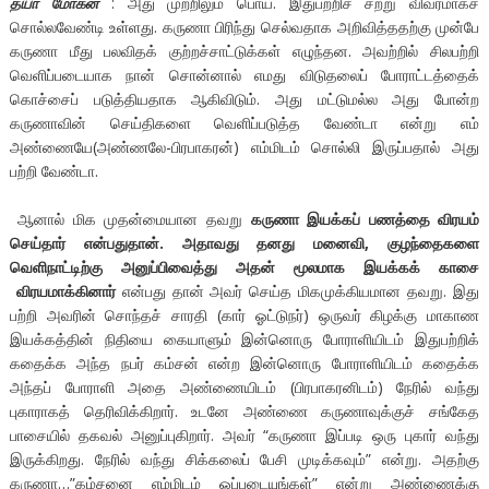
தயா மோகன்
: அது முற்றிலும் பொய். இதுபற்றிச் சற்று விவரமாகச்
சொல்லவேண்டி உள்ளது. கருணா பிரிந்து செல்வதாக அறிவித்ததற்கு முன்பே
கருணா மீது பலவிதக் குற்றச்சாட்டுக்கள் எழுந்தன. அவற்றில் சிலபற்றி
வெளிப்படையாக நான் சொன்னால் எமது விடுதலைப் போராட்டத்தைக்
கொச்சைப் படுத்தியதாக ஆகிவிடும். அது மட்டுமல்ல அது போன்ற
கருணாவின் செய்திகளை வெளிப்படுத்த வேண்டா என்று எம்
அண்ணையே(அண்ணலே-பிரபாகரன்) எம்மிடம் சொல்லி இருப்பதால் அது
பற்றி வேண்டா.
ஆனால் மிக முதன்மையான தவறு
கருணா இயக்கப் பணத்தை விரயம்
செய்தார் என்பதுதான். அதாவது தனது மனைவி, குழந்தைகளை
வெளிநாட்டிற்கு அனுப்பிவைத்து அதன் மூலமாக இயக்கக் காசை
விரயமாக்கினார்
என்பது தான் அவர் செய்த மிகமுக்கியமான தவறு. இது
பற்றி அவரின் சொந்தச் சாரதி (கார் ஓட்டுநர்) ஒருவர் கிழக்கு மாகாண
இயக்கத்தின் நிதியை கையாளும் இன்னொரு போராளியிடம் இதுபற்றிக்
கதைக்க அந்த நபர் கம்சன் என்ற இன்னொரு போராளியிடம் கதைக்க
அந்தப் போராளி அதை அண்ணையிடம் (பிரபாகரனிடம்) நேரில் வந்து
புகாராகத் தெரிவிக்கிறார். உடனே அண்ணை கருணாவுக்குச் சங்கேத
பாசையில் தகவல் அனுப்புகிறார். அவர் “கருணா இப்படி ஒரு புகார் வந்து
இருக்கிறது. நேரில் வந்து சிக்கலைப் பேசி முடிக்கவும்” என்று. அதற்கு
கருணா…”கம்சனை எம்மிடம் ஒப்படையுங்கள்” என்று அண்ணைக்கு