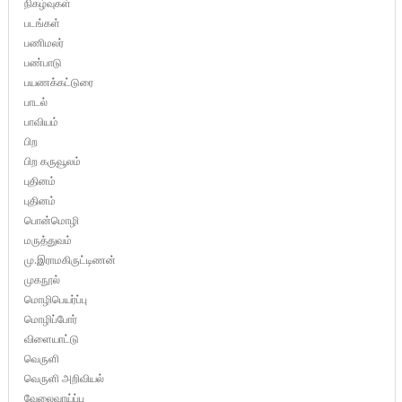
நிகழ்வுகள்
படங்கள்
பணிமலர்
பண்பாடு
பயணக்கட்டுரை
பாடல்
பாவியம்
பிற
பிற கருவூலம்
புதினம்
புதினம்
பொன்மொழி
மருத்துவம்
மு.இராமகிருட்டிணன்
முகநூல்
மொழிபெயர்ப்பு
மொழிப்போர்
விளையாட்டு
வெருளி
வெருளி அறிவியல்
வேலைவாய்ப்பு