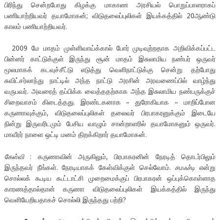
பிரிந்து சென்றபோது கிழக்கு மாகாண அரசியல் பொறுப்பாளராகப்
பணியாற்றியவர் தயாமோகன்; விடுதலைப்புலிகள் இயக்கத்தில் 20ஆண்டு
காலம் பணியாற்றியவர்.
2009 மே மாதம் முள்ளிவாய்க்கால் போர் முடிவுற்றதாக அறிவிக்கப்பட்ட
பின்னர் காட்டுக்குள் இருந்து சூன் மாதம் இசுலாமிய நண்பர் ஒருவர்
மூலமாகக் கடவுச்சீட்டு எடுத்து வெளிநாட்டுக்கு சென்று தற்போது
சுவிட்சர்லாந்து நாட்டில் அந்த நாட்டு அரசின் அரவணைப்பில் வாழ்ந்து
வருபவர். அவரைத் தப்பிக்க வைத்ததற்காக அந்த இசுலாமிய நண்பருக்குச்
சிறைவாசம் கிடைத்தது. இரண்டகனாக – துரோகியாக – மாறிப்போன
கருணாவுக்கும், விடுதலைப்புலிகள் தலைவர் பிரபாகரனுக்கும் இடையே
நின்று இருவரிடமும் பேசிய வாழும் சான்றாளரில் தயாமோகனும் ஒருவர்.
மாவீரர் நாளை ஒட்டி மனம் திறக்கிறார் தயாமோகன்.
கேள்வி
: கருணாவின் அருகிலும், பிரபாகரனின் நேரடித் தொடர்பிலும்
இருந்தவர் நீங்கள். நேரடியாகக் கேள்விக்குள் செல்வோம்.
சமஃச்டி
என்று
சொல்லக் கூடிய கூட்டாட்சி முறைமைக்குப் பிரபாகரன் ஒப்புக்கொள்ளாத
காரணத்தால்தான் கருணா விடுதலைப்புலிகள் இயக்கத்தில் இருந்து
வெளியேறியதாகச் சொல்லி இருந்தது பற்றி?