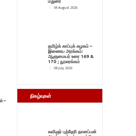
மதுரை
04 August 2026
தமிழ்க் காப்புக் கழகம் –
இணைய அரங்கம்:
ஆளுமையர் உரை 169 &
170 ; நூலரங்கம்
08 July 2026
நிகழ்வுகள்
் –
கவிஞர் புத்தேரி தானப்பன்