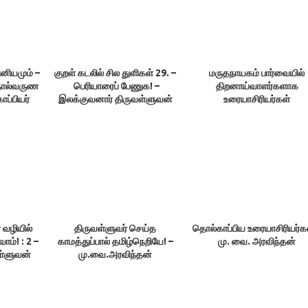
ினியமும் –
குறள் கடலில் சில துளிகள் 29. –
மருதநாயகம் பார்வையில்
 நால்வருண
பெரியாரைப் பேணுக! –
திறனாய்வாளர்களாக
ப்பியர்
இலக்குவனார் திருவள்ளுவன்
உரையாசிரியர்கள்
்பட்டன
 வழியில்
திருவள்ளுவர் செய்த
தொல்காப்பிய உரையாசிரியர்கள
ம்! : 2 –
காமத்துப்பால் தமிழ்நெறியே! –
மு. வை. அரவிந்தன்
ள்ளுவன்
மு.வை.அரவிந்தன்