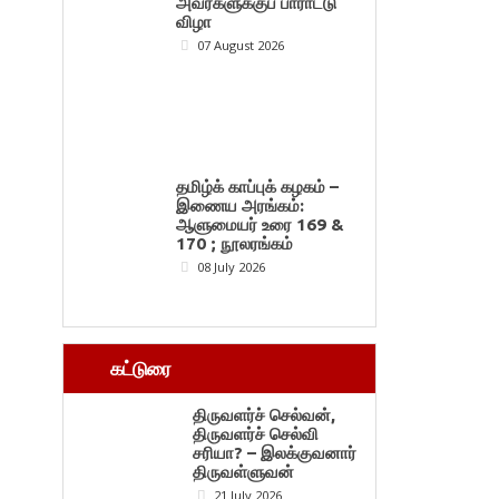
அவர்களுக்குப் பாராட்டு
விழா
07 August 2026
தமிழ்க் காப்புக் கழகம் –
இணைய அரங்கம்:
ஆளுமையர் உரை 169 &
170 ; நூலரங்கம்
08 July 2026
கட்டுரை
திருவளர்ச் செல்வன்,
திருவளர்ச் செல்வி
சரியா? – இலக்குவனார்
திருவள்ளுவன்
21 July 2026