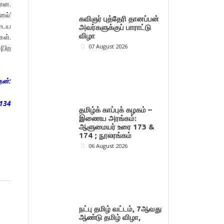
்ளன.
னல்’
கவிஞர் புத்தேரி தானப்பன்
ுடைய
அவர்களுக்குப் பாராட்டு
விழா
கள்.
07 August 2026
பிற
தன்:
.134
தமிழ்க் காப்புக் கழகம் –
இணைய அரங்கம்:
ஆளுமையர் உரை 173 &
174 ; நூலரங்கம்
06 August 2026
நட்பு தமிழ் வட்டம், 7ஆவது
ஆண்டு தமிழ் விழா,