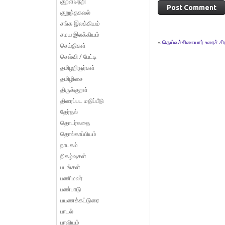
குறள்நெறி
குறுந்தகவல்
சங்க இலக்கியம்
சமய இலக்கியம்
«
தெய்வச்சிலையார் உரைச் சிற
செய்திகள்
செவ்வி / பேட்டி
தமிழறிஞர்கள்
தமிழிசை
திருக்குறள்
திரைப்பட மதிப்பீடு
தேர்தல்
தொடர்கதை
தொல்காப்பியம்
நாடகம்
நிகழ்வுகள்
படங்கள்
பணிமலர்
பண்பாடு
பயணக்கட்டுரை
பாடல்
பாவியம்