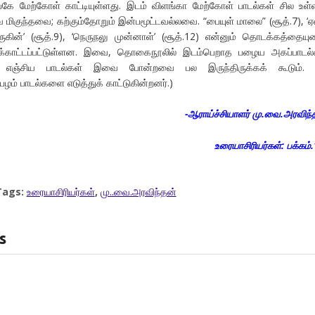
கே மேற்கோள் காட்டியுள்ளது. இடம் விளங்கா மேற்கோள் பாடல்கள் சில உள
ிகுந்தவை; கற்கும்தோறும் இன்பமூட்டவல்லவை. “பையுள் மாலை” (சூத்.7), ‘ஏ
ுருகின்’ (சூத்.9), ‘நெருநலு முன்னாள்’ (சூத்.12) என்னும் தொடக்கத்தைய
துக்­காட்டப்பட்டுள்ளன. இவை, தொகைநூலில் இடம்பெறாத பழைய அகப்பாடல்
ஞ்சிய பாடல்கள் இவை போன்றவை பல இருந்திருக்கக் கூடும். (
பழம் பாடல்களை எடுத்துக் காட்டுகின்றனர்.)
-ஆராய்ச்சியாளர் மு.வை.அரவிந்
உரையாசிரியர்கள்: பக்கம்
Tags:
உரையாசிரியர்கள்
,
மு..வை.அரவிந்தன்
s