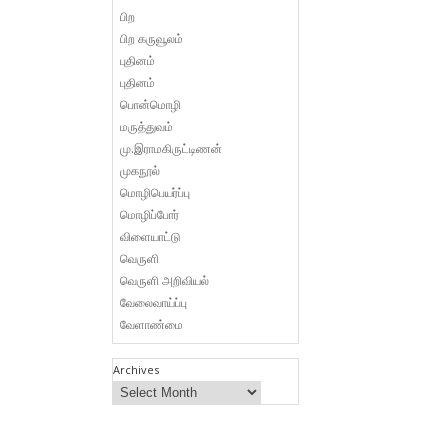
பிற
பிற கருவூலம்
புதினம்
புதினம்
பொன்மொழி
மருத்துவம்
மு.இராமகிருட்டிணன்
முகநூல்
மொழிபெயர்ப்பு
மொழிப்போர்
விளையாட்டு
வெருளி
வெருளி அறிவியல்
வேலைவாய்ப்பு
வேளாண்மை
Archives