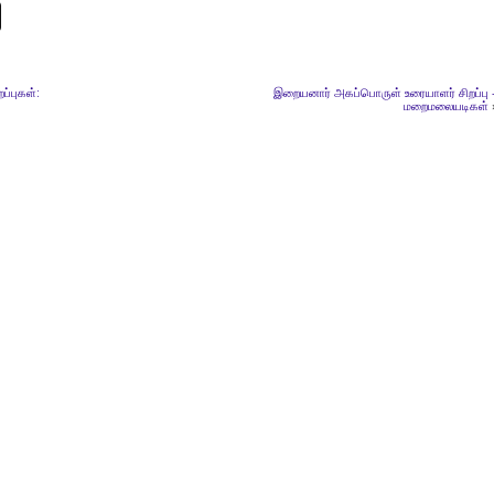
ப்புகள்:
இறையனார் அகப்பொருள் உரையாளர் சிறப்பு 
மறைமலையடிகள்