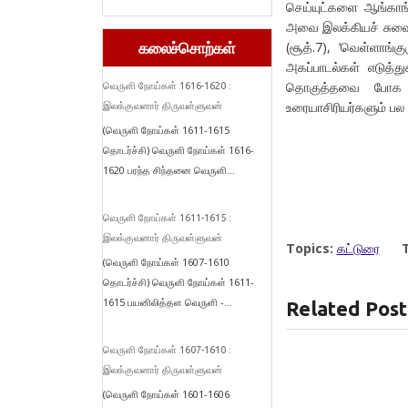
செய்யுட்களை ஆங்காங்
அவை இலக்கியச் சுவை ம
(சூத்.7), ‘வெள்ளாங்க
கலைச்சொற்கள்
அகப்பாடல்கள் எடுத்
தொகுத்தவை போக எ
வெருளி நோய்கள் 1616-1620 :
உரையாசிரியர்களும் பல 
இலக்குவனார் திருவள்ளுவன்
(வெருளி நோய்கள் 1611-1615
தொடர்ச்சி) வெருளி நோய்கள் 1616-
1620 பரந்த சிந்தனை வெருளி...
வெருளி நோய்கள் 1611-1615 :
இலக்குவனார் திருவள்ளுவன்
Topics:
கட்டுரை
(வெருளி நோய்கள் 1607-1610
தொடர்ச்சி) வெருளி நோய்கள் 1611-
1615 பயனிலித்தள வெருளி -...
Related Post
வெருளி நோய்கள் 1607-1610 :
இலக்குவனார் திருவள்ளுவன்
(வெருளி நோய்கள் 1601-1606