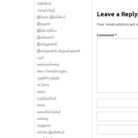
அறிவியல்
அழைப்பிதழ்
Leave a Reply
இக்கால இலக்கியம்
இதழுரை
Your email address will 
இந்தி எதிர்ப்பு
Comment
*
இலக்கணம்
இலக்குவனார்
இலக்குவனார் திருவள்ளுவன்
ஈழம்
உண்மைக்கதை
உரை / சொற்பொழிவு
உறுதிமொழிஞர்
கட்டுரை
கதை
கருத்தரங்கம்
கலை
கலைச்சொற்கள்
கவிதை
காணுரை
காப்பிய இலக்கியம்