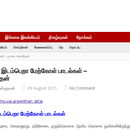
இக்கால இலக்கியம்
நிகழ்வுகள்
நோக்கம்
வியம்
செய்திகள்
வேலைவாய்ப்பு
பிற
தொடர்பு
கள் – மு.வை.அரவிந்தன்
டம்பெறா மேற்கோள் பாடல்கள் –
தன்
வள்ளுவன்
09 August 2015
No Comment
ம்பெறா மேற்கோள் பாடல்கள்
ை, அகநானூறு, நற்றிணை, குறுந்தொகை ஆகிய தொகை நூல்களிலிருந்து