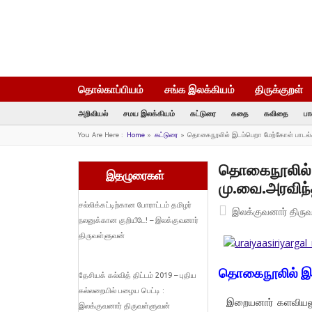
தொல்காப்பியம்
சங்க இலக்கியம்
திருக்குறள்
அறிவியல்
சமய இலக்கியம்
கட்டுரை
கதை
கவிதை
பா
You Are Here :
Home
»
கட்டுரை
»
தொகைநூலில் இடம்பெறா மேற்கோள் பாடல்
தொகைநூலில் இ
இதழுரைகள்
மு.வை.அரவிந்
சல்லிக்கட்டிற்கான போராட்டம் தமிழர்
இலக்குவனார் திரு
நலனுக்கான குறியீடே! – இலக்குவனார்
திருவள்ளுவன்
தொகைநூலில் இட
தேசியக் கல்வித் திட்டம் 2019 – புதிய
கல்லறையில் பழைய பெட்டி :
இறையனார் களவியலுர
இலக்குவனார் திருவள்ளுவன்