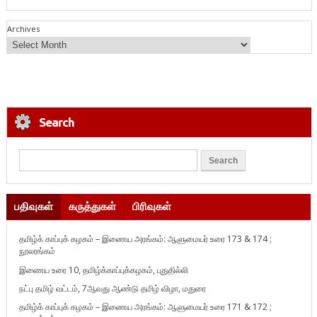
Archives
Search
பதிவுகள்
கருத்துகள்
பிரிவுகள்
தமிழ்க் காப்புக் கழகம் – இணைய அரங்கம்: ஆளுமையர் உரை 173 & 174 ;
நூலரங்கம்
இணைய உரை 10, தமிழ்க்காப்புக்கழகம், புதுதில்லி
நட்பு தமிழ் வட்டம், 7ஆவது ஆண்டு தமிழ் விழா, மதுரை
தமிழ்க் காப்புக் கழகம் – இணைய அரங்கம்: ஆளுமையர் உரை 171 & 172 ;