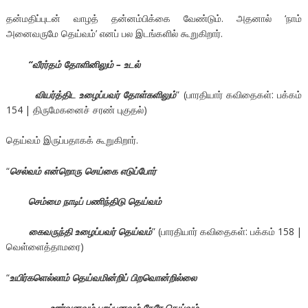
தன்மதிப்புடன் வாழத் தன்னம்பிக்கை வேண்டும். அதனால் ‘நாம்
அனைவருமே தெய்வம்’ எனப் பல இடங்களில் கூறுகிறார்.
“வீரர்தம் தோளினிலும் – உடல்
வியர்த்திட உழைப்பவர் தோள்களிலும்
” (பாரதியார் கவிதைகள்: பக்கம்
154 | திருமேகனைச் சரண் புகுதல்)
தெய்வம் இருப்பதாகக் கூறுகிறார்.
“
செல்வம் என்றொரு செய்கை எடுப்போர்
செம்மை நாடிப் பணிந்திடு தெய்வம்
கைவருந்தி உழைப்பவர் தெய்வம்
” (பாரதியார் கவிதைகள்: பக்கம் 158 |
வெள்ளைத்தாமரை)
“
உயிர்களெல்லாம் தெய்வமின்றிப் பிறவொன்றில்லை
ஊர்வனவும் பறப்பனவும் நேரே தெய்வம்