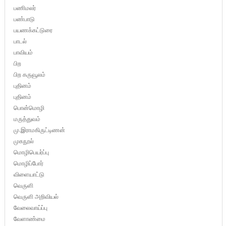
பணிமலர்
பண்பாடு
பயணக்கட்டுரை
பாடல்
பாவியம்
பிற
பிற கருவூலம்
புதினம்
புதினம்
பொன்மொழி
மருத்துவம்
மு.இராமகிருட்டிணன்
முகநூல்
மொழிபெயர்ப்பு
மொழிப்போர்
விளையாட்டு
வெருளி
வெருளி அறிவியல்
வேலைவாய்ப்பு
வேளாண்மை