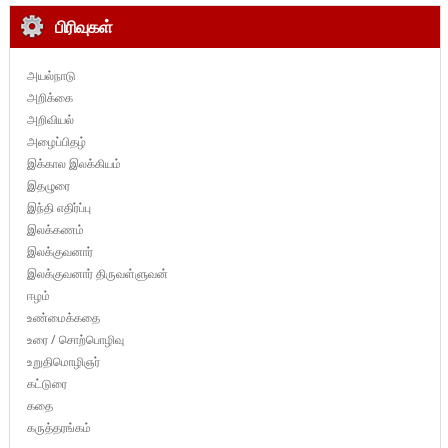
பிரிவுகள்
அயல்நாடு
அறிக்கை
அறிவியல்
அழைப்பிதழ்
இக்கால இலக்கியம்
இதழுரை
இந்தி எதிர்ப்பு
இலக்கணம்
இலக்குவனார்
இலக்குவனார் திருவள்ளுவன்
ஈழம்
உண்மைக்கதை
உரை / சொற்பொழிவு
உறுதிமொழிஞர்
கட்டுரை
கதை
கருத்தரங்கம்