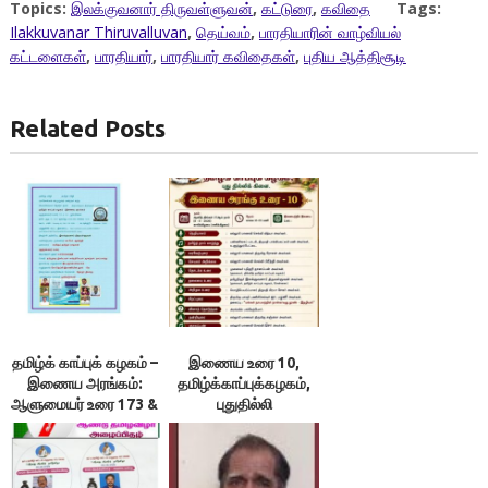
Topics:
இலக்குவனார் திருவள்ளுவன்
,
கட்டுரை
,
கவிதை
Tags:
Ilakkuvanar Thiruvalluvan
,
தெய்வம்
,
பாரதியாரின் வாழ்வியல்
கட்டளைகள்
,
பாரதியார்
,
பாரதியார் கவிதைகள்
,
புதிய ஆத்திசூடி
Related Posts
தமிழ்க் காப்புக் கழகம் –
இணைய உரை 10,
இணைய அரங்கம்:
தமிழ்க்காப்புக்கழகம்,
ஆளுமையர் உரை 173 &
புதுதில்லி
174 ; நூலரங்கம்