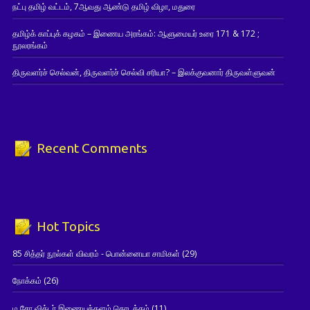
நட்பு தமிழ் வட்டம், 7ஆவது ஆண்டு தமிழ் விழா, மதுரை
தமிழ்க் காப்புக் கழகம் – இணைய அரங்கம்: ஆளுமையர் உரை 171 & 172 ;
நூலரங்கம்
திருவளர்ச் செல்வன், திருவளர்ச் செல்வி சரியா? – இலக்குவனார் திருவள்ளுவன்
Recent Comments
Hot Topics
85 சித்தர் நூல்கள் விவரம் - பொன்னையா சாமிகள்
(29)
நோக்கம்
(26)
ம.சோ.விக்டர் இணையத்தளம் தொடக்கம்
(11)