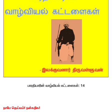
பாரதியாரின்
வாழ்வியல்
கட்டளைகள்: 14
நாமே தெய்வம்! நன்கறிக!