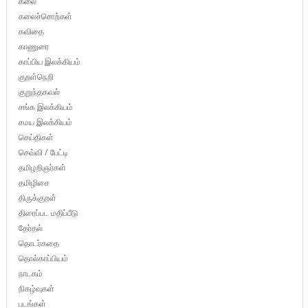
கலை
கலைச்சொற்கள்
கவிதை
காணுரை
காப்பிய இலக்கியம்
குறள்நெறி
குறுந்தகவல்
சங்க இலக்கியம்
சமய இலக்கியம்
செய்திகள்
செவ்வி / பேட்டி
தமிழறிஞர்கள்
தமிழிசை
திருக்குறள்
திரைப்பட மதிப்பீடு
தேர்தல்
தொடர்கதை
தொல்காப்பியம்
நாடகம்
நிகழ்வுகள்
படங்கள்