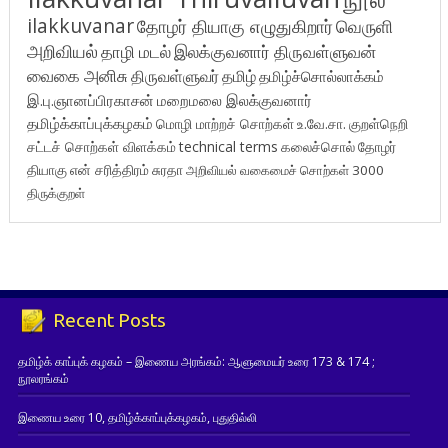
ilakkuvanar
தோழர் தியாகு எழுதுகிறார்
வெருளி
அறிவியல்
தாழி மடல்
இலக்குவனார் திருவள்ளுவன்
வைகை அனிசு
திருவள்ளுவர்
தமிழ்
தமிழ்ச்சொல்லாக்கம்
இ.பு.ஞானப்பிரகாசன்
மறைமலை இலக்குவனார்
தமிழ்க்காப்புக்கழகம்
மொழி மாற்றச் சொற்கள்
உ.வே.சா.
குறள்நெறி
சட்டச் சொற்கள் விளக்கம்
technical terms
கலைச்சொல்
தோழர்
தியாகு
என் சரித்திரம்
சுரதா
அறிவியல் வகைமைச் சொற்கள் 3000
திருக்குறள்
Recent Posts
தமிழ்க் காப்புக் கழகம் – இணைய அரங்கம்: ஆளுமையர் உரை 173 & 174 ;
நூலரங்கம்
இணைய உரை 10, தமிழ்க்காப்புக்கழகம், புதுதில்லி