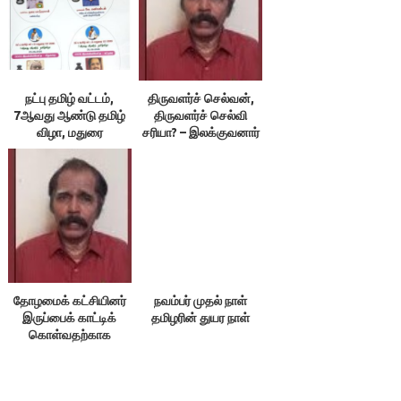
நட்பு தமிழ் வட்டம்,
திருவளர்ச் செல்வன்,
7ஆவது ஆண்டு தமிழ்
திருவளர்ச் செல்வி
விழா, மதுரை
சரியா? – இலக்குவனார்
திருவள்ளுவன்
தோழமைக் கட்சியினர்
நவம்பர் முதல் நாள்
இருப்பைக் காட்டிக்
தமிழரின் துயர நாள்
கொள்வதற்காக
எதையும் பேசக்கூடாது!