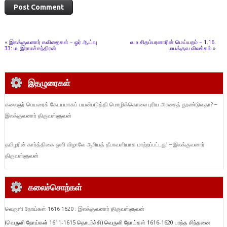
«
இலக்குவனார் கவிதைகள் – ஓர் ஆய்வு
வ.உ.சிதம்பரனாரின் மெய்யறம் – 1.16.
33: ம. இராமச்சந்திரன்
மயக்குவ விலக்கல்
»
இதழுரைகள்
கலைஞர் பெயரைக் கேடயமாகப் பயன்படுத்தி மொழிக்கொலை புரிய அரசைத் தூண்டுவதா? –
இலக்குவனார் திருவள்ளுவன்
தமிழரின் கார்த்திகை ஒளி விழாவே ஆரியத் தீபாவளியாக மாற்றப்பட்டது! – இலக்குவனார்
திருவள்ளுவன்
கலைச்சொற்கள்
வெருளி நோய்கள் 1616-1620 : இலக்குவனார் திருவள்ளுவன்
(வெருளி நோய்கள் 1611-1615 தொடர்ச்சி) வெருளி நோய்கள் 1616-1620 பரந்த சிந்தனை