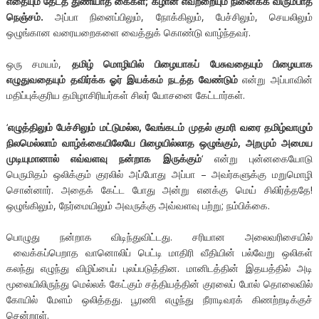
எதையும்
தேடத்
துணியாத
கைகள்
;
கீழான
எவற்றையும்
நினைக்க
விரும்பாத
நெஞ்சம்
.
அப்பா நினைப்பிலும், நோக்கிலும், பேச்சிலும், செயலிலும்
ஒழுங்கான வரையறைகளை வைத்துக் கொண்டு வாழ்ந்தவர்.
ஒரு சமயம்,
தமிழ் மொழியில் பிழையாகப் பேசுவதையும் பிழையாக
எழுதுவதையும் தவிர்க்க ஓர் இயக்கம் நடத்த வேண்டும்
என்று அப்பாவின்
மதிப்புக்குரிய தமிழாசிரியர்கள் சிலர் யோசனை கேட்டார்கள்.
‘
எழுத்திலும்
பேச்சிலும்
மட்டுமல்ல
,
வேங்கடம்
முதல்
குமரி
வரை
தமிழ்வாழும்
நிலமெல்லாம்
வாழ்க்கையிலேயே
பிழையில்லாத
ஒழுங்கும்
,
அறமும்
அமைய
முடியுமானால்
எவ்வளவு
நன்றாக
இருக்கும்
‘ என்று புன்னகையோடு
பெருமிதம் ஒலிக்கும் குரலில் அப்போது அப்பா – அவர்களுக்கு மறுமொழி
சொன்னார். அதைக் கேட்ட போது அன்று எனக்கு மெய் சிலிர்த்ததே!
ஒழுங்கிலும், நேர்மையிலும் அவருக்கு அவ்வளவு பற்று; நம்பிக்கை.
பொழுது நன்றாக விடிந்துவிட்டது. சரியான அலைவரிசையில்
வைக்கப்பெறாத வானொலிப் பெட்டி மாதிரி வீதியின் பல்வேறு ஒலிகள்
கலந்து எழுந்து விழிப்பைப் புலப்படுத்தின. மானிடத்தின் இதயத்தில் அடி
மூலையிலிருந்து மெல்லக் கேட்கும் சத்தியத்தின் குரலைப் போல் தொலைவில்
கோயில் மேளம் ஒலித்தது. பூரணி எழுந்து நீராடிவரக் கிணற்றடிக்குச்
சென்றாள்.