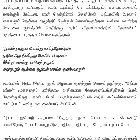
அப்பா தம்பியிடம் திருவாசகத்தை எடுத்துத் தமக்குப் பக்கத்தில் உட்கார்ந்து
படிக்குமாறு கூறியதும், தம்பி படிக்கத் தொடங்கியதும், சமையலறையில்
எனக்குக் கேட்டன. நான் வெந்நீரோடு சென்றேன். அப்பாவின் இரண்டு
கைகளும் நெஞ்சை அழுத்திப் பிடித்துக் கொண்டிருந்தன. வலியை உணர்ந்த
வேதனை முகத்தில் தெரிந்தது. தம்பி திருவாசகத்தின் திருவண்டப்
பகுதியைப் படித்துக் கொண்டிருந்தான்.
“
பூவில்
நாற்றம்
போன்று
உயர்ந்தோங்கும்
ஒழிவு
அற
நிமிர்ந்து
மேவிய
பெருமை
இன்று
எனக்கு
எளிவந்
தருளி
அழிதரும்
ஆக்கை
ஒழியச்
செய்த
ஒண்பொருள்
!”
தம்பியின் சிறிய இனிய குரல் அழகாக ஒலித்துக் கொண்டிருந்தது. “அப்பா
உங்கள் முகத்தைப் பார்த்தால் அதிகமாக வேதனைப்படுகிறீர்கள் போல்
தோன்றுகிறது. நான் போய் மருத்துவரை(
டாக்டரை)க்
கூட்டிக்கொண்டு
வரட்டுமா?” என்று கவலையோடு கேட்டேன்.
அப்பா மறுமொழி கூறாமல் சிரித்தார். “நான் போய் கூட்டிக் கொண்டு
வருகிறேன், அப்பா!” என்று அவர் பதிலை எதிர்பாராமலே நான் புறப்பட்டேன்.
நான் மருத்துவரோடு திரும்பியபோது தம்பி ‘ஓ’வென்று அலறியழும் குரல் தான்