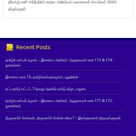
தியாகு
என் சரித்திரம்
சுரதா
அறிவியல் வகைமைச் சொற்கள் 3000
திருக்குறள்
Recent Posts
தமிழ்க் காப்புக் கழகம் – இணைய அரங்கம்: ஆளுமையர் உரை 173 & 174 ;
நூலரங்கம்
இணைய உரை 10, தமிழ்க்காப்புக்கழகம், புதுதில்லி
நட்பு தமிழ் வட்டம், 7ஆவது ஆண்டு தமிழ் விழா, மதுரை
தமிழ்க் காப்புக் கழகம் – இணைய அரங்கம்: ஆளுமையர் உரை 171 & 172 ;
நூலரங்கம்
திருவளர்ச் செல்வன், திருவளர்ச் செல்வி சரியா? – இலக்குவனார் திருவள்ளுவன்