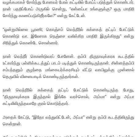
வழக்கமாகச் சோர்ந்து போனவர் போல் கட்டிலில் போய்ப் படுத்துக் கொண்டார்.
நான் பதறிப்போய் அருகில் சென்று, “என்னப்பா உங்களுக்கு? ஒரு மாதிரி
சோர்ந்து காணப்படுகிறீர்களே?” என்று கேட்டேன்.
“ஒன்றுமில்லை பூரணி; கொஞ்சம் வெந்நீரில் சுக்கைத் தட்டிப் போட்டுக்
கொண்டு வா. இலேசாக நெஞ்சை வலிக்கிற மாதிரி இருக்கிறது” என்று
சிரித்துக் கொண்டே சொன்னார்.
நான் வெந்நீர் கொண்டுவரப் போனேன். தம்பி திருநாவுக்கரசு கூடத்தில்
உட்கார்ந்து பள்ளிக்கூடத்துப் பாடம் படித்துக் கொண்டிருந்தான். சின்னத்தம்பி
சம்பந்தனும் குழந்தை மங்கையர்க்கரசியும் வீட்டு வாயிலுக்கு முன்னால்
தெருவில் விளையாடிக் கொண்டிருந்தார்கள்.
நான் வெந்நீரில் சுக்கைத் தட்டிப் போட்டுக் கொண்டிருந்த போது,
“திருநாவுக்கரசு இருந்தால் இங்கே வரச்சொல், அம்மா” என்று அப்பா
கட்டிலிலிருந்தவாறே குரல் கொடுத்தார்.
அதைக் கேட்டு, “இதோ வந்துவிட்டேன், அப்பா” என்று தம்பி கூடத்திலிருந்து
சென்றான்.