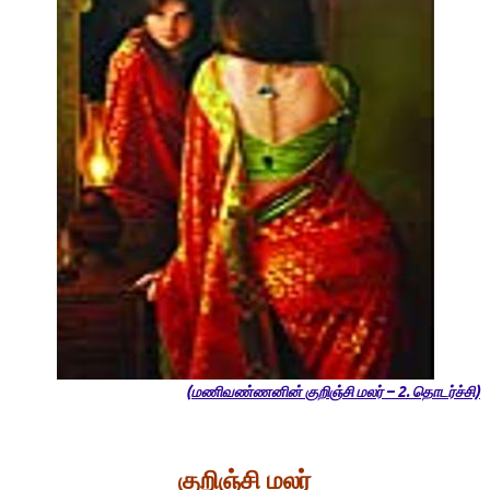
(மணிவண்ணனின் குறிஞ்சி மலர் – 2. தொடர்ச்சி)
குறிஞ்சி
மலர்