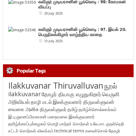
கவிஞர் முடியரசனின் பூங்கொடி : 98: கோமகன்
வியப்பு
20 July 2025
கவிஞர் முடியரசனின் பூங்கொடி : 97. இயல் 20.
பெருநிலக்கிழார் வாழ்த்திய காதை
13 July 2025
Popular Tags
Ilakkuvanar Thiruvalluvan
நூல்
ilakkuvanar
தோழர் தியாகு எழுதுகிறார்
வெருளி
அறிவியல்
தாழி மடல்
இலக்குவனார் திருவள்ளுவன்
வைகை அனிசு
திருவள்ளுவர்
தமிழ்
தமிழ்ச்சொல்லாக்கம்
இ.பு.ஞானப்பிரகாசன்
மறைமலை இலக்குவனார்
தமிழ்க்காப்புக்கழகம்
மொழி மாற்றச் சொற்கள்
உ.வே.சா.
குறள்நெறி
சட்டச் சொற்கள் விளக்கம்
technical terms
கலைச்சொல்
தோழர்