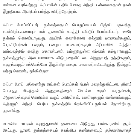
என்னை வரவேற்றது. அப்பாவின் பதில் பேசாத அந்தப் புன்னகைதான் நான்
இறுதியாக அவரிடம் பார்த்த உயிர்த்தோற்றம்.
அப்பா போய்விட்டார். துக்கத்தையும் பொறுப்பையும் பிஞ்சுப் பருவத்து
உடன்பிறப்புகளையும் என் தலையில் சுமத்தி விட்டுப் போய்விட்டார். ஊரே
துக்கம் கொண்டாடியது. ஆயிரக் கணக்கான கல்லூரி மாணவர்களும்,
பேராசிரியர்கள் பலரும், பழைய மாணவர்களும் அப்பாவின் அந்திம
ஊர்வலத்தில் கலந்து கொண்டனர். உள்ளூரிலுள்ள எல்லாக் கல்லூரிகளும்
துக்கத்துக்கு அடையாளமாக விடுமுறைவிட்டன. அனுதாபத் தந்திகளும்,
கடிதங்களும் எங்கெங்கோ இருக்கிற பழைய மாணவர்களிடமிருந்து இன்னும்
வந்து கொண்டிருக்கின்றன.
அப்பா போய் பதினைந்து நாட்கள் பொய்கள் போல் மறைந்துவிட்டன.
தினம்
பொழுது விடிந்தால்
அனுதாபத்தை
ச் சொல்ல வரும் கடிதங்கள்,
அனுதாபத்தைக்
கொடுக்க வரும் மனிதர்கள், உணர்வுகளும் எண்ணங்களும்
ஆற்றலும் அந்தப் பெரிய துக்கத்தில் தேங்கிவிட்டதுபோல் தோன்றியது
பூரணிக்கு.
வாசலில் மாட்டின் கழுத்துமணி ஓசையை அடுத்து, பால்காரனின் குரல்
கேட்டது. பூரணி துக்கத்தையும் கலங்கிய கண்களையும்
தற்காலிகமாகத்