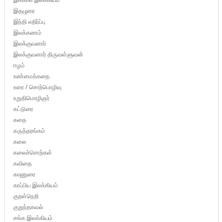
இதழுரை
இந்தி எதிர்ப்பு
இலக்கணம்
இலக்குவனார்
இலக்குவனார் திருவள்ளுவன்
ஈழம்
உண்மைக்கதை
உரை / சொற்பொழிவு
உறுதிமொழிஞர்
கட்டுரை
கதை
கருத்தரங்கம்
கலை
கலைச்சொற்கள்
கவிதை
காணுரை
காப்பிய இலக்கியம்
குறள்நெறி
குறுந்தகவல்
சங்க இலக்கியம்