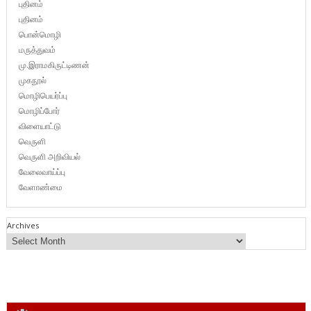
புதினம்
புதினம்
பொன்மொழி
மருத்துவம்
மு.இராமகிருட்டிணன்
முகநூல்
மொழிபெயர்ப்பு
மொழிப்போர்
விளையாட்டு
வெருளி
வெருளி அறிவியல்
வேலைவாய்ப்பு
வேளாண்மை
Archives