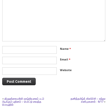
Name
*
Email
*
Website
«
திருநங்கையரின் வாழ்வியலைப் படம்
தனித்தமிழ்க் கிளர்ச்சி – சுந்தர
பிடிக்கும் புதினம் – பொட்டு வைத்த
சண்முகனார் : 6/17
»
பொழுதில்