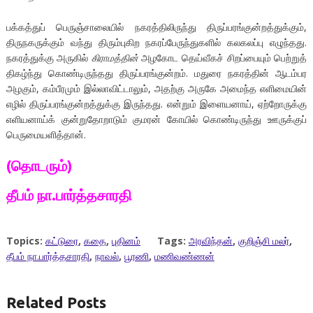
பக்கத்துப் பெருஞ்சாலையில் நகரத்திலிருந்து திருப்பரங்குன்றத்துக்கும்,
திருநகருக்கும் வந்து திரும்புகிற நகரப்பேருந்துகளில் கலகலப்பு எழுந்தது.
நகரத்துக்கு அருகில்
கிராமத்தின்
அழகோட தெய்வீகச் சிறப்பையும் பெற்றுத்
திகழ்ந்து கொண்டிருந்தது திருப்பரங்குன்றம். மதுரை நகரத்தின் ஆடம்பர
அழகும், கம்பீரமும் இல்லாவிட்டாலும், அதற்கு அருகே அமைந்த எளிமையின்
எழில் திருப்பரங்குன்றத்துக்கு இருந்தது. என்றும் இளையனாய், ஏற்றோருக்கு
எளியனாய்க் குன்றுதோறாடும் குமரன் கோயில் கொண்டிருந்து ஊருக்குப்
பெருமையளித்தான்.
(தொடரும்)
தீபம் நா.பார்த்தசாரதி
Topics:
கட்டுரை
,
கதை
,
புதினம்
Tags:
அரவிந்தன்
,
குறிஞ்சி மலர்
,
தீபம் நா.பார்த்தசாரதி
,
நாவல்
,
பூரணி
,
மணிவண்ணன்
Related Posts