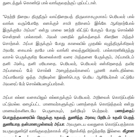
துடைத்துக் கொண்டு பால் வாங்குவதற்குப் புறப்பட்டாள்.
“நெற்றி நிறைய திருநீரும் வாய்நிறையத் திருவாசகமுமாகப் பெரியவர் பால்
வாங்க வரும்போதே எனக்குச் சாமி தரிசனம் இங்கே ஆகிறாற்போல்
இருக்குமே அம்மா” என்று பாலை ஊற்றி விட்டுப் போகும் போது சொல்லிச்
சென்றான் பால்காரன். அவள் மனதில் துக்கத்தைக் கிளறின அந்தச்
சொற்கள். அப்பா இருக்கும் போது காலையில் முதலில் எழுந்திருக்கிறவர்
அவரே. கையால் தாமே பால் வாங்கி வைத்துவிடுவார். பால்காரனிலிருந்து
வாசல் பெருக்குகிற வேலைக்காரி வரை அத்தனை பேருக்கும், அப்பாவிடம்
தனி அன்பு, தனி மரியாதை. பெரியவர், பெரியவர் என்கிறதைத் தவிர
அப்பாவைப் பேர் சொல்லி அழைத்தவர்களைப் பூரணி கண்டதில்லை.
அப்பாவோடு ஒத்த அறிவுள்ள இரண்டொரு பெரிய ஆசிரியர்கள் மட்டுமே
அவரைப் பேர் சொல்லியழைப்பார்கள்.
அப்பா எல்லா வகையிலும் எல்லாருக்கும் பெரியவர். அறிவைக் கொடுப்பதில்
மட்டுமல்ல. ஏழைப்பட்ட மாணவர்களுக்குப் பணத்தைக் கொடுத்தவர் என்று
மாணவர்களிடையே பெருமையும், நன்றியும் பெற்றவர்.
பணத்தைப்
பொறுத்தவரையில்
பிறருக்கு
உதவத்
துணிந்த
அளவு
பிறரிடம்
உதவி
பெறத்
துணியாத
தன்மானமுள்ளவர்
அப்பா
. அவருடைய வலதுகை கொடுப்பதற்காக
உயருவதுண்டு! வாங்குவதற்காகக் கீழ் நோக்கித் தாழ்ந்ததே இல்லை.
கீழான