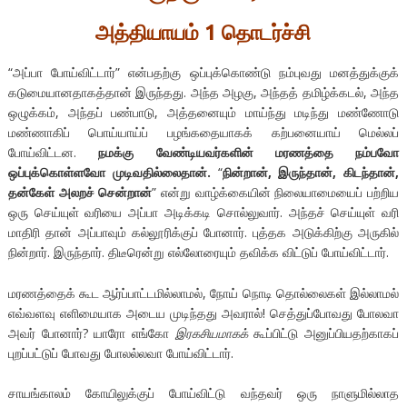
அத்தியாயம் 1 தொடர்ச்சி
“அப்பா போய்விட்டார்” என்பதற்கு ஒப்புக்கொண்டு நம்புவது மனத்துக்குக்
கடுமையானதாகத்தான் இருந்தது. அந்த அழகு, அந்தத் தமிழ்க்கடல், அந்த
ஒழுக்கம், அந்தப் பண்பாடு, அத்தனையும் மாய்ந்து மடிந்து மண்ணோடு
மண்ணாகிப் பொய்யாய்ப் பழங்கதையாகக் கற்பனையாய் மெல்லப்
போய்விட்டன.
நமக்கு
வேண்டியவர்களின்
மரணத்தை
நம்பவோ
ஒப்புக்கொள்ளவோ
முடிவதில்லைதான்
.
“
நின்றான்
,
இருந்தான்
,
கிடந்தான்
,
தன்கேள்
அலறச்
சென்றான்
” என்று வாழ்க்கையின் நிலையாமையைப் பற்றிய
ஒரு செய்யுள் வரியை அப்பா அடிக்கடி சொல்லுவார். அந்தச் செய்யுள் வரி
மாதிரி தான் அப்பாவும் கல்லூரிக்குப் போனார். புத்தக அடுக்கிற்கு அருகில்
நின்றார். இருந்தார். திடீரென்று எல்லோரையும் தவிக்க விட்டுப் போய்விட்டார்.
மரணத்தைக் கூட ஆர்ப்பாட்டமில்லாமல், நோய் நொடி தொல்லைகள் இல்லாமல்
எவ்வளவு எளிமையாக அடைய முடிந்தது அவரால்! செத்துப்போவது போலவா
அவர் போனார்? யாரோ எங்கோ
இரகசியமாகக்
கூப்பிட்டு அனுப்பியதற்காகப்
புறப்பட்டுப் போவது போலல்லவா போய்விட்டார்.
சாயங்காலம் கோயிலுக்குப் போய்விட்டு வந்தவர் ஒரு நாளுமில்லாத