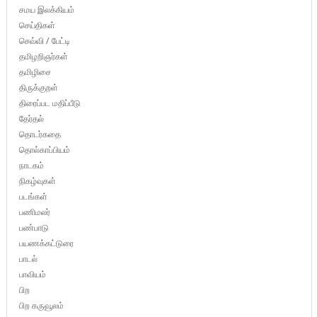
சமய இலக்கியம்
செய்திகள்
செவ்வி / பேட்டி
தமிழறிஞர்கள்
தமிழிசை
திருக்குறள்
திரைப்பட மதிப்பீடு
தேர்தல்
தொடர்கதை
தொல்காப்பியம்
நாடகம்
நிகழ்வுகள்
படங்கள்
பணிமலர்
பண்பாடு
பயணக்கட்டுரை
பாடல்
பாவியம்
பிற
பிற கருவூலம்