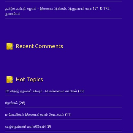
தமிழ்க் காப்புக் கழகம் – இணைய அரங்கம்: ஆளுமையர் உரை 171 & 172 ;
நூலரங்கம்
Recent Comments
Hot Topics
85 சித்தர் நூல்கள் விவரம் - பொன்னையா சாமிகள்
(29)
நோக்கம்
(26)
ம.சோ.விக்டர் இணையத்தளம் தொடக்கம்
(11)
வாழ்த்துங்கள்! வளர்கிறோம்!
(9)