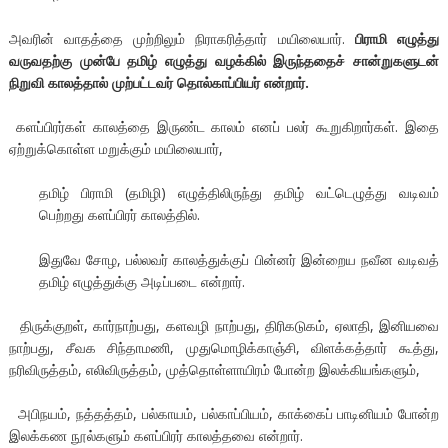
அவரின் வாதத்தை முற்றிலும் நிராகரித்தார் மயிலையார்.
பிராமி எழுத்து
வருவதற்கு முன்பே தமிழ் எழுத்து வழக்கில் இருந்ததைச் சான்றுகளுடன்
நிறுவி காலத்தால் முற்பட்டவர் தொல்காப்பியர் என்றார்.
களப்பிரர்கள் காலத்தை இருண்ட காலம் எனப் பலர் கூறுகிறார்கள். இதை
ஏற்றுக்கொள்ள மறுக்கும் மயிலையார்,
தமிழ் பிராமி (தமிழி) எழுத்திலிருந்து தமிழ் வட்டெழுத்து வடிவம்
பெற்றது களப்பிரர் காலத்தில்.
இதுவே சோழ, பல்லவர் காலத்துக்குப் பின்னர் இன்றைய நவீன வடிவத்
தமிழ் எழுத்துக்கு அடிப்படை என்றார்.
திருக்குறள், கார்நாற்பது, களவழி நாற்பது, திரிகடுகம், ஏலாதி, இனியவை
நாற்பது, சீவக சிந்தாமணி, முதுமொழிக்காஞ்சி, விளக்கத்தார் கூத்து,
நரிவிருத்தம், எலிவிருத்தம், முத்தொள்ளாயிரம் போன்ற இலக்கியங்களும்,
அபிநயம், நத்தத்தம், பல்காயம், பல்காப்பியம், காக்கைப் பாடினியம் போன்ற
இலக்கண நூல்களும் களப்பிரர் காலத்தவை என்றார்.