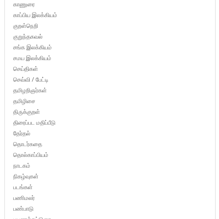
காணுரை
காப்பிய இலக்கியம்
குறள்நெறி
குறுந்தகவல்
சங்க இலக்கியம்
சமய இலக்கியம்
செய்திகள்
செவ்வி / பேட்டி
தமிழறிஞர்கள்
தமிழிசை
திருக்குறள்
திரைப்பட மதிப்பீடு
தேர்தல்
தொடர்கதை
தொல்காப்பியம்
நாடகம்
நிகழ்வுகள்
படங்கள்
பணிமலர்
பண்பாடு