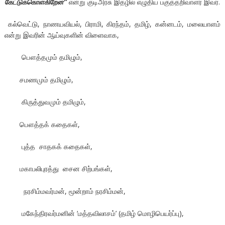
கேட்டுக்கொள்கிறேன்”
என்று குடிஅரசு இதழில் எழுதிய பகுத்தறிவாளர் இவர்.
கல்வெட்டு, நாணயவியல், பிராமி, கிரந்தம், தமிழ், கன்னடம், மலையாளம்
என்று இவரின் ஆய்வுகளின் விளைவாக,
பௌத்தமும் தமிழும்,
சமணமும் தமிழும்,
கிருத்துவமும் தமிழும்,
பௌத்தக் கதைகள்,
புத்த சாதகக் கதைகள்,
மகாபலிபுரத்து சைன சிற்பங்கள்,
நரசிம்மவர்மன், மூன்றாம் நரசிம்மன்,
மகேந்திரவர்மனின் ‘மத்தவிலாசம்’ (தமிழ் மொழிபெயர்ப்பு),