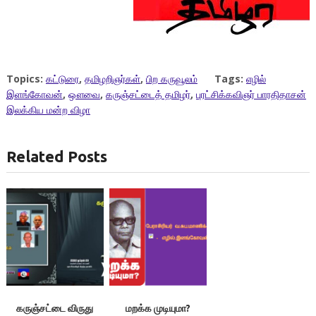
Topics:
கட்டுரை
,
தமிழறிஞர்கள்
,
பிற கருவூலம்
Tags:
எழில்
இளங்கோவன்
,
ஔவை
,
கருஞ்சட்டைத் தமிழர்
,
புரட்சிக்கவிஞர் பாரதிதாசன்
இலக்கிய மன்ற விழா
Related Posts
கருஞ்சட்டை விருது
மறக்க முடியுமா?