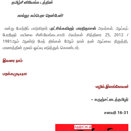
தமிழ்சீ னிவேங்க டத்தின்
கால்தூ சும்பெறா றென்பேன்!
என்று போற்றிப் பாடுகிறார்
புரட்சிக்கவிஞர் பாரதிதாசன்
அவர்கள். ஆய்வுப்
பேரறிஞர் மயிலை சீனி.வேங்கடசாமி அவர்கள் சித்திரை 25, 2012 /
1981ஆம் ஆண்டு மேத் திங்கள் 8ஆம் நாள் தன் ஆய்வை நிறுத்தி,
மரணத்தின் மூலம் ஓய்வு எடுத்துக் கொண்டார்.
இவரை நாம்
மறக்கமுடியுமா
-எழில்.இளங்கோவன்
– கருஞ்சட்டைத்தமிழர்
சனவரி 16-31