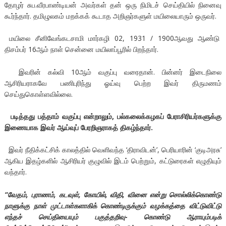
தோழர் சுப.வீரபாண்டியன் அவர்கள் தன் ஒரு நிமிடச் செய்தியில் நினைவு
கூர்ந்தார். தமிழுலகம் மறக்கக் கூடாத அறிஞர்களுள் மயிலையாரும் ஒருவர்.
மயிலை சீனிவேங்கடசாமி மார்கழி 02, 1931 / 1900ஆவது ஆண்டு
திசம்பர் 16ஆம் நாள் சென்னை மயிலாப்பூரில் பிறந்தார்.
இவரின் கல்வி 10ஆம் வகுப்பு வரைதான். பின்னர் இடைநிலை
ஆசிரியராகவே பணிபுரிந்து ஓய்வு பெற்ற இவர் திருமணம்
செய்துகொள்ளவில்லை.
படித்தது பத்தாம் வகுப்பு என்றாலும், பல்கலைக்கழகப் பேராசிரியர்களுக்கு
இணையாக இவர் ஆய்வுப் பேரறிஞராகத் திகழ்ந்தார்.
இவர் நீதிக்கட்சிக் காலத்தில் வெளிவந்த ‘திராவிடன்’, பெரியாரின் ‘குடிஅரசு’
ஆகிய இதழ்களில் ஆசிரியர் குழுவில் இடம் பெற்றும், கட்டுரைகள் எழுதியும்
வந்தார்.
“வேதம், புராணம், கடவுள், கோயில், விதி, வினை என்று சொல்லிக்கொண்டு
நாளுக்கு நாள் முட்டாள்களாகிக் கொண்டிருக்கும் வழக்கத்தை விட்டுவிட்டு
எந்தச் செய்தியையும் பகுத்தறிவு- கொண்டு ஆராயும்படிக்