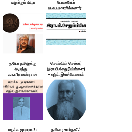
வழங்கும் விழா
பேராசிரியர்
வ.சுப.மாணிக்கனார் –
எழில்.இளங்கோவன்
ஐயோ தமிழுக்கு
சொல்லின் செல்வர்
ஆபத்து! –
இரா.பி.சேது(ப்பிள்ளை)
சுப.வீரபாண்டியன்
– எழில்.இளங்கோவன்
மறக்க முடியுமா? :
தமிழை உயர்தனிச்