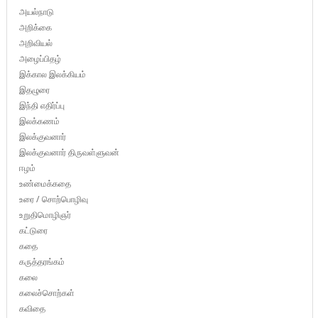
அயல்நாடு
அறிக்கை
அறிவியல்
அழைப்பிதழ்
இக்கால இலக்கியம்
இதழுரை
இந்தி எதிர்ப்பு
இலக்கணம்
இலக்குவனார்
இலக்குவனார் திருவள்ளுவன்
ஈழம்
உண்மைக்கதை
உரை / சொற்பொழிவு
உறுதிமொழிஞர்
கட்டுரை
கதை
கருத்தரங்கம்
கலை
கலைச்சொற்கள்
கவிதை