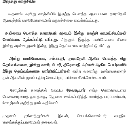
இறந்தது காஞ்சியில்
.
அதனால் அன்று காஞ்சியில் இருந்த பௌத்த ஆலயமான தாராதேவி
ஆலயத்தில் மணிமேகலையின் உருவச்சிலை வைக்கப்பட்டது.
அன்றைய பௌத்த தாராதேவி ஆலயம் இன்று காஞ்சி காமாட்சியம்மன்
கோயிலாக ஆக்கப்பட்டு விட்டது.
அதனுள் இருந்த மணிமேகலை சிலை
இன்று அன்னபூரணி இன்று இந்து தெய்வமாக மாற்றப்பட்டு விட்டது.
அன்று மணிமேகலை, சம்பாபதி, தாராதேவி ஆகிய பௌத்த சிறு
தெய்வங்களை, இன்று காளி, பிடாரி, திரௌபதி அம்மன் ஆகிய பெயர்களில்
இந்து தெய்வங்களாக மாற்றிவிட்டார்கள்
என்ற வரலாற்று உண்மைகளைத்
தன் ஆய்வின் மூலம் பதிவு செய்கிறார் மயிலை சீனி.வேங்கடசாமி.
சோழர்கள் காலத்தில் நிலவிய
தேவரடியார்
என்ற கொடுமையான
பெண்ணடிமைத் தனத்தை, அதனை ஊக்கப்படுத்தி வளர்த்த பார்ப்பனர்கள்,
சோழர்கள் குறித்து நாம் அறிவோம்.
முதலாம் குலோத்துங்கன்: இவன், செயங்கொண்டார் எழுதிய
‘கலிங்கத்துப்பரணி’யின் தலைவன்.