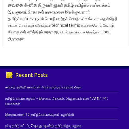
வைகை அனிசு
திருவள்ளுவர்
தமிழ்
தமிழ்ச்சொல்லாக்கம்
இ.பு.ஞானப்பிரகாசன்
மறைமலை இலக்குவனார்
தமிழ்க்காப்புக்கழகம்
மொழி மாற்றச் சொற்கள்
உ.வே.சா.
குறள்நெறி
சட்டச் சொற்கள் விளக்கம்
technical terms
கலைச்சொல்
தோழர்
தியாகு
என் சரித்திரம்
சுரதா
அறிவியல் வகைமைச் சொற்கள் 3000
திருக்குறள்
Recent Posts
கவிஞர் புத்தேரி தானப்பன் அவர்களுக்குப் பாராட்டு விழா
தமிழ்க் காப்புக் கழகம் – இணைய அரங்கம்: ஆளுமையர் உரை 173 & 174 ;
நூலரங்கம்
இணைய உரை 10, தமிழ்க்காப்புக்கழகம், புதுதில்லி
நட்பு தமிழ் வட்டம், 7ஆவது ஆண்டு தமிழ் விழா, மதுரை