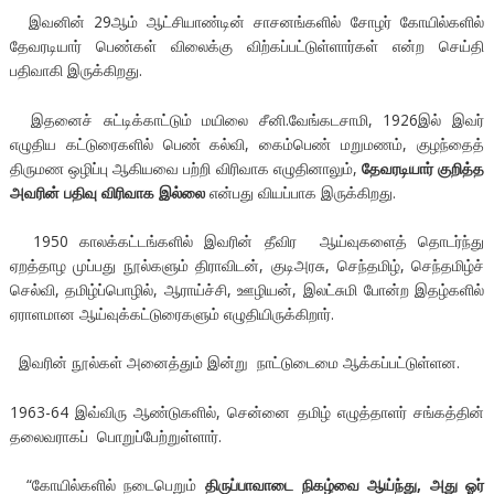
இவனின் 29ஆம் ஆட்சியாண்டின் சாசனங்களில் சோழர் கோயில்களில்
தேவரடியார் பெண்கள் விலைக்கு விற்கப்பட்டுள்ளார்கள் என்ற செய்தி
பதிவாகி இருக்கிறது.
இதனைச் சுட்டிக்காட்டும் மயிலை சீனி.வேங்கடசாமி, 1926இல் இவர்
எழுதிய கட்டுரைகளில் பெண் கல்வி, கைம்பெண் மறுமணம், குழந்தைத்
திருமண ஒழிப்பு ஆகியவை பற்றி விரிவாக எழுதினாலும்,
தேவரடியார் குறித்த
அவரின் பதிவு விரிவாக இல்லை
என்பது வியப்பாக இருக்கிறது.
1950 காலக்கட்டங்களில் இவரின் தீவிர ஆய்வுகளைத் தொடர்ந்து
ஏறத்தாழ முப்பது நூல்களும் திராவிடன், குடிஅரசு, செந்தமிழ், செந்தமிழ்ச்
செல்வி, தமிழ்ப்பொழில், ஆராய்ச்சி, ஊழியன், இலட்சுமி போன்ற இதழ்களில்
ஏராளமான ஆய்வுக்கட்டுரைகளும் எழுதியிருக்கிறார்.
இவரின் நூல்கள் அனைத்தும் இன்று நாட்டுடைமை ஆக்கப்பட்டுள்ளன.
1963-64 இவ்விரு ஆண்டுகளில், சென்னை தமிழ் எழுத்தாளர் சங்கத்தின்
தலைவராகப் பொறுப்பேற்றுள்ளார்.
“கோயில்களில் நடைபெறும்
திருப்பாவாடை நிகழ்வை ஆய்ந்து, அது ஓர்