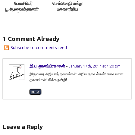
பேராசிரியர்
செம்மொழி என்று
பூ.ஆலாலசுந்தரனார் –
பறைசாற்றிய
எழில்.இளங்கோவன்
கால்டுவெல் –
எழில்.இளங்கோவன்
1 Comment Already
Subscribe to comments feed
இ.பு.ஞானப்பிரகாசன்
-
January 17th, 2017 at 4:20 pm
இதுவரை அறியாத் தகவல்கள்! அரிய தகவல்கள்! சுவையான
தகவல்கள்! மிக்க நன்றி!
REPLY
Leave a Reply