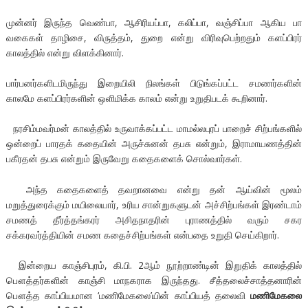
முன்னர் இருந்த வெண்பா, ஆசிரியப்பா, கலிப்பா, வஞ்சிப்பா ஆகிய பா
வகைகள் தாழிசை, விருத்தம், துறை என்று விரிவுபெற்றதும் களப்பிரர்
காலத்தில் என்று விளக்கினார்.
பார்பனர்களிடமிருந்து இறையிலி நிலங்கள் பிடுங்கப்பட்ட சமணர்களின்
காலமே களப்பிரர்களின் ஒளிமிக்க காலம் என்று உறுதிபடக் கூறினார்.
நரசிம்மவர்மன் காலத்தில் உருவாக்கப்பட்ட மாமல்லபுரப் பாறைச் சிற்பங்களில்
ஒன்றைப் பாரதக் கதையின் அருச்சுனன் தபசு என்றும், இராமாயணத்தின்
பகீரதன் தபசு என்றும் இருவேறு கதைகளைக் சொல்வார்கள்.
அந்த கதைகளைத் தவறானவை என்று தன் ஆய்வின் மூலம்
மறுத்துரைக்கும் மயிலையார், உரிய சான்றுகளுடன் அச்சிற்பங்கள் இரண்டாம்
சமணத் தீர்த்தங்கரர் அசிதநாதரின் புராணத்தில் வரும் சகர
சக்கரவர்த்தியின் சமண கதைச்சிற்பங்கள் என்பதை உறுதி செய்கிறார்.
இன்றைய காஞ்சிபுரம், கி.பி. 2ஆம் நூற்றாண்டின் இறுதிக் காலத்தில்
பௌத்தர்களின் காஞ்சி மாநகராக இருந்தது. சீத்தலைச்சாத்தனாரின்
பௌத்த காப்பியமான ‘மணிமேகலை’யின் காப்பியத் தலைவி
மணிமேகலை