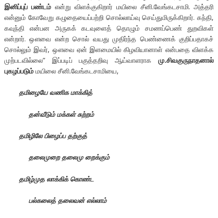
இனிப்புப் பண்டம்
என்று விளக்குகிறார் மயிலை சீனி.வேங்கடசாமி. அத்தரி
என்னும் கோவேறு கழுதையைப்பற்றி சொல்லாய்வு செய்துமிருக்கிறார். கந்தி,
கவுந்தி என்பன அருகக் கடவுளைத் தொழும் சமணப்பெண் துறவிகள்
என்றார். ஔவை என்ற சொல் வயது முதிர்ந்த பெண்ணைக் குறிப்பதாகச்
சொல்லும் இவர், ஔவை ஏன் இளமையில் கிழவியானாள் என்பதை விளக்க
முற்படவில்லை” இப்படிப் பகுத்தறிவு ஆய்வாளராக
மு.சிவகுருநாதனால்
புகழப்படும்
மயிலை சீனி.வேங்கடசாமியை,
தமிழையே வணிக மாக்கித்
தன்வீடும் மக்கள் சுற்றம்
தமிழிலே பிழைப்ப தற்குத்
தலைமுறை தலைமு றைக்கும்
தமிழ்முத லாக்கிக் கொண்ட
பல்கலைத் தலைவன் எல்லாம்