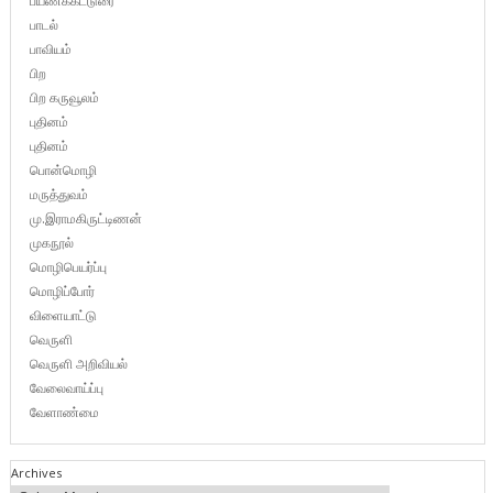
பயணக்கட்டுரை
பாடல்
பாவியம்
பிற
பிற கருவூலம்
புதினம்
புதினம்
பொன்மொழி
மருத்துவம்
மு.இராமகிருட்டிணன்
முகநூல்
மொழிபெயர்ப்பு
மொழிப்போர்
விளையாட்டு
வெருளி
வெருளி அறிவியல்
வேலைவாய்ப்பு
வேளாண்மை
Archives