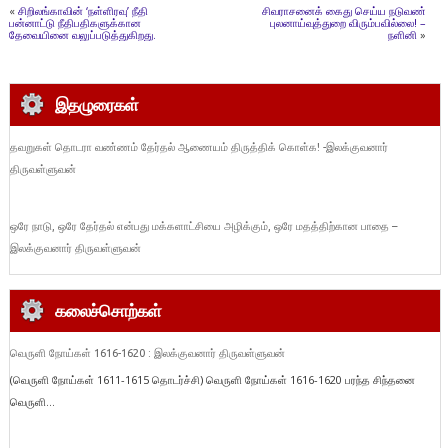
«
சிறிலங்காவின் ‘நள்ளிரவு’ நீதி
சிவராசனைக் கைது செய்ய நடுவண்
பன்னாட்டு நீதிபதிகளுக்கான
புலனாய்வுத்துறை விரும்பவில்லை! –
தேவையினை வலுப்படுத்துகிறது.
நளினி
»
இதழுரைகள்
தவறுகள் தொடரா வண்ணம் தேர்தல் ஆணையம் திருத்திக் கொள்க! -இலக்குவனார்
திருவள்ளுவன்
ஒரே நாடு, ஒரே தேர்தல் என்பது மக்களாட்சியை அழிக்கும், ஒரே மதத்திற்கான பாதை –
இலக்குவனார் திருவள்ளுவன்
கலைச்சொற்கள்
வெருளி நோய்கள் 1616-1620 : இலக்குவனார் திருவள்ளுவன்
(வெருளி நோய்கள் 1611-1615 தொடர்ச்சி) வெருளி நோய்கள் 1616-1620 பரந்த சிந்தனை
வெருளி...