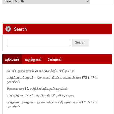
Search
பதிவுகள்
கருத்துகள்
பிரிவுகள்
கவிஞர் புத்தேரி தானப்பன் அவர்களுக்குப் பாராட்டு விழா
தமிழ்க் காப்புக் கழகம் – இணைய அரங்கம்: ஆளுமையர் உரை 173 & 174 ;
நூலரங்கம்
இணைய உரை 10, தமிழ்க்காப்புக்கழகம், புதுதில்லி
நட்பு தமிழ் வட்டம், 7ஆவது ஆண்டு தமிழ் விழா, மதுரை
தமிழ்க் காப்புக் கழகம் – இணைய அரங்கம்: ஆளுமையர் உரை 171 & 172 ;
நூலரங்கம்