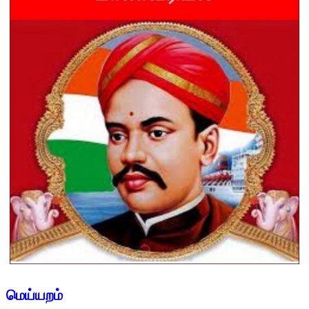
மெய்யறம்