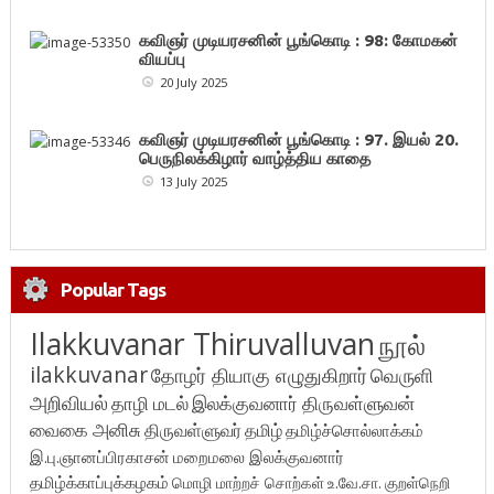
கவிஞர் முடியரசனின் பூங்கொடி : 98: கோமகன்
வியப்பு
20 July 2025
கவிஞர் முடியரசனின் பூங்கொடி : 97. இயல் 20.
பெருநிலக்கிழார் வாழ்த்திய காதை
13 July 2025
Popular Tags
Ilakkuvanar Thiruvalluvan
நூல்
ilakkuvanar
தோழர் தியாகு எழுதுகிறார்
வெருளி
அறிவியல்
தாழி மடல்
இலக்குவனார் திருவள்ளுவன்
வைகை அனிசு
திருவள்ளுவர்
தமிழ்
தமிழ்ச்சொல்லாக்கம்
இ.பு.ஞானப்பிரகாசன்
மறைமலை இலக்குவனார்
தமிழ்க்காப்புக்கழகம்
மொழி மாற்றச் சொற்கள்
உ.வே.சா.
குறள்நெறி