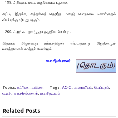
அறிவுடை மக்க ளதுகொளல் புதுமை.
அப்படி இருக்க, சிந்திக்கத் தெரிந்த மனிதர் பொறாமை கொள்ளுதல்
வியப்புக்கு உரியது ஆகும்.
அழுக்கா றுளத்துறா தநுதின மோம்புக.
ஆதலால் அழுக்காறு உள்ளத்தினுள் ஏற்படாதவாறு அநுதினமும்
மனத்தினைக் காத்தல் வேண்டும்.
வ.உ.சிதம்பரனார்
Topics:
கட்டுரை
,
கவிதை
Tags:
V.O.C.
,
மாணவரியல்
,
மெய்யறம்
,
வ.உ.சி
,
வ.உ.சிதம்பரனார்
,
வ.உ.சிதம்பரம்
Related Posts