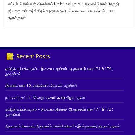
சட்டச் சொற்கள் விளக்கம்
technical terms
கலைச்சொல்
தோழர்
தியாகு
என் சரித்திரம்
சுரதா
அறிவியல் வகைமைச் சொற்கள் 3000
திருக்குறள்
Recent Posts
தமிழ்க் காப்புக் கழகம் – இணைய அரங்கம்: ஆளுமையர் உரை 173 & 174 ;
நூலரங்கம்
இணைய உரை 10, தமிழ்க்காப்புக்கழகம், புதுதில்லி
நட்பு தமிழ் வட்டம், 7ஆவது ஆண்டு தமிழ் விழா, மதுரை
தமிழ்க் காப்புக் கழகம் – இணைய அரங்கம்: ஆளுமையர் உரை 171 & 172 ;
நூலரங்கம்
திருவளர்ச் செல்வன், திருவளர்ச் செல்வி சரியா? – இலக்குவனார் திருவள்ளுவன்