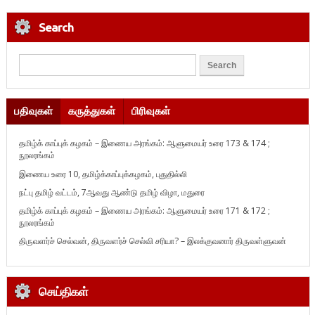
Search
பதிவுகள்
கருத்துகள்
பிரிவுகள்
தமிழ்க் காப்புக் கழகம் – இணைய அரங்கம்: ஆளுமையர் உரை 173 & 174 ;
நூலரங்கம்
இணைய உரை 10, தமிழ்க்காப்புக்கழகம், புதுதில்லி
நட்பு தமிழ் வட்டம், 7ஆவது ஆண்டு தமிழ் விழா, மதுரை
தமிழ்க் காப்புக் கழகம் – இணைய அரங்கம்: ஆளுமையர் உரை 171 & 172 ;
நூலரங்கம்
திருவளர்ச் செல்வன், திருவளர்ச் செல்வி சரியா? – இலக்குவனார் திருவள்ளுவன்
செய்திகள்