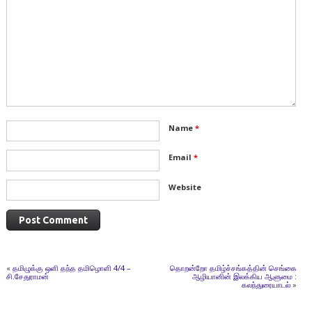
Name
*
Email
*
Website
«
தமிழுக்கு ஒளி தந்த தமிழொளி 4/4 –
தொறன்றோ தமிழ்ச்சங்கத்தின் செங்கை
சி.சேதுராமன்
ஆழியானின் இலக்கிய ஆளுமை :
கலந்துரையாடல்
»