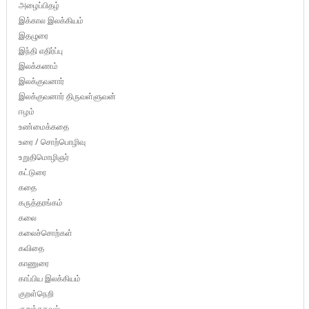
அழைப்பிதழ்
இக்கால இலக்கியம்
இதழுரை
இந்தி எதிர்ப்பு
இலக்கணம்
இலக்குவனார்
இலக்குவனார் திருவள்ளுவன்
ஈழம்
உண்மைக்கதை
உரை / சொற்பொழிவு
உறுதிமொழிஞர்
கட்டுரை
கதை
கருத்தரங்கம்
கலை
கலைச்சொற்கள்
கவிதை
காணுரை
காப்பிய இலக்கியம்
குறள்நெறி
குறுந்தகவல்