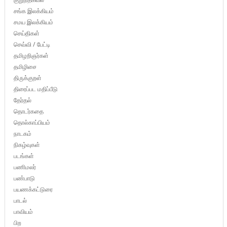
சங்க இலக்கியம்
சமய இலக்கியம்
செய்திகள்
செவ்வி / பேட்டி
தமிழறிஞர்கள்
தமிழிசை
திருக்குறள்
திரைப்பட மதிப்பீடு
தேர்தல்
தொடர்கதை
தொல்காப்பியம்
நாடகம்
நிகழ்வுகள்
படங்கள்
பணிமலர்
பண்பாடு
பயணக்கட்டுரை
பாடல்
பாவியம்
பிற