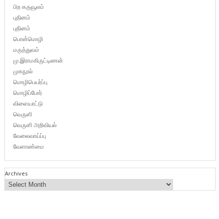
பிற கருவூலம்
புதினம்
புதினம்
பொன்மொழி
மருத்துவம்
மு.இராமகிருட்டிணன்
முகநூல்
மொழிபெயர்ப்பு
மொழிப்போர்
விளையாட்டு
வெருளி
வெருளி அறிவியல்
வேலைவாய்ப்பு
வேளாண்மை
Archives