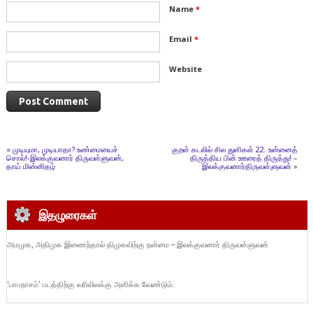
Name
*
Email
*
Website
«
முடியுமா, முடியாதா? உண்மையைச்
குறள் கடலில் சில துளிகள் 22. உன்னைத்
சொல்!-இலக்குவனார் திருவள்ளுவன்,
திருத்திய பின் ஊரைத் திருத்து! –
தாய் மின்னிதழ்
இலக்குவனார்திருவள்ளுவன்
»
இதழுரைகள்
அமமுக, அதிமுக இணைந்தால் திமுகவிற்கு நன்மை – இலக்குவனார் திருவள்ளுவன்
‘பாபநாசம்’ படத்திற்கு வரிவிலக்கு அளிக்க வேண்டும்.