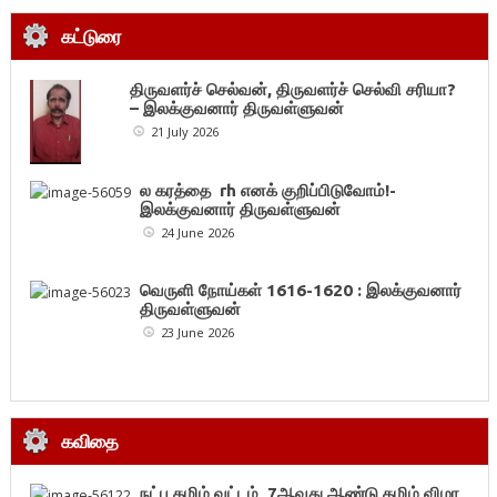
கட்டுரை
திருவளர்ச் செல்வன், திருவளர்ச் செல்வி சரியா?
– இலக்குவனார் திருவள்ளுவன்
21 July 2026
ல கரத்தை rh எனக் குறிப்பிடுவோம்!-
இலக்குவனார் திருவள்ளுவன்
24 June 2026
வெருளி நோய்கள் 1616-1620 : இலக்குவனார்
திருவள்ளுவன்
23 June 2026
கவிதை
நட்பு தமிழ் வட்டம், 7ஆவது ஆண்டு தமிழ் விழா,