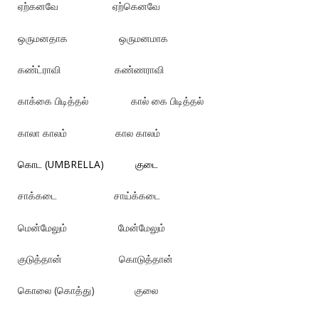
ஏற்கனவே ஏற்கெனவே
ஒருமனதாக ஒருமனமாக
கண்ட்ராவி கண்ணராவி
காக்கை பிடித்தல் கால் கை பிடித்தல்
காலா காலம் கால காலம்
கொட (UMBRELLA) குடை
சாக்கடை சாய்க்கடை
மென்மேலும் மேன்மேலும்
குடுத்தான் கொடுத்தான்
கொலை (கொத்து) குலை