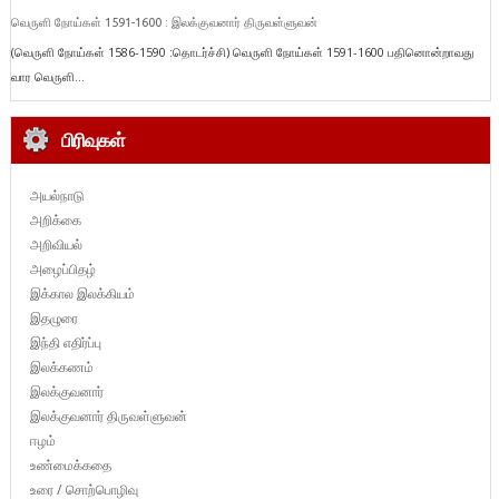
வெருளி நோய்கள் 1591-1600 : இலக்குவனார் திருவள்ளுவன்
(வெருளி நோய்கள் 1586-1590 :தொடர்ச்சி) வெருளி நோய்கள் 1591-1600 பதினொன்றாவது
வார வெருளி...
பிரிவுகள்
அயல்நாடு
அறிக்கை
அறிவியல்
அழைப்பிதழ்
இக்கால இலக்கியம்
இதழுரை
இந்தி எதிர்ப்பு
இலக்கணம்
இலக்குவனார்
இலக்குவனார் திருவள்ளுவன்
ஈழம்
உண்மைக்கதை
உரை / சொற்பொழிவு