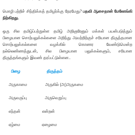
மொழி பற்றிச் சிந்திக்கத் தமிழர்க்கு நேரமேது?
பதவி ஆசைதான் மேலோங்கி
நிற்கிறது.
ஒரு சில தமிழ்ப்பற்றுள்ள தமிழ் அறிஞரேனும் மக்கள் பயன்படுத்தும்
பிழையான சொற்பலுக்கல்களை அறிந்து அவற்றிற்குச் சரியான திருத்தமான
சொற்பலுக்கல்களை வழக்கில் கொணர வேண்டுமென்ற
நல்லெண்ணத்துடன், சில பிழையான பலுக்கல்களும், சரியான
திருத்தங்களும் இவண் தரப்பட்டுள்ளன..
பிழை திருத்தம்
அருகாமை அருகில் (அ)அருகமை
அருவருப்பு அருவெறுப்பு
எந்தன் என்றன்
ஏழ்மை ஏழைமை