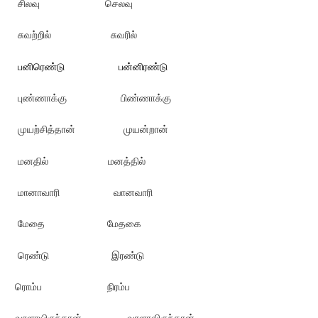
சிலவு செலவு
சுவற்றில் சுவரில்
பனிரெண்டு பன்னிரண்டு
புண்ணாக்கு பிண்ணாக்கு
முயற்சித்தான் முயன்றான்
மனதில் மனத்தில்
மானாவாரி வானவாரி
மேதை மேதகை
ரெண்டு இரண்டு
ரொம்ப நிரம்ப
வாளாயிருந்தான் வாளாவிருந்தான்