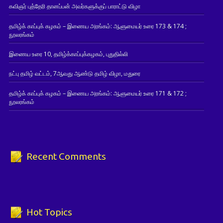
கவிஞர் புத்தேரி தானப்பன் அவர்களுக்குப் பாராட்டு விழா
தமிழ்க் காப்புக் கழகம் – இணைய அரங்கம்: ஆளுமையர் உரை 173 & 174 ;
நூலரங்கம்
இணைய உரை 10, தமிழ்க்காப்புக்கழகம், புதுதில்லி
நட்பு தமிழ் வட்டம், 7ஆவது ஆண்டு தமிழ் விழா, மதுரை
தமிழ்க் காப்புக் கழகம் – இணைய அரங்கம்: ஆளுமையர் உரை 171 & 172 ;
நூலரங்கம்
Recent Comments
Hot Topics