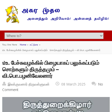
You Are Here :
Home
»
கட்டுரை
»
௰உ. பேச்சுவழக்கில் பிழையாகப் பலுக்கப்படும் சொற்களும் திருத்தமும் – வி.பொ.பழனிவேலனார்
௰உ. பேச்சுவழக்கில் பிழையாகப் பலுக்கப்படும்
சொற்களும் திருத்தமும் –
வி.பொ.பழனிவேலனார்
இலக்குவனார் திருவள்ளுவன்
08 March 2025
No
Comment