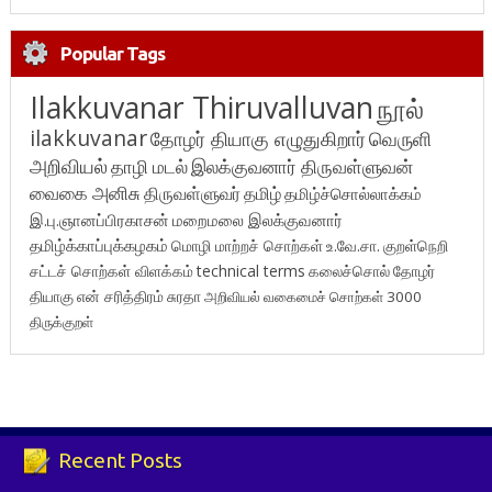
Popular Tags
Ilakkuvanar Thiruvalluvan
நூல்
ilakkuvanar
தோழர் தியாகு எழுதுகிறார்
வெருளி
அறிவியல்
தாழி மடல்
இலக்குவனார் திருவள்ளுவன்
வைகை அனிசு
திருவள்ளுவர்
தமிழ்
தமிழ்ச்சொல்லாக்கம்
இ.பு.ஞானப்பிரகாசன்
மறைமலை இலக்குவனார்
தமிழ்க்காப்புக்கழகம்
மொழி மாற்றச் சொற்கள்
உ.வே.சா.
குறள்நெறி
சட்டச் சொற்கள் விளக்கம்
technical terms
கலைச்சொல்
தோழர்
தியாகு
என் சரித்திரம்
சுரதா
அறிவியல் வகைமைச் சொற்கள் 3000
திருக்குறள்
Recent Posts