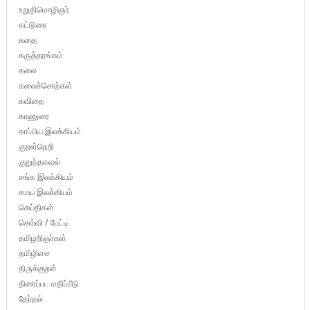
உறுதிமொழிஞர்
கட்டுரை
கதை
கருத்தரங்கம்
கலை
கலைச்சொற்கள்
கவிதை
காணுரை
காப்பிய இலக்கியம்
குறள்நெறி
குறுந்தகவல்
சங்க இலக்கியம்
சமய இலக்கியம்
செய்திகள்
செவ்வி / பேட்டி
தமிழறிஞர்கள்
தமிழிசை
திருக்குறள்
திரைப்பட மதிப்பீடு
தேர்தல்