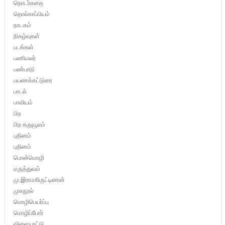
தொடர்கதை
தொல்காப்பியம்
நாடகம்
நிகழ்வுகள்
படங்கள்
பணிமலர்
பண்பாடு
பயணக்கட்டுரை
பாடல்
பாவியம்
பிற
பிற கருவூலம்
புதினம்
புதினம்
பொன்மொழி
மருத்துவம்
மு.இராமகிருட்டிணன்
முகநூல்
மொழிபெயர்ப்பு
மொழிப்போர்
விளையாட்டு