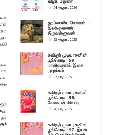
விழா, மதுரை
04 August 2026
ளைக்
தூய்மையே செல்வம் –
தான்
இலக்குவனார்
ுந்த
திருவள்ளுவன்
னும்
25 August 2025
ூடப்
கவிஞர் முடியரசனின்
பூங்கொடி : 99 :
டைய
மாளிகையில் இசை
யாக
முழக்கம்
கள்
27 July 2025
ேலை
கவிஞர் முடியரசனின்
பூங்கொடி : 98:
கோமகன் வியப்பு
லும்
20 July 2025
ாது.
ும்
கும்
கவிஞர் முடியரசனின்
பூங்கொடி : 97. இயல்
20. பெருநிலக்கிழார்