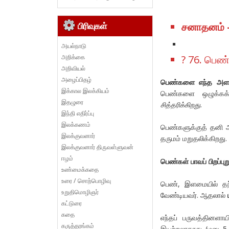
சனாதனம் – 
பிரிவுகள்
அயல்நாடு
அறிக்கை
? 76. பெண
அறிவியல்
அழைப்பிதழ்
பெண்களை
எந்த
அளவ
இக்கால இலக்கியம்
பெண்களை
ஒழுக்கக
இதழுரை
சித்தரிக்கிறது.
இந்தி எதிர்ப்பு
இலக்கணம்
பெண்களுக்குத் தனி
இலக்குவனார்
தருமம் மறுதலிக்கிறது
இலக்குவனார் திருவள்ளுவன்
ஈழம்
பெண்கள் பாவப் பிறப்புற
உண்மைக்கதை
உரை / சொற்பொழிவு
பெண், இளமையில் தந்
உறுதிமொழிஞர்
வேண்டியவர். ஆதலால்
கட்டுரை
கதை
எந்தப் பருவத்தினளாய
கருத்தரங்கம்
இயற்றலாகாது. (மனு. 5.