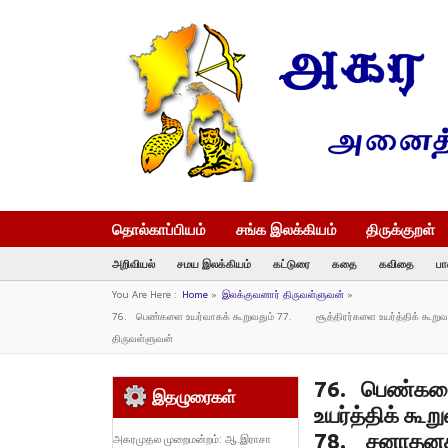
தொல்காப்பியம்
சங்க இலக்கியம்
திருக்குறள்
அறிவியல்
சமய இலக்கியம்
கட்டுரை
கதை
கவிதை
பா
You Are Here :
Home
»
இலக்குவனார் திருவள்ளுவன்
»
76. பெண்களை உயர்வாகக் கூறுவதும் 77. சூத்திரர்களை உயர்த்திக் கூறுவது
திருவள்ளுவன்
76. பெண்களை
இதழுரைகள்
உயர்த்திக் கூ
78. சனாதனத்த
அகரமுதல முறைமன்றம்: ஆ.இராசா