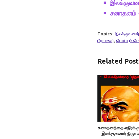
இலக்குவனா
சனாதனம் – 
Topics:
இலக்குவனார்
பிராமணர்
,
பொய்யும் மெ
Related Post
சனாதனத்தை எதிர்க்கும
இலக்குவனார் திருவ