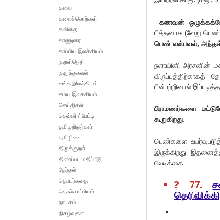
கலை
கலைச்சொற்கள்
கணவன் ஒழுக்கக்கே
கவிதை
பித்தனாக (வேறு பெண்
காணுரை
பெண் என்பவள், அந்த
காப்பிய இலக்கியம்
குறள்நெறி
நளாயினி அரசனின் ம
குறுந்தகவல்
விருப்பத்திற்காகத்
சங்க இலக்கியம்
பின்பற்றினால் இப்படித்த
சமய இலக்கியம்
செய்திகள்
பிராமணர்களை மட்டு
செவ்வி / பேட்டி
கூறுகிறது.
தமிழறிஞர்கள்
தமிழிசை
பெண்களை
உயர்வுபடுத
திருக்குறள்
இருக்கிறது. இதனைத்
திரைப்பட மதிப்பீடு
வேடிக்கை.
தேர்தல்
தொடர்கதை
? 77.
ச
தொல்காப்பியம்
தெரிவிக்கி
நாடகம்
நிகழ்வுகள்