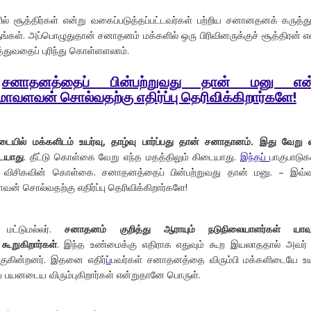
ல் சூத்திர்கள் என்று வகைப்படுத்தப்பட்டவர்கள் பற்றிய சனானதனக் கருத்த
ங்கள். அப்பொழுதுதான் சனாதனம் மக்களில் ஒரு பிரிவினருக்குச் சூத்திரன் எ
ுத்துவதைப் புரிந்து கொள்ளளலாம்.
.
சனாதனத்தைப் பின்பற்றுவது தான் மனு என்
ாவளவன் சொல்வதற்கு எதிர்ப்பு தெரிவிக்கிறார்களே!
்படையில் மக்களிடம் உயர்வு, தாழ்வு பார்ப்பது தான் சனாதானம். இது வேறு 
டையாது
. தீட்டு கொள்கை வேறு எந்த மதத்திலும் கிடையாது.
இந்தப்
பாகுபாட
ான் விசிகவின் கொள்கை. சனாதனத்தைப் பின்பற்றுவது தான் மனு. – இவ்
ன் சொல்வதற்கு எதிர்ப்பு தெரிவிக்கிறார்களே!
 மட்டுமல்லர்.
சனாதனம் குறித்து ஆராயும் நடுநிலையாளர்கள் யாவர
ூறுகிறார்கள்
. இந்த உண்மைக்கு எதிராக எதுவும் கூற இயலாததால் அவர் 
்குகின்றனர். இதனை எதிர்
ப்
பவர்கள் சனாதனத்தை விரும்பி மக்களிடையே உய
துப் பயனடைய விரும்புகிறார்கள் என்றுதானே பொருள்.