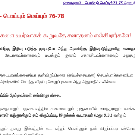
(
சனாதனம் – பொய்யும் மெய்யும் 73-75
தொடர்ச
பொய்யும் மெய்யும் 76-78
்களை உயர்வாகக் கூறுவதே சனாதனம் என்கிறார்களே!
ிற்கு
இழிவு
படுத்த
முடியுமோ
அந்த
அளவிற்கு
இழிவுபடுத்துவதே
சனாத
்
கேடானவர்களாகவும்
மயக்கும்
குணம்
கொண்டவர்களாகவும்
மனுதர
 அடையாளங்களையோ தன்விருப்பிலான (சுயேச்சையான) செயல்பாடுகளையோ 
. அவர்களின் சொந்த விருப்பு வெறுப்புகளை அது அனுமதிக்கவில்லை.
ுப்பில் பிறந்தவர்கள் என்கிறது கீதை.
தையாலும் பருவகாலத்தில் கணவனாலும் முதுமையில் மைந்தராலும் காக்க
மாதர் எஞ்ஞான்றும் தம் விருப்பப்படி இருக்கக் கூடாதவர் (மனு 9.3.)
என்றும்
ினும் தனது இல்லத்தில் கூட எந்தப் பெண்ணும் தன் விருப்பப்படி எச்செய
) என்றும் மனு சொல்கிறது.