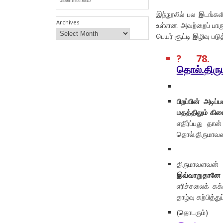
இந்நூலில் பல இடங்களி
Archives
உள்ளன. அவற்றைப் பாரு
பெயர் சூட்டி இழிவு பட
? 78
தொல்.திரும
பிறப்பின் அடிப
மதத்திலும் கி
எதிர்ப்பது த
தொல்.திருமாவளவ
திருமாவளவன்
இவ்வாறுதானே க
எரிச்சலைக் கக
தாழ்வு கற்பித்
(தொடரும்)