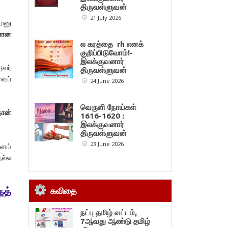
திருவள்ளுவன்
21 July 2026
மனு
ளான
ல கரத்தை rh எனக்
குறிப்பிடுவோம்!-
இலக்குவனார்
வர்
திருவள்ளுவன்
வைப்
24 June 2026
வெருளி நோய்கள்
தான்
1616-1620 :
இலக்குவனார்
திருவள்ளுவன்
23 June 2026
னம்
நல்ல
கத்
கவிதை
நட்பு தமிழ் வட்டம்,
7ஆவது ஆண்டு தமிழ்