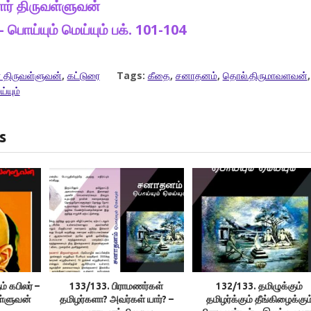
ர் திருவள்ளுவன்
பொய்யும் மெய்யும் பக். 101-104
 திருவள்ளுவன்
,
கட்டுரை
Tags:
கீதை
,
சனாதனம்
,
தொல்.திருமாவளவன்
,
ய்யும்
s
் கபிலர் –
133/133. பிராமணர்கள்
132/133. தமிழுக்கும்
ள்ளுவன்
தமிழர்களா? அவர்கள் யார்? –
தமிழர்க்கும் தீங்கிழைக்கும