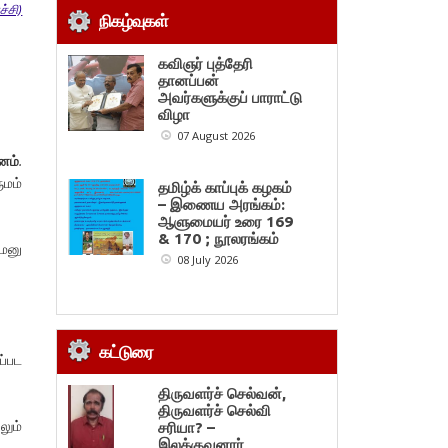
்சி)
நிகழ்வுகள்
கவிஞர் புத்தேரி
தானப்பன்
அவர்களுக்குப் பாராட்டு
விழா
07 August 2026
னம்
.
ுமம்
தமிழ்க் காப்புக் கழகம்
– இணைய அரங்கம்:
ஆளுமையர் உரை 169
& 170 ; நூலரங்கம்
மனு
08 July 2026
கட்டுரை
ப்பட
திருவளர்ச் செல்வன்,
திருவளர்ச் செல்வி
லும்
சரியா? –
இலக்குவனார்