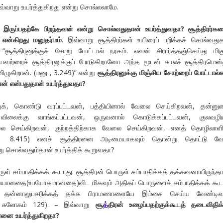
வ்வாறு உயர்த்துகிறது என்று சொல்லலாமே.
இருப்பதற்கே பிறந்தவன் என்று சொல்வதுதான் உயர்த்துவதா? சூத்திரர்க
என்கிறது மனுதர்மம்
. இவ்வாறு சூத்திரர்கள் உயிரைப் பறிக்கச் சொல்வது
 “சூத்திரனுக்குச் சோறு போட்டால் நரகம். எவன் சிரார்த்தஞ்செய்து மிக
வற்றைச் சூத்திரனுக்குப் போடுகிறானோ அந்த மூடன் காலச் சூத்திரமென்
ிழுகிறான். (மனு , 3.249)” என்று
சூத்திரனுக்கு மிஞ்சிய சோற்றைப் போட்டால்க
ான் என்பதுதான் உயர்த்துவதா?
்றுக், கொண்டு வரப்பட்டவன், பத்தியினால் வேலை செய்கிறவன், தன்னு
ிலைக்கு வாங்கப்பட்டவன், ஒருவனால் கொடுக்கப்பட்டவன், குலவழி
 செய்கிறவன், குற்றத்திற்காக வேலை செய்கிறவன், எனத் தொழிலாளி
மனு 8.415) எனச் சூத்திரனை அடிமையாகவும் தொன்று தொட்டு வ
று சொல்வதும்தான் உயர்த்திக் கூறுவதா?
ுள் சம்பாதிக்கக் கூடாது: சூத்திரன் பொருள் சம்பாதிக்கத் தக்கவனாயிருந்தா
ேவையானதை(உபயோகமானதை)விட மிகவும் அதிகப் பொருளைச் சம்பாதிக்கக் கூட
ால் தன்னாலுபசரிக்கத் தக்க பிராமணாளையே இம்சை செய்ய வேண்டிவர
 சுலோகம் 129). – இவ்வாறு
சூ
த்
திரன் உழைப்பதற்குக்கூடத் தடைவிதிக்
னை உயர்த்துகிறதா?