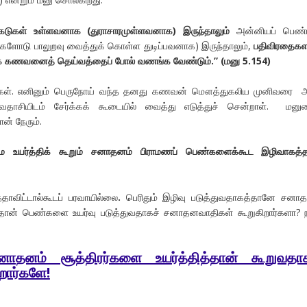
டுகள் உள்ளவனாக (துராசாரமுள்ளவனாக) இருந்தாலும்
அன்னியப் பெண்
களோடு பாலுறவு வைத்துக் கொள்ள துடிப்பவனாக) இருந்தாலும்,
பதிவிரதைக
க் கணவனைத் தெய்வத்தைப் போல் வணங்க வேண்டும்.” (மனு 5.154)
கள். எனினும் பெருநோய் வந்த தனது கணவன் மௌத்துகலிய முனிவரை அ
 தேவதாசியிடம் சேர்க்கக் கூடையில் வைத்து எடுத்துச் சென்றாள். மனு
ான் நேரும்.
மே உயர்த்திக் கூறும் சனாதனம் பிராமணப் பெண்களைக்கூட
இழிவாகத்
்தாவிட்டால்கூடப்
பரவாயில்லை
.
பெரிதும்
இழிவு
படுத்துவதாகத்தானே
சனாத
தான் பெண்களை உயர்வு படுத்துவதாகச் சனாதனவாதிகள் கூறுகிறார்களா? 
னாதனம் சூத்திரர்களை உயர்த்தித்தான் கூறுவதா
றார்களே!