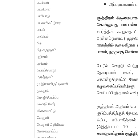
படங்கள்
அப்படியானால் எ
பணிமலர்
பண்பாடு
சூத்திரன் அடிமையாக 
பயணக்கட்டுரை
கொல்லுவது பாவமல்ல 
பாடல்
உயர்த்திக் கூறுவதா?
பாவியம்
அன்னம்(உணவு) முதலிய
பிற
நரகத்தில் தலைகீழாக வ
பிற கருவூலம்
பாவம், நரகுலகு செல்வ
புதினம்
புதினம்
போரில் வெற்றி பெற
பொன்மொழி
தேவடியாள் மகன், வ
மருத்துவம்
தொன்றுதொட்டு வேலை
மு.இராமகிருட்டிணன்
எழுவகைப்படுவர்.(
முகநூல்
செய்யப்பிறந்தவன் என்
மொழிபெயர்ப்பு
மொழிப்போர்
சூத்திரன் அதிகம் பொர
விளையாட்டு
குடும்பத்திற்குத் த
வெருளி
அப்படி சம்பாதித்த
வெருளி அறிவியல்
(அத்தியாயம் 10 :
வேலைவாய்ப்பு
சனாதனம்தான் சூத்திர
வேளாண்மை