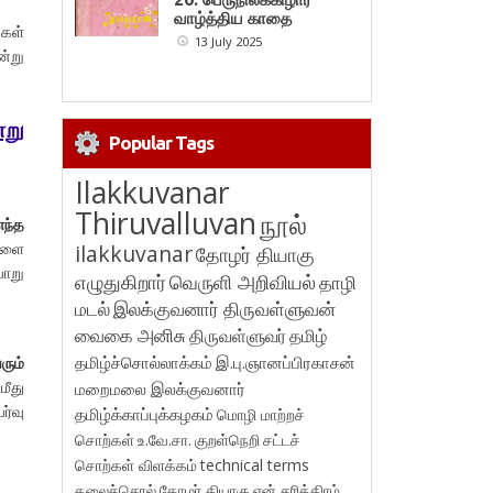
வாழ்த்திய காதை
ுகள்
13 July 2025
ன்று
று
Popular Tags
Ilakkuvanar
Thiruvalluvan
நூல்
எந்த
ுகளை
ilakkuvanar
தோழர் தியாகு
வாறு
எழுதுகிறார்
வெருளி அறிவியல்
தாழி
மடல்
இலக்குவனார் திருவள்ளுவன்
வைகை அனிசு
திருவள்ளுவர்
தமிழ்
தமிழ்ச்சொல்லாக்கம்
இ.பு.ஞானப்பிரகாசன்
ும்
மீது
மறைமலை இலக்குவனார்
ர்வு
தமிழ்க்காப்புக்கழகம்
மொழி மாற்றச்
சொற்கள்
உ.வே.சா.
குறள்நெறி
சட்டச்
சொற்கள் விளக்கம்
technical terms
கலைச்சொல்
தோழர் தியாகு
என் சரித்திரம்