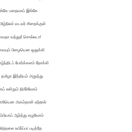
லங்கே பறைவாய் இங்கே
ிழ்நிலம் வடவர் சிறைக்குள்
ாவதா வந்துநீ சொல்லடா!
வையும் பிழையென ஒதுக்கி
ழ்ந்திடப் போர்க்களம் நோக்கி
ிழா இந்தியம் அறுத்து
 என்றும் நிமிர்வோம்
சரியென அகம்தான் ஏற்றால்
பியாய் ஆர்த்து எழுவோம்
ிடுதலை உயிர்ப்பா படித்தே