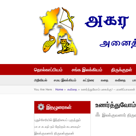
தொல்காப்பியம்
சங்க இலக்கியம்
திருக்குறள்
அறிவியல்
சமய இலக்கியம்
கட்டுரை
கதை
கவிதை
பா
You Are Here :
Home
»
கவிதை
»
உணர்த்துவோம் பகைக்கு! – பரணிப்பாவலன்
உணர்த்துவோம்
இதழுரைகள்
இலக்குவனார் திரு
புதுச்சேரியில் இந்தியைப் புகுத்தும்
பா.ச.க.வும் நம் தேர்தல் கடமையும்-
இலக்குவனார் திருவள்ளுவன்