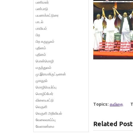
பணிமலர்
பண்பாடு
பயணக்கட்டுரை
பாடல்
பாவியம்
பிற
பிற கருவூலம்
புதினம்
புதினம்
பொன்மொழி
மருத்துவம்
மு.இராமகிருட்டிணன்
முகநூல்
மொழிபெயர்ப்பு
மொழிப்போர்
விளையாட்டு
Topics:
கவிதை
T
வெருளி
வெருளி அறிவியல்
வேலைவாய்ப்பு
Related Post
வேளாண்மை