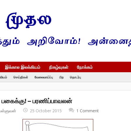
இக்கால இலக்கியம்
நிகழ்வுகள்
நோக்கம்
வியம்
செய்திகள்
வேலைவாய்ப்பு
பிற
தொடர்பு
 பகைக்கு! – பரணிப்பாவலன்
வள்ளுவன்
25 October 2015
1 Comment