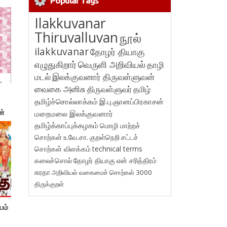
Popular Tags
Ilakkuvanar
Thiruvalluvan
நூல்
ilakkuvanar
தோழர் தியாகு
எழுதுகிறார்
வெருளி அறிவியல்
தாழி
மடல்
இலக்குவனார் திருவள்ளுவன்
வைகை அனிசு
திருவள்ளுவர்
தமிழ்
தமிழ்ச்சொல்லாக்கம்
இ.பு.ஞானப்பிரகாசன்
ன்
மறைமலை இலக்குவனார்
தமிழ்க்காப்புக்கழகம்
மொழி மாற்றச்
சொற்கள்
உ.வே.சா.
குறள்நெறி
சட்டச்
சொற்கள் விளக்கம்
technical terms
கலைச்சொல்
தோழர் தியாகு
என் சரித்திரம்
சுரதா
அறிவியல் வகைமைச் சொற்கள் 3000
திருக்குறள்
யம்