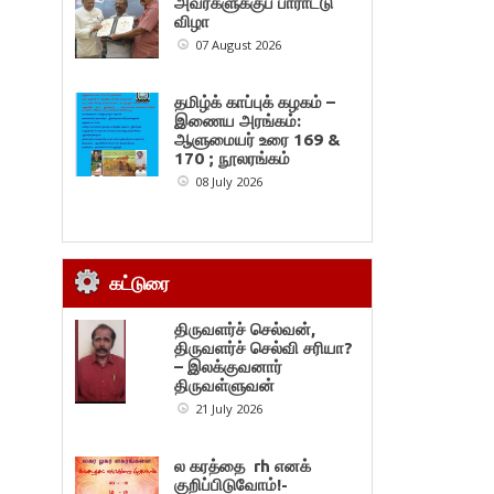
அவர்களுக்குப் பாராட்டு
விழா
07 August 2026
தமிழ்க் காப்புக் கழகம் –
இணைய அரங்கம்:
ஆளுமையர் உரை 169 &
170 ; நூலரங்கம்
08 July 2026
கட்டுரை
திருவளர்ச் செல்வன்,
திருவளர்ச் செல்வி சரியா?
– இலக்குவனார்
திருவள்ளுவன்
21 July 2026
ல கரத்தை rh எனக்
குறிப்பிடுவோம்!-