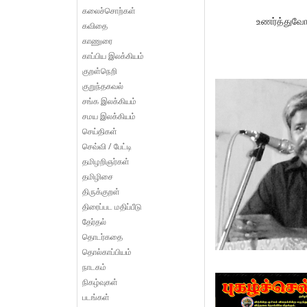
கலைச்சொற்கள்
உணர்த்துவோ
கவிதை
காணுரை
காப்பிய இலக்கியம்
குறள்நெறி
குறுந்தகவல்
சங்க இலக்கியம்
சமய இலக்கியம்
செய்திகள்
செவ்வி / பேட்டி
தமிழறிஞர்கள்
தமிழிசை
திருக்குறள்
திரைப்பட மதிப்பீடு
தேர்தல்
தொடர்கதை
தொல்காப்பியம்
நாடகம்
நிகழ்வுகள்
படங்கள்