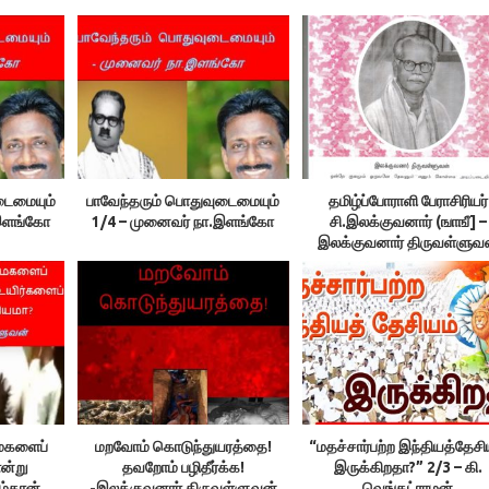
டைமையும்
பாவேந்தரும் பொதுவுடைமையும்
தமிழ்ப்போராளி பேராசிரியர்
.இளங்கோ
1/4 – முனைவர் நா.இளங்கோ
சி.இலக்குவனார் (ஙாஙீ] –
இலக்குவனார் திருவள்ளுவ
மைகளைப்
மறவோம் கொடுந்துயரத்தை!
“மதச்சார்பற்ற இந்தியத்தேசி
என்று
தவறோம் பழிதீர்க்க!
இருக்கிறதா?” 2/3 – கி.
ும்தான்
-இலக்குவனார் திருவள்ளுவன்
வெங்கட்ராமன்