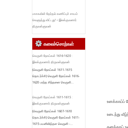
பாசகவின் தேர்தல் கணிப்புச் சாயம்
வெளுத்து விட்டது! – இலக்குவனார்
திருவள்ளுவன்
கலைச்சொற்கள்
வெருளி நோய்கள் 1616-1620 :
இலக்குவனார் திருவள்ளுவன்
(வெருளி நோய்கள் 1611-1615
தொடர்ச்சி) வெருளி நோய்கள் 1616-
1620 பரந்த சிந்தனை வெருளி...
வெருளி நோய்கள் 1611-1615 :
உனக்காய்ப் ப
இலக்குவனார் திருவள்ளுவன்
(வெருளி நோய்கள் 1607-1610
உடைந்து வீழ்
தொடர்ச்சி) வெருளி நோய்கள் 1611-
1615 பயனிலித்தள வெருளி -...
தனக்காய் உலவ