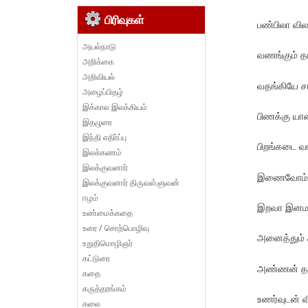
பிரிவுகள்
பண்பிலா வி
அயல்நாடு
வணங்கும் தம
அறிக்கை
அறிவியல்
வதங்கியே ச
அழைப்பிதழ்
இக்கால இலக்கியம்
பிணக்கு யா
இதழுரை
இந்தி எதிர்ப்பு
பிறங்கடை வா
இலக்கணம்
இலக்குவனார்
இணைவோம் தம
இலக்குவனார் திருவள்ளுவன்
ஈழம்
இறவா இனமாய்
உண்மைக்கதை
உரை / சொற்பொழிவு
அனைத்தும் 
உறுதிமொழிஞர்
கட்டுரை
அண்ணன் தம்
கதை
கருத்தரங்கம்
உணர்வுடன் வ
கலை