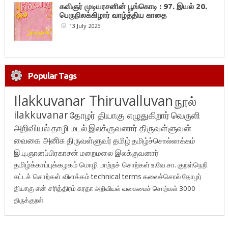
கவிஞர் முடியரசனின் பூங்கொடி : 97. இயல் 20.
பெருநிலக்கிழார் வாழ்த்திய காதை
13 July 2025
Popular Tags
Ilakkuvanar Thiruvalluvan
நூல்
ilakkuvanar
தோழர் தியாகு எழுதுகிறார்
வெருளி
அறிவியல்
தாழி மடல்
இலக்குவனார் திருவள்ளுவன்
வைகை அனிசு
திருவள்ளுவர்
தமிழ்
தமிழ்ச்சொல்லாக்கம்
இ.பு.ஞானப்பிரகாசன்
மறைமலை இலக்குவனார்
தமிழ்க்காப்புக்கழகம்
மொழி மாற்றச் சொற்கள்
உ.வே.சா.
குறள்நெறி
சட்டச் சொற்கள் விளக்கம்
technical terms
கலைச்சொல்
தோழர்
தியாகு
என் சரித்திரம்
சுரதா
அறிவியல் வகைமைச் சொற்கள் 3000
திருக்குறள்