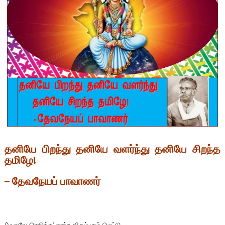
தனியே பிறந்து தனியே வளர்ந்து தனியே சிறந்த
தமிழே!
– தேவநேயப் பாவாணர்
[‘மருவே செறித்த’ என்ற திருப்புகழ் மெட்டு