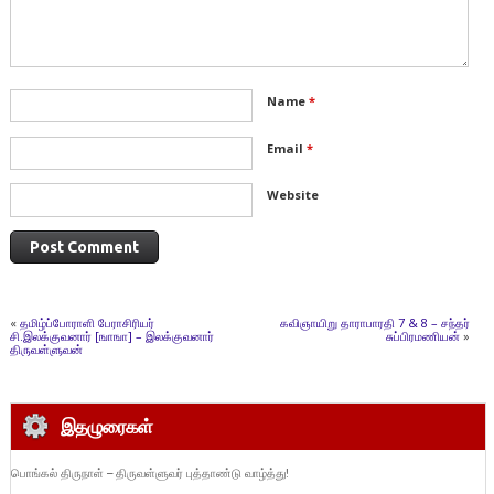
Name
*
Email
*
Website
«
தமிழ்ப்போராளி பேராசிரியர்
கவிஞாயிறு தாராபாரதி 7 & 8 – சந்தர்
சி.இலக்குவனார் [ஙாஙா] – இலக்குவனார்
சுப்பிரமணியன்
»
திருவள்ளுவன்
இதழுரைகள்
பொங்கல் திருநாள் – திருவள்ளுவர் புத்தாண்டு வாழ்த்து!