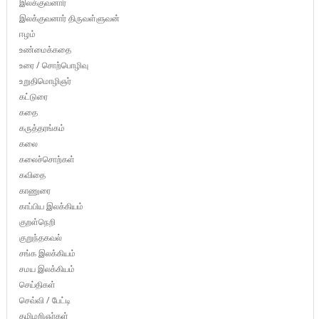
இலக்குவனார்
இலக்குவனார் திருவள்ளுவன்
ஈழம்
உண்மைக்கதை
உரை / சொற்பொழிவு
உறுதிமொழிஞர்
கட்டுரை
கதை
கருத்தரங்கம்
கலை
கலைச்சொற்கள்
கவிதை
காணுரை
காப்பிய இலக்கியம்
குறள்நெறி
குறுந்தகவல்
சங்க இலக்கியம்
சமய இலக்கியம்
செய்திகள்
செவ்வி / பேட்டி
தமிழறிஞர்கள்