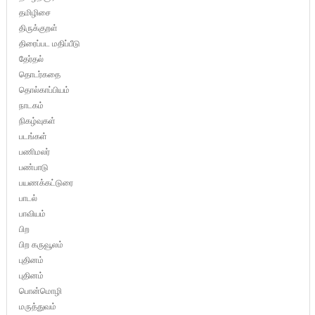
தமிழிசை
திருக்குறள்
திரைப்பட மதிப்பீடு
தேர்தல்
தொடர்கதை
தொல்காப்பியம்
நாடகம்
நிகழ்வுகள்
படங்கள்
பணிமலர்
பண்பாடு
பயணக்கட்டுரை
பாடல்
பாவியம்
பிற
பிற கருவூலம்
புதினம்
புதினம்
பொன்மொழி
மருத்துவம்