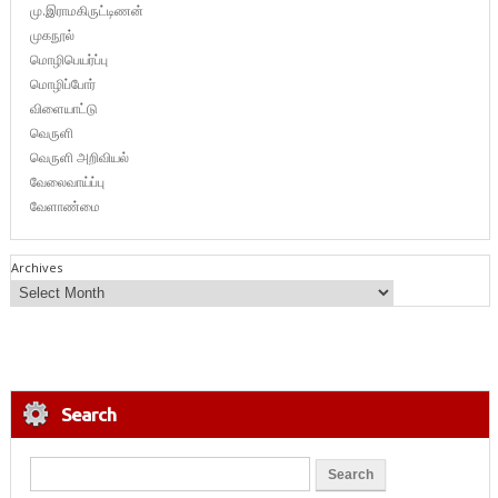
மு.இராமகிருட்டிணன்
முகநூல்
மொழிபெயர்ப்பு
மொழிப்போர்
விளையாட்டு
வெருளி
வெருளி அறிவியல்
வேலைவாய்ப்பு
வேளாண்மை
Archives
Search