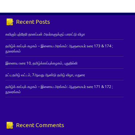
Recent Posts
கவிஞர் புத்தேரி தானப்பன் அவர்களுக்குப் பாராட்டு விழா
தமிழ்க் காப்புக் கழகம் – இணைய அரங்கம்: ஆளுமையர் உரை 173 & 174 ;
நூலரங்கம்
இணைய உரை 10, தமிழ்க்காப்புக்கழகம், புதுதில்லி
நட்பு தமிழ் வட்டம், 7ஆவது ஆண்டு தமிழ் விழா, மதுரை
தமிழ்க் காப்புக் கழகம் – இணைய அரங்கம்: ஆளுமையர் உரை 171 & 172 ;
நூலரங்கம்
Recent Comments