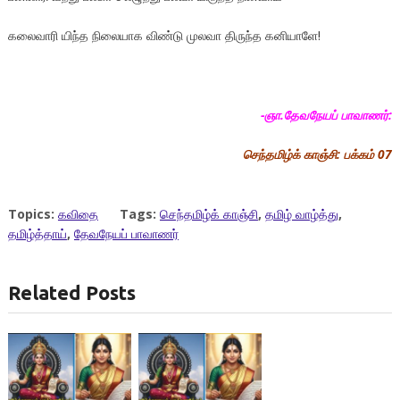
கலைவாரி யிந்த நிலையாக விண்டு முலவா திருந்த கனியாளே!
-ஞா.தேவநேயப் பாவாணர்:
செந்தமிழ்க் காஞ்சி: பக்கம் 07
Topics:
கவிதை
Tags:
செந்தமிழ்க் காஞ்சி
,
தமிழ் வாழ்த்து
,
தமிழ்த்தாய்
,
தேவநேயப் பாவாணர்
Related Posts