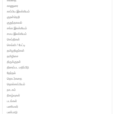
கவிதை
காணுரை
காப்பிய இலக்கியம்
குறள்நெறி
குறுந்தகவல்
சங்க இலக்கியம்
சமய இலக்கியம்
செய்திகள்
செவ்வி / பேட்டி
தமிழறிஞர்கள்
தமிழிசை
திருக்குறள்
திரைப்பட மதிப்பீடு
தேர்தல்
தொடர்கதை
தொல்காப்பியம்
நாடகம்
நிகழ்வுகள்
படங்கள்
பணிமலர்
பண்பாடு