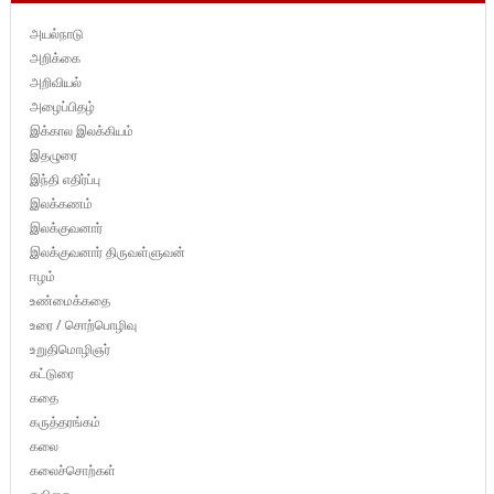
அயல்நாடு
அறிக்கை
அறிவியல்
அழைப்பிதழ்
இக்கால இலக்கியம்
இதழுரை
இந்தி எதிர்ப்பு
இலக்கணம்
இலக்குவனார்
இலக்குவனார் திருவள்ளுவன்
ஈழம்
உண்மைக்கதை
உரை / சொற்பொழிவு
உறுதிமொழிஞர்
கட்டுரை
கதை
கருத்தரங்கம்
கலை
கலைச்சொற்கள்