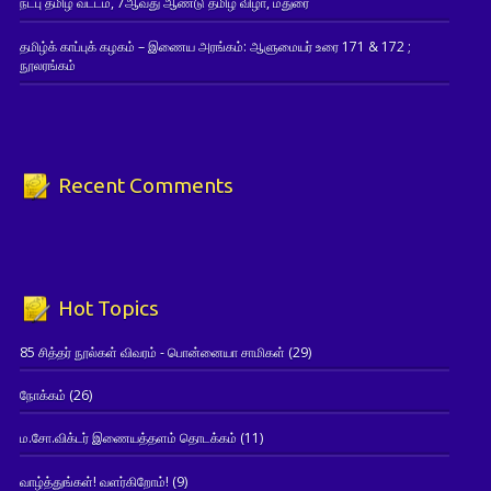
நட்பு தமிழ் வட்டம், 7ஆவது ஆண்டு தமிழ் விழா, மதுரை
தமிழ்க் காப்புக் கழகம் – இணைய அரங்கம்: ஆளுமையர் உரை 171 & 172 ;
நூலரங்கம்
Recent Comments
Hot Topics
85 சித்தர் நூல்கள் விவரம் - பொன்னையா சாமிகள்
(29)
நோக்கம்
(26)
ம.சோ.விக்டர் இணையத்தளம் தொடக்கம்
(11)
வாழ்த்துங்கள்! வளர்கிறோம்!
(9)