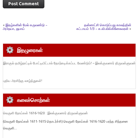
«
இதழ்களின் மேல் கருவண்டு –
தன்னாட்சி கொடுப்பது காலத்தின்
அபிநயா, துபாய்
கட்டாயம் 1/3 – க.வி.விக்கினேசுவரன்
»
இதழுரைகள்
இராகுல் தமிழ்நாட்டில் போட்டியிட்டால் தோற்கடிக்கப்பட வேண்டும்! – இலக்குவனார் திருவள்ளுவன்
புதிய அரசிற்கு வாழ்த்துகள்!
கலைச்சொற்கள்
வெருளி நோய்கள் 1616-1620 : இலக்குவனார் திருவள்ளுவன்
(வெருளி நோய்கள் 1611-1615 தொடர்ச்சி) வெருளி நோய்கள் 1616-1620 பரந்த சிந்தனை
வெருளி...