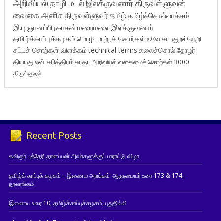
அறிவியல்
தாழி மடல்
இலக்குவனார் திருவள்ளுவன்
வைகை அனிசு
திருவள்ளுவர்
தமிழ்
தமிழ்ச்சொல்லாக்கம்
இ.பு.ஞானப்பிரகாசன்
மறைமலை இலக்குவனார்
தமிழ்க்காப்புக்கழகம்
மொழி மாற்றச் சொற்கள்
உ.வே.சா.
குறள்நெறி
சட்டச் சொற்கள் விளக்கம்
technical terms
கலைச்சொல்
தோழர்
தியாகு
என் சரித்திரம்
சுரதா
அறிவியல் வகைமைச் சொற்கள் 3000
திருக்குறள்
Recent Posts
கவிஞர் புத்தேரி தானப்பன் அவர்களுக்குப் பாராட்டு விழா
தமிழ்க் காப்புக் கழகம் – இணைய அரங்கம்: ஆளுமையர் உரை 173 & 174 ;
நூலரங்கம்
இணைய உரை 10, தமிழ்க்காப்புக்கழகம், புதுதில்லி