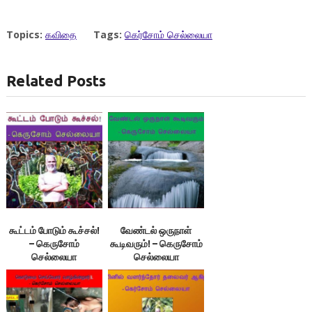
Topics:
கவிதை
Tags:
கெர்சோம் செல்லையா
Related Posts
கூட்டம் போடும் கூச்சல்!
வேண்டல் ஒருநாள்
– கெருசோம்
கூடிவரும்! – கெருசோம்
செல்லையா
செல்லையா