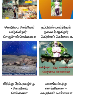
கொடுமை செய்வோர்
தப்பினில் வளர்ந்தோர்
வாழ்கின்றார்! –
தலைவர் ஆகிறார்
கெருசோம் செல்லையா
-கெர்சோம் செல்லையா.
கிறித்து பிறப்பு வாழ்த்து ​
மலைபோல் பற்று
- கெருசோம்
எனக்கில்லை! –
செல்லையா
கெருசோம் செல்லையா