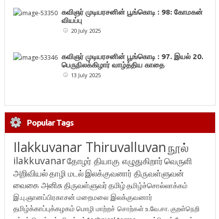
கவிஞர் முடியரசனின் பூங்கொடி : 98: கோமகன்
வியப்பு
20 July 2025
கவிஞர் முடியரசனின் பூங்கொடி : 97. இயல் 20.
பெருநிலக்கிழார் வாழ்த்திய காதை
13 July 2025
Popular Tags
Ilakkuvanar Thiruvalluvan
நூல்
ilakkuvanar
தோழர் தியாகு எழுதுகிறார்
வெருளி
அறிவியல்
தாழி மடல்
இலக்குவனார் திருவள்ளுவன்
வைகை அனிசு
திருவள்ளுவர்
தமிழ்
தமிழ்ச்சொல்லாக்கம்
இ.பு.ஞானப்பிரகாசன்
மறைமலை இலக்குவனார்
தமிழ்க்காப்புக்கழகம்
மொழி மாற்றச் சொற்கள்
உ.வே.சா.
குறள்நெறி