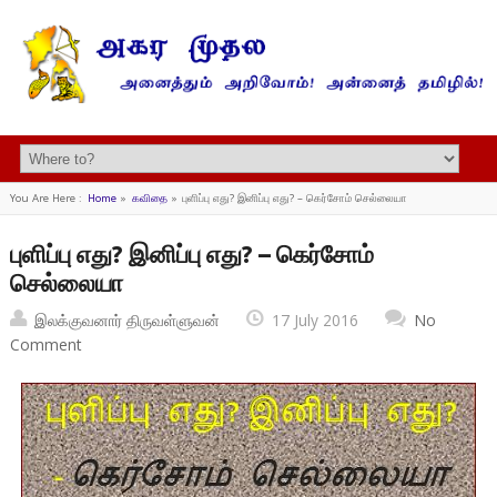
You Are Here :
Home
»
கவிதை
»
புளிப்பு எது? இனிப்பு எது? – கெர்சோம் செல்லையா
புளிப்பு எது? இனிப்பு எது? – கெர்சோம்
செல்லையா
இலக்குவனார் திருவள்ளுவன்
17 July 2016
No
Comment