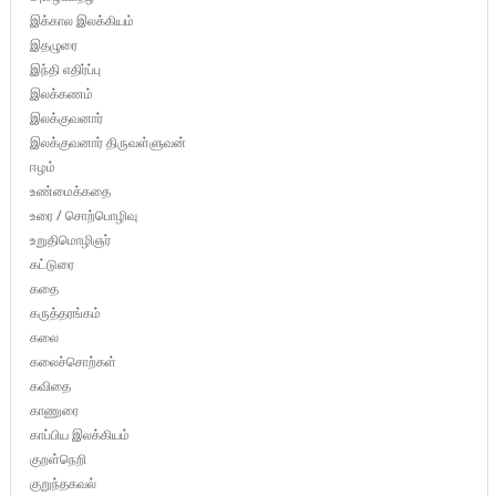
இக்கால இலக்கியம்
இதழுரை
இந்தி எதிர்ப்பு
இலக்கணம்
இலக்குவனார்
இலக்குவனார் திருவள்ளுவன்
ஈழம்
உண்மைக்கதை
உரை / சொற்பொழிவு
உறுதிமொழிஞர்
கட்டுரை
கதை
கருத்தரங்கம்
கலை
கலைச்சொற்கள்
கவிதை
காணுரை
காப்பிய இலக்கியம்
குறள்நெறி
குறுந்தகவல்