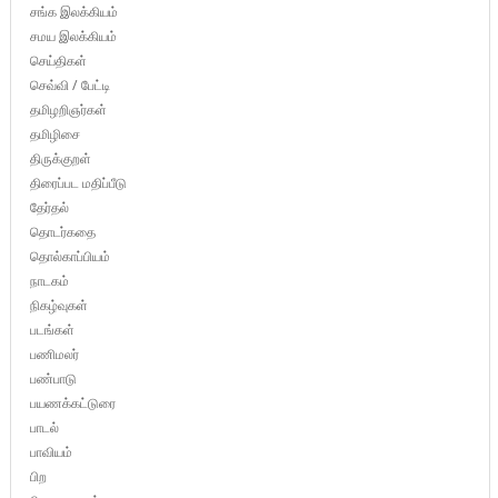
சங்க இலக்கியம்
சமய இலக்கியம்
செய்திகள்
செவ்வி / பேட்டி
தமிழறிஞர்கள்
தமிழிசை
திருக்குறள்
திரைப்பட மதிப்பீடு
தேர்தல்
தொடர்கதை
தொல்காப்பியம்
நாடகம்
நிகழ்வுகள்
படங்கள்
பணிமலர்
பண்பாடு
பயணக்கட்டுரை
பாடல்
பாவியம்
பிற