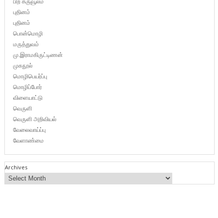
பிற கருவூலம்
புதினம்
புதினம்
பொன்மொழி
மருத்துவம்
மு.இராமகிருட்டிணன்
முகநூல்
மொழிபெயர்ப்பு
மொழிப்போர்
விளையாட்டு
வெருளி
வெருளி அறிவியல்
வேலைவாய்ப்பு
வேளாண்மை
Archives