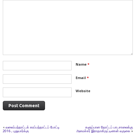
Name
*
Email
*
Website
«
வலைப்பந்தாட்டக் கரப்பந்தாட்டப் போட்டி
களுப்பான தோட்டப் பாடசாலைக்கு
2016 , புதுயார்க்கு
அமைச்சர் இராதாகிருட்டிணன் வருகை
»