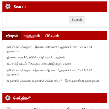
Search
பதிவுகள்
கருத்துகள்
பிரிவுகள்
தமிழ்க் காப்புக் கழகம் – இணைய அரங்கம்: ஆளுமையர் உரை 173 & 174 ;
நூலரங்கம்
இணைய உரை 10, தமிழ்க்காப்புக்கழகம், புதுதில்லி
நட்பு தமிழ் வட்டம், 7ஆவது ஆண்டு தமிழ் விழா, மதுரை
தமிழ்க் காப்புக் கழகம் – இணைய அரங்கம்: ஆளுமையர் உரை 171 & 172 ;
நூலரங்கம்
திருவளர்ச் செல்வன், திருவளர்ச் செல்வி சரியா? – இலக்குவனார் திருவள்ளுவன்
செய்திகள்