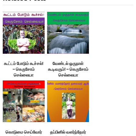
கூட்டம் போடும் கூச்சல்!
வேண்டல் ஒருநாள்
– கெருசோம்
கூடிவரும்! – கெருசோம்
செல்லையா
செல்லையா
கொடுமை செய்வோர்
தப்பினில் வளர்ந்தோர்