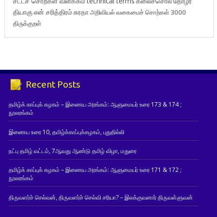
சட்டச் சொற்கள் விளக்கம்
technical terms
கலைச்சொல்
தோழர்
தியாகு
என் சரித்திரம்
சுரதா
அறிவியல் வகைமைச் சொற்கள் 3000
திருக்குறள்
Recent Posts
தமிழ்க் காப்புக் கழகம் – இணைய அரங்கம்: ஆளுமையர் உரை 173 & 174 ;
நூலரங்கம்
இணைய உரை 10, தமிழ்க்காப்புக்கழகம், புதுதில்லி
நட்பு தமிழ் வட்டம், 7ஆவது ஆண்டு தமிழ் விழா, மதுரை
தமிழ்க் காப்புக் கழகம் – இணைய அரங்கம்: ஆளுமையர் உரை 171 & 172 ;
நூலரங்கம்
திருவளர்ச் செல்வன், திருவளர்ச் செல்வி சரியா? – இலக்குவனார் திருவள்ளுவன்