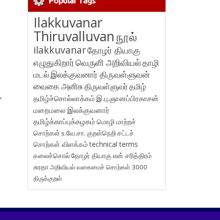
Popular Tags
Ilakkuvanar
Thiruvalluvan
நூல்
ilakkuvanar
தோழர் தியாகு
எழுதுகிறார்
வெருளி அறிவியல்
தாழி
மடல்
இலக்குவனார் திருவள்ளுவன்
வைகை அனிசு
திருவள்ளுவர்
தமிழ்
தமிழ்ச்சொல்லாக்கம்
இ.பு.ஞானப்பிரகாசன்
»
மறைமலை இலக்குவனார்
தமிழ்க்காப்புக்கழகம்
மொழி மாற்றச்
சொற்கள்
உ.வே.சா.
குறள்நெறி
சட்டச்
சொற்கள் விளக்கம்
technical terms
கலைச்சொல்
தோழர் தியாகு
என் சரித்திரம்
சுரதா
அறிவியல் வகைமைச் சொற்கள் 3000
திருக்குறள்