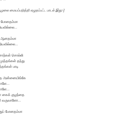
ூழலை மையப்படுத்தி எழுதப்பட்ட பாடல் இது:-]
து போனதம்மா
ியவில்லை…
் ஆனதம்மா
அறியவில்லை…
சொற்கள் சொல்லி
முத்தங்கள் தந்து
்தங்கள் பாடி
்த அன்னையிங்கே
னாளே…
னாளே…
மா கைக் குழந்தை
னி வருவாளோ…
துப் போனதம்மா