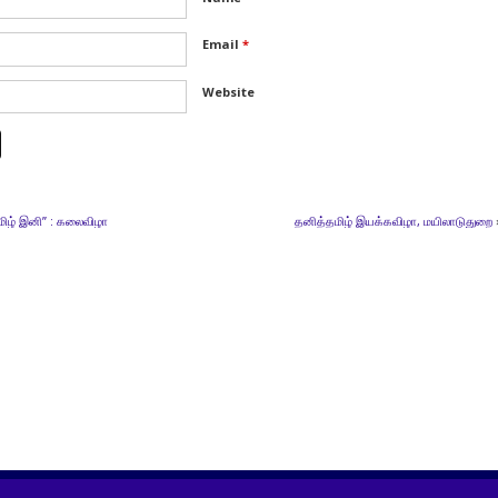
Email
*
Website
தமிழ் இனி” : கலைவிழா
தனித்தமிழ் இயக்கவிழா, மயிலாடுதுறை