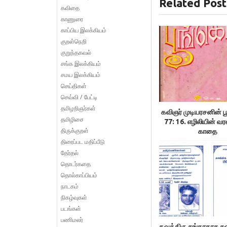
Related Post
கவிதை
காணுரை
காப்பிய இலக்கியம்
குறள்நெறி
குறுந்தகவல்
சங்க இலக்கியம்
சமய இலக்கியம்
செய்திகள்
செவ்வி / பேட்டி
தமிழறிஞர்கள்
கவிஞர் முடியரசனின் ப
தமிழிசை
77: 16. எழிலியின் வர
திருக்குறள்
காதை
திரைப்பட மதிப்பீடு
தேர்தல்
தொடர்கதை
தொல்காப்பியம்
நாடகம்
நிகழ்வுகள்
படங்கள்
பணிமலர்
தவத்திரு சங்கரதாசு ச