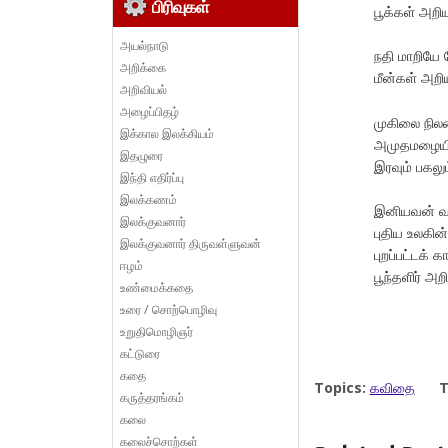
பிரிவுகள்
பூக்கள் அற
அயல்நாடு
நதி மாறியே
அறிக்கை
மீன்கள் அற
அறிவியல்
அழைப்பிதழ்
முகிலை நில
இக்கால இலக்கியம்
அமுதமழையில
இதழுரை
இரவும் பகலு
இந்தி எதிர்ப்பு
இலக்கணம்
இனியவன் வர
இலக்குவனார்
புதிய உலகின்
இலக்குவனார் திருவள்ளுவன்
புறப்பட்டக் 
ஈழம்
பூந்தளிர் அ
உண்மைக்கதை
உரை / சொற்பொழிவு
உறுதிமொழிஞர்
கட்டுரை
கதை
Topics:
கவிதை
T
கருத்தரங்கம்
கலை
கலைச்சொற்கள்