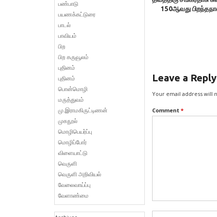
பண்பாடு
150ஆவது பிறந்தநாள
பயணக்கட்டுரை
பாடல்
பாவியம்
பிற
பிற கருவூலம்
புதினம்
Leave a Reply
புதினம்
பொன்மொழி
Your email address will 
மருத்துவம்
மு.இராமகிருட்டிணன்
Comment
*
முகநூல்
மொழிபெயர்ப்பு
மொழிப்போர்
விளையாட்டு
வெருளி
வெருளி அறிவியல்
வேலைவாய்ப்பு
வேளாண்மை