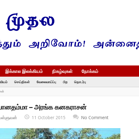
இக்கால இலக்கியம்
நிகழ்வுகள்
நோக்கம்
வியம்
செய்திகள்
வேலைவாய்ப்பு
பிற
தொடர்பு
சன்
ு போனதம்மா – அரங்க கனகராசன்
வள்ளுவன்
11 October 2015
No Comment