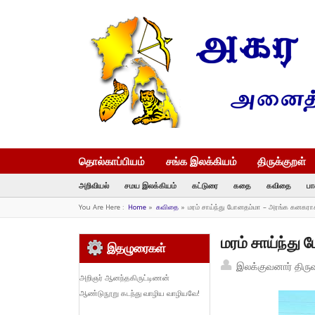
தொல்காப்பியம்
சங்க இலக்கியம்
திருக்குறள்
அறிவியல்
சமய இலக்கியம்
கட்டுரை
கதை
கவிதை
பா
You Are Here :
Home
»
கவிதை
»
மரம் சாய்ந்து போனதம்மா – அரங்க கனகரா
மரம் சாய்ந்த
இதழுரைகள்
இலக்குவனார் திரு
அறிஞர் ஆனந்தகிருட்டிணன்
ஆண்டுநூறு கடந்து வாழிய வாழியவே!