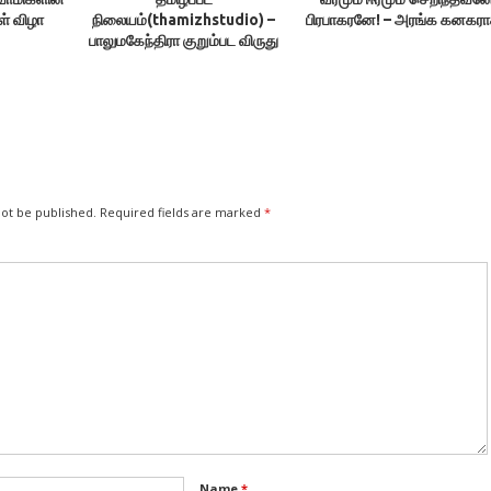
் விழா
நிலையம்(thamizhstudio) –
பிரபாகரனே! – அரங்க கனகரா
பாலுமகேந்திரா குறும்பட விருது
2017
not be published.
Required fields are marked
*
Name
*