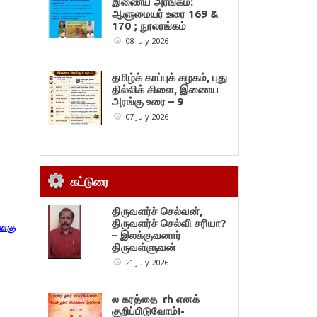
இணைய அரங்கம்:
ஆளுமையர் உரை 169 &
170 ; நூலரங்கம்
08 July 2026
தமிழ்க் காப்புக் கழகம், புது
தில்லிக் கிளை, இணைய
அரங்கு உரை – 9
07 July 2026
கட்டுரை
திருவளர்ச் செல்வன்,
திருவளர்ச் செல்வி சரியா?
னகு
– இலக்குவனார்
திருவள்ளுவன்
21 July 2026
ல கரத்தை rh எனக்
குறிப்பிடுவோம்!-