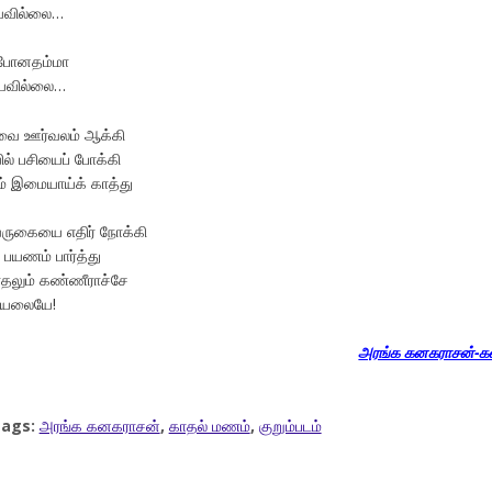
ியவில்லை…
 போனதம்மா
ியவில்லை…
வை ஊர்வலம் ஆக்கி
் பசியைப் போக்கி
ம் இமையாய்க் காத்து
ுகையை எதிர் நோக்கி
 பயணம் பார்த்து
காதலும் கண்ணீராச்சே
றியலையே!
அரங்க கனகராசன்-க
ags:
அரங்க கனகராசன்
,
காதல் மணம்
,
குறும்படம்