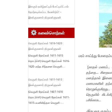
இராகுல் தமிழ்நாட்டில் போட்டியிட்டால்
தோற்கடிக்கப்பட வேண்டும்! –
இலக்குவனார் திருவள்ளுவன்
கலைச்சொற்கள்
வெருளி நோய்கள் 1616-1620 :
இலக்குவனார் திருவள்ளுவன்
மரம் சாய்ந்து போனதம
(வெருளி நோய்கள் 1611-1615
தொடர்ச்சி) வெருளி நோய்கள் 1616-
[
காதல் மணம்… 
1620 பரந்த சிந்தனை வெருளி...
தந்தை… சிறைவாச
மனத்தால் இணைந்த
வெருளி நோய்கள் 1611-1615 :
மணமகளின் தந்தை
இலக்குவனார் திருவள்ளுவன்
நொறுங்குகிறது… 
(வெருளி நோய்கள் 1607-1610
தெருவில் கிடக்
தொடர்ச்சி) வெருளி நோய்கள் 1611-
பசிக்காக…
1615 பயனிலித்தள வெருளி -...
-இது ஒரு குறும்பட