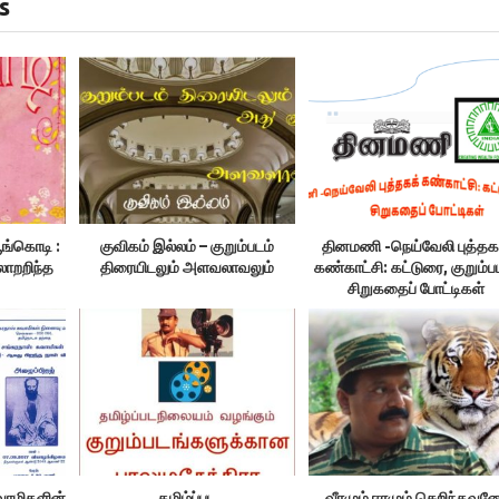
s
ூங்கொடி :
குவிகம் இல்லம் – குறும்படம்
தினமணி -நெய்வேலி புத்தக
லாறறிந்த
திரையிடலும் அளவலாவலும்
கண்காட்சி: கட்டுரை, குறும்பட
சிறுகதைப் போட்டிகள்
ுவாமிகளின்
தமிழ்ப்பட
வீரமும் ஈரமும் செறிந்தவன