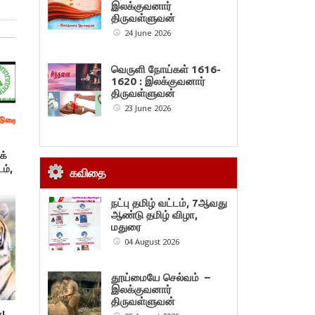
இலக்குவனார்
திருவள்ளுவன்
24 June 2026
வெருளி நோய்கள் 1616-
1620 : இலக்குவனார்
திருவள்ளுவன்
23 June 2026
க்
ம்,
கவிதை
நட்பு தமிழ் வட்டம், 7ஆவது
ஆண்டு தமிழ் விழா,
மதுரை
04 August 2026
தூய்மையே செல்வம் –
இலக்குவனார்
திருவள்ளுவன்
ே!