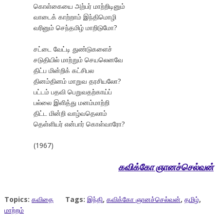
கொள்கையை அற்பர் மாற்றிடினும்
வாடைக் காற்றாம் இந்திமொழி
வரினும் செந்தமிழ் மாறிடுமோ?
சட்டை வேட்டி துண்டுகளைச்
சடுதியில் மாற்றும் செயலெனவே
திட்ப மின்றிக் கட்சிபல
தினம்தினம் மாறுவ தரசியலோ?
பட்டம் பதவி பெறுவதற்காய்ப்
பல்லை இளித்து மனம்மாற்றி
திட்ட மின்றி வாழ்வதெலாம்
தெள்ளியர் என்பார் கொள்வாரோ?
(1967)
கவிக்கோ ஞானச்செல்வன்
Topics:
கவிதை
Tags:
இந்தி
,
கவிக்கோ ஞானச்செல்வன்
,
தமிழ்
,
மாற்றம்