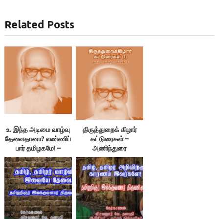
Related Posts
உ. இந்த அடிமை வாழ்வு
திருத்துறைக் கிழார்
தேவைதானா? எண்ணிப்
கட்டுரைகள் –
பார் தமிழகமே! –
அணிந்துரை
திருத்துறைக் கிழார்