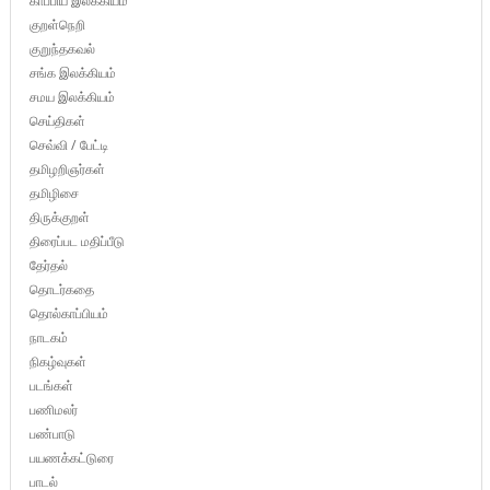
காப்பிய இலக்கியம்
குறள்நெறி
குறுந்தகவல்
சங்க இலக்கியம்
சமய இலக்கியம்
செய்திகள்
செவ்வி / பேட்டி
தமிழறிஞர்கள்
தமிழிசை
திருக்குறள்
திரைப்பட மதிப்பீடு
தேர்தல்
தொடர்கதை
தொல்காப்பியம்
நாடகம்
நிகழ்வுகள்
படங்கள்
பணிமலர்
பண்பாடு
பயணக்கட்டுரை
பாடல்