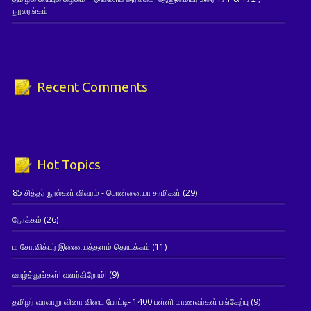
நூலரங்கம்
Recent Comments
Hot Topics
85 சித்தர் நூல்கள் விவரம் - பொன்னையா சாமிகள்
(29)
நோக்கம்
(26)
ம.சோ.விக்டர் இணையத்தளம் தொடக்கம்
(11)
வாழ்த்துங்கள்! வளர்கிறோம்!
(9)
தமிழர் வரலாறு வினா விடை போட்டி- 1400 பள்ளி மாணவர்கள் பங்கேற்பு
(9)