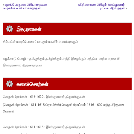
«
மூலப்பொருளை அறிய உதவுவன
நடுநிலை உரை அறிஞர் இளம்பூரணர் –
உரைகளே – கி.வா.சகநாதன்
மு.வை.அரவிந்தன்
»
இதழுரைகள்
சிம்புவின் மறைப்போசைப் பாடலும் மகளிர் அமைப்புகளும்
வழக்காடு மொழி – தமிழுக்கும் தமிழர்க்கும் அநீதி இழைக்கும் மத்திய மாநில அரசுகள்!
இலக்குவனார் திருவள்ளுவன்
கலைச்சொற்கள்
வெருளி நோய்கள் 1616-1620 : இலக்குவனார் திருவள்ளுவன்
(வெருளி நோய்கள் 1611-1615 தொடர்ச்சி) வெருளி நோய்கள் 1616-1620 பரந்த சிந்தனை
வெருளி...
வெருளி நோய்கள் 1611-1615 : இலக்குவனார் திருவள்ளுவன்