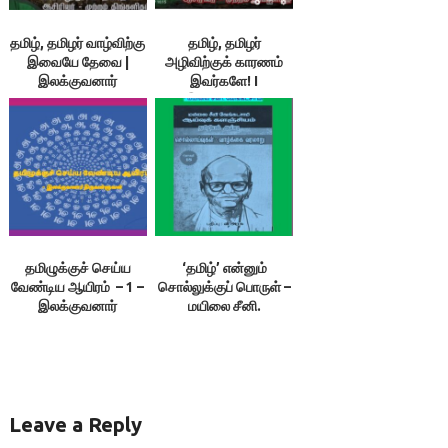
தமிழ், தமிழர் வாழ்விற்கு
தமிழ், தமிழர்
இவையே தேவை |
அழிவிற்குக் காரணம்
இலக்குவனார்
இவர்களே! I
திருவள்ளுவன் |
இலக்குவனார்
விசவனூர் வே. தளபதி
திருவள்ளுவன்
தமிழுக்குச் செய்ய
‘தமிழ்’ என்னும்
வேண்டிய ஆயிரம் – 1 –
சொல்லுக்குப் பொருள் –
இலக்குவனார்
மயிலை சீனி.
திருவள்ளுவன்
வேங்கடசாமி
Leave a Reply