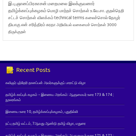
இ.பு.ஞானப்பிரகாசன்
மறைமலை இலக்குவனார்
தமிழ்க்காப்புக்கழகம்
மொழி மாற்றச் சொற்கள்
உ.வே.சா.
குறள்நெறி
சட்டச் சொற்கள் விளக்கம்
technical terms
கலைச்சொல்
தோழர்
தியாகு
என் சரித்திரம்
சுரதா
அறிவியல் வகைமைச் சொற்கள் 3000
திருக்குறள்
Recent Posts
கவிஞர் புத்தேரி தானப்பன் அவர்களுக்குப் பாராட்டு விழா
தமிழ்க் காப்புக் கழகம் – இணைய அரங்கம்: ஆளுமையர் உரை 173 & 174 ;
நூலரங்கம்
இணைய உரை 10, தமிழ்க்காப்புக்கழகம், புதுதில்லி
நட்பு தமிழ் வட்டம், 7ஆவது ஆண்டு தமிழ் விழா, மதுரை
தமிழ்க் காப்புக் கழகம் – இணைய அரங்கம்: ஆளுமையர் உரை 171 & 172 ;