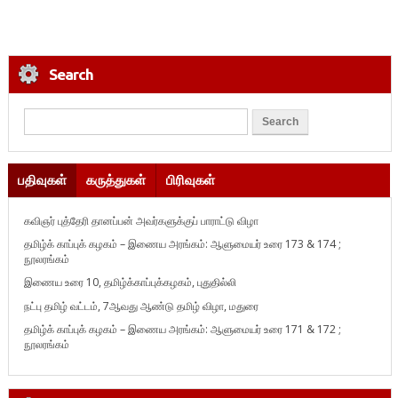
Search
பதிவுகள்
கருத்துகள்
பிரிவுகள்
கவிஞர் புத்தேரி தானப்பன் அவர்களுக்குப் பாராட்டு விழா
தமிழ்க் காப்புக் கழகம் – இணைய அரங்கம்: ஆளுமையர் உரை 173 & 174 ;
நூலரங்கம்
இணைய உரை 10, தமிழ்க்காப்புக்கழகம், புதுதில்லி
நட்பு தமிழ் வட்டம், 7ஆவது ஆண்டு தமிழ் விழா, மதுரை
தமிழ்க் காப்புக் கழகம் – இணைய அரங்கம்: ஆளுமையர் உரை 171 & 172 ;
நூலரங்கம்