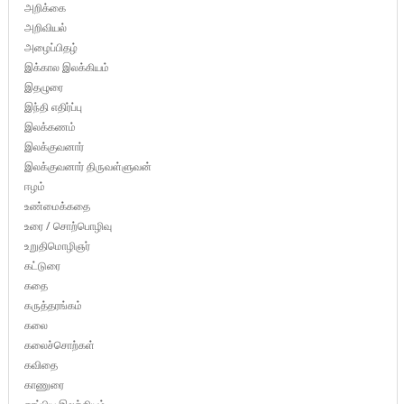
அறிக்கை
அறிவியல்
அழைப்பிதழ்
இக்கால இலக்கியம்
இதழுரை
இந்தி எதிர்ப்பு
இலக்கணம்
இலக்குவனார்
இலக்குவனார் திருவள்ளுவன்
ஈழம்
உண்மைக்கதை
உரை / சொற்பொழிவு
உறுதிமொழிஞர்
கட்டுரை
கதை
கருத்தரங்கம்
கலை
கலைச்சொற்கள்
கவிதை
காணுரை