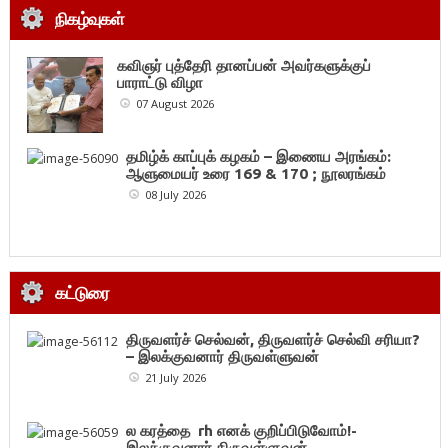
நிகழ்வுகள்
கவிஞர் புத்தேரி தானப்பன் அவர்களுக்குப்
பாராட்டு விழா
07 August 2026
தமிழ்க் காப்புக் கழகம் – இணைய அரங்கம்:
ஆளுமையர் உரை 169 & 170 ; நூலரங்கம்
08 July 2026
கட்டுரை
திருவளர்ச் செல்வன், திருவளர்ச் செல்வி சரியா?
– இலக்குவனார் திருவள்ளுவன்
21 July 2026
ல கரத்தை rh எனக் குறிப்பிடுவோம்!-
இலக்குவனார் திருவள்ளுவன்