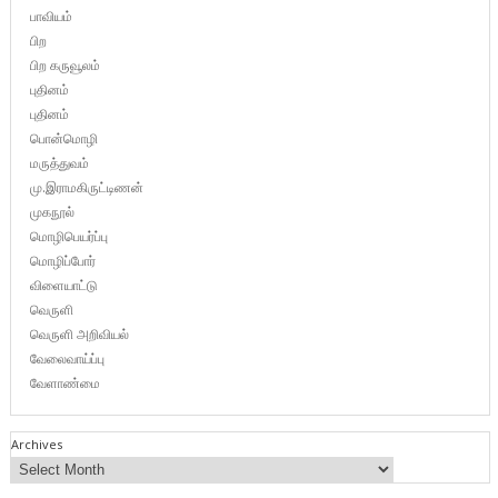
பாவியம்
பிற
பிற கருவூலம்
புதினம்
புதினம்
பொன்மொழி
மருத்துவம்
மு.இராமகிருட்டிணன்
முகநூல்
மொழிபெயர்ப்பு
மொழிப்போர்
விளையாட்டு
வெருளி
வெருளி அறிவியல்
வேலைவாய்ப்பு
வேளாண்மை
Archives