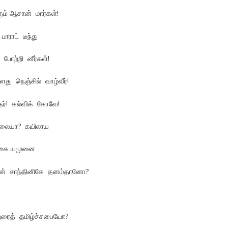
ம் ஆசான் மார்கள்!
ாராட் டீந்து
து போற்றி னீர்கள்!
து நெஞ்சில் வாழ்வீர்!
தர்! கல்விக் கோவே!
கலையா? கயிலாய
கை யமுனை
ின் சாந்தினிகே தனம்தானோ?
ுரைத் தமிழ்ச்சபையோ?