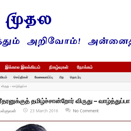
இக்கால இலக்கியம்
நிகழ்வுகள்
நோக்கம்
வியம்
செய்திகள்
வேலைவாய்ப்பு
பிற
தொடர்பு
 விருது – வாழ்த்துப்பா
தரனுக்குத் தமிழ்ச்சான்றோர் விருது – வாழ்த்துப்பா
வள்ளுவன்
23 March 2016
No Comment