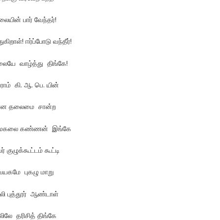
லையின் பார் வேந்தர்!
ிறாள்! ஈர்ப்போடு வந்தீர்!
லையே வாழ்த்து திங்கே!
ாம் கி. ஆ. பெ. யின்
ளான தலைமை சான்ற
மேகலை கண்ணன் இங்கே
் குழுக்கூட்டம் கூட்டி
ையகமே புகழு மாறு
்லி புத்தூர் ஆண்டாள்
லே தரிசித் திங்கே