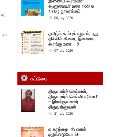
இணைய அரங்கம்:
ஆளுமையர் உரை 169 &
170 ; நூலரங்கம்
்டி,
08 July 2026
தமிழ்க் காப்புக் கழகம், புது
டிப்
தில்லிக் கிளை, இணைய
அரங்கு உரை – 9
07 July 2026
கட்டுரை
திருவளர்ச் செல்வன்,
திருவளர்ச் செல்வி சரியா?
– இலக்குவனார்
திருவள்ளுவன்
21 July 2026
ல கரத்தை rh எனக்
குறிப்பிடுவோம்!-