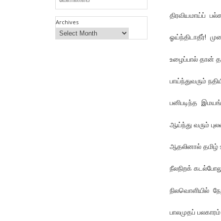
திரவியமாய்ப் பல்க
Archives
ஓய்ந்திடாதீர்! ம
உழைப்பால் தான் த
பாய்ந்துவரும் நதி
பனிபடிந்த இமயங்
ஆய்ந்து வரும் புல
ஆதலினால் தமிழ் உ
நீலநிறக் கடல்போல
நிலவொளியில் நேற்
பாலமுதப் பலகாரம்