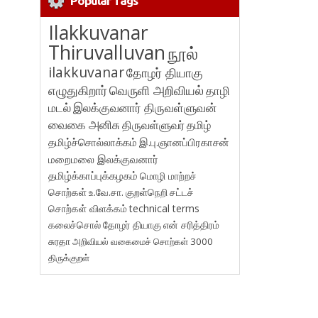
Popular Tags
Ilakkuvanar
Thiruvalluvan
நூல்
ilakkuvanar
தோழர் தியாகு
எழுதுகிறார்
வெருளி அறிவியல்
தாழி
மடல்
இலக்குவனார் திருவள்ளுவன்
வைகை அனிசு
திருவள்ளுவர்
தமிழ்
தமிழ்ச்சொல்லாக்கம்
இ.பு.ஞானப்பிரகாசன்
மறைமலை இலக்குவனார்
தமிழ்க்காப்புக்கழகம்
மொழி மாற்றச்
சொற்கள்
உ.வே.சா.
குறள்நெறி
சட்டச்
சொற்கள் விளக்கம்
technical terms
கலைச்சொல்
தோழர் தியாகு
என் சரித்திரம்
சுரதா
அறிவியல் வகைமைச் சொற்கள் 3000
திருக்குறள்