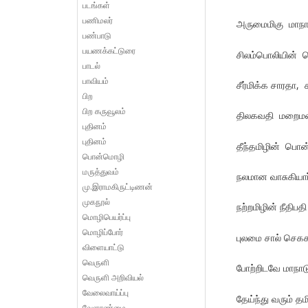
படங்கள்
பணிமலர்
அருமைமிகு மாநாட
பண்பாடு
பயணக்கட்டுரை
சிலம்பொலியின் செ
பாடல்
பாவியம்
சீர்மிக்க சாரதா, ச
பிற
பிற கருவூலம்
திலகவதி மறைமலை
புதினம்
புதினம்
தீந்தமிழின் பொ
பொன்மொழி
மருத்துவம்
நலமான வாசுகியார
மு.இராமகிருட்டிணன்
முகநூல்
நற்றமிழின் நீதிப
மொழிபெயர்ப்பு
மொழிப்போர்
புலமை சால் செககத
விளையாட்டு
வெருளி
போற்றிடவே மாநாட
வெருளி அறிவியல்
வேலைவாய்ப்பு
தேய்ந்து வரும் தம
வேளாண்மை