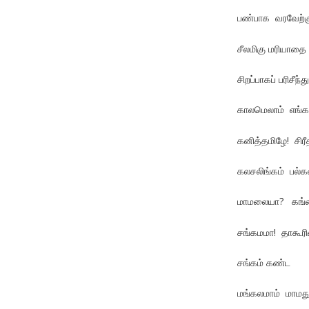
பண்பாக வரவேற்கு
சீலமிகு மரியாதை ப
சிறப்பாகப் பரிசீந்
காலமெலாம் எங்கள
கனித்தமிழே! சிரீ
கலசலிங்கம் பல்
மாமலையா? கங்
சங்கமமா! தாகூர
சங்கம் கண்ட
மங்கலமாம் மாமத