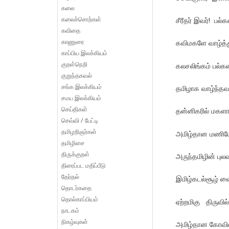
கலை
கலைச்சொற்கள்
சீரீதர் இவர்! பல்க
கவிதை
காணுரை
கவிமகளே வாழ்த்துக
காப்பிய இலக்கியம்
குறள்நெறி
கலசலிங்கம் பல்க
குறுந்தகவல்
சங்க இலக்கியம்
தமிழாக வாழ்ந்தவர
சமய இலக்கியம்
செய்திகள்
தன்னிகரில் மக
செவ்வி / பேட்டி
தமிழறிஞர்கள்
அமிழ்தான மணி
தமிழிசை
திருக்குறள்
அருந்தமிழின் புலவர
திரைப்பட மதிப்பீடு
தேர்தல்
இமிழ்கடல்சூழ் வ
தொடர்கதை
தொல்காப்பியம்
ஏற்றமிகு திருவில
நாடகம்
நிகழ்வுகள்
அமிழ்தான கோவிலி