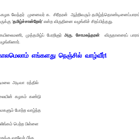
க்கழக வேந்தர் முனைவர் க. சிரீதரன் ஆற்றிவரும் தமிழ்த்தொண்டினைப்பாராட
ுக்கு ‘
தமிழ்ச்சான்றோர்
‘ என்ற விருதினை வழங்கிச் சிறப்பித்தது.
கயிலைமணி, முத்தமிழ்ப் பேரறிஞர்
அரு. சோமசுந்தரன்
விருதாளரைப் பாராட்
 வழங்கினார்.
காலமெலாம் எங்களது நெஞ்சில் வாழ்வீர்!
குமலை அடிவா ரத்தில்
கலையின் கழகம் கண்டு
ைமகளும் போற்ற வாழ்ந்த
்கம் பெற்ற பிள்ளை
க்கு வரவேற் பீந்த