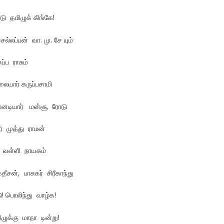
ு தமிழுக் கிங்கே!
ல்லப்பன் வா. மு. சே யும்
ுப்ப ராசும்
யார் கருப்பசாமி
ன்னடியார் மன்சூ ரோடு
் முத்து ராமன்
தி வள்ளி நாயகம்
ீசன், பாசுகர் சிரீகாந்து
ு! பொலிந்து வாழ்க!
ிழுக்கு மாநா டின்று!