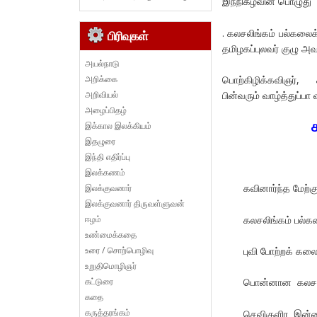
இந்நிகழ்வின் பொழுது
. கலசலிங்கம் பல்கலை
பிரிவுகள்
தமிழகப்புலவர் குழு அவர
அயல்நாடு
அறிக்கை
பொற்கிழிக்கவிஞர், 
அறிவியல்
பின்வரும் வாழ்த்துப்பா
அழைப்பிதழ்
இக்கால இலக்கியம்
இதழுரை
இந்தி எதிர்ப்பு
இலக்கணம்
கவினார்ந்த மேற்
இலக்குவனார்
இலக்குவனார் திருவள்ளுவன்
ஈழம்
கலசலிங்கம் பல்
உண்மைக்கதை
உரை / சொற்பொழிவு
புவி போற்றக் கல
உறுதிமொழிஞர்
கட்டுரை
பொன்னான கலசலிங
கதை
கருத்தரங்கம்
செவிகுளிர இன்றை