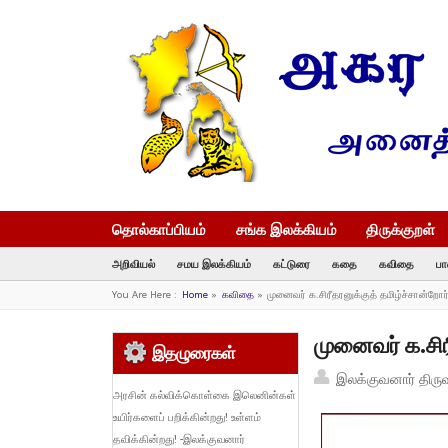
தொல்காப்பியம்
சங்க இலக்கியம்
திருக்குறள்
அறிவியல்
சமய இலக்கியம்
கட்டுரை
கதை
கவிதை
பா
You Are Here :
Home
»
கவிதை
»
முனைவர் க.சிரீதரனுக்குத் தமிழ்ச்சான்றோர்
முனைவர் க.சிரீ
இதழுரைகள்
இலக்குவனார் திரு
அரசின் கல்விக்கொள்கை இலெனின்கள்
உயிர்களைப் பறிக்கின்றது! உள்ளம்
தவிக்கின்றது! -இலக்குவனார்