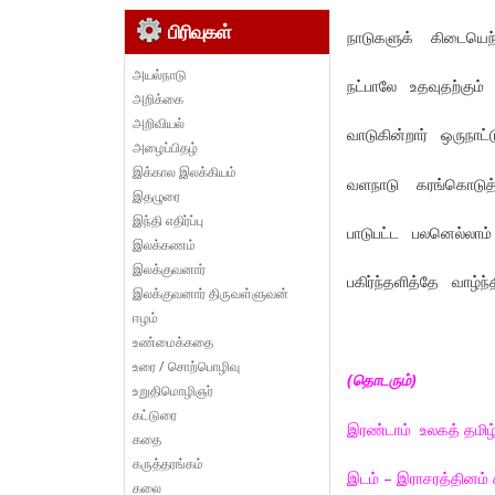
பிரிவுகள்
நாடுகளுக் கிடையெ
அயல்நாடு
நட்பாலே உதவுதற்கும
அறிக்கை
அறிவியல்
வாடுகின்றார் ஒருநாட
அழைப்பிதழ்
இக்கால இலக்கியம்
வளநாடு கரங்கொடுத்த
இதழுரை
இந்தி எதிர்ப்பு
பாடுபட்ட பலனெல்லா
இலக்கணம்
இலக்குவனார்
பகிர்ந்தளித்தே வாழ்
இலக்குவனார் திருவள்ளுவன்
ஈழம்
உண்மைக்கதை
உரை / சொற்பொழிவு
(தொடரும்)
உறுதிமொழிஞர்
கட்டுரை
இரண்டாம் உலகத் தமிழ்
கதை
கருத்தரங்கம்
இடம் – இராசரத்தினம
கலை