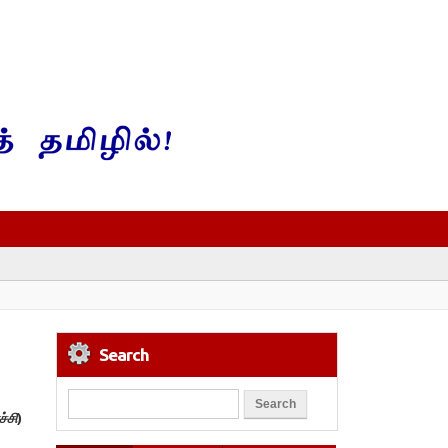
Search
்சி
)