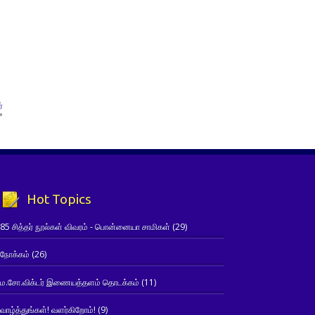
்
»
Hot Topics
85 சித்தர் நூல்கள் விவரம் - பொன்னையா சாமிகள்
(29)
நோக்கம்
(26)
ம.சோ.விக்டர் இணையத்தளம் தொடக்கம்
(11)
வாழ்த்துங்கள்! வளர்கிறோம்!
(9)