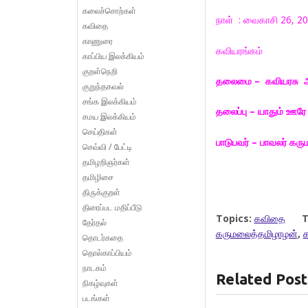
கலைச்சொற்கள்
நாள் : வைகாசி 26, 2
கவிதை
காணுரை
கவியரங்கம்
காப்பிய இலக்கியம்
குறள்நெறி
தலைமை – கவியரசு ஆ
குறுந்தகவல்
சங்க இலக்கியம்
தலைப்பு – யாதும் ஊரே 
சமய இலக்கியம்
செய்திகள்
பாடுபவர் – பாவலர் கர
செவ்வி / பேட்டி
தமிழறிஞர்கள்
தமிழிசை
திருக்குறள்
திரைப்பட மதிப்பீடு
Topics:
கவிதை
T
தேர்தல்
கருமலைத்தமிழாழன்
,
க
தொடர்கதை
தொல்காப்பியம்
நாடகம்
Related Post
நிகழ்வுகள்
படங்கள்