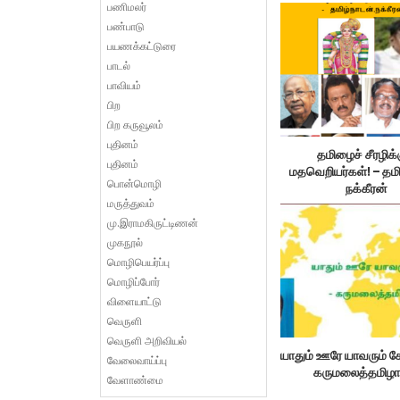
பணிமலர்
பண்பாடு
பயணக்கட்டுரை
பாடல்
பாவியம்
பிற
பிற கருவூலம்
புதினம்
தமிழைச் சீரழிக்
புதினம்
மதவெறியர்கள்! – தமி
பொன்மொழி
நக்கீரன்
மருத்துவம்
மு.இராமகிருட்டிணன்
முகநூல்
மொழிபெயர்ப்பு
மொழிப்போர்
விளையாட்டு
வெருளி
வெருளி அறிவியல்
யாதும் ஊரே யாவரும் கே
வேலைவாய்ப்பு
கருமலைத்தமிழா
வேளாண்மை