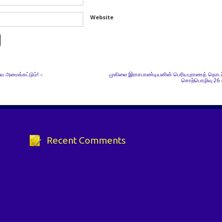
Website
 அமைக்கட்டும்! –
முகிலை இராசபாண்டியனின் பெரியபுராணத் தொடர
சொற்பொழிவு 26
Recent Comments