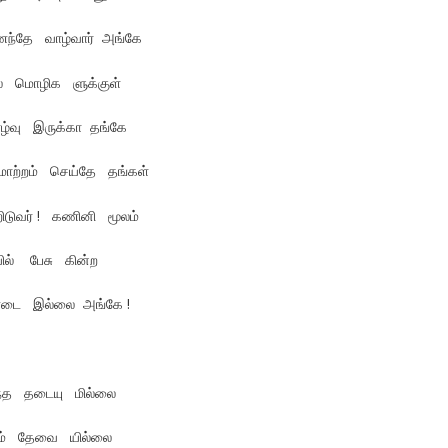
ைந்தே வாழ்வார் அங்கே
லே மொழிக ளுக்குள்
தாழ்வு இருக்கா தங்கே
ாற்றம் செய்தே தங்கள்
ிடுவர் ! கணினி மூலம்
ில் பேசு கின்ற
டை இல்லை அங்கே !
்த தடையு மில்லை
ும் தேவை யில்லை