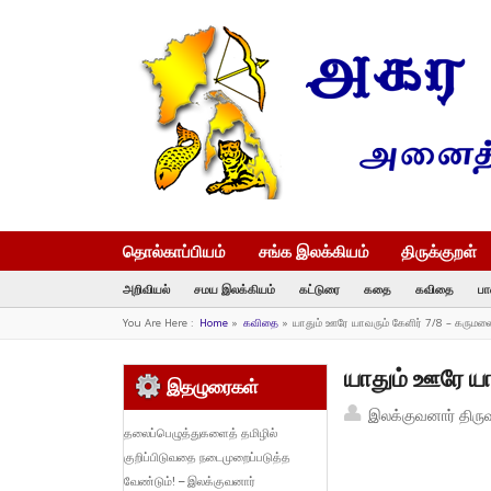
தொல்காப்பியம்
சங்க இலக்கியம்
திருக்குறள்
அறிவியல்
சமய இலக்கியம்
கட்டுரை
கதை
கவிதை
பா
You Are Here :
Home
»
கவிதை
»
யாதும் ஊரே யாவரும் கேளிர் 7/8 – கருமல
யாதும் ஊரே ய
இதழுரைகள்
இலக்குவனார் திரு
தலைப்பெழுத்துகளைத் தமிழில்
குறிப்பிடுவதை நடைமுறைப்படுத்த
வேண்டும்! – இலக்குவனார்