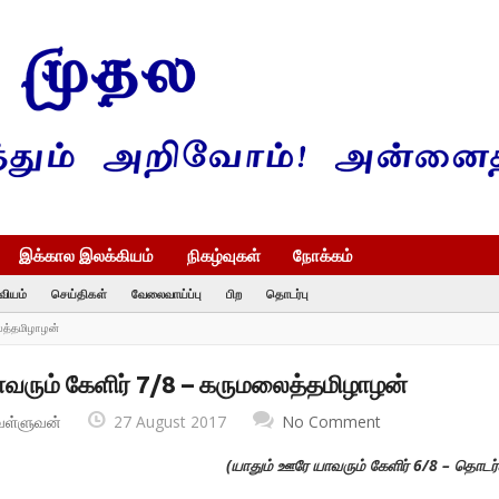
இக்கால இலக்கியம்
நிகழ்வுகள்
நோக்கம்
வியம்
செய்திகள்
வேலைவாய்ப்பு
பிற
தொடர்பு
ைத்தமிழாழன்
ாவரும் கேளிர் 7/8 – கருமலைத்தமிழாழன்
வள்ளுவன்
27 August 2017
No Comment
(யாதும் ஊரே யாவரும் கேளிர் 6/8 – தொடர்ச