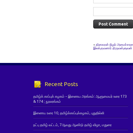
«
தினகரன் நிழல் அமைச்சரவை
இலக்குவனார் திருவள்ளுவன்
Recent Posts
தமிழ்க் காப்புக் கழகம் – இணைய அரங்கம்: ஆளுமையர் உரை 173
& 174 ; நூலரங்கம்
இணைய உரை 10, தமிழ்க்காப்புக்கழகம், புதுதில்லி
நட்பு தமிழ் வட்டம், 7ஆவது ஆண்டு தமிழ் விழா, மதுரை