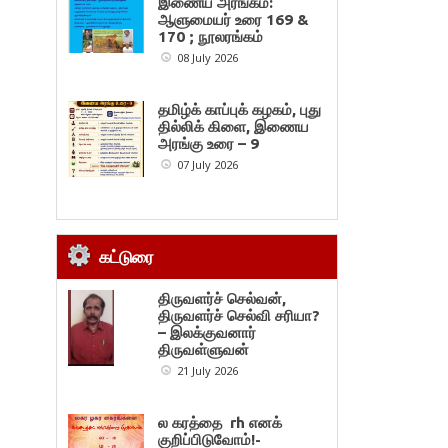
இணைய அரங்கம்:
ஆளுமையர் உரை 169 &
170 ; நூலரங்கம்
08 July 2026
தமிழ்க் காப்புக் கழகம், புது
தில்லிக் கிளை, இணைய
அரங்கு உரை – 9
07 July 2026
கட்டுரை
திருவளர்ச் செல்வன்,
திருவளர்ச் செல்வி சரியா?
– இலக்குவனார்
திருவள்ளுவன்
21 July 2026
ல கரத்தை rh எனக்
குறிப்பிடுவோம்!-