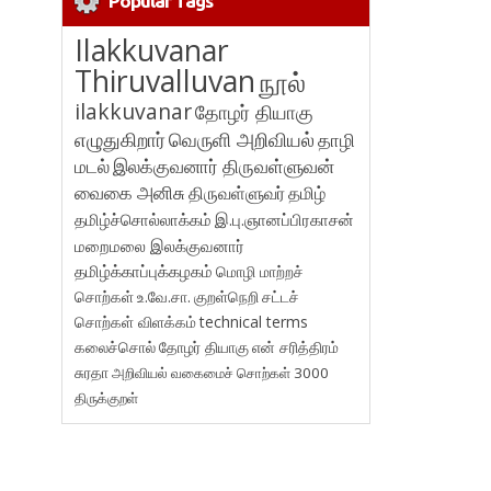
Popular Tags
Ilakkuvanar
Thiruvalluvan
நூல்
ilakkuvanar
தோழர் தியாகு
எழுதுகிறார்
வெருளி அறிவியல்
தாழி
மடல்
இலக்குவனார் திருவள்ளுவன்
வைகை அனிசு
திருவள்ளுவர்
தமிழ்
தமிழ்ச்சொல்லாக்கம்
இ.பு.ஞானப்பிரகாசன்
மறைமலை இலக்குவனார்
தமிழ்க்காப்புக்கழகம்
மொழி மாற்றச்
சொற்கள்
உ.வே.சா.
குறள்நெறி
சட்டச்
சொற்கள் விளக்கம்
technical terms
கலைச்சொல்
தோழர் தியாகு
என் சரித்திரம்
சுரதா
அறிவியல் வகைமைச் சொற்கள் 3000
திருக்குறள்