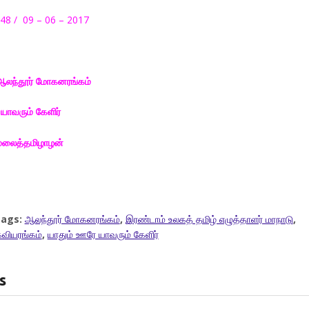
048 / 09 – 06 – 2017
லந்தூர் மோகனரங்கம்
யாவரும் கேளிர்
ுமலைத்தமிழாழன்
ags:
ஆலந்தூர் மோகனரங்கம்
,
இரண்டாம் உலகத் தமிழ் எழுத்தாளர் மாநாடு
,
வியரங்கம்
,
யாதும் ஊரே யாவரும் கேளிர்
s