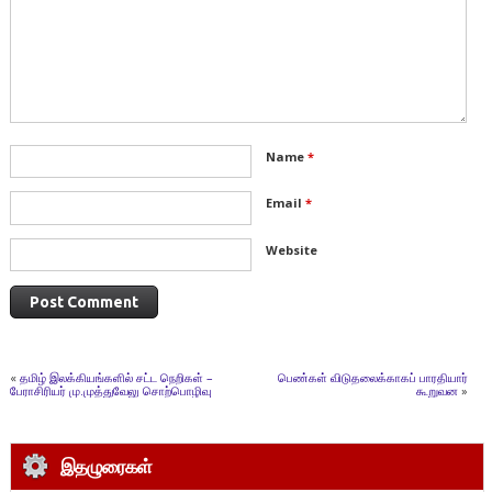
Name
*
Email
*
Website
«
தமிழ் இலக்கியங்களில் சட்ட நெறிகள் –
பெண்கள் விடுதலைக்காகப் பாரதியார்
பேராசிரியர் மு.முத்துவேலு சொற்பொழிவு
கூறுவன
»
இதழுரைகள்