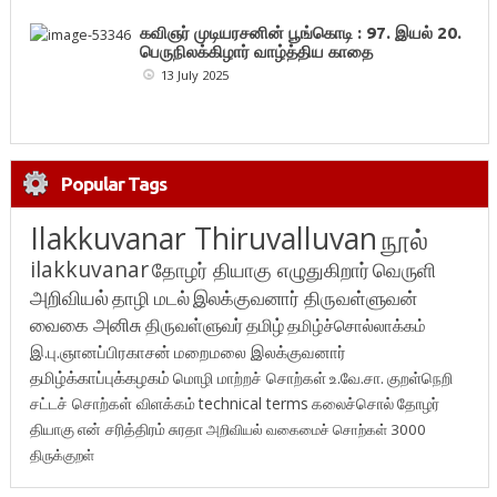
கவிஞர் முடியரசனின் பூங்கொடி : 97. இயல் 20.
பெருநிலக்கிழார் வாழ்த்திய காதை
13 July 2025
Popular Tags
Ilakkuvanar Thiruvalluvan
நூல்
ilakkuvanar
தோழர் தியாகு எழுதுகிறார்
வெருளி
அறிவியல்
தாழி மடல்
இலக்குவனார் திருவள்ளுவன்
வைகை அனிசு
திருவள்ளுவர்
தமிழ்
தமிழ்ச்சொல்லாக்கம்
இ.பு.ஞானப்பிரகாசன்
மறைமலை இலக்குவனார்
தமிழ்க்காப்புக்கழகம்
மொழி மாற்றச் சொற்கள்
உ.வே.சா.
குறள்நெறி
சட்டச் சொற்கள் விளக்கம்
technical terms
கலைச்சொல்
தோழர்
தியாகு
என் சரித்திரம்
சுரதா
அறிவியல் வகைமைச் சொற்கள் 3000
திருக்குறள்