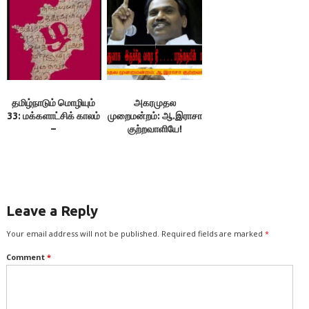
காலில் பிறந்தவன்
சூத்திரன் என்பது
எங்ஙனம் இழிவு
படுத்துவதாகும்
என்கிறார்களே! + 75.
திமுக, சனாதன ஒழிப்பு
பேசுவது வேடிக்கையாக
தமிழ்நாடும் மொழியும்
அகரமுதல
உள்ளது” – எடப்பாடி
33: மக்களாட்சிக் காலம்
முறைமன்றம்: ஆ.இராசா
பழனிசாமி – பொய்யும்
–
குற்றவாளியே!
மெய்யும்: இலக்குவனார்
பேரா.அ.திருமலைமுத்துசுவாமி
திருவள்ளுவன்
Leave a Reply
Your email address will not be published.
Required fields are marked
*
Comment
*