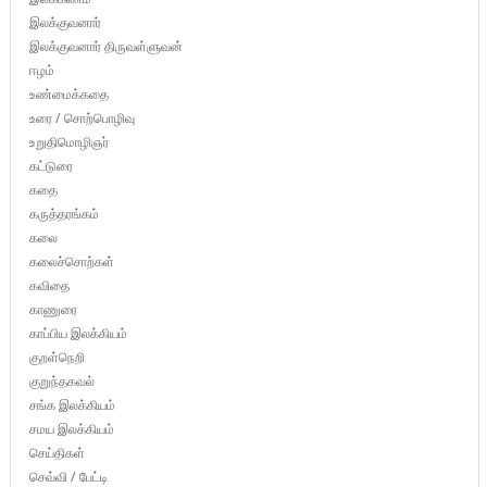
இலக்குவனார்
இலக்குவனார் திருவள்ளுவன்
ஈழம்
உண்மைக்கதை
உரை / சொற்பொழிவு
உறுதிமொழிஞர்
கட்டுரை
கதை
கருத்தரங்கம்
கலை
கலைச்சொற்கள்
கவிதை
காணுரை
காப்பிய இலக்கியம்
குறள்நெறி
குறுந்தகவல்
சங்க இலக்கியம்
சமய இலக்கியம்
செய்திகள்
செவ்வி / பேட்டி