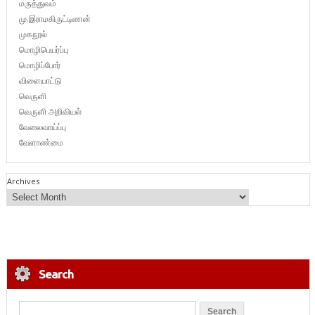
மருத்துவம்
மு.இராமகிருட்டிணன்
முகநூல்
மொழிபெயர்ப்பு
மொழிப்போர்
விளையாட்டு
வெருளி
வெருளி அறிவியல்
வேலைவாய்ப்பு
வேளாண்மை
Archives
Search