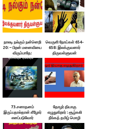
நாலடி நல்கும் நன்னெறி
வெருளி நோய்கள் 654-
20: – பிறன் மனைவியை
658: இலக்குவனார்
விரும்பாதே:
திருவள்ளுவன்
இலக்குவனார்
திருவள்ளுவன்
73.சனாதனம்
தோழர் தியாகு
இருப்பதால்தான் கீழோர்
எழுதுகிறார் : சூழ்கலி
எனப்படுவோர்
நீங்கத் தமிழ் மொழி
உயர்பதவிகளில்
ஓங்க….
அமர்கின்றனரா? + 74.