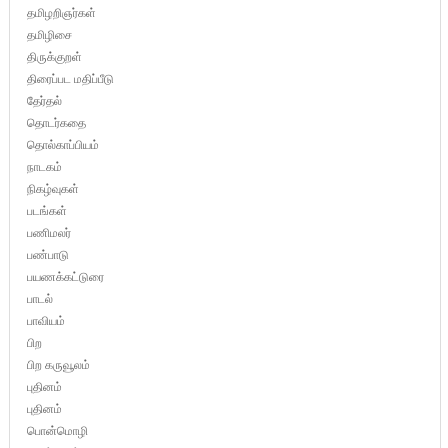
தமிழறிஞர்கள்
தமிழிசை
திருக்குறள்
திரைப்பட மதிப்பீடு
தேர்தல்
தொடர்கதை
தொல்காப்பியம்
நாடகம்
நிகழ்வுகள்
படங்கள்
பணிமலர்
பண்பாடு
பயணக்கட்டுரை
பாடல்
பாவியம்
பிற
பிற கருவூலம்
புதினம்
புதினம்
பொன்மொழி