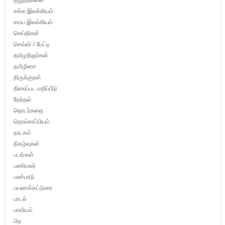
சங்க இலக்கியம்
சமய இலக்கியம்
செய்திகள்
செவ்வி / பேட்டி
தமிழறிஞர்கள்
தமிழிசை
திருக்குறள்
திரைப்பட மதிப்பீடு
தேர்தல்
தொடர்கதை
தொல்காப்பியம்
நாடகம்
நிகழ்வுகள்
படங்கள்
பணிமலர்
பண்பாடு
பயணக்கட்டுரை
பாடல்
பாவியம்
பிற