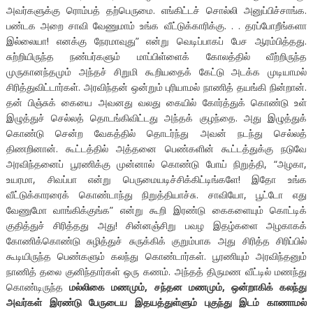
அவர்களுக்கு ரொம்பத் தற்பெருமை. எங்கிட்டச் சொல்லி அனுப்பிச்சாங்க.
பண்டக அறை சாவி வேணுமாம் உங்க வீட்டுக்காரிக்கு. . . தரப்போறீங்களா
இல்லையா! எனக்கு நேரமாவுது” என்று வெடிப்பாகப் பேச ஆரம்பித்தது.
சுற்றியிருந்த நண்பர்களும் மாப்பிள்ளைக் கோலத்தில் வீற்றிருந்த
முருகானந்தமும் அந்தச் சிறுமி கூறியதைக் கேட்டு அடக்க முடியாமல்
சிரித்துவிட்டார்கள். அரவிந்தன் ஒன்றும் புரியாமல் நாணித் தயங்கி நின்றான்.
தன் பிஞ்சுக் கையை அவனது வலது கையில் கோர்த்துக் கொண்டு உள்
இழுத்துச் செல்லத் தொடங்கிவிட்டது அந்தக் குழந்தை. அது இழுத்துக்
கொண்டு சென்ற வேகத்தில் தொடர்ந்து அவன் நடந்து செல்லத்
திணறினான். கூட்டத்தில் அத்தனை பெண்களின் கூட்டத்துக்கு நடுவே
அரவிந்தனைப் பூரணிக்கு முன்னால் கொண்டு போய் நிறுத்தி, “அழகா,
உயரமா, சிவப்பா என்று பெருமையடிச்சிக்கிட்டிங்களே! இதோ உங்க
வீட்டுக்காரரைக் கொண்டாந்து நிறுத்தியாச்சு. சாவியோ, பூட்டோ எது
வேணுமோ வாங்கிக்குங்க” என்று கூறி இரண்டு கைகளையும் கொட்டிக்
குதித்துச் சிரித்தது அது! சின்னஞ்சிறு பவழ இதழ்களை அழகாகக்
கோணிக்கொண்டு சுழித்துச் சுருக்கிக் குறும்பாக அது சிரித்த சிரிப்பில்
கூடியிருந்த பெண்களும் கலந்து கொண்டார்கள். பூரணியும் அரவிந்தனும்
நாணித் தலை குனிந்தார்கள் ஒரு கணம். அந்தத் திருமண வீட்டில் மணந்து
கொண்டிருந்த
மல்லிகை மணமும், சந்தன மணமும், ஒன்றாகிக் கலந்து
அவர்கள் இரண்டு பேருடைய இதயத்துள்ளும் புகுந்து இடம் காணாமல்