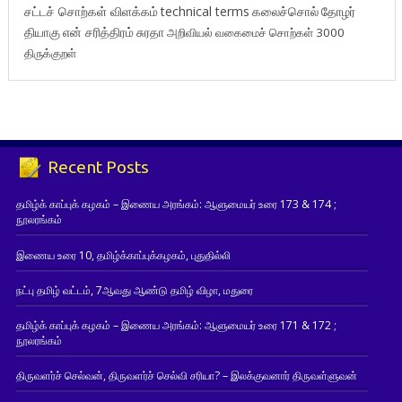
சட்டச் சொற்கள் விளக்கம்
technical terms
கலைச்சொல்
தோழர்
தியாகு
என் சரித்திரம்
சுரதா
அறிவியல் வகைமைச் சொற்கள் 3000
திருக்குறள்
Recent Posts
தமிழ்க் காப்புக் கழகம் – இணைய அரங்கம்: ஆளுமையர் உரை 173 & 174 ;
நூலரங்கம்
இணைய உரை 10, தமிழ்க்காப்புக்கழகம், புதுதில்லி
நட்பு தமிழ் வட்டம், 7ஆவது ஆண்டு தமிழ் விழா, மதுரை
தமிழ்க் காப்புக் கழகம் – இணைய அரங்கம்: ஆளுமையர் உரை 171 & 172 ;
நூலரங்கம்
திருவளர்ச் செல்வன், திருவளர்ச் செல்வி சரியா? – இலக்குவனார் திருவள்ளுவன்