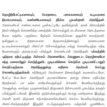
தொழிற்போட்டிகளையும், பொறாமை, பகைகளையும் கூடியவரை
நியாயமாகவும், கண்ணியமாகவும் தீர்க்க முயன்றான் அரவிந்தன்
.
அனாவசியச் சண்டைகளை முன்கூட்டியே தவிர்த்தான். தான் கிராமத்தில்
நிலம் விற்றுக் கொணர்ந்த பணத்தில் அச்சகத்துக் கடன்களை அடைத்தவை
போக எஞ்சிய பகுதியை தேர்தல் செலவுக்கென ஒதுக்கி வைத்தான்.
தன்னுடைய திறமையான நிருவாகத்தினாலும் நாணயமான
நடவடிக்கைகளாலும் மீனாட்சி அச்சகத்துக்கு வந்து கொண்டிருந்த எந்த
வேலைகளும் குறையாமல் பார்த்துக் கொண்டான் அரவிந்தன்.
பக்கத்தில்
புதிதாக ஏற்பட்டிருந்த அச்சகம் அவனையோ, அவனுடைய தொழிலையோ
எந்த வகையிலும் கெடுத்துவிட முடியவில்லை. கெடுக்க முடியாவிட்டாலும்
கெடுப்பதற்காக அரவிந்தனுக்கு எதிராக அவர்கள் செய்து
கொண்டிருந்தார்கள்.
எந்நேரமும் அவர்களை நினைத்துக் கவலைப்படவோ,
போட்டி போடவோ அரவிந்தன் தயாராயில்லை. தனது விலை மதிப்பற்ற
நேரத்தைப் பல நல்ல காரியங்களுக்குச் செலவிட வேண்டியிருந்தது
அவனுக்கு. வசந்தா முருகானந்தம் திருமணம் நிச்சயமாகி முகூர்த்த நாளும்
பார்த்துவிட்டார்கள். இரண்டு குடும்பங்களுக்கும் பொது மனிதனாக இருந்து
அவன் தான் திருமண ஏற்பாடுகளையெல்லாம் செய்ய வேண்டியிருந்தது.
மீனாட்சிசுந்தரத்தின் இறுதிச் சடங்குகளுக்காக வந்தபின் பூரணியோ,