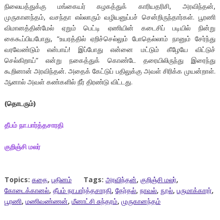
நிலையத்துக்கு மங்கையர் கழகத்துக் காரியதரிசி, அரவிந்தன்,
முருகானந்தம், வசந்தா எல்லாரும் வழியனுப்பச் சென்றிருந்தார்கள். பூரணி
விமானத்தின்மேல் ஏறும் பெட்டி ஏணியின் கடைசிப் படியில் நின்று
கைகூப்பியபோது, “உயரத்தில் ஏறிச்செல்லும் போதெல்லாம் நானும் சேர்ந்து
வரவேண்டும் என்பாய்! இப்போது என்னை மட்டும் கீழேயே விட்டுச்
செல்கிறாய்” என்று நகைத்துக் கொண்டே தரையிலிருந்து இரைந்து
கூறினான் அரவிந்தன். அதைக் கேட்டுப் பதிலுக்கு அவள் சிரிக்க முயன்றாள்.
ஆனால் அவள் கண்களில் நீர் திரண்டு விட்டது.
(தொடரும்)
தீபம்
நா
.
பார்த்தசாரதி
குறிஞ்சி
மலர்
Topics:
கதை
,
புதினம்
Tags:
அரவிந்தன்
,
குறிஞ்சி மலர்
,
கோடைக்கானல்
,
தீபம் நா.பார்த்தசாரதி
,
தேர்தல்
,
நாவல்
,
நூல்
,
பருமாக்காரர்
,
பூரணி
,
மணிவண்ணன்
,
மீனாட்சி சுந்தரம்
,
முருகானந்தம்