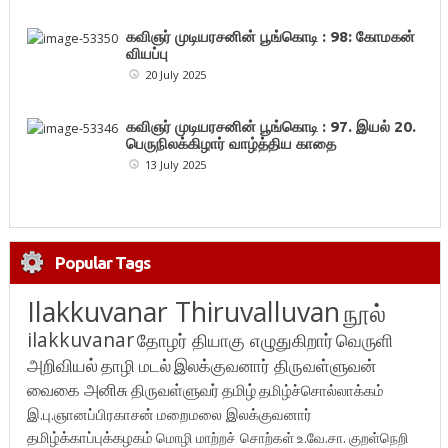
கவிஞர் முடியரசனின் பூங்கொடி : 98: கோமகன்
வியப்பு
20 July 2025
கவிஞர் முடியரசனின் பூங்கொடி : 97. இயல் 20.
பெருநிலக்கிழார் வாழ்த்திய காதை
13 July 2025
Popular Tags
Ilakkuvanar Thiruvalluvan
நூல்
ilakkuvanar
தோழர் தியாகு எழுதுகிறார்
வெருளி
அறிவியல்
தாழி மடல்
இலக்குவனார் திருவள்ளுவன்
வைகை அனிசு
திருவள்ளுவர்
தமிழ்
தமிழ்ச்சொல்லாக்கம்
இ.பு.ஞானப்பிரகாசன்
மறைமலை இலக்குவனார்
தமிழ்க்காப்புக்கழகம்
மொழி மாற்றச் சொற்கள்
உ.வே.சா.
குறள்நெறி