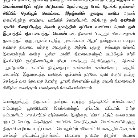
கொள்ளையிடும் எழில் விழிகளால் நோக்காதது போல் நோக்கி முல்லைச்
சிரிப்பில் நெகிழும் கொவ்வை இதழ்களில் குழைவு கனிய
அவன்
கையிலிருந்து சாவியை வாங்கிக் கொண்டாள். அப்போது தன்
கண்கள்
பருகிச் சிறைப்பிடித்த அவள் முகத்தின் ஒப்பிலா வனப்பை அவன் தன்
இதயத்தில் பதிய வைத்துக் கொண்டான்.
‘நிலவைப் பிடித்துச் சில கறைகள்
துடைத்துக் குறுமுறுவல் பதித்த முகமல்லவா அது?’ தன்னுடைய பழைய
கவிதை நினைவு வந்தது அவனுக்கு. அத்தர், புனுகு, சவ்வாது எல்லாம்
இணைத்துக் கலந்து பூசின மாதிரி நினைவுகளிலும் உடம்பிலும் சுற்றி
இலங்கிடும் சூழ்நிலையிலும் ஏதோ மணந்தது அரவிந்தனுக்கு. ஆனால்
மறுவிநாடியே, கையில் தீபத்தையும் கண்களில் கண்ணீரையும் ஏந்திக்
கொண்டு இருளடைந்த மனிதக் கும்பலின் நடுவே, ஒளி சிதறி நடந்து
செல்லும் வன தேவதை போன்று பூரணி நினைவில் வந்து அவன் நினைவைச்
சிலிர்க்க வைத்தாள். மனத்தைக் கோவிலாக்கினாள்.
பெண்ணுக்குத் திருமணம் நன்றாக முடிந்த
திருப்தியில்
மங்களேசுவரி
அம்மாளும் பூரணியோடு இலங்கைக்குப் புறப்பட்டு விட்டாள். அந்த
அம்மாளிடம்
பாசுபோர்ட்டு
ஏற்கெனவே இருந்தது. ‘விசா’ மட்டும் அவசரமாக
ஏற்பாடு செய்து அரவிந்தன் வாங்கிக் கொடுத்தான். சென்னையிலிருந்து
திருச்சி வழியாக யாழ்ப்பாணம் செல்லும் ‘ஏர் சிலோன்’ விமானத்தில் அவர்கள்
செல்லத் திட்டமிட்டிருந்தார்கள். பிரயாண நாளிலே திருச்சி விமான