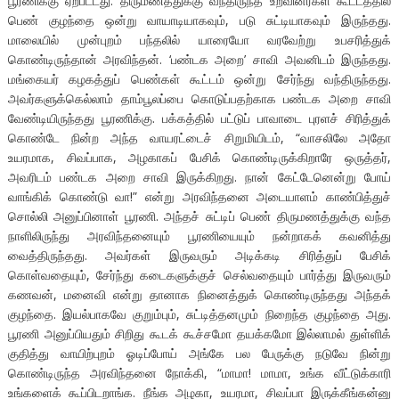
பூரணிக்கு ஏற்பட்டது. திருமணத்துக்கு வந்திருந்த உறவினர்கள் கூட்டத்தில்
பெண் குழந்தை ஒன்று வாயாடியாகவும், படு சுட்டியாகவும் இருந்தது.
மாலையில் முன்புறம் பந்தலில் யாரையோ வரவேற்று உபசரித்துக்
கொண்டிருந்தான் அரவிந்தன். ‘பண்டக அறை’ சாவி அவனிடம் இருந்தது.
மங்கையர் கழகத்துப் பெண்கள் கூட்டம் ஒன்று சேர்ந்து வந்திருந்தது.
அவர்களுக்கெல்லாம் தாம்பூலப்பை கொடுப்பதற்காக பண்டக அறை சாவி
வேண்டியிருந்தது பூரணிக்கு. பக்கத்தில் பட்டுப் பாவாடை புரளச் சிரித்துக்
கொண்டே நின்ற அந்த வாயரட்டைச் சிறுமியிடம், “வாசலிலே அதோ
உயரமாக, சிவப்பாக, அழகாகப் பேசிக் கொண்டிருக்கிறாரே ஒருத்தர்,
அவரிடம் பண்டக அறை சாவி இருக்கிறது. நான் கேட்டேனென்று போய்
வாங்கிக் கொண்டு வா!” என்று அரவிந்தனை அடையாளம் காண்பித்துச்
சொல்லி அனுப்பினாள் பூரணி. அந்தச் சுட்டிப் பெண் திருமணத்துக்கு வந்த
நாளிலிருந்து அரவிந்தனையும் பூரணியையும் நன்றாகக் கவனித்து
வைத்திருந்தது. அவர்கள் இருவரும் அடிக்கடி சிரித்துப் பேசிக்
கொள்வதையும், சேர்ந்து கடைகளுக்குச் செல்வதையும் பார்த்து இருவரும்
கணவன், மனைவி என்று தானாக நினைத்துக் கொண்டிருந்தது அந்தக்
குழந்தை. இயல்பாகவே குறும்பும், சுட்டித்தனமும் நிறைந்த குழந்தை அது.
பூரணி அனுப்பியதும் சிறிது கூடக் கூச்சமோ தயக்கமோ இல்லாமல் துள்ளிக்
குதித்து வாயிற்புறம் ஓடிப்போய் அங்கே பல பேருக்கு நடுவே நின்று
கொண்டிருந்த அரவிந்தனை நோக்கி, “மாமா! மாமா, உங்க வீட்டுக்காரி
உங்களைக் கூப்பிடறாங்க. நீங்க அழகா, உயரமா, சிவப்பா இருக்கீங்கன்னு