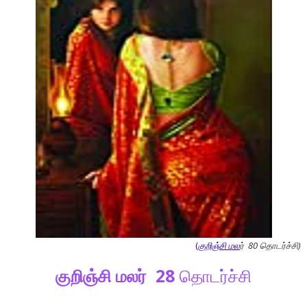
(
குறிஞ்சி மல
ர் 80 தொடர்ச்சி)
குறிஞ்சி
மலர்
28
தொடர்ச்சி