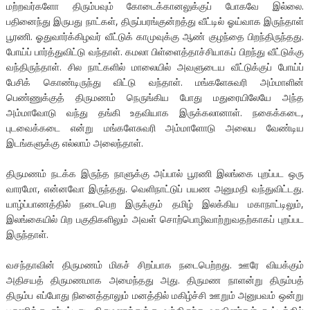
மற்றவர்களோ திரும்பவும் கோடைக்கானலுக்குப் போகவே இல்லை.
பதினைந்து இருபது நாட்கள், திருப்பரங்குன்றத்து வீட்டில் ஓய்வாக இருந்தாள்
பூரணி. ஓதுவார்க்கிழவர் வீட்டுக் காமுவுக்கு ஆண் குழந்தை பிறந்திருந்தது.
போய்ப் பார்த்துவிட்டு வந்தாள். கமலா பிள்ளைத்தாச்சியாகப் பிறந்து வீட்டுக்கு
வந்திருந்தாள். சில நாட்களில் மாலையில் அவளுடைய வீட்டுக்குப் போய்ப்
பேசிக் கொண்டிருந்து விட்டு வந்தாள். மங்களேசுவரி அம்மாளின்
பெண்ணுக்குத் திருமணம் நெருங்கிய போது மதுரையிலேயே அந்த
அம்மாவோடு வந்து தங்கி உதவியாக இருக்கலானாள். நகைக்கடை,
புடவைக்கடை என்று மங்களேசுவரி அம்மாளோடு அலைய வேண்டிய
இடங்களுக்கு எல்லாம் அலைந்தாள்.
திருமணம் நடக்க இருந்த நாளுக்கு அப்பால் பூரணி இலங்கை புறப்பட ஒரு
வாரமோ, என்னவோ இருந்தது. வெளிநாட்டுப் பயண அனுமதி வந்துவிட்டது.
யாழ்ப்பாணத்தில் நடைபெற இருக்கும் தமிழ் இலக்கிய மகாநாட்டிலும்,
இலங்கையில் பிற பகுதிகளிலும் அவள் சொற்பொழிவாற்றுவதற்காகப் புறப்பட
இருந்தாள்.
வசந்தாவின் திருமணம் மிகச் சிறப்பாக நடைபெற்றது. ஊரே வியக்கும்
அதிசயத் திருமணமாக அமைந்தது அது. திருமண நாளன்று திரும்பத்
திரும்ப எப்போது நினைத்தாலும் மனத்தில் மகிழ்ச்சி ஊறும் அனுபவம் ஒன்று