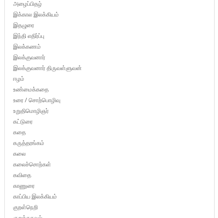
அழைப்பிதழ்
இக்கால இலக்கியம்
இதழுரை
இந்தி எதிர்ப்பு
இலக்கணம்
இலக்குவனார்
இலக்குவனார் திருவள்ளுவன்
ஈழம்
உண்மைக்கதை
உரை / சொற்பொழிவு
உறுதிமொழிஞர்
கட்டுரை
கதை
கருத்தரங்கம்
கலை
கலைச்சொற்கள்
கவிதை
காணுரை
காப்பிய இலக்கியம்
குறள்நெறி
குறுந்தகவல்