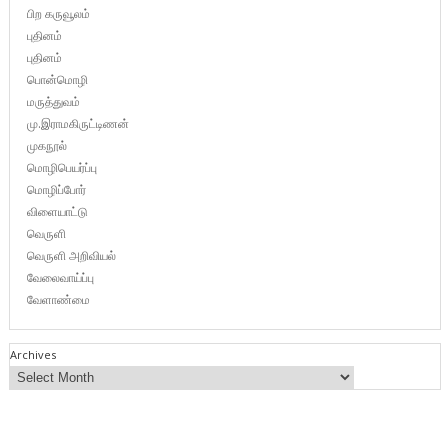
பிற கருவூலம்
புதினம்
புதினம்
பொன்மொழி
மருத்துவம்
மு.இராமகிருட்டிணன்
முகநூல்
மொழிபெயர்ப்பு
மொழிப்போர்
விளையாட்டு
வெருளி
வெருளி அறிவியல்
வேலைவாய்ப்பு
வேளாண்மை
Archives