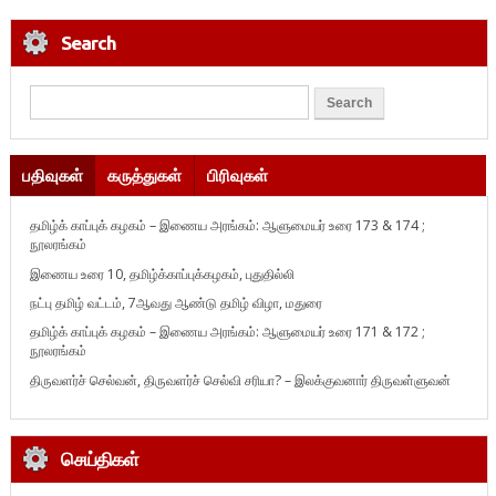
Search
பதிவுகள்
கருத்துகள்
பிரிவுகள்
தமிழ்க் காப்புக் கழகம் – இணைய அரங்கம்: ஆளுமையர் உரை 173 & 174 ;
நூலரங்கம்
இணைய உரை 10, தமிழ்க்காப்புக்கழகம், புதுதில்லி
நட்பு தமிழ் வட்டம், 7ஆவது ஆண்டு தமிழ் விழா, மதுரை
தமிழ்க் காப்புக் கழகம் – இணைய அரங்கம்: ஆளுமையர் உரை 171 & 172 ;
நூலரங்கம்
திருவளர்ச் செல்வன், திருவளர்ச் செல்வி சரியா? – இலக்குவனார் திருவள்ளுவன்
செய்திகள்