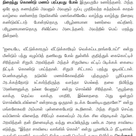
நிறைந்து கொண்டு மணம் பரப்புவது போல்
இருவருமே உணர்ந்தனர். அந்த
ஒரே ஒரு கணத்தில் அவனும் அவளும் மூப்பு முதிர்வற்ற கந்தர்வக் காதல்
வாழ்வை எண்ணற்ற பிறவிகளில் மனங்களிலேயே வாழ்ந்து வாழ்ந்து நிறைவு
கண்டுவிட்டாற் போன்றதொரு பரிபூர்ணமான உணர்வை எய்தினர்.
பரிபூரணமானதொரு சிலிர்ப்பை அடைந்தனர். அவற்றில் மெய் மறந்து
நின்றனர்.
“ஐயையே, வீட்டுக்காரரும் வீட்டுக்காரியும் வெக்கப்படறாங்கடோய்!” என்று
மீண்டும் பந்து எழும்பித் தணிவது போல் துள்ளிக் குதித்துக் கைகொட்டிச்
சிரித்தாள் சிறுமி. அரவிந்தன் அந்தச் சிறுமியை எட்டிப் பிடிக்கக் கையை
நிட்டிக் கொண்டு பாய்ந்தான். சிறுமி சிட்டாகப் பறந்து ஓடிவிட்டாள்.
பெண்களுக்கு நடுவில் மணக்கோலத்தில் புத்தழகும் பூரிப்புமாக
அடக்கத்தோடு உட்கார்ந்திருந்த வசந்தா மெல்லத் தலை நிமிர்ந்து
‘அண்ணனுக்கு நல்லா வேணும்’ என்று சொல்லிச் சிரித்தாள். “குழந்தை
வாக்கு தெய்வ வாக்கு மாதிரி, இல்லாததை அது ஒன்றும்
சொல்லிவிடவில்லை? என்றாவது ஒருநாள் நடக்க வேண்டியதுதானே?” என்று
மங்களேசுவரி அம்மாள் புன்னகையோடு கூறினாள். அந்த சிறுமி செய்த
வம்பினால் விளைந்த சிரிப்பும் கலகலப்பும் அடங்க சில விநாடிகள் ஆயின.
அரவிந்தன் தன் நினைவுக்கு வந்து பையிலிருந்து பண்டக அறை சாவியை
எடுத்து, “இந்தா சாவியை வாங்கிக் கொள்” என்று பூரணியிடம் நீட்டினான்.
ஒதுங்கி நாணித் துவண்டு நின்ற பூரணி மெல்லத் தலை நிமிர்ந்து
நெஞ்சைக்