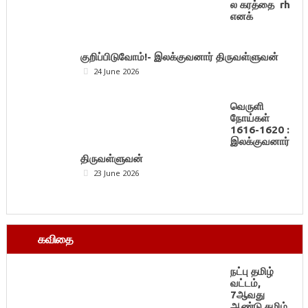
ல கரத்தை rh
எனக்
குறிப்பிடுவோம்!- இலக்குவனார் திருவள்ளுவன்
24 June 2026
வெருளி
நோய்கள்
1616-1620 :
இலக்குவனார்
திருவள்ளுவன்
23 June 2026
கவிதை
நட்பு தமிழ்
வட்டம்,
7ஆவது
ஆண்டு தமிழ்