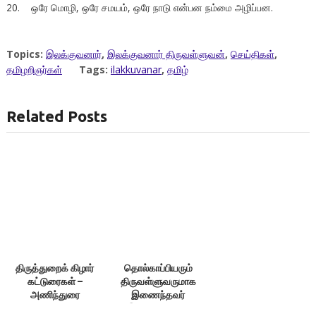
20. ஒரே மொழி, ஒரே சமயம், ஒரே நாடு என்பன நம்மை அழிப்பன.
Topics:
இலக்குவனார்
,
இலக்குவனார் திருவள்ளுவன்
,
செய்திகள்
,
தமிழறிஞர்கள்
Tags:
ilakkuvanar
,
தமிழ்
Related Posts
திருத்துறைக் கிழார்
தொல்காப்பியரும்
கட்டுரைகள் –
திருவள்ளுவருமாக
அணிந்துரை
இணைந்தவர்
இலக்குவனார் –