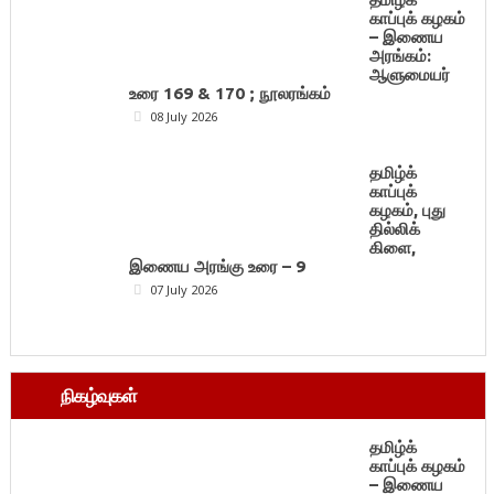
காப்புக் கழகம்
– இணைய
அரங்கம்:
ஆளுமையர்
உரை 169 & 170 ; நூலரங்கம்
08 July 2026
தமிழ்க்
காப்புக்
கழகம், புது
தில்லிக்
கிளை,
இணைய அரங்கு உரை – 9
07 July 2026
நிகழ்வுகள்
தமிழ்க்
காப்புக் கழகம்
– இணைய