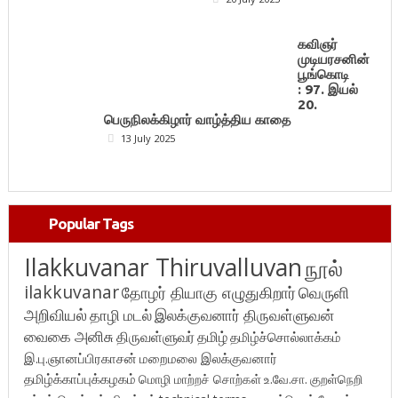
கவிஞர்
முடியரசனின்
பூங்கொடி
: 97. இயல்
20.
பெருநிலக்கிழார் வாழ்த்திய காதை
13 July 2025
Popular Tags
Ilakkuvanar Thiruvalluvan
நூல்
ilakkuvanar
தோழர் தியாகு எழுதுகிறார்
வெருளி
அறிவியல்
தாழி மடல்
இலக்குவனார் திருவள்ளுவன்
வைகை அனிசு
திருவள்ளுவர்
தமிழ்
தமிழ்ச்சொல்லாக்கம்
இ.பு.ஞானப்பிரகாசன்
மறைமலை இலக்குவனார்
தமிழ்க்காப்புக்கழகம்
மொழி மாற்றச் சொற்கள்
உ.வே.சா.
குறள்நெறி