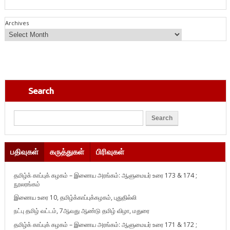
Archives
Search
பதிவுகள்
கருத்துகள்
பிரிவுகள்
தமிழ்க் காப்புக் கழகம் – இணைய அரங்கம்: ஆளுமையர் உரை 173 & 174 ;
நூலரங்கம்
இணைய உரை 10, தமிழ்க்காப்புக்கழகம், புதுதில்லி
நட்பு தமிழ் வட்டம், 7ஆவது ஆண்டு தமிழ் விழா, மதுரை
தமிழ்க் காப்புக் கழகம் – இணைய அரங்கம்: ஆளுமையர் உரை 171 & 172 ;