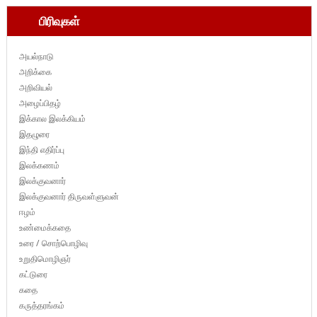
பிரிவுகள்
அயல்நாடு
அறிக்கை
அறிவியல்
அழைப்பிதழ்
இக்கால இலக்கியம்
இதழுரை
இந்தி எதிர்ப்பு
இலக்கணம்
இலக்குவனார்
இலக்குவனார் திருவள்ளுவன்
ஈழம்
உண்மைக்கதை
உரை / சொற்பொழிவு
உறுதிமொழிஞர்
கட்டுரை
கதை
கருத்தரங்கம்