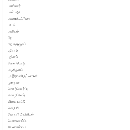
பணிமலர்
பண்பாடு
பயணக்கட்டுரை
பாடல்
பாவியம்
பிற
பிற கருவூலம்
புதினம்
புதினம்
பொன்மொழி
மருத்துவம்
மு.இராமகிருட்டிணன்
முகநூல்
மொழிபெயர்ப்பு
மொழிப்போர்
விளையாட்டு
வெருளி
வெருளி அறிவியல்
வேலைவாய்ப்பு
வேளாண்மை