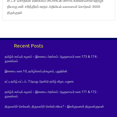
சட்டச் சொற்கள் விளக்கம்
technical terms
கலைச்சொல்
தோழர்
தியாகு
என் சரித்திரம்
சுரதா
அறிவியல் வகைமைச் சொற்கள் 3000
திருக்குறள்
Recent Posts
தமிழ்க் காப்புக் கழகம் – இணைய அரங்கம்: ஆளுமையர் உரை 173 & 174 ;
நூலரங்கம்
இணைய உரை 10, தமிழ்க்காப்புக்கழகம், புதுதில்லி
நட்பு தமிழ் வட்டம், 7ஆவது ஆண்டு தமிழ் விழா, மதுரை
தமிழ்க் காப்புக் கழகம் – இணைய அரங்கம்: ஆளுமையர் உரை 171 & 172 ;
நூலரங்கம்
திருவளர்ச் செல்வன், திருவளர்ச் செல்வி சரியா? – இலக்குவனார் திருவள்ளுவன்