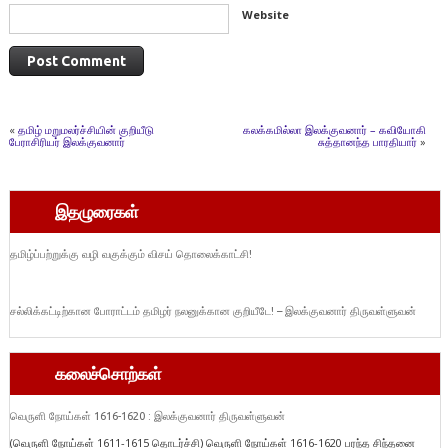
Website
«
தமிழ் மறுமலர்ச்சியின் குறியீடு
கலக்கமில்லா இலக்குவனார் – கவியோகி
பேராசிரியர் இலக்குவனார்
சுத்தானந்த பாரதியார்
»
இதழுரைகள்
தமிழ்ப்பற்றுக்கு வழி வகுக்கும் விசய் தொலைக்காட்சி!
சல்லிக்கட்டிற்கான போராட்டம் தமிழர் நலனுக்கான குறியீடே! – இலக்குவனார் திருவள்ளுவன்
கலைச்சொற்கள்
வெருளி நோய்கள் 1616-1620 : இலக்குவனார் திருவள்ளுவன்
(வெருளி நோய்கள் 1611-1615 தொடர்ச்சி) வெருளி நோய்கள் 1616-1620 பரந்த சிந்தனை