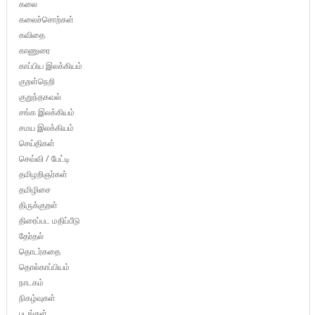
கலை
கலைச்சொற்கள்
கவிதை
காணுரை
காப்பிய இலக்கியம்
குறள்நெறி
குறுந்தகவல்
சங்க இலக்கியம்
சமய இலக்கியம்
செய்திகள்
செவ்வி / பேட்டி
தமிழறிஞர்கள்
தமிழிசை
திருக்குறள்
திரைப்பட மதிப்பீடு
தேர்தல்
தொடர்கதை
தொல்காப்பியம்
நாடகம்
நிகழ்வுகள்
படங்கள்