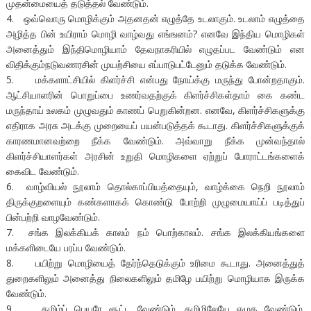
முதன்மையைத் தடுத்தல் வேண்டும்.
4. ஒவ்வொரு மொழிக்கும் அதனதன் எழுத்தே உடலாகும். உடலாம் எழுத்தை
அழித்த பின் உயிராம் மொழி வாழ்வது எங்ஙனம்? எனவே இந்திய மொழிகள்
அனைத்தும் இந்திமொழியாம் தேவநாகரியில் எழுதப்பட வேண்டும் என
விதிக்கும்நடுவணரசின் முயற்சியை எப்பாடுபட்டேனும் தடுக்க வேண்டும்.
5. மக்களாட்சியில் கிளர்ச்சி என்பது நோய்க்கு மருந்து போன்றதாகும்.
ஆட்சியாளரின் பொறுப்பை உணர்வதற்குக் கிளர்ச்சிகள்தாம் கை கண்ட
மருந்தாய் உலகம் முழுவதும் காணப் பெறுகின்றன. எனவே, கிளர்ச்சிகளுக்கு
எதிராக அரசு அடக்கு முறையைப் பயன்படுத்தக் கூடாது. கிளர்ச்சிகளுக்குக்
காரணமானவற்றை நீக்க வேண்டும். அவ்வாறு நீக்க முன்வந்தால்
கிளர்ச்சியாளர்கள் அரசின் உறுதி மொழிகளை ஏற்றுப் போராட்டங்களைக்
கைவிட வேண்டும்.
6. வாழ்வியல் நூலாம் தொல்காப்பியத்தையும், வாழ்க்கை நெறி நூலாம்
திருக்குறளையும் கண்களாகக் கொண்டு போற்றி முழுமையாய்ப் படித்துப்
பின்பற்றி வாழவேண்டும்.
7. சங்க இலக்கியக் காலம் நம் பொற்காலம். சங்க இலக்கியங்களை
மக்களிடையே பரப்ப வேண்டும்.
8. பயிற்று மொழியைத் தேர்ந்தெடுக்கும் உரிமை கூடாது. அனைத்துத்
துறைகளிலும் அனைத்து நிலைகளிலும் தமிழே பயிற்று மொழியாக இருக்க
வேண்டும்.
9. தமிழ்ப் பெயரே சூட்ட வேண்டும். தமிழிலேயே எழுத வேண்டும்.