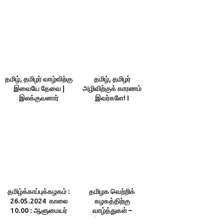
ம.இராசேந்திரன் உரை
தமிழ், தமிழர் வாழ்விற்கு
தமிழ், தமிழர்
இவையே தேவை |
அழிவிற்குக் காரணம்
இலக்குவனார்
இவர்களே! I
திருவள்ளுவன் |
இலக்குவனார்
விசவனூர் வே. தளபதி
திருவள்ளுவன்
தமிழ்க்காப்புக்கழகம் :
தமிழக வெற்றிக்
26.05.2024 காலை
கழகத்திற்கு
10.00 : ஆளுமையர்
வாழ்த்துகள் –
உரை 95 & 96 ;
இலக்குவனார்