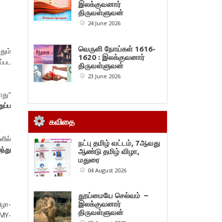
இலக்குவனார்
திருவள்ளுவன்
24 June 2026
வெருளி நோய்கள் 1616-
தும்
1620 : இலக்குவனார்
ப்பட
திருவள்ளுவன்
23 June 2026
ாது“
ுப்ப
கவிதை
ளில்
நட்பு தமிழ் வட்டம், 7ஆவது
ந்து
ஆண்டு தமிழ் விழா,
மதுரை
04 August 2026
தூய்மையே செல்வம் –
ிழா-
இலக்குவனார்
திருவள்ளுவன்
MY-