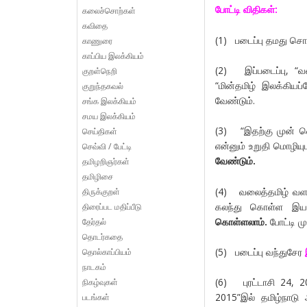
போட்டி விதிகள்:
கலைச்சொற்கள்
கவிதை
(1) படைப்பு தமது சொந
காணுரை
காப்பிய இலக்கியம்
(2) இப்படைப்பு, “வ
குறள்நெறி
“மின்தமிழ் இலக்கியப
குறுந்தகவல்
வேண்டும்.
சங்க இலக்கியம்
சமய இலக்கியம்
(3) “இதற்கு முன் வ
செய்திகள்
என்னும் உறுதி மொழிய
செவ்வி / பேட்டி
வேண்டும்.
தமிழறிஞர்கள்
தமிழிசை
(4) வலைத்தமிழ் வளர்
திருக்குறள்
கலந்து கொள்ள இய
திரைப்பட மதிப்பீடு
கொள்ளலாம்.
போட்டி மு
தேர்தல்
தொடர்கதை
(5) படைப்பு வந்துசேர
தொல்காப்பியம்
நாடகம்
(6) புரட்டாசி 24, 2
நிகழ்வுகள்
2015”இல் தமிழ்நாட
படங்கள்