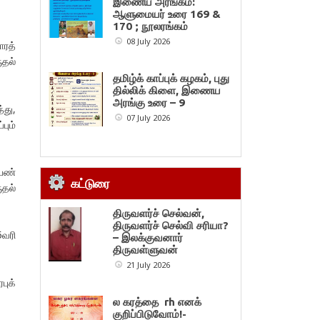
இணைய அரங்கம்:
ஆளுமையர் உரை 169 &
170 ; நூலரங்கம்
08 July 2026
ாரத்
ுதல்
தமிழ்க் காப்புக் கழகம், புது
தில்லிக் கிளை, இணைய
அரங்கு உரை – 9
்து,
07 July 2026
பும்
பெண்
கட்டுரை
ுதல்
திருவளர்ச் செல்வன்,
திருவளர்ச் செல்வி சரியா?
5வரி
– இலக்குவனார்
திருவள்ளுவன்
21 July 2026
புக்
ல கரத்தை rh எனக்
குறிப்பிடுவோம்!-