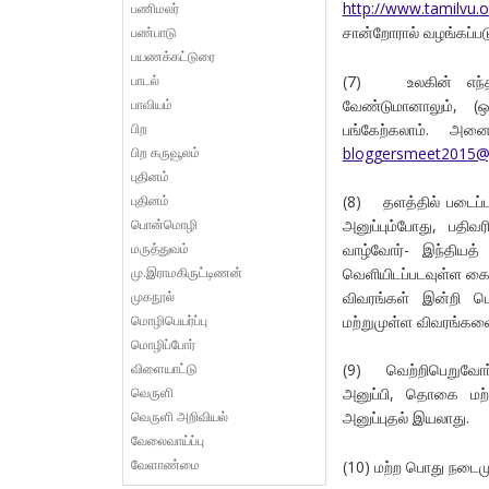
http://www.tamilvu.o
பணிமலர்
சான்றோரால் வழங்கப்படு
பண்பாடு
பயணக்கட்டுரை
பாடல்
(7) உலகின் எந்த ந
பாவியம்
வேண்டுமானாலும், (ஒ
பிற
பங்கேற்கலாம். அனை
பிற கருவூலம்
bloggersmeet2015@
புதினம்
புதினம்
(8) தளத்தில் படைப்ப
பொன்மொழி
அனுப்பும்போது, பதி
மருத்துவம்
வாழ்வோர்- இந்தியத்
மு.இராமகிருட்டிணன்
வெளியிடப்படவுள்ள கையே
முகநூல்
விவரங்கள் இன்றி ம
மொழிபெயர்ப்பு
மற்றுமுள்ள விவரங்கள
மொழிப்போர்
விளையாட்டு
(9) வெற்றிபெறுவோர்
வெருளி
அனுப்பி, தொகை மற்
வெருளி அறிவியல்
அனுப்புதல் இயலாது.
வேலைவாய்ப்பு
வேளாண்மை
(10) மற்ற பொது நடைமு