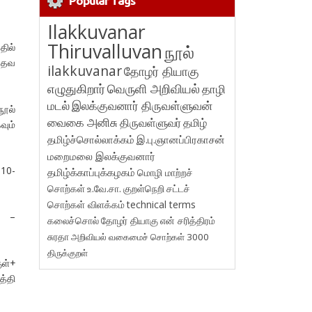
Popular Tags
Ilakkuvanar
Thiruvalluvan
நூல்
தில்
 உதவ
ilakkuvanar
தோழர் தியாகு
எழுதுகிறார்
வெருளி அறிவியல்
தாழி
மடல்
இலக்குவனார் திருவள்ளுவன்
ூல்
வைகை அனிசு
திருவள்ளுவர்
தமிழ்
வும்
தமிழ்ச்சொல்லாக்கம்
இ.பு.ஞானப்பிரகாசன்
மறைமலை இலக்குவனார்
-10-
தமிழ்க்காப்புக்கழகம்
மொழி மாற்றச்
சொற்கள்
உ.வே.சா.
குறள்நெறி
சட்டச்
சொற்கள் விளக்கம்
technical terms
- –
கலைச்சொல்
தோழர் தியாகு
என் சரித்திரம்
சுரதா
அறிவியல் வகைமைச் சொற்கள் 3000
திருக்குறள்
ுள்+
த்தி