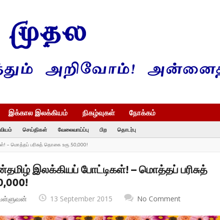
இக்கால இலக்கியம்
நிகழ்வுகள்
நோக்கம்
வியம்
செய்திகள்
வேலைவாய்ப்பு
பிற
தொடர்பு
ள்! – மொத்தப் பரிசுத் தொகை உரூ.50,000!
தமிழ் இலக்கியப் போட்டிகள்! – மொத்தப் பரிசுத்
,000!
வள்ளுவன்
13 September 2015
No Comment