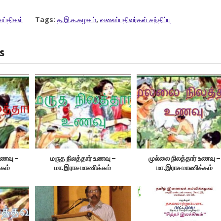
ய்திகள்
Tags:
த.இ.க.கழகம்
,
வலைப்பதிவர்கள் சந்திப்பு
s
உணவு –
மருத நிலத்தார் உணவு –
முல்லை நிலத்தார் உணவு –
கம்
மா.இராசமாணிக்கம்
மா.இராசமாணிக்கம்