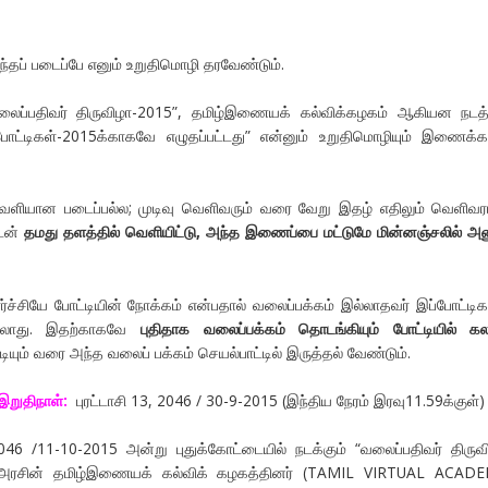
்தப் படைப்பே எனும் உறுதிமொழி தரவேண்டும்.
லைப்பதிவர் திருவிழா-2015”, தமிழ்இணையக் கல்விக்கழகம் ஆகியன நடத்
்போட்டிகள்-2015க்காகவே எழுதப்பட்டது” என்னும் உறுதிமொழியும் இணைக்க
ெளியான படைப்பல்ல; முடிவு வெளிவரும் வரை வேறு இதழ் எதிலும் வெளிவர
ுடன்
தமது தளத்தில் வெளியிட்டு, அந்த இணைப்பை மட்டுமே மின்னஞ்சலில் அன
ச்சியே போட்டியின் நோக்கம் என்பதால் வலைப்பக்கம் இல்லாதவர் இப்போட்டிக
லாது. இதற்காகவே
புதிதாக வலைப்பக்கம் தொடங்கியும் போட்டியில் கல
டியும் வரை அந்த வலைப் பக்கம் செயல்பாட்டில் இருத்தல் வேண்டும்.
இறுதிநாள்:
புரட்டாசி 13, 2046 / 30-9-2015 (இந்திய நேரம் இரவு11.59க்குள்)
046 /11-10-2015 அன்று புதுக்கோட்டையில் நடக்கும் “வலைப்பதிவர் திருவ
ு அரசின் தமிழ்இணையக் கல்விக் கழகத்தினர் (TAMIL VIRTUAL ACADE