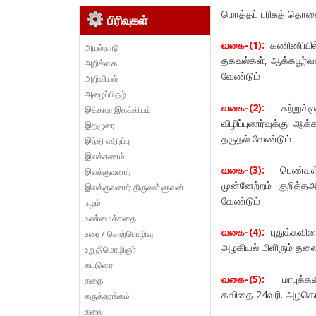
மொத்தப் பரிசுத் தொகை
பிரிவுகள்
வகை-(1):
கணிணியில் 
அயல்நாடு
தகவல்கள், ஆக்கபூர்வ
அறிக்கை
வேண்டும்
அறிவியல்
அழைப்பிதழ்
வகை-(2):
சுற்றுச்சூ
இக்கால இலக்கியம்
விழிப்புணர்வுக்கு ஆ
இதழுரை
தருதல் வேண்டும்
இந்தி எதிர்ப்பு
இலக்கணம்
வகை-(3):
பெண்கள் மு
இலக்குவனார்
முன்னேற்றம் குறித்
இலக்குவனார் திருவள்ளுவன்
வேண்டும்
ஈழம்
உண்மைக்கதை
வகை-(4):
புதுக்கவி
உரை / சொற்பொழிவு
அழகியல் மிளிரும் தலை
உறுதிமொழிஞர்
கட்டுரை
வகை-(5):
மரபுக்கவித
கதை
கவிதை 24வரி. அழகொள
கருத்தரங்கம்
கலை