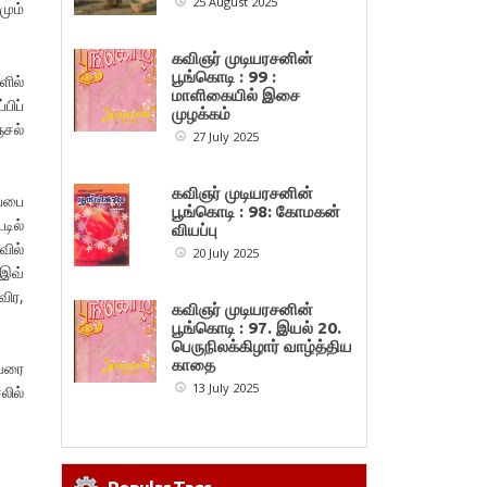
25 August 2025
மும்
கவிஞர் முடியரசனின்
பூங்கொடி : 99 :
ில்
மாளிகையில் இசை
பிப்
முழக்கம்
சல்
27 July 2025
கவிஞர் முடியரசனின்
ப்பை
பூங்கொடி : 98: கோமகன்
டில்
வியப்பு
வில்
20 July 2025
 இவ்
ிர,
கவிஞர் முடியரசனின்
பூங்கொடி : 97. இயல் 20.
பெருநிலக்கிழார் வாழ்த்திய
காதை
ுவரை
13 July 2025
ில்