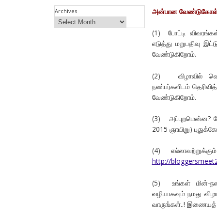
அன்பான வேண்டுகோள் 
Archives
(1) போட்டி விவரங்கள
எடுத்து மறுபதிவு இட
வேண்டுகிறோம்.
(2) விழாவில் வெளி
நண்பர்களிடம் தெரிவி
வேண்டுகிறோம்.
(3) அப்புறமென்ன? போட
2015 ஞாயிறு) புதுக்க
(4) எல்லாவற்றுக்
http://bloggersmeet
(5) உங்கள் மின்-நண்
வழியாகவும் நமது விழ
வாருங்கள்..! இணையத