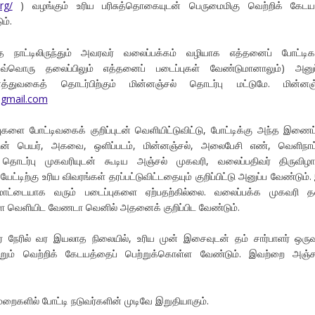
rg/
) வழங்கும் உரிய பரிசுத்தொகையுடன் பெருமைமிகு வெற்றிக் கேடய
ம்.
ாட்டிலிருந்தும் அவரவர் வலைப்பக்கம் வழியாக எத்தனைப் போட்டிகள
வ்வொரு தலைப்பிலும் எத்தனைப் படைப்புகள் வேண்டுமானாலும்) அனுப்
த்துவகைத் தொடர்பிற்கும் மின்னஞ்சல் தொடர்பு மட்டுமே. மின்னஞ்
gmail.com
ுகளை போட்டிவகைக் குறிப்புடன் வெளியிட்டுவிட்டு, போட்டிக்கு அந்த இணை
வரின் பெயர், அகவை, ஒளிப்படம், மின்னஞ்சல், அலைபேசி எண், வெளிநாட்
 தொடர்பு முகவரியுடன் கூடிய அஞ்சல் முகவரி, வலைப்பதிவர் திருவிழா
ட்டிற்கு உரிய விவரங்கள் தரப்பட்டுவிட்டதையும் குறிப்பிட்டு அனுப்ப வேண்டும்.
ொட்டையாக வரும் படைப்புகளை ஏற்பதற்கில்லை. வலைப்பக்க முகவரி தவ
ை வெளியிட வேணடா வெனில் அதனைக் குறிப்பிட வேண்டும்.
 நேரில் வர இயலாத நிலையில், உரிய முன் இசைவுடன் தம் சார்பாளர் ஒர
றும் வெற்றிக் கேடயத்தைப் பெற்றுக்கொள்ள வேண்டும். இவற்றை அஞ்சல
றைகளில் போட்டி நடுவர்களின் முடிவே இறுதியாகும்.