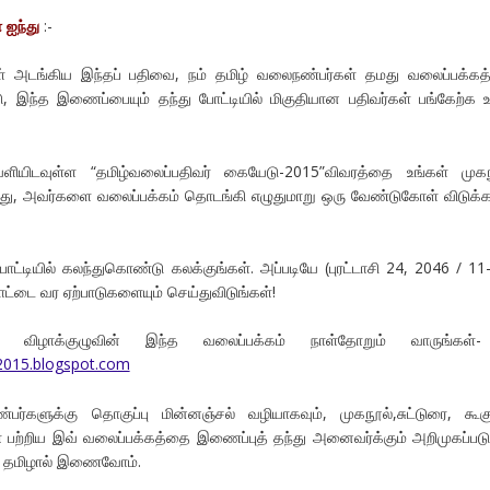
ஐந்து
:-
் அடங்கிய இந்தப் பதிவை, நம் தமிழ் வலைநண்பர்கள் தமது வலைப்பக்கத்
்டு, இந்த இணைப்பையும் தந்து போட்டியில் மிகுதியான பதிவர்கள் பங்கேற்க
யிடவுள்ள “தமிழ்வலைப்பதிவர் கையேடு-2015”விவரத்தை உங்கள் முகந
த்து, அவர்களை வலைப்பக்கம் தொடங்கி எழுதுமாறு ஒரு வேண்டுகோள் விடுக்க
்டியில் கலந்துகொண்டு கலக்குங்கள். அப்படியே (புரட்டாசி 24, 2046 / 11
ோட்டை வர ஏற்பாடுகளையும் செய்துவிடுங்கள்!
கும் விழாக்குழுவின் இந்த வலைப்பக்கம் நாள்தோறும் வாருங்கள்
2015.blogspot.com
பர்களுக்கு தொகுப்பு மின்னஞ்சல் வழியாகவும், முகநூல்,சுட்டுரை, கூக
ா பற்றிய இவ் வலைப்பக்கத்தை இணைப்புத் தந்து அனைவர்க்கும் அறிமுகப்படு
் தமிழால் இணைவோம்.