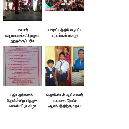
பாவலர்
போராட்டத்தில் ஈடுபட்ட
கருமலைத்தமிழாழன்
உழவர்கள் கைது
நூலுக்குப் பரிசு
புதியதரிசனம் :
தொல்லியல் ஆய்வாளர்
தேனிச்சிறப்பிதழ் –
வைகை அனீசு
வெளியீட்டு விழா
குடும்பத்திற்கு உதவ
வேண்டுகோள்!