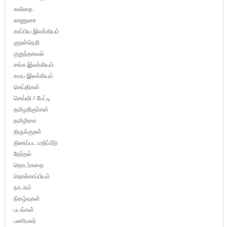
கவிதை
காணுரை
காப்பிய இலக்கியம்
குறள்நெறி
குறுந்தகவல்
சங்க இலக்கியம்
சமய இலக்கியம்
செய்திகள்
செவ்வி / பேட்டி
தமிழறிஞர்கள்
தமிழிசை
திருக்குறள்
திரைப்பட மதிப்பீடு
தேர்தல்
தொடர்கதை
தொல்காப்பியம்
நாடகம்
நிகழ்வுகள்
படங்கள்
பணிமலர்