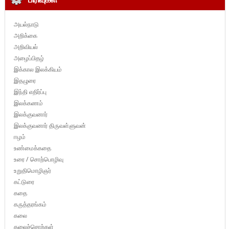
அயல்நாடு
அறிக்கை
அறிவியல்
அழைப்பிதழ்
இக்கால இலக்கியம்
இதழுரை
இந்தி எதிர்ப்பு
இலக்கணம்
இலக்குவனார்
இலக்குவனார் திருவள்ளுவன்
ஈழம்
உண்மைக்கதை
உரை / சொற்பொழிவு
உறுதிமொழிஞர்
கட்டுரை
கதை
கருத்தரங்கம்
கலை
கலைச்சொற்கள்