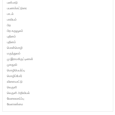
பண்பாடு
பயணக்கட்டுரை
பாடல்
பாவியம்
பிற
பிற கருவூலம்
புதினம்
புதினம்
பொன்மொழி
மருத்துவம்
மு.இராமகிருட்டிணன்
முகநூல்
மொழிபெயர்ப்பு
மொழிப்போர்
விளையாட்டு
வெருளி
வெருளி அறிவியல்
வேலைவாய்ப்பு
வேளாண்மை