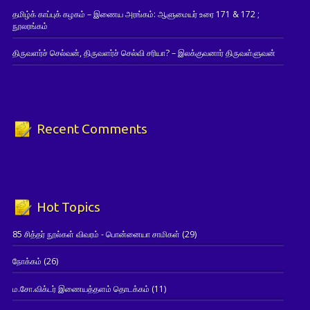
தமிழ்க் காப்புக் கழகம் – இணைய அரங்கம்: ஆளுமையர் உரை 171 & 172 ;
நூலரங்கம்
திருவளர்ச் செல்வன், திருவளர்ச் செல்வி சரியா? – இலக்குவனார் திருவள்ளுவன்
Recent Comments
Hot Topics
85 சித்தர் நூல்கள் விவரம் - பொன்னையா சாமிகள்
(29)
நோக்கம்
(26)
ம.சோ.விக்டர் இணையத்தளம் தொடக்கம்
(11)