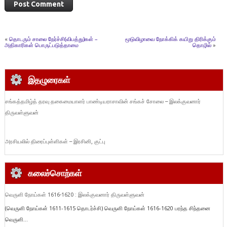
«
தொடரும் சாலை நேர்ச்சி(விபத்து)கள் –
மூடுவிழாவை நோக்கிக் கயிறு திரிக்கும்
அதிகாரிகள் பொருட்படுத்தாமை
தொழில்
»
இதழுரைகள்
சங்கத்தமிழ்த் தரவு தகைமையாளர் பாண்டியராசாவின் சங்கச் சோலை – இலக்குவனார்
திருவள்ளுவன்
அரசியலில் திரைப்புள்ளிகள் – இரசினி, குட்பு
கலைச்சொற்கள்
வெருளி நோய்கள் 1616-1620 : இலக்குவனார் திருவள்ளுவன்
(வெருளி நோய்கள் 1611-1615 தொடர்ச்சி) வெருளி நோய்கள் 1616-1620 பரந்த சிந்தனை
வெருளி...