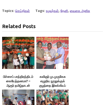
Topics:
செய்திகள்
Tags:
உழவர்கள்
,
தேனி
,
வைகை அனிசு
Related Posts
பிச்சைப் பாத்திரத்திடம்
கவிஞர் மு.முருகேசு
கையேந்தலாமா? –
எழுதிய நூலுக்குக்
ஆரூர் தமிழ்நாடன்
குழந்தை இலக்கியப்
பரிசு