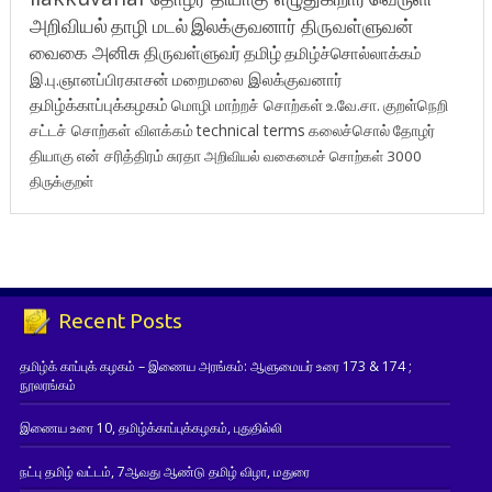
அறிவியல்
தாழி மடல்
இலக்குவனார் திருவள்ளுவன்
வைகை அனிசு
திருவள்ளுவர்
தமிழ்
தமிழ்ச்சொல்லாக்கம்
இ.பு.ஞானப்பிரகாசன்
மறைமலை இலக்குவனார்
தமிழ்க்காப்புக்கழகம்
மொழி மாற்றச் சொற்கள்
உ.வே.சா.
குறள்நெறி
சட்டச் சொற்கள் விளக்கம்
technical terms
கலைச்சொல்
தோழர்
தியாகு
என் சரித்திரம்
சுரதா
அறிவியல் வகைமைச் சொற்கள் 3000
திருக்குறள்
Recent Posts
தமிழ்க் காப்புக் கழகம் – இணைய அரங்கம்: ஆளுமையர் உரை 173 & 174 ;
நூலரங்கம்
இணைய உரை 10, தமிழ்க்காப்புக்கழகம், புதுதில்லி
நட்பு தமிழ் வட்டம், 7ஆவது ஆண்டு தமிழ் விழா, மதுரை