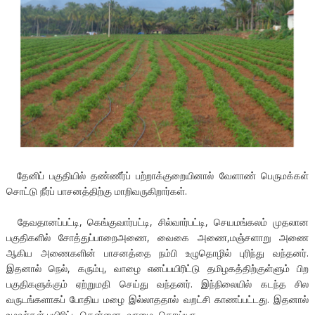
தேனிப் பகுதியில் தண்ணீர்ப் பற்றாக்குறையினால் வேளாண் பெருமக்கள்
சொட்டு நீர்ப் பாசனத்திற்கு மாறிவருகிறார்கள்.
தேவதானப்பட்டி, கெங்குவார்பட்டி, சில்வார்பட்டி, செயமங்கலம் முதலான
பகுதிகளில் சோத்துப்பாறைஅணை, வைகை அணை,மஞ்சளாறு அணை
ஆகிய அணைகளின் பாசனத்தை நம்பி உழுதொழில் புரிந்து வந்தனர்.
இதனால் நெல், கரும்பு, வாழை எனப்பயிரிட்டு தமிழகத்திற்குள்ளும் பிற
பகுதிகளுக்கும் ஏற்றுமதி செய்து வந்தனர். இந்நிலையில் கடந்த சில
வருடங்களாகப் போதிய மழை இல்லாததால் வறட்சி காணப்பட்டது. இதனால்
உழவர்கள் பயிரிட்ட தென்னை, வாழை, கொய்யா,