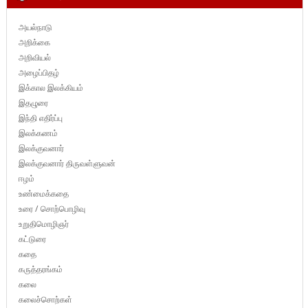
அயல்நாடு
அறிக்கை
அறிவியல்
அழைப்பிதழ்
இக்கால இலக்கியம்
இதழுரை
இந்தி எதிர்ப்பு
இலக்கணம்
இலக்குவனார்
இலக்குவனார் திருவள்ளுவன்
ஈழம்
உண்மைக்கதை
உரை / சொற்பொழிவு
உறுதிமொழிஞர்
கட்டுரை
கதை
கருத்தரங்கம்
கலை
கலைச்சொற்கள்