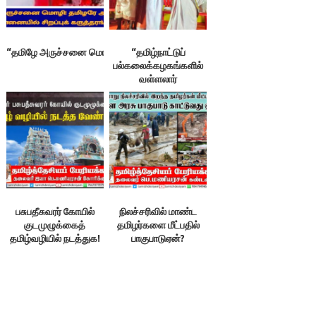
“தமிழே அருச்சனை மொழி! தமிழரே அருச்சகர்!”சென்னையில் சிறப்புக்
“தமிழ்நாட்டுப்
பல்கலைக்கழகங்களில்
வள்ளலார்
ஆய்விருக்கை
வேண்டும்!”
பசுபதீசுவரர் கோயில்
நிலச்சரிவில் மாண்ட
குடமுழுக்கைத்
தமிழர்களை மீட்பதில்
தமிழ்வழியில் நடத்துக!
பாகுபாடுஏன்?
– பெ.மணியரசன்
பெ.மணியரசன்
கண்டனம்