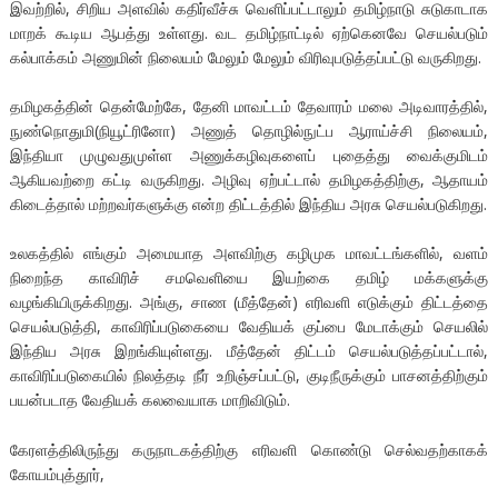
இவற்றில், சிறிய அளவில் கதிர்வீச்சு வெளிப்பட்டாலும் தமிழ்நாடு சுடுகாடாக
மாறக் கூடிய ஆபத்து உள்ளது. வட தமிழ்நாட்டில் ஏற்கெனவே செயல்படும்
கல்பாக்கம் அணுமின் நிலையம் மேலும் மேலும் விரிவுபடுத்தப்பட்டு வருகிறது.
தமிழகத்தின் தென்மேற்கே, தேனி மாவட்டம் தேவாரம் மலை அடிவாரத்தில்,
நுண்நொதுமி(நியூட்ரினோ) அணுத் தொழில்நுட்ப ஆராய்ச்சி நிலையம்,
இந்தியா முழுவதுமுள்ள அணுக்கழிவுகளைப் புதைத்து வைக்குமிடம்
ஆகியவற்றை கட்டி வருகிறது. அழிவு ஏற்பட்டால் தமிழகத்திற்கு, ஆதாயம்
கிடைத்தால் மற்றவர்களுக்கு என்ற திட்டத்தில் இந்திய அரசு செயல்படுகிறது.
உலகத்தில் எங்கும் அமையாத அளவிற்கு கழிமுக மாவட்டங்களில், வளம்
நிறைந்த காவிரிச் சமவெளியை இயற்கை தமிழ் மக்களுக்கு
வழங்கியிருக்கிறது. அங்கு, சாண (மீத்தேன்) எரிவளி எடுக்கும் திட்டத்தை
செயல்படுத்தி, காவிரிப்படுகையை வேதியக் குப்பை மேடாக்கும் செயலில்
இந்திய அரசு இறங்கியுள்ளது. மீத்தேன் திட்டம் செயல்படுத்தப்பட்டால்,
காவிரிப்படுகையில் நிலத்தடி நீர் உறிஞ்சப்பட்டு, குடிநீருக்கும் பாசனத்திற்கும்
பயன்படாத வேதியக் கலவையாக மாறிவிடும்.
கேரளத்திலிருந்து கருநாடகத்திற்கு எரிவளி கொண்டு செல்வதற்காகக்
கோயம்புத்தூர்,