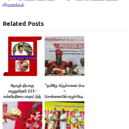
தீர்மானங்கள்
Related Posts
தோழர் தியாகு
“தமிழே அருச்சனை மொழி! தமிழரே அருச்சகர்!”
எழுதுகிறார் 223 :
–
கல்வியுரிமை மாநாட்டுத்
சென்னையில் எழுச்சியுடன் நடந்த கருத்தரங்கம்!
தீர்மானங்கள்