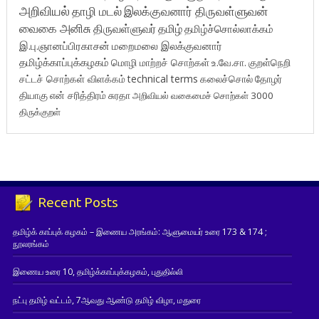
அறிவியல்
தாழி மடல்
இலக்குவனார் திருவள்ளுவன்
வைகை அனிசு
திருவள்ளுவர்
தமிழ்
தமிழ்ச்சொல்லாக்கம்
இ.பு.ஞானப்பிரகாசன்
மறைமலை இலக்குவனார்
தமிழ்க்காப்புக்கழகம்
மொழி மாற்றச் சொற்கள்
உ.வே.சா.
குறள்நெறி
சட்டச் சொற்கள் விளக்கம்
technical terms
கலைச்சொல்
தோழர்
தியாகு
என் சரித்திரம்
சுரதா
அறிவியல் வகைமைச் சொற்கள் 3000
திருக்குறள்
Recent Posts
தமிழ்க் காப்புக் கழகம் – இணைய அரங்கம்: ஆளுமையர் உரை 173 & 174 ;
நூலரங்கம்
இணைய உரை 10, தமிழ்க்காப்புக்கழகம், புதுதில்லி
நட்பு தமிழ் வட்டம், 7ஆவது ஆண்டு தமிழ் விழா, மதுரை