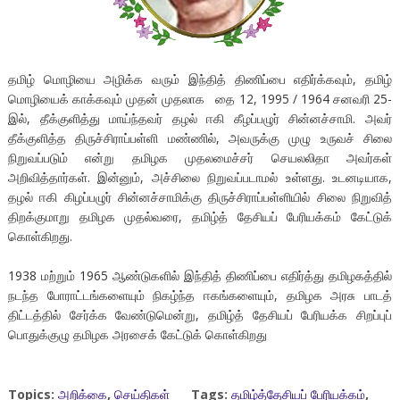
தமிழ் மொழியை அழிக்க வரும் இந்தித் திணிப்பை எதிர்க்கவும், தமிழ்
மொழியைக் காக்கவும் முதன் முதலாக தை 12, 1995 / 1964 சனவரி 25-
இல், தீக்குளித்து மாய்ந்தவர் தழல் ஈகி கீழப்பழுர் சின்னச்சாமி. அவர்
தீக்குளித்த திருச்சிராப்பள்ளி மண்ணில், அவருக்கு முழு உருவச் சிலை
நிறுவப்படும் என்று தமிழக முதலமைச்சர் செயலலிதா அவர்கள்
அறிவித்தார்கள். இன்னும், அச்சிலை நிறுவப்படாமல் உள்ளது. உடனடியாக,
தழல் ஈகி கிழப்பழுர் சின்னச்சாமிக்கு திருச்சிராப்பள்ளியில் சிலை நிறுவித்
திறக்குமாறு தமிழக முதல்வரை, தமிழ்த் தேசியப் பேரியக்கம் கேட்டுக்
கொள்கிறது.
1938 மற்றும் 1965 ஆண்டுகளில் இந்தித் திணிப்பை எதிர்த்து தமிழகத்தில்
நடந்த போராட்டங்களையும் நிகழ்ந்த ஈகங்களையும், தமிழக அரசு பாடத்
திட்டத்தில் சேர்க்க வேண்டுமென்று, தமிழ்த் தேசியப் பேரியக்க சிறப்புப்
பொதுக்குழு தமிழக அரசைக் கேட்டுக் கொள்கிறது
Topics:
அறிக்கை
,
செய்திகள்
Tags:
தமிழ்த்தேசியப் பேரியக்கம்
,