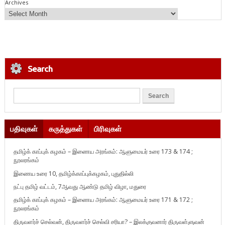
Archives
Search
பதிவுகள்
கருத்துகள்
பிரிவுகள்
தமிழ்க் காப்புக் கழகம் – இணைய அரங்கம்: ஆளுமையர் உரை 173 & 174 ;
நூலரங்கம்
இணைய உரை 10, தமிழ்க்காப்புக்கழகம், புதுதில்லி
நட்பு தமிழ் வட்டம், 7ஆவது ஆண்டு தமிழ் விழா, மதுரை
தமிழ்க் காப்புக் கழகம் – இணைய அரங்கம்: ஆளுமையர் உரை 171 & 172 ;
நூலரங்கம்
திருவளர்ச் செல்வன், திருவளர்ச் செல்வி சரியா? – இலக்குவனார் திருவள்ளுவன்