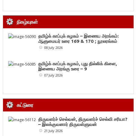
நிகழ்வுகள்
தமிழ்க் காப்புக் கழகம் – இணைய அரங்கம்:
ஆளுமையர் உரை 169 & 170 ; நூலரங்கம்
08 July 2026
தமிழ்க் காப்புக் கழகம், புது தில்லிக் கிளை,
இணைய அரங்கு உரை – 9
07 July 2026
கட்டுரை
திருவளர்ச் செல்வன், திருவளர்ச் செல்வி சரியா?
– இலக்குவனார் திருவள்ளுவன்
21 July 2026