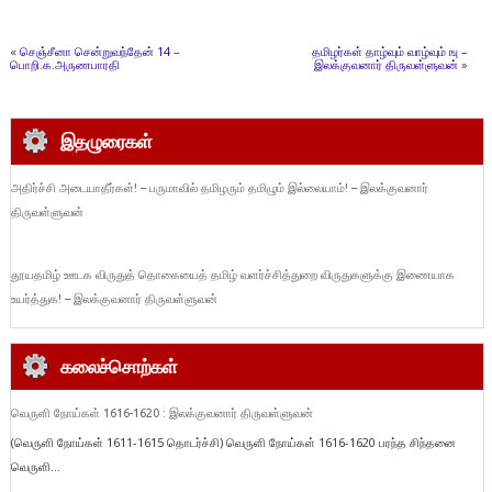
«
செஞ்சீனா சென்றுவந்தேன் 14 –
தமிழர்கள் தாழ்வும் வாழ்வும் ஙு –
பொறி.க.அருணபாரதி
இலக்குவனார் திருவள்ளுவன்
»
இதழுரைகள்
அதிர்ச்சி அடையாதீர்கள்! – பருமாவில் தமிழரும் தமிழும் இல்லையாம்! – இலக்குவனார்
திருவள்ளுவன்
தூயதமிழ் ஊடக விருதுத் தொகையைத் தமிழ் வளர்ச்சித்துறை விருதுகளுக்கு இணையாக
உயர்த்துக! – இலக்குவனார் திருவள்ளுவன்
கலைச்சொற்கள்
வெருளி நோய்கள் 1616-1620 : இலக்குவனார் திருவள்ளுவன்
(வெருளி நோய்கள் 1611-1615 தொடர்ச்சி) வெருளி நோய்கள் 1616-1620 பரந்த சிந்தனை
வெருளி...