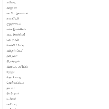
கவிதை
காணுரை
காப்பிய இலக்கியம்
குறள்நெறி
குறுந்தகவல்
சங்க இலக்கியம்
சமய இலக்கியம்
செய்திகள்
செவ்வி / பேட்டி
தமிழறிஞர்கள்
தமிழிசை
திருக்குறள்
திரைப்பட மதிப்பீடு
தேர்தல்
தொடர்கதை
தொல்காப்பியம்
நாடகம்
நிகழ்வுகள்
படங்கள்
பணிமலர்