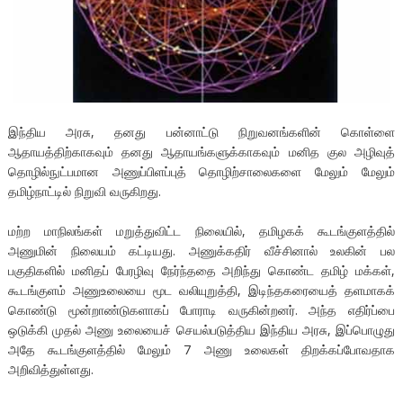
இந்திய அரசு, தனது பன்னாட்டு நிறுவனங்களின் கொள்ளை
ஆதாயத்திற்காகவும் தனது ஆதாயங்களுக்காகவும் மனித குல அழிவுத்
தொழில்நுட்பமான அணுப்பிளப்புத் தொழிற்சாலைகளை மேலும் மேலும்
தமிழ்நாட்டில் நிறுவி வருகிறது.
மற்ற மாநிலங்கள் மறுத்துவிட்ட நிலையில், தமிழகக் கூடங்குளத்தில்
அணுமின் நிலையம் கட்டியது. அணுக்கதிர் வீச்சினால் உலகின் பல
பகுதிகளில் மனிதப் பேரழிவு நேர்ந்ததை அறிந்து கொண்ட தமிழ் மக்கள்,
கூடங்குளம் அணுஉலையை மூட வலியுறுத்தி, இடிந்தகரையைத் தளமாகக்
கொண்டு மூன்றாண்டுகளாகப் போராடி வருகின்றனர். அந்த எதிர்ப்பை
ஒடுக்கி முதல் அணு உலையைச் செயல்படுத்திய இந்திய அரசு, இப்பொழுது
அதே கூடங்குளத்தில் மேலும் 7 அணு உலைகள் திறக்கப்போவதாக
அறிவித்துள்ளது.