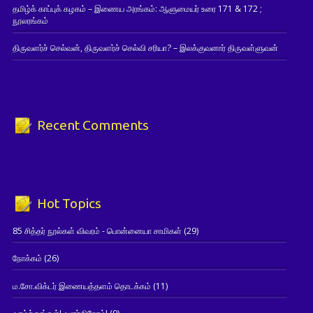
தமிழ்க் காப்புக் கழகம் – இணைய அரங்கம்: ஆளுமையர் உரை 171 & 172 ;
நூலரங்கம்
திருவளர்ச் செல்வன், திருவளர்ச் செல்வி சரியா? – இலக்குவனார் திருவள்ளுவன்
Recent Comments
Hot Topics
85 சித்தர் நூல்கள் விவரம் - பொன்னையா சாமிகள்
(29)
நோக்கம்
(26)
ம.சோ.விக்டர் இணையத்தளம் தொடக்கம்
(11)