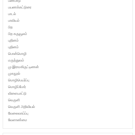
பண்பாடு
பயணக்கட்டுரை
பாடல்
பாவியம்
பிற
பிற கருவூலம்
புதினம்
புதினம்
பொன்மொழி
மருத்துவம்
மு.இராமகிருட்டிணன்
முகநூல்
மொழிபெயர்ப்பு
மொழிப்போர்
விளையாட்டு
வெருளி
வெருளி அறிவியல்
வேலைவாய்ப்பு
வேளாண்மை