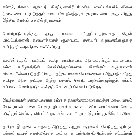
ஈரோடு, சேலம், தருமபுரி, கிருட்டிணகிரி போன்ற மாவட்டங்களில் விளை
நிலங்களை பாழ்படுத்தும் வகையில் நிலத்தடிக் குழாய்களை புதைக்கிறது,
இந்திய அரசின் கெயில் நிறுவனம்.
வெளிநாடுகளுக்குத் தாது மணலை அனுப்புவதற்காகத் தென்
மாவட்டங்களின் நிலவளத்தைச் சூறையாட தனியார் நிறுவனங்களுக்கு
தமிழ்நாடு அரசு இசைவளிக்கிறது.
உலகின் முதல் நாகரிகம், தமிழர் நாகரிகமாக அமைவதற்குக் காரணமாக
உள்ள தமிழகத்தின் செவிலித்தாய்களாக விளங்கும் ஆறுகளைச்
சின்னாபின்னப்படுத்தி சிதைப்பதற்கு, மணல் கொள்ளையை அனுமதிக்கிறது
தமிழக அரசு. தமிழக ஆற்று மணல், வெளி மாநிலங்களுக்கும், கப்பல்
கப்பலாக வெளி நாடுகளுக்கும் கொண்டு செல்லப்படுகிறது.
இயற்கையின் கொடைகளாக உள்ள திருவண்ணாமலை கவுத்தி மலை, சேலம்
சேர்வராயன் மலை போன்ற இடங்களில் உள்ள கனிம வளங்களை வெட்டி
எடுத்துச் செல்ல தனியார் நிறுவனங்களை அனுமதித்துள்ளது, இந்திய அரசு.
தமிழக இயற்கை வளத்தை அழித்து, சுற்றுச் சூழலைக் கெடுத்து, தமிழக
மக்கள் வாழத் தகுதியில்லாத மண்ணாக மாற்றிவிடும் மேற்படித் திட்டங்கள்