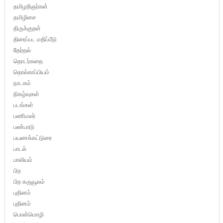
தமிழறிஞர்கள்
தமிழிசை
திருக்குறள்
திரைப்பட மதிப்பீடு
தேர்தல்
தொடர்கதை
தொல்காப்பியம்
நாடகம்
நிகழ்வுகள்
படங்கள்
பணிமலர்
பண்பாடு
பயணக்கட்டுரை
பாடல்
பாவியம்
பிற
பிற கருவூலம்
புதினம்
புதினம்
பொன்மொழி