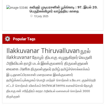
கவிஞர் முடியரசனின் பூங்கொடி : 97. இயல் 20.
பெருநிலக்கிழார் வாழ்த்திய காதை
13 July 2025
Popular Tags
Ilakkuvanar Thiruvalluvan
நூல்
ilakkuvanar
தோழர் தியாகு எழுதுகிறார்
வெருளி
அறிவியல்
தாழி மடல்
இலக்குவனார் திருவள்ளுவன்
வைகை அனிசு
திருவள்ளுவர்
தமிழ்
தமிழ்ச்சொல்லாக்கம்
இ.பு.ஞானப்பிரகாசன்
மறைமலை இலக்குவனார்
தமிழ்க்காப்புக்கழகம்
மொழி மாற்றச் சொற்கள்
உ.வே.சா.
குறள்நெறி
சட்டச் சொற்கள் விளக்கம்
technical terms
கலைச்சொல்
தோழர்
தியாகு
என் சரித்திரம்
சுரதா
அறிவியல் வகைமைச் சொற்கள் 3000
திருக்குறள்