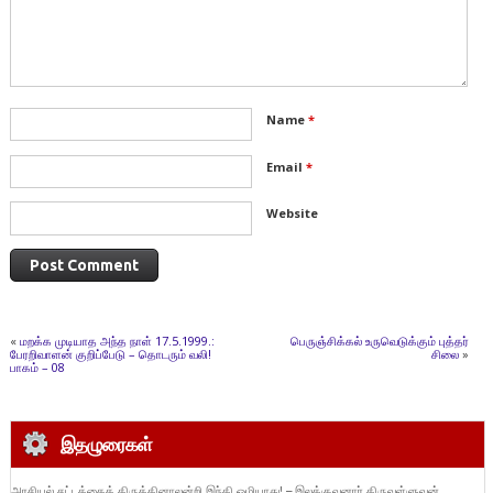
Name
*
Email
*
Website
«
மறக்க முடியாத அந்த நாள் 17.5.1999.:
பெருஞ்சிக்கல் உருவெடுக்கும் புத்தர்
பேரறிவாளன் குறிப்பேடு – தொடரும் வலி!
சிலை
»
பாகம் – 08
இதழுரைகள்
அரசியல் சட்டத்தைத் திருத்தினாலன்றி இந்தி ஒழியாது! – இலக்குவனார் திருவள்ளுவன்