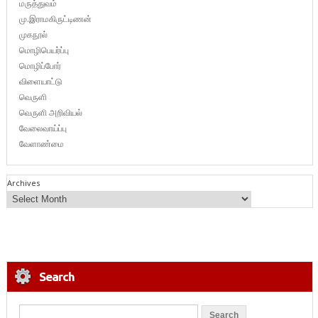
மருத்துவம்
மு.இராமகிருட்டிணன்
முகநூல்
மொழிபெயர்ப்பு
மொழிப்போர்
விளையாட்டு
வெருளி
வெருளி அறிவியல்
வேலைவாய்ப்பு
வேளாண்மை
Archives
Search