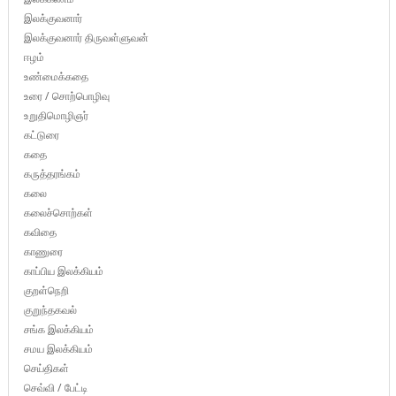
இலக்குவனார்
இலக்குவனார் திருவள்ளுவன்
ஈழம்
உண்மைக்கதை
உரை / சொற்பொழிவு
உறுதிமொழிஞர்
கட்டுரை
கதை
கருத்தரங்கம்
கலை
கலைச்சொற்கள்
கவிதை
காணுரை
காப்பிய இலக்கியம்
குறள்நெறி
குறுந்தகவல்
சங்க இலக்கியம்
சமய இலக்கியம்
செய்திகள்
செவ்வி / பேட்டி