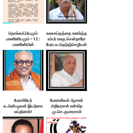
தொல்காப்பியமும்
உலகாய்தத்தை உணர்த்த
பாணினியமும் – 12 :
உம்பர் உலகு சென்றாரோ
பாணினியின்
பேரா.க.நெடுஞ்செழியன்!
வேர்ச்சொல்லாய்வு
மிகப்பெரும் மோசடி–
இலக்குவனார்
திருவள்ளுவன்
பேராசிரியர்
போராளிகள் ஆசான்
க.அன்பழகன் இயற்கை
அறிவரசன் என்கிற
எய்தினார்!
மு.செ.குமாரசாமி
மரணம்