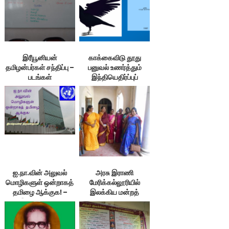
இரீயூனியன்
காக்கைவிடு தூது
தமிழன்பர்கள் சந்திப்பு –
பனுவல் உணர்த்தும்
படங்கள்
இந்தியெதிர்ப்புப்
போராட்ட அரசியல் 2/4 –
கி.சிவா
ஐ.நா.வின் அலுவல்
அரசு இராணி
மொழிகளுள் ஒன்றாகத்
மேரிக்கல்லூரியில்
தமிழை ஆக்குக! –
இலக்கிய மன்றத்
இலக்குவனார்
தொடக்கவிழா
திருவள்ளுவன்