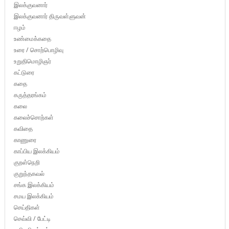
இலக்குவனார்
இலக்குவனார் திருவள்ளுவன்
ஈழம்
உண்மைக்கதை
உரை / சொற்பொழிவு
உறுதிமொழிஞர்
கட்டுரை
கதை
கருத்தரங்கம்
கலை
கலைச்சொற்கள்
கவிதை
காணுரை
காப்பிய இலக்கியம்
குறள்நெறி
குறுந்தகவல்
சங்க இலக்கியம்
சமய இலக்கியம்
செய்திகள்
செவ்வி / பேட்டி