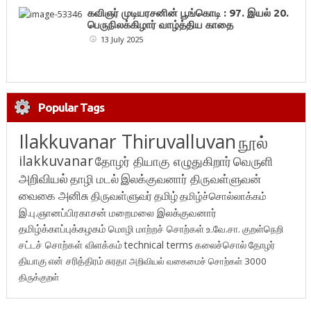
கவிஞர் முடியரசனின் பூங்கொடி : 97. இயல் 20.
பெருநிலக்கிழார் வாழ்த்திய காதை
13 July 2025
Popular Tags
Ilakkuvanar Thiruvalluvan
நூல்
ilakkuvanar
தோழர் தியாகு எழுதுகிறார்
வெருளி
அறிவியல்
தாழி மடல்
இலக்குவனார் திருவள்ளுவன்
வைகை அனிசு
திருவள்ளுவர்
தமிழ்
தமிழ்ச்சொல்லாக்கம்
இ.பு.ஞானப்பிரகாசன்
மறைமலை இலக்குவனார்
தமிழ்க்காப்புக்கழகம்
மொழி மாற்றச் சொற்கள்
உ.வே.சா.
குறள்நெறி
சட்டச் சொற்கள் விளக்கம்
technical terms
கலைச்சொல்
தோழர்
தியாகு
என் சரித்திரம்
சுரதா
அறிவியல் வகைமைச் சொற்கள் 3000
திருக்குறள்