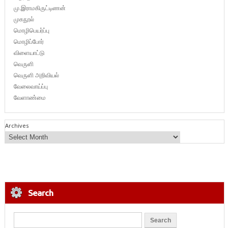
மு.இராமகிருட்டிணன்
முகநூல்
மொழிபெயர்ப்பு
மொழிப்போர்
விளையாட்டு
வெருளி
வெருளி அறிவியல்
வேலைவாய்ப்பு
வேளாண்மை
Archives
Search