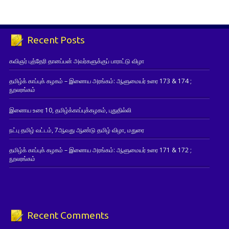
Recent Posts
கவிஞர் புத்தேரி தானப்பன் அவர்களுக்குப் பாராட்டு விழா
தமிழ்க் காப்புக் கழகம் – இணைய அரங்கம்: ஆளுமையர் உரை 173 & 174 ;
நூலரங்கம்
இணைய உரை 10, தமிழ்க்காப்புக்கழகம், புதுதில்லி
நட்பு தமிழ் வட்டம், 7ஆவது ஆண்டு தமிழ் விழா, மதுரை
தமிழ்க் காப்புக் கழகம் – இணைய அரங்கம்: ஆளுமையர் உரை 171 & 172 ;
நூலரங்கம்
Recent Comments