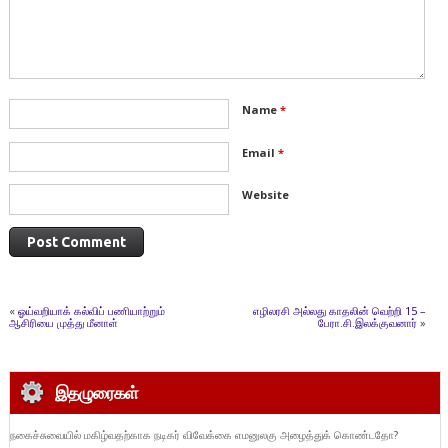
Name
*
Email
*
Website
«
ஓய்வறியாக் கல்விப் பணியாற்றும்
எழிலரசி அல்லது காதலின் வெற்றி 15 –
ஆசிரியை முத்து மீனாள்
பேரா.சி.இலக்குவனார்
»
இதழுரைகள்
நகைச்சுவையில் மகிழ்வதற்காக நடிகர் விவேக்கை எமனுலகு அழைத்துக் கொண்டதோ?