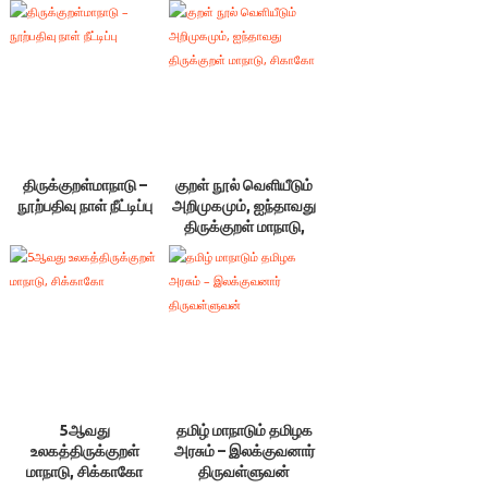
விழாவும் – 20.02.24
பிற்பகல்
திருக்குறள்மாநாடு –
குறள் நூல் வெளியீடும்
நூற்பதிவு நாள் நீட்டிப்பு
அறிமுகமும், ஐந்தாவது
திருக்குறள் மாநாடு,
சிகாகோ
5ஆவது
தமிழ் மாநாடும் தமிழக
உலகத்திருக்குறள்
அரசும் – இலக்குவனார்
மாநாடு, சிக்காகோ
திருவள்ளுவன்