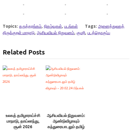
Topics:
கருத்தரங்கம்
,
நிகழ்வுகள்
,
படங்கள்
Tags:
அனைத்துலகத்
திருக்குறள் மாநாடு
,
ஆசியவியல் நிறுவனம்
,
குமரி
,
படத்தொகுப்பு
Related Posts
உலகத் தமிழாராய்ச்சி
ஆசியவியல் நிறுவனம்:
மாநாடு, தாய்லாந்து,
ஆண்டுவிழாவும்
சூன் 2026
கந்துரையாடலும் தமிழ்