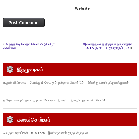
Website
«
அறத்தமிழ் வேதம் வெளியீட்டு விழா,
அனைத்துலகத் திருக்குறள் மாநாடு
சென்னை
2017, குமரி : படத்தொகுப்பு 28
»
இதழுரைகள்
எழுவர் விடுதலை – சொல்லும் செயலும் ஒன்றாக வேண்டும்! – இலக்குவனார் திருவள்ளுவன்
தமிழக உணர்விற்கு எதிரான ‘மெட்ராசு’ திரைப்படத்தைப் புறக்கணிப்போம்!
கலைச்சொற்கள்
வெருளி நோய்கள் 1616-1620 : இலக்குவனார் திருவள்ளுவன்