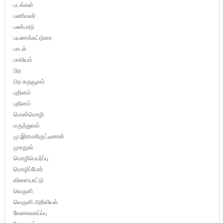
படங்கள்
பணிமலர்
பண்பாடு
பயணக்கட்டுரை
பாடல்
பாவியம்
பிற
பிற கருவூலம்
புதினம்
புதினம்
பொன்மொழி
மருத்துவம்
மு.இராமகிருட்டிணன்
முகநூல்
மொழிபெயர்ப்பு
மொழிப்போர்
விளையாட்டு
வெருளி
வெருளி அறிவியல்
வேலைவாய்ப்பு