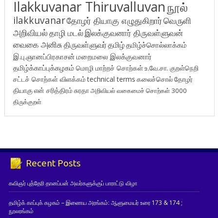
Ilakkuvanar Thiruvalluvan
நூல்
ilakkuvanar
தோழர் தியாகு எழுதுகிறார்
வெருளி
அறிவியல்
தாழி மடல்
இலக்குவனார் திருவள்ளுவன்
வைகை அனிசு
திருவள்ளுவர்
தமிழ்
தமிழ்ச்சொல்லாக்கம்
இ.பு.ஞானப்பிரகாசன்
மறைமலை இலக்குவனார்
தமிழ்க்காப்புக்கழகம்
மொழி மாற்றச் சொற்கள்
உ.வே.சா.
குறள்நெறி
சட்டச் சொற்கள் விளக்கம்
technical terms
கலைச்சொல்
தோழர்
தியாகு
என் சரித்திரம்
சுரதா
அறிவியல் வகைமைச் சொற்கள் 3000
திருக்குறள்
Recent Posts
கவிஞர் புத்தேரி தானப்பன் அவர்களுக்குப் பாராட்டு விழா
தமிழ்க் காப்புக் கழகம் – இணைய அரங்கம்: ஆளுமையர் உரை 173 & 174 ;
நூலரங்கம்