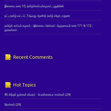
இணைய உரை 10, தமிழ்க்காப்புக்கழகம், புதுதில்லி
நட்பு தமிழ் வட்டம், 7ஆவது ஆண்டு தமிழ் விழா, மதுரை
தமிழ்க் காப்புக் கழகம் – இணைய அரங்கம்: ஆளுமையர் உரை 171 & 172 ;
நூலரங்கம்
Recent Comments
Hot Topics
85 சித்தர் நூல்கள் விவரம் - பொன்னையா சாமிகள்
(29)
நோக்கம்
(26)