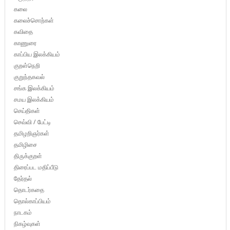
கலை
கலைச்சொற்கள்
கவிதை
காணுரை
காப்பிய இலக்கியம்
குறள்நெறி
குறுந்தகவல்
சங்க இலக்கியம்
சமய இலக்கியம்
செய்திகள்
செவ்வி / பேட்டி
தமிழறிஞர்கள்
தமிழிசை
திருக்குறள்
திரைப்பட மதிப்பீடு
தேர்தல்
தொடர்கதை
தொல்காப்பியம்
நாடகம்
நிகழ்வுகள்