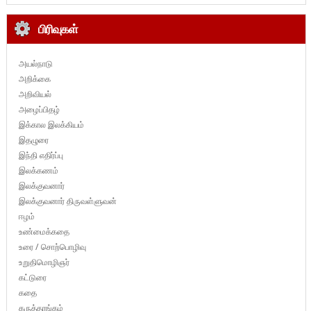
பிரிவுகள்
அயல்நாடு
அறிக்கை
அறிவியல்
அழைப்பிதழ்
இக்கால இலக்கியம்
இதழுரை
இந்தி எதிர்ப்பு
இலக்கணம்
இலக்குவனார்
இலக்குவனார் திருவள்ளுவன்
ஈழம்
உண்மைக்கதை
உரை / சொற்பொழிவு
உறுதிமொழிஞர்
கட்டுரை
கதை
கருத்தரங்கம்