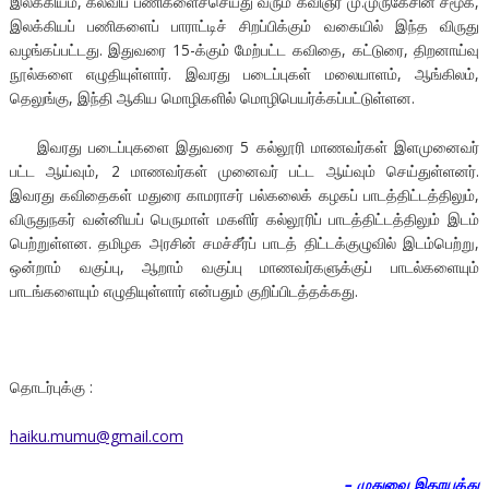
இலக்கியம், கல்விப் பணிகளைச்செய்து வரும் கவிஞர் மு.முருகேசின் சமூக,
இலக்கியப் பணிகளைப் பாராட்டிச் சிறப்பிக்கும் வகையில் இந்த விருது
வழங்கப்பட்டது. இதுவரை 15-க்கும் மேற்பட்ட கவிதை, கட்டுரை, திறனாய்வு
நூல்களை எழுதியுள்ளார். இவரது படைப்புகள் மலையாளம், ஆங்கிலம்,
தெலுங்கு, இந்தி ஆகிய மொழிகளில் மொழிபெயர்க்கப்பட்டுள்ளன.
இவரது படைப்புகளை இதுவரை 5 கல்லூரி மாணவர்கள் இளமுனைவர்
பட்ட ஆய்வும், 2 மாணவர்கள் முனைவர் பட்ட ஆய்வும் செய்துள்ளனர்.
இவரது கவிதைகள் மதுரை காமராசர் பல்கலைக் கழகப் பாடத்திட்டத்திலும்,
விருதுநகர் வன்னியப் பெருமாள் மகளிர் கல்லூரிப் பாடத்திட்டத்திலும் இடம்
பெற்றுள்ளன. தமிழக அரசின் சமச்சீர்ப் பாடத் திட்டக்குழுவில் இடம்பெற்று,
ஒன்றாம் வகுப்பு, ஆறாம் வகுப்பு மாணவர்களுக்குப் பாடல்களையும்
பாடங்களையும் எழுதியுள்ளார் என்பதும் குறிப்பிடத்தக்கது.
தொடர்புக்கு :
haiku.mumu@gmail.com
– முதுவை இதாயத்து