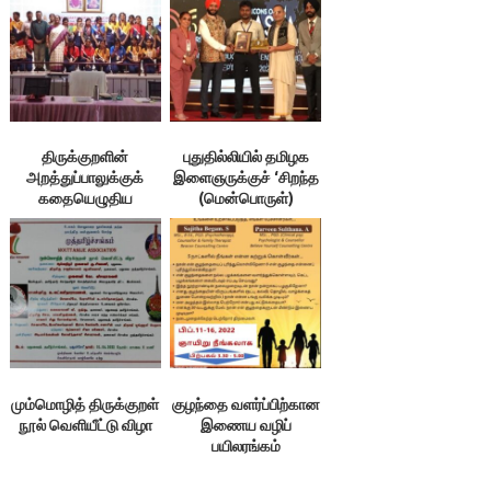
திருக்குறளின்
புதுதில்லியில் தமிழக
அறத்துப்பாலுக்குக்
இளைஞருக்குச் ‘சிறந்த
கதையெழுதிய
(மென்பொருள்)
மாணவர்கள்!
கணியக் கட்டுமானப்
பொறியாளர்’ விருது￼
மும்மொழித் திருக்குறள்
குழந்தை வளர்ப்பிற்கான
நூல் வெளியீட்டு விழா
இணைய வழிப்
பயிலரங்கம்