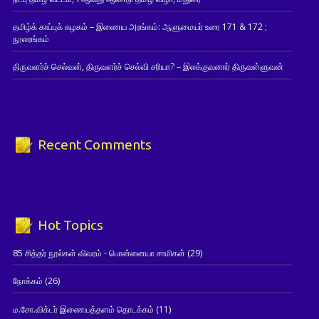
தமிழ்க் காப்புக் கழகம் – இணைய அரங்கம்: ஆளுமையர் உரை 171 & 172 ;
நூலரங்கம்
திருவளர்ச் செல்வன், திருவளர்ச் செல்வி சரியா? – இலக்குவனார் திருவள்ளுவன்
Recent Comments
Hot Topics
85 சித்தர் நூல்கள் விவரம் - பொன்னையா சாமிகள்
(29)
நோக்கம்
(26)
ம.சோ.விக்டர் இணையத்தளம் தொடக்கம்
(11)