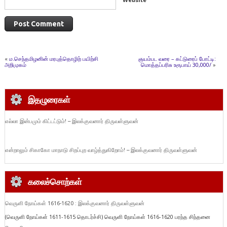
«
ம.செந்தமிழனின் மரபுத்தொழிற் பயிற்சி
ஞயம்பட வரை – கட்டுரைப் போட்டி:
அறிமுகம்
மொத்தப்பரிசு உரூபாய் 30,000/
»
இதழுரைகள்
எல்லா இன்பமும் கிட்டட்டும்! – இலக்குவனார் திருவள்ளுவன்
என்றாலும் சிகாகோ மாநாடு சிறப்புற வாழ்த்துகிறோம்! – இலக்குவனார் திருவள்ளுவன்
கலைச்சொற்கள்
வெருளி நோய்கள் 1616-1620 : இலக்குவனார் திருவள்ளுவன்
(வெருளி நோய்கள் 1611-1615 தொடர்ச்சி) வெருளி நோய்கள் 1616-1620 பரந்த சிந்தனை