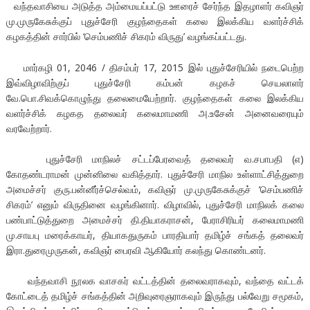
வந்தவாசியை அடுத்த அம்மையப்பட்டு ஊரைச் சேர்ந்த இதழாளர் கவிஞர்
மு.முருகேசுக்குப் புதுச்சேரி குழந்தைகள் கலை இலக்கிய வளர்ச்சிக்
கழகத்தின் சார்பில் ‘செம்பணிச் சிகரம் விருது’ வழங்கப்பட்டது.
மார்கழி 01, 2046 / திசம்பர் 17, 2015 இல் புதுச்சேரியில் நடைபெற்ற
இவ்விழாவிற்குப் புதுச்சேரி கம்பன் கழகச் செயலாளர்
வே.பொ.சிவக்கொழுந்து தலைமையேற்றார். குழந்தைகள் கலை இலக்கிய
வளர்ச்சிக் கழகத தலைவர் கலைமாமணி அ.உசேன் அனைவரையும்
வரவேற்றார்.
புதுச்சேரி மாநிலச் சட்டப்பேரவைத் தலைவர் வ.சபாபதி (எ)
கோதண்டராமன் முன்னிலை வகித்தார். புதுச்சேரி மாநில உள்ளாட்சித்துறை
அமைச்சர் குரு.பன்னீர்ச்செல்வம், கவிஞர் மு.முருகேசுக்குச் ‘செம்பணிச்
சிகரம்’ எனும் விருதினை வழங்கினார். விழாவில், புதுச்சேரி மாநிலக் கலை
பண்பாட்டுத்துறை அமைச்சர் தி.தியாகராசன், பேராசிரியர் கலைமாமணி
மு.சாயபு மரைக்காயர், தியாகதுருகம் பாரதியார் தமிழ்ச் சங்கத் தலைவர்
இரா.துரைமுருகன், கவிஞர் பைரவி ஆகியோர் கலந்து கொண்டனர்.
வந்தவாசி நூலக வாசகர் வட்டத்தின் தலைவராகவும், வந்தை வட்டக்
கோட்டைத் தமிழ்ச் சங்கத்தின் அறிவுரைஞராகவும் இருந்து பல்வேறு சமூகம்,