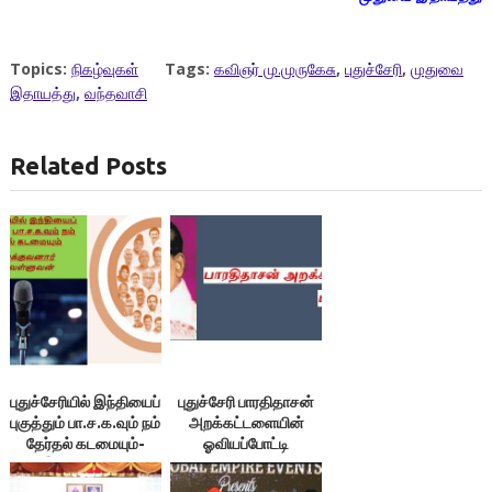
Topics:
நிகழ்வுகள்
Tags:
கவிஞர் மு.முருகேசு
,
புதுச்சேரி
,
முதுவை
இதாயத்து
,
வந்தவாசி
Related Posts
புதுச்சேரியில் இந்தியைப்
புதுச்சேரி பாரதிதாசன்
புகுத்தும் பா.ச.க.வும் நம்
அறக்கட்டளையின்
தேர்தல் கடமையும்-
ஓவியப்போட்டி
இலக்குவனார்
திருவள்ளுவன்