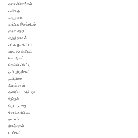
கலைச்சொற்கள்
கவிதை
காணுரை
காப்பிய இலக்கியம்
குறள்நெறி
குறுந்தகவல்
சங்க இலக்கியம்
சமய இலக்கியம்
செய்திகள்
செவ்வி / பேட்டி
தமிழறிஞர்கள்
தமிழிசை
திருக்குறள்
திரைப்பட மதிப்பீடு
தேர்தல்
தொடர்கதை
தொல்காப்பியம்
நாடகம்
நிகழ்வுகள்
படங்கள்