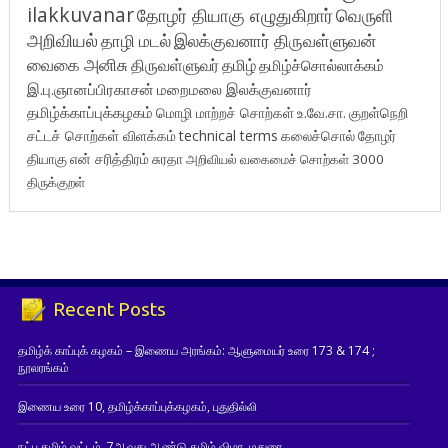
ilakkuvanar
தோழர் தியாகு எழுதுகிறார்
வெருளி
அறிவியல்
தாழி மடல்
இலக்குவனார் திருவள்ளுவன்
வைகை அனிசு
திருவள்ளுவர்
தமிழ்
தமிழ்ச்சொல்லாக்கம்
இ.பு.ஞானப்பிரகாசன்
மறைமலை இலக்குவனார்
தமிழ்க்காப்புக்கழகம்
மொழி மாற்றச் சொற்கள்
உ.வே.சா.
குறள்நெறி
சட்டச் சொற்கள் விளக்கம்
technical terms
கலைச்சொல்
தோழர்
தியாகு
என் சரித்திரம்
சுரதா
அறிவியல் வகைமைச் சொற்கள் 3000
திருக்குறள்
Recent Posts
தமிழ்க் காப்புக் கழகம் – இணைய அரங்கம்: ஆளுமையர் உரை 173 & 174 ;
நூலரங்கம்
இணைய உரை 10, தமிழ்க்காப்புக்கழகம், புதுதில்லி
நட்பு தமிழ் வட்டம், 7ஆவது ஆண்டு தமிழ் விழா, மதுரை