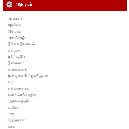
பிரிவுகள்
அயல்நாடு
அறிக்கை
அறிவியல்
அழைப்பிதழ்
இக்கால இலக்கியம்
இதழுரை
இந்தி எதிர்ப்பு
இலக்கணம்
இலக்குவனார்
இலக்குவனார் திருவள்ளுவன்
ஈழம்
உண்மைக்கதை
உரை / சொற்பொழிவு
உறுதிமொழிஞர்
கட்டுரை
கதை
கருத்தரங்கம்
கலை