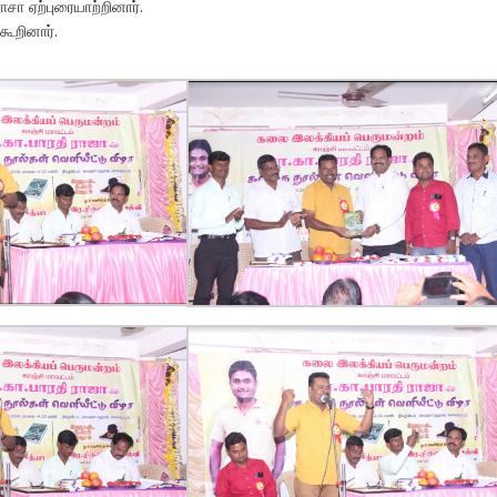
சா ஏற்புரையாற்றினார்.
கூறினார்.