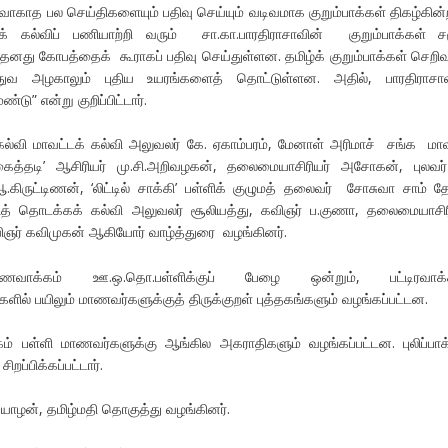
ிவாகாத பல செய்திகளையும் பதிவு செய்யும் வடிவமாக குறும்பாக்கள் திகழ்கின
ாகக் கல்விப் பணியாற்றி வரும் சா.கா.பாரதிராசாவின் குறும்பாக்கள் 
 தனது கோபத்தைக் கூராகப் பதிவு செய்துள்ளன. தமிழ்க் குறும்பாக்கள் செற
த்துவ அழகாலும் புதிய உயரங்களைத் தொட்டுள்ளன. அதில், பாரதிராசாவ
டு” என்று குறிப்பிட்டார்.
்வி மாவட்டக் கல்வி அலுவலர் கே. ஏகாம்பரம், மேனாள் அரிமாச் சங்க மா
கைத்தடி’ ஆசிரியர் மு.சி.அறிவழகன், தலைமையாசிரியர் அசோகன், புலவர்
.கிருட்டிணன், ‘லிட்டில் சாக்கி’ பள்ளிக் குழுமத் தலைவர் சோசுவா சாம் த
ித் தொடக்கக் கல்வி அலுவலர் சூலியத்து, கவிஞர் ப.குணா, தலைமையாசிர
விஞர் கவிமுகன் ஆகியோர் வாழ்த்துரை வழங்கினர்.
ுண்ணவாக்கம் ஊ.ஒ.தொ.பள்ளிக்குப் பேழை ஒன்றும், பட்டிரவாக்க
ில் பயிலும் மாணவர்களுக்குத் திருக்குறள் புத்தகங்களும் வழங்கப்பட்டன.
்கம் பள்ளி மாணவர்களுக்கு ஆங்கில அகராதிகளும் வழங்கப்பட்டன. புலிப்பாக
ிறப்பிக்கப்பட்டார்.
ழன், தமிழ்மதி தொகுத்து வழங்கினர்.