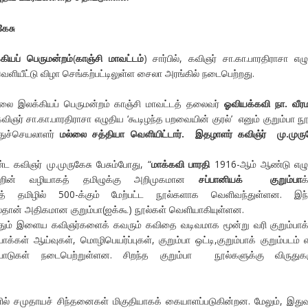
கே
சு
ியப் பெருமன்றம்
(
காஞ்சி மாவட்டம்
) சார்பில், கவிஞர் சா.கா.பாரதிராசா எழ
வெளியீட்டு விழா செங்கற்பட்டிலுள்ள சைலா அரங்கில் நடைபெற்றது.
ை இலக்கியப் பெருமன்றம் காஞ்சி மாவட்டத் தலைவர்
ஓவியக்கவி நா. வீ
ிஞர் சா.கா.பாரதிராசா எழுதிய ‘கூடிழந்த பறவையின் குரல்’ எனும் குறும்பா 
துச்செயலாளர்
மல்லை சத்தியா வெளியிட்டார். இதழாளர் கவிஞ்ர் மு.முரு
 கவிஞர் மு.முருகேசு பேசும்போது, “
மாக்கவி பாரதி
1916-ஆம் ஆண்டு எழு
்றின் வழியாகத் தமிழுக்கு அறிமுகமான
சப்பானியக் குறும்பா
க
ுத் தமிழில் 500-க்கும் மேற்பட்ட நூல்களாக வெளிவந்துள்ளன. இந்
தான் அதிகமான குறும்பா(ஐக்கூ) நூல்கள் வெளியாகியுள்ளன.
தும் இளைய கவிஞர்களைக் கவரும் கவிதை வடிவமாக மூன்று வரி குறும்பாக
பாக்கள் ஆய்வுகள், மொழிபெயர்ப்புகள், குறும்பா ஒட்டி,குறும்பாக் குறும்படம் 
டுகள் நடைபெற்றுள்ளன. சிறந்த குறும்பா நூல்களுக்கு விருதுகள
ல் சமுதாயச் சிந்தனைகள் மிகுதியாகக் கையாளப்படுகின்றன. மேலும், இத