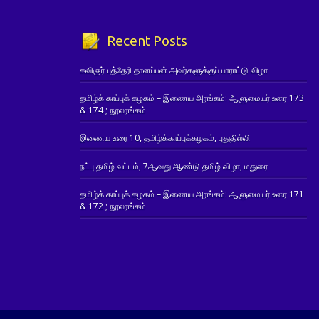
Recent Posts
கவிஞர் புத்தேரி தானப்பன் அவர்களுக்குப் பாராட்டு விழா
தமிழ்க் காப்புக் கழகம் – இணைய அரங்கம்: ஆளுமையர் உரை 173
& 174 ; நூலரங்கம்
இணைய உரை 10, தமிழ்க்காப்புக்கழகம், புதுதில்லி
நட்பு தமிழ் வட்டம், 7ஆவது ஆண்டு தமிழ் விழா, மதுரை
தமிழ்க் காப்புக் கழகம் – இணைய அரங்கம்: ஆளுமையர் உரை 171
& 172 ; நூலரங்கம்