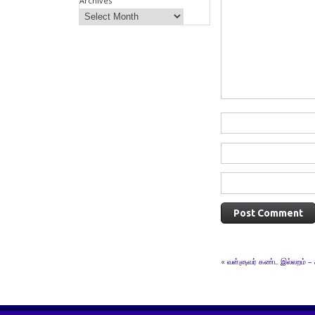
Archives
«
வள்ளுவர் கண்ட இல்லறம் – 