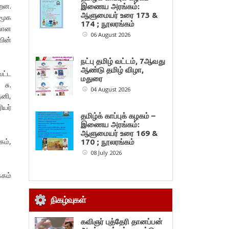
்றன.
இணைய அரங்கம்:
ஆளுமையர் உரை 173 &
சமூக
174 ; நூலரங்கம்
ிவான
06 August 2026
ின்
நட்பு தமிழ் வட்டம், 7ஆவது
ஆண்டு தமிழ் விழா,
வட்ட
மதுரை
 சு.
04 August 2026
ேனி,
ியர்
தமிழ்க் காப்புக் கழகம் –
இணைய அரங்கம்:
ஆளுமையர் உரை 169 &
ம்,
170 ; நூலரங்கம்
08 July 2026
்கம்
நிகழ்வுகள்
கவிஞர் புத்தேரி தானப்பன்