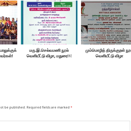
பாலுக்குக்
மரு.இ.செல்வமணி நூல்
மும்மொழித் திருக்குறள் நூ
ர்கள்!
வெளியீட்டு விழா, மதுரை￼
வெளியீட்டு விழா
not be published.
Required fields are marked
*