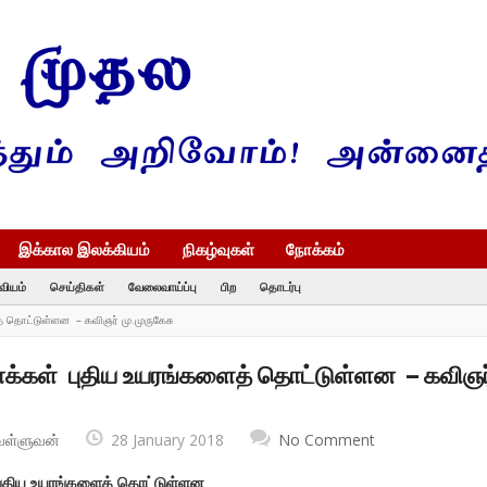
இக்கால இலக்கியம்
நிகழ்வுகள்
நோக்கம்
வியம்
செய்திகள்
வேலைவாய்ப்பு
பிற
தொடர்பு
ைத் தொட்டுள்ளன – கவிஞர் மு.முருகேசு
்பாக்கள் புதிய உயரங்களைத் தொட்டுள்ளன – கவிஞர
வள்ளுவன்
28 January 2018
No Comment
ுதிய உயரங்களைத் தொட்டுள்ளன