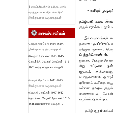
5 மாவட்டங்களிலும் தமிழக அரசே,
–
கவிஞர் மு.முரு
மருத்துவமனை அமைக்கட்டும்! –
இலக்குவனார் திருவள்ளுவன்
தமிழ்நாடு கலை இலக்க
குறும்பா(ஐக்கூ) நூல் 
கலைச்சொற்கள்
இவ்விழாவிற்குக் கல
தலைமை தாங்கினார். கவ
வெருளி நோய்கள் 1616-1620 :
மதிமுக துணைப் பொ
இலக்குவனார் திருவள்ளுவன்
பெற்றுக்கொண்டார்.
(வெருளி நோய்கள் 1611-1615
நூலைப் பெற்றுக்கொண்ட
தொடர்ச்சி) வெருளி நோய்கள் 1616-
சிறு கட்டுரை ஒன
1620 பரந்த சிந்தனை வெருளி...
(ஐக்கூ), இன்றைக்க
மொழிகளிலேயே தமிழில்
வெருளி நோய்கள் 1611-1615 :
புதிதாகக் கவிதை எழு
இலக்குவனார் திருவள்ளுவன்
உள்ளன. தமிழில் குறும்
(வெருளி நோய்கள் 1607-1610
பலவகையான செயல்பா
தொடர்ச்சி) வெருளி நோய்கள் 1611-
வழங்கப்படுகின்றன.
1615 பயனிலித்தள வெருளி -...
தமிழ் குறும்பாக்களி