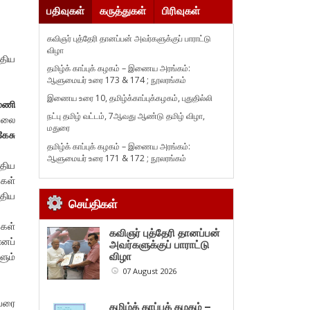
பதிவுகள்
கருத்துகள்
பிரிவுகள்
கவிஞர் புத்தேரி தானப்பன் அவர்களுக்குப் பாராட்டு
விழா
ுதிய
தமிழ்க் காப்புக் கழகம் – இணைய அரங்கம்:
ஆளுமையர் உரை 173 & 174 ; நூலரங்கம்
இணைய உரை 10, தமிழ்க்காப்புக்கழகம், புதுதில்லி
ரமணி
நட்பு தமிழ் வட்டம், 7ஆவது ஆண்டு தமிழ் விழா,
நூலை
மதுரை
கேசு
தமிழ்க் காப்புக் கழகம் – இணைய அரங்கம்:
ஆளுமையர் உரை 171 & 172 ; நூலரங்கம்
திய
்கள்
திய
செய்திகள்
்கள்
கவிஞர் புத்தேரி தானப்பன்
எனப்
அவர்களுக்குப் பாராட்டு
ும்
விழா
07 August 2026
ுவரை
தமிழ்க் காப்புக் கழகம் –