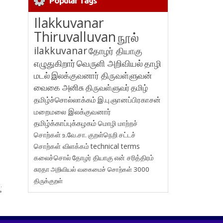
Popular Tags
Ilakkuvanar
Thiruvalluvan
நூல்
ilakkuvanar
தோழர் தியாகு
எழுதுகிறார்
வெருளி அறிவியல்
தாழி
மடல்
இலக்குவனார் திருவள்ளுவன்
வைகை அனிசு
திருவள்ளுவர்
தமிழ்
தமிழ்ச்சொல்லாக்கம்
இ.பு.ஞானப்பிரகாசன்
மறைமலை இலக்குவனார்
தமிழ்க்காப்புக்கழகம்
மொழி மாற்றச்
சொற்கள்
உ.வே.சா.
குறள்நெறி
சட்டச்
சொற்கள் விளக்கம்
technical terms
கலைச்சொல்
தோழர் தியாகு
என் சரித்திரம்
சுரதா
அறிவியல் வகைமைச் சொற்கள் 3000
திருக்குறள்
.
»