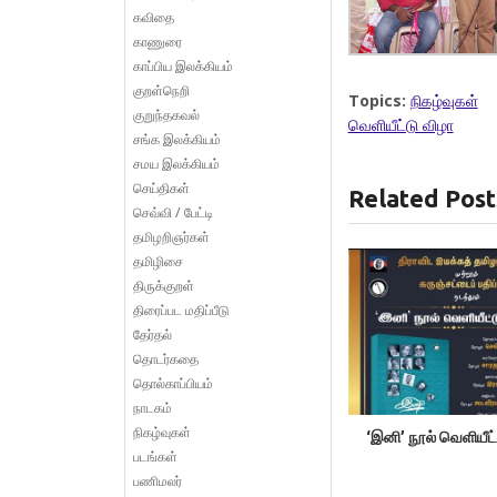
கவிதை
காணுரை
காப்பிய இலக்கியம்
குறள்நெறி
Topics:
நிகழ்வுகள்
குறுந்தகவல்
வெளியீட்டு விழா
சங்க இலக்கியம்
சமய இலக்கியம்
செய்திகள்
Related Post
செவ்வி / பேட்டி
தமிழறிஞர்கள்
தமிழிசை
திருக்குறள்
திரைப்பட மதிப்பீடு
தேர்தல்
தொடர்கதை
தொல்காப்பியம்
நாடகம்
நிகழ்வுகள்
‘இனி’ நூல் வெளியீட்
படங்கள்
பணிமலர்