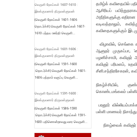
தமிழ்க் கவிதையில் பத
வெருளி நோய்கள் 1607-1610 :
ஆசிரியப் பயிற்றுநர
இலக்குவனார் திருவள்ளுவன்
அநீதிகளுக்கு எதிரான
(வெருளி நோய்கள் 1601-1606
வடிவத்தாலும், கவி
தொடர்ச்சி) வெருளி நோய்கள் 1607-
கவிதைகளுக்கும் இடமுண்
1610 பந்தய ஊர்தி வெருளி...
விழாவில், செங்கை கல
வெருளி நோய்கள் 1601-1606 :
ஆளுநர் முருகப்பா, ’
இலக்குவனார் திருவள்ளுவன்
பழனிச்சாமி, கவிஞர் ஆ
கவிஞர் பரிமளம், உதவ
(வெருளி நோய்கள் 1591-1600
சீனி.சந்திரசேகரன், க
:தொடர்ச்சி) வெருளி நோய்கள் 1601-
1606 பத்தாம் வகுப்பு வெருளி...
நிகழ்ச்சியில், க
கொண்டமங்கலம் பள்ளிகள
வெருளி நோய்கள் 1591-1600 :
இலக்குவனார் திருவள்ளுவன்
பரனூர் வில்லியம்பாக
(வெருளி நோய்கள் 1586-1590
பள்ளி மாணவர் நிசாந்து ச
:தொடர்ச்சி) வெருளி நோய்கள் 1591-
1600 பதினொன்றாவது வார வெருளி...
நிகழ்வைக் கவிஞர் யா