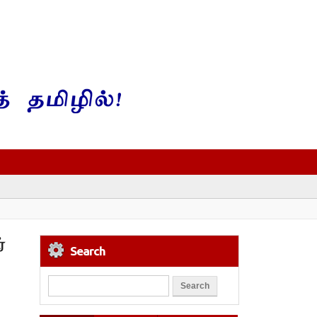
்
Search