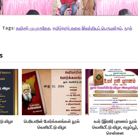
Tags:
கவிஞர் மு.முருகேசு
,
தமிழ்நாடு கலை இலக்கியப் பெருமன்றம்
,
நூல்
s
டு விழா
பெரியாரின் போர்க்களங்கள் நூல்
உமர் (இரலி) புராணம் நூல்
வெளியீட்டு விழா
வெளியீட்டு விழா, எழும்பூர்
சென்னை