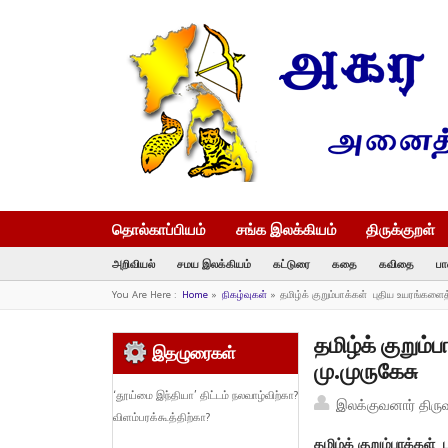
தொல்காப்பியம்
சங்க இலக்கியம்
திருக்குறள்
அறிவியல்
சமய இலக்கியம்
கட்டுரை
கதை
கவிதை
பா
You Are Here :
Home
»
நிகழ்வுகள்
»
தமிழ்க் குறும்பாக்கள் புதிய உயரங்கள
தமிழ்க் குறும
இதழுரைகள்
மு.முருகேசு
‘தூய்மை இந்தியா’ திட்டம் நலவாழ்விற்கா?
இலக்குவனார் திரு
விளம்பரக்கூத்திற்கா?
தமிழ்
க் குறும்பாக்கள்
ப