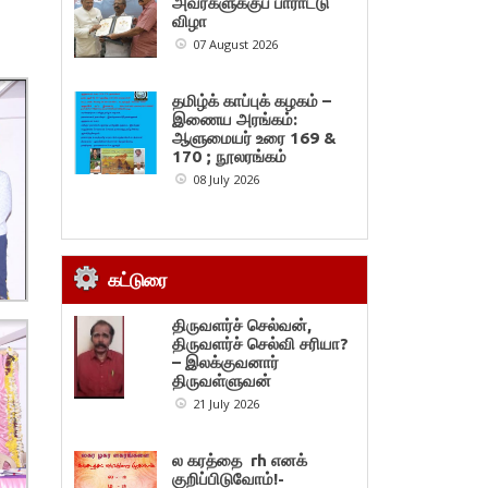
அவர்களுக்குப் பாராட்டு
விழா
07 August 2026
தமிழ்க் காப்புக் கழகம் –
இணைய அரங்கம்:
ஆளுமையர் உரை 169 &
170 ; நூலரங்கம்
08 July 2026
கட்டுரை
திருவளர்ச் செல்வன்,
திருவளர்ச் செல்வி சரியா?
– இலக்குவனார்
திருவள்ளுவன்
21 July 2026
ல கரத்தை rh எனக்
குறிப்பிடுவோம்!-