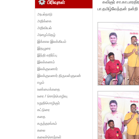
கவிஞர் சா.கா.பாரதிரா
பிரிவுகள்
பா.தமிழ்வேந்தன் நன்றி 
அயல்நாடு
அறிக்கை
அறிவியல்
அழைப்பிதழ்
இக்கால இலக்கியம்
இதழுரை
இந்தி எதிர்ப்பு
இலக்கணம்
இலக்குவனார்
இலக்குவனார் திருவள்ளுவன்
ஈழம்
உண்மைக்கதை
உரை / சொற்பொழிவு
உறுதிமொழிஞர்
கட்டுரை
கதை
கருத்தரங்கம்
கலை
கலைச்சொற்கள்