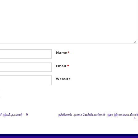
Name
*
Email
*
Website
சி.இலக்குவனார் : 9
நல்லிசைப் புலமை மெல்லியலார்கள்- இரா.இராகவையங்கார்
4.