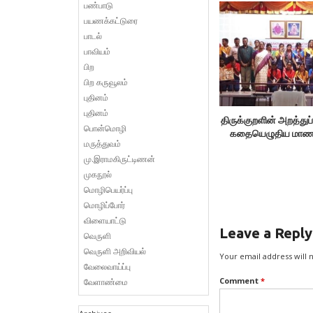
பண்பாடு
பயணக்கட்டுரை
பாடல்
பாவியம்
பிற
பிற கருவூலம்
புதினம்
புதினம்
திருக்குறளின் அறத்துப்
பொன்மொழி
கதையெழுதிய மாணவ
மருத்துவம்
மு.இராமகிருட்டிணன்
முகநூல்
மொழிபெயர்ப்பு
மொழிப்போர்
விளையாட்டு
Leave a Reply
வெருளி
வெருளி அறிவியல்
Your email address will 
வேலைவாய்ப்பு
Comment
*
வேளாண்மை