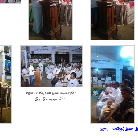
மதுரைத் திருவள்ளுவர் கழகத்தில்
இரா.இளங்குமரன்11
தரவு : கவிஞர் இரா .