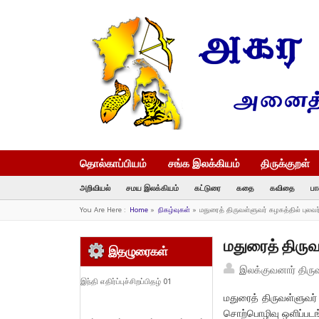
தொல்காப்பியம்
சங்க இலக்கியம்
திருக்குறள்
அறிவியல்
சமய இலக்கியம்
கட்டுரை
கதை
கவிதை
பா
You Are Here :
Home
»
நிகழ்வுகள்
»
மதுரைத் திருவள்ளுவர் கழகத்தில் புல
மதுரைத் திரு
இதழுரைகள்
இலக்குவனார் திரு
இந்தி எதிர்ப்புச்சிறப்பிதழ் 01
மதுரைத் திருவள்ளுவர
சொற்பொழிவு ஒளிப்படங்க