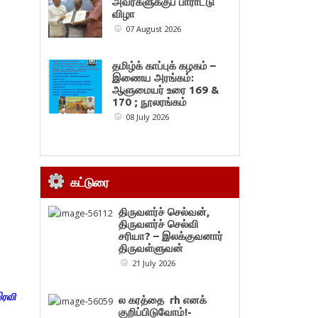
அவர்களுக்குப் பாராட்டு
விழா
07 August 2026
தமிழ்க் காப்புக் கழகம் –
இணைய அரங்கம்:
ஆளுமையர் உரை 169 &
170 ; நூலரங்கம்
08 July 2026
கட்டுரை
திருவளர்ச் செல்வன்,
திருவளர்ச் செல்வி
சரியா? – இலக்குவனார்
திருவள்ளுவன்
21 July 2026
இரவி
ல கரத்தை rh எனக்
குறிப்பிடுவோம்!-