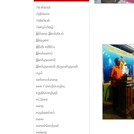
அயல்நாடு
அறிக்கை
அறிவியல்
அழைப்பிதழ்
இக்கால இலக்கியம்
இதழுரை
இந்தி எதிர்ப்பு
இலக்கணம்
இலக்குவனார்
இலக்குவனார் திருவள்ளுவன்
ஈழம்
உண்மைக்கதை
உரை / சொற்பொழிவு
உறுதிமொழிஞர்
கட்டுரை
கதை
கருத்தரங்கம்
கலை
கலைச்சொற்கள்
கவிதை