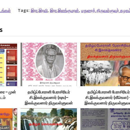
டங்கள்
Tags:
இரா.இரவி
,
இரா.இளங்குமரன்
,
மதுரைத் திருவள்ளுவர் கழகம
s
ரை – முன்
தமிழ்ப்போராளி பேராசிரியர்
தமிழ்ப்போராளி பேராசிரியர்
்டம்
சி.இலக்குவனார் (ஙுங)–
சி.இலக்குவனார் (ஙீ‌ஙௌ) 
இலக்குவனார் திருவள்ளுவன்
இலக்குவனார் திருவள்ளுவ