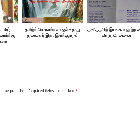
டமிழ்
தமிழ்ச் செல்வங்கள்: ஒல் – முது
தனித்தமிழ் இயக்கம் நூற்றா
னார்க்கு
முனைவர் இரா. இளங்குமரன்
விழா, சென்னை
ைமலை
்
not be published.
Required fields are marked
*