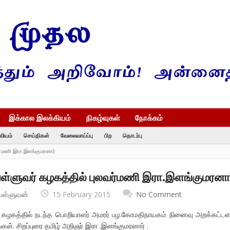
இக்கால இலக்கியம்
நிகழ்வுகள்
நோக்கம்
வியம்
செய்திகள்
வேலைவாய்ப்பு
பிற
தொடர்பு
வர்மணி இரா.இளங்குமரனார்
வள்ளுவர் கழகத்தில் புலவர்மணி இரா.இளங்குமரனார
வள்ளுவன்
15 February 2015
No Comment
் கழகத்தில் நடந்த பொறியாளர் அமரர் பழ.கோமதிநாயகம் நினைவு அறக்கட்ட
ள். சிறப்புரை தமிழ் அறிஞர் இரா .இளங்குமரனார் .