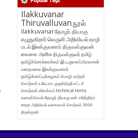
Popular Tags
Ilakkuvanar
Thiruvalluvan
நூல்
ilakkuvanar
தோழர் தியாகு
எழுதுகிறார்
வெருளி அறிவியல்
தாழி
மடல்
இலக்குவனார் திருவள்ளுவன்
வைகை அனிசு
திருவள்ளுவர்
தமிழ்
தமிழ்ச்சொல்லாக்கம்
இ.பு.ஞானப்பிரகாசன்
மறைமலை இலக்குவனார்
தமிழ்க்காப்புக்கழகம்
மொழி மாற்றச்
சொற்கள்
உ.வே.சா.
குறள்நெறி
சட்டச்
சொற்கள் விளக்கம்
technical terms
»
கலைச்சொல்
தோழர் தியாகு
என் சரித்திரம்
சுரதா
அறிவியல் வகைமைச் சொற்கள் 3000
திருக்குறள்