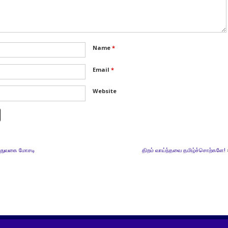
Name
*
Email
*
Website
 புதுவகை மோசடி
திறம் வாய்ந்தவை தமிழ்ச்சொற்களே!