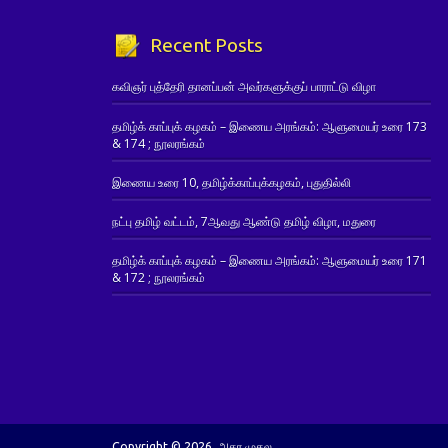
Recent Posts
கவிஞர் புத்தேரி தானப்பன் அவர்களுக்குப் பாராட்டு விழா
தமிழ்க் காப்புக் கழகம் – இணைய அரங்கம்: ஆளுமையர் உரை 173
& 174 ; நூலரங்கம்
இணைய உரை 10, தமிழ்க்காப்புக்கழகம், புதுதில்லி
நட்பு தமிழ் வட்டம், 7ஆவது ஆண்டு தமிழ் விழா, மதுரை
தமிழ்க் காப்புக் கழகம் – இணைய அரங்கம்: ஆளுமையர் உரை 171
& 172 ; நூலரங்கம்
Copyright © 2026. அகர முதல