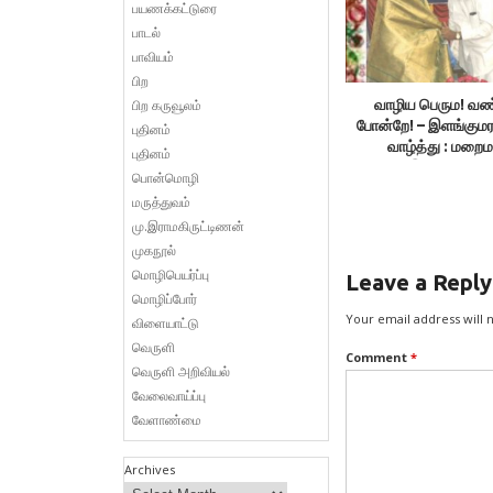
பயணக்கட்டுரை
பாடல்
பாவியம்
பிற
பிற கருவூலம்
வாழிய பெரும! வண்
போன்றே! – இளங்குமர
புதினம்
வாழ்த்து : மற
புதினம்
இலக்குவனார
பொன்மொழி
மருத்துவம்
மு.இராமகிருட்டிணன்
முகநூல்
மொழிபெயர்ப்பு
Leave a Reply
மொழிப்போர்
Your email address will 
விளையாட்டு
வெருளி
Comment
*
வெருளி அறிவியல்
வேலைவாய்ப்பு
வேளாண்மை
Archives