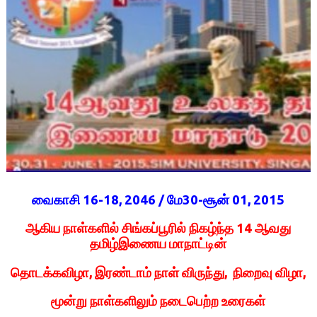
வைகாசி 16-18, 2046 / மே30-சூன் 01, 2015
ஆகிய நாள்களில் சிங்கப்பூரில் நிகழ்ந்த 14 ஆவது
தமிழ்இணைய மாநாட்டின்
தொடக்கவிழா, இரண்டாம் நாள் விருந்து, நிறைவு விழா,
மூன்று நாள்களிலும் நடைபெற்ற உரைகள்