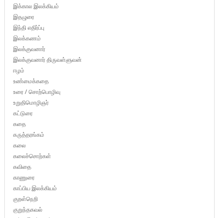
இக்கால இலக்கியம்
இதழுரை
இந்தி எதிர்ப்பு
இலக்கணம்
இலக்குவனார்
இலக்குவனார் திருவள்ளுவன்
ஈழம்
உண்மைக்கதை
உரை / சொற்பொழிவு
உறுதிமொழிஞர்
கட்டுரை
கதை
கருத்தரங்கம்
கலை
கலைச்சொற்கள்
கவிதை
காணுரை
காப்பிய இலக்கியம்
குறள்நெறி
குறுந்தகவல்