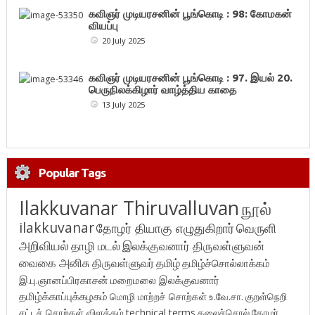
கவிஞர் முடியரசனின் பூங்கொடி : 98: கோமகன்
வியப்பு
20 July 2025
கவிஞர் முடியரசனின் பூங்கொடி : 97. இயல் 20.
பெருநிலக்கிழார் வாழ்த்திய காதை
13 July 2025
Popular Tags
Ilakkuvanar Thiruvalluvan
நூல்
ilakkuvanar
தோழர் தியாகு எழுதுகிறார்
வெருளி
அறிவியல்
தாழி மடல்
இலக்குவனார் திருவள்ளுவன்
வைகை அனிசு
திருவள்ளுவர்
தமிழ்
தமிழ்ச்சொல்லாக்கம்
இ.பு.ஞானப்பிரகாசன்
மறைமலை இலக்குவனார்
தமிழ்க்காப்புக்கழகம்
மொழி மாற்றச் சொற்கள்
உ.வே.சா.
குறள்நெறி
சட்டச் சொற்கள் விளக்கம்
technical terms
கலைச்சொல்
தோழர்