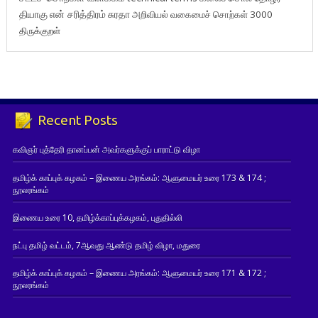
தியாகு
என் சரித்திரம்
சுரதா
அறிவியல் வகைமைச் சொற்கள் 3000
திருக்குறள்
Recent Posts
கவிஞர் புத்தேரி தானப்பன் அவர்களுக்குப் பாராட்டு விழா
தமிழ்க் காப்புக் கழகம் – இணைய அரங்கம்: ஆளுமையர் உரை 173 & 174 ;
நூலரங்கம்
இணைய உரை 10, தமிழ்க்காப்புக்கழகம், புதுதில்லி
நட்பு தமிழ் வட்டம், 7ஆவது ஆண்டு தமிழ் விழா, மதுரை
தமிழ்க் காப்புக் கழகம் – இணைய அரங்கம்: ஆளுமையர் உரை 171 & 172 ;
நூலரங்கம்