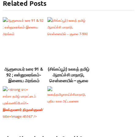
Related Posts
ஆளுமையர் உரை 91 &
(சிங்கப்பூர்) உலகத் தமிழ்
92 ; என்னூலரங்கம்-
ஆராய்ச்சி மாநாடு,
இணைய அரங்கம்
சென்னையில் – சூலை
7-9￼
சார்சா தமிழ் மாநாட்டைப்
புறக்கணிப்போம்!
–
இலக்குவனார் திருவள்ளுவன்
'
title='image-45167' />