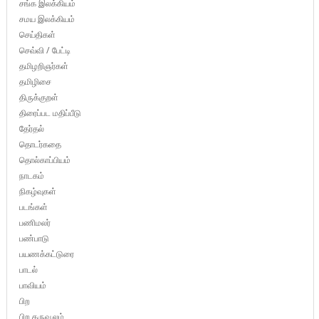
சங்க இலக்கியம்
சமய இலக்கியம்
செய்திகள்
செவ்வி / பேட்டி
தமிழறிஞர்கள்
தமிழிசை
திருக்குறள்
திரைப்பட மதிப்பீடு
தேர்தல்
தொடர்கதை
தொல்காப்பியம்
நாடகம்
நிகழ்வுகள்
படங்கள்
பணிமலர்
பண்பாடு
பயணக்கட்டுரை
பாடல்
பாவியம்
பிற
பிற கருவூலம்