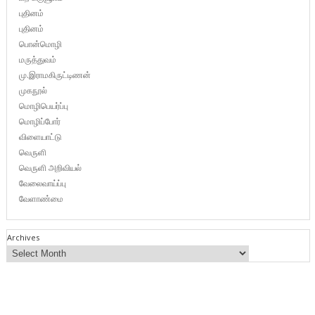
புதினம்
புதினம்
பொன்மொழி
மருத்துவம்
மு.இராமகிருட்டிணன்
முகநூல்
மொழிபெயர்ப்பு
மொழிப்போர்
விளையாட்டு
வெருளி
வெருளி அறிவியல்
வேலைவாய்ப்பு
வேளாண்மை
Archives