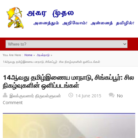
You Are Here :
Home
»
அயல்நாடு
»
14ஆவது தமிழ்இணைய மாநாடு, சிங்கப்பூர்: சில நிகழ்வுகளின் ஒளிப்படங்கள்
14ஆவது தமிழ்இணைய மாநாடு, சிங்கப்பூர்: சில
நிகழ்வுகளின் ஒளிப்படங்கள்
இலக்குவனார் திருவள்ளுவன்
14 June 2015
No
Comment