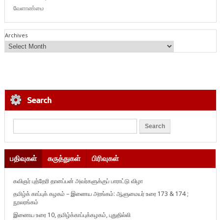
வேளாண்மை
Archives
Search
பதிவுகள்
கருத்துகள்
பிரிவுகள்
கவிஞர் புத்தேரி தானப்பன் அவர்களுக்குப் பாராட்டு விழா
தமிழ்க் காப்புக் கழகம் – இணைய அரங்கம்: ஆளுமையர் உரை 173 & 174 ;
நூலரங்கம்
இணைய உரை 10, தமிழ்க்காப்புக்கழகம், புதுதில்லி