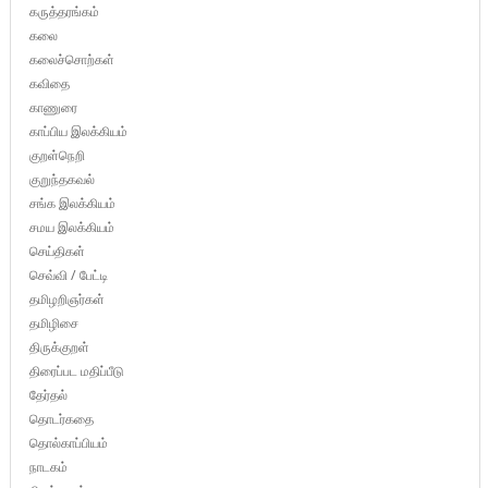
கருத்தரங்கம்
கலை
கலைச்சொற்கள்
கவிதை
காணுரை
காப்பிய இலக்கியம்
குறள்நெறி
குறுந்தகவல்
சங்க இலக்கியம்
சமய இலக்கியம்
செய்திகள்
செவ்வி / பேட்டி
தமிழறிஞர்கள்
தமிழிசை
திருக்குறள்
திரைப்பட மதிப்பீடு
தேர்தல்
தொடர்கதை
தொல்காப்பியம்
நாடகம்