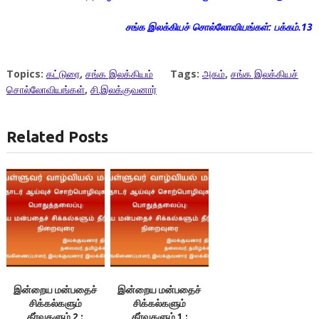
சங்க இலக்கியச் சொல்லோவியங்கள்: பக்கம்.13
Topics:
கட்டுரை
,
சங்க இலக்கியம்
Tags:
அகம்
,
சங்க இலக்கியச்
சொல்லோவியங்கள்
,
சி.இலக்குவனார்
Related Posts
இன்றைய மன்பதைச்
இன்றைய மன்பதைச்
சிக்கல்களும்
சிக்கல்களும்
தீர்வுகளும் 2 :
தீர்வுகளும் 1 :