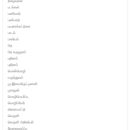
நிகழ்வுகள்
படங்கள்
பணிமலர்
பண்பாடு
பயணக்கட்டுரை
பாடல்
பாவியம்
பிற
பிற கருவூலம்
புதினம்
புதினம்
பொன்மொழி
மருத்துவம்
மு.இராமகிருட்டிணன்
முகநூல்
மொழிபெயர்ப்பு
மொழிப்போர்
விளையாட்டு
வெருளி
வெருளி அறிவியல்
வேலைவாய்ப்பு