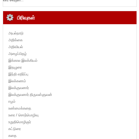
பிரிவுகள்
அயல்நாடு
அறிக்கை
அறிவியல்
அழைப்பிதழ்
இக்கால இலக்கியம்
இதழுரை
இந்தி எதிர்ப்பு
இலக்கணம்
இலக்குவனார்
இலக்குவனார் திருவள்ளுவன்
ஈழம்
உண்மைக்கதை
உரை / சொற்பொழிவு
உறுதிமொழிஞர்
கட்டுரை
கதை