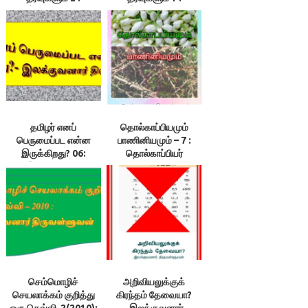
இலக்குவனார்
இலக்குவனார்
திருவள்ளுவன்
திருவள்ளுவன்
தமிழர் எனப்
தொல்காப்பியமும்
பெருமைப்பட என்ன
பாணினியமும் – 7 :
இருக்கிறது? 06:
தொல்காப்பியர்
இலக்குவனார்
குறிப்பிடும் சொற்கள்
திருவள்ளுவன்
யாவும் தமிழே-
இலக்குவனார்
திருவள்ளுவன்
செம்மொழிச்
அறிவியலுக்குக்
செயலாக்கம் குறித்து
கிரந்தம் தேவையா?