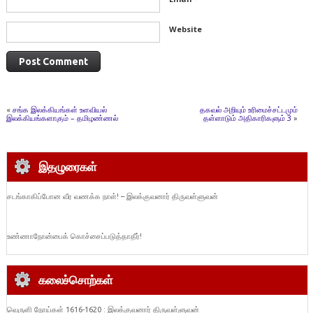
Website
«
சங்க இலக்கியங்கள் உளவியல்
தகவல் அறியும் உரிமைச்சட்டமும்
இலக்கியங்களாகும் – தமிழண்ணல்
தள்ளாடும் அதிகாரிகளும் 3
»
இதழுரைகள்
சடங்காகிப்போன வீர வணக்க நாள்! – இலக்குவனார் திருவள்ளுவன்
உண்ணாநோன்பைக் கொச்சைப்படுத்தாதீர்!
கலைச்சொற்கள்
வெருளி நோய்கள் 1616-1620 : இலக்குவனார் திருவள்ளுவன்