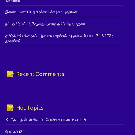
நூலரங்கம்
இணைய உரை 10, தமிழ்க்காப்புக்கழகம், புதுதில்லி
நட்பு தமிழ் வட்டம், 7ஆவது ஆண்டு தமிழ் விழா, மதுரை
தமிழ்க் காப்புக் கழகம் – இணைய அரங்கம்: ஆளுமையர் உரை 171 & 172 ;
நூலரங்கம்
Recent Comments
Hot Topics
85 சித்தர் நூல்கள் விவரம் - பொன்னையா சாமிகள்
(29)
நோக்கம்
(26)