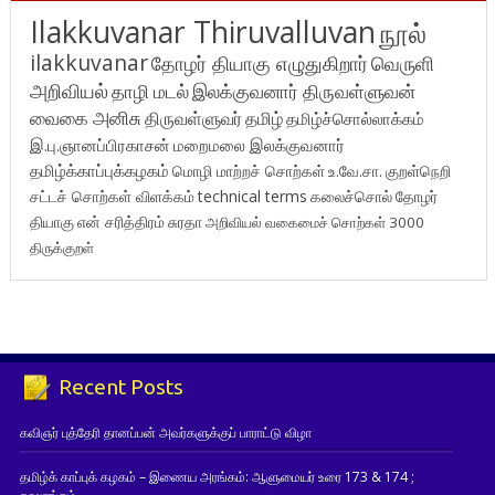
Ilakkuvanar Thiruvalluvan
நூல்
ilakkuvanar
தோழர் தியாகு எழுதுகிறார்
வெருளி
அறிவியல்
தாழி மடல்
இலக்குவனார் திருவள்ளுவன்
வைகை அனிசு
திருவள்ளுவர்
தமிழ்
தமிழ்ச்சொல்லாக்கம்
இ.பு.ஞானப்பிரகாசன்
மறைமலை இலக்குவனார்
தமிழ்க்காப்புக்கழகம்
மொழி மாற்றச் சொற்கள்
உ.வே.சா.
குறள்நெறி
சட்டச் சொற்கள் விளக்கம்
technical terms
கலைச்சொல்
தோழர்
தியாகு
என் சரித்திரம்
சுரதா
அறிவியல் வகைமைச் சொற்கள் 3000
திருக்குறள்
Recent Posts
கவிஞர் புத்தேரி தானப்பன் அவர்களுக்குப் பாராட்டு விழா
தமிழ்க் காப்புக் கழகம் – இணைய அரங்கம்: ஆளுமையர் உரை 173 & 174 ;